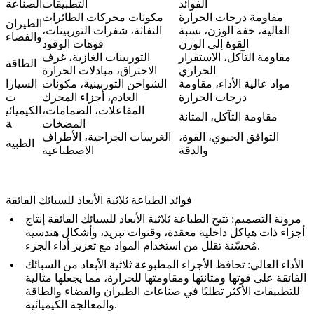
الفوائد
التطبيقات
الصناعة
مقاومة درجات الحرارة
مكونات محركات الطائرات
الطيران
العالية، خفة الوزن، نسبة
النفاثة، شفرات التوربينات،
والفضاء
القوة إلى الوزن
فوهات الوقود
مقاومة التآكل، الاستقرار
التوربينات الغازية، غرف
الطاقة
الحراري
الاحتراق، مبادلات الحرارة
مواد عالية الأداء، مقاومة
الشواحن التوربينية، مكونات
السيارا
درجات الحرارة
العادم، أجزاء المحرك
ت
المفاعلات، الصمامات،
الكيميائي
مقاومة التآكل، المتانة
المضخات
ة
التوافق الحيوي، القوة،
الغرسات الجراحية، الأطراف
الطبية
والدقة
الاصطناعية
فوائد الطباعة ثلاثية الأبعاد للسبائك الفائقة
مرونة التصميم
: تتيح الطباعة ثلاثية الأبعاد للسبائك الفائقة إنتاج
أجزاء ذات هياكل داخلية معقدة، وقنوات تبريد، وأشكال هندسية
مُحسّنة تقلل من استخدام المواد مع تعزيز أداء الجزء.
الأداء العالي
: تحافظ الأجزاء المطبوعة ثلاثية الأبعاد من السبائك
الفائقة على قوتها ومتانتها ومقاومتها للحرارة، مما يجعلها مثالية
للتطبيقات الأكثر تطلبًا في صناعات الطيران والفضاء والطاقة
والمعالجة الكيميائية.