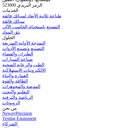
الرمز البريدي 523000
الخدمات
طباعة ثلاثية الأبعاد لسبائك فائقة
سبائك فائقة
التصنيع باستخدام الحاسب الآلي
بثق المواد
الحلول
النمذجة الأولية السريعة
التصنيع وتصنيع الأدوات
الطيران والفضاء
صناعة السيارات
الطب والرعاية الصحية
الإلكترونيات الاستهلاكية
العمارة والبناء
الطاقة والقوة
الموضة والمجوهرات
التعليم والبحث
الرياضة والترفيه
الروبوتات
من نحن
NewayPrecision
Testing Equipment
الشركاء