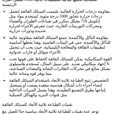
الرئيسية:
مقاومة درجات الحرارة العالية
: صُممت السبائك الفائقة لتحمل
درجات حرارة تتجاوز 1000 درجة مئوية. تُستخدم مواد مثل
إنكونيل 718
بشكل متكرر في
صناعات الطيران والفضاء
ومحركات التوربينات الغازية، حيث تتعرض الأجزاء لحرارة
شديدة ودورات حرارية.
مقاومة التآكل والأكسدة
: تتمتع السبائك الفائقة بمقاومة عالية
للتآكل والأكسدة، حتى في البيئات القاسية. وهذا يجعلها أساسية
لتطبيقات
الطاقة
والمعالجة الكيميائية، حيث يجب أن تتحمل
الأجزاء سوائل أو غازات عدوانية.
القوة الميكانيكية
: يمكن للسبائك الفائقة الحفاظ على قوتها تحت
هاستيلوي X
إجهاد ميكانيكي شديد. على سبيل المثال، يُستخدم
بشكل شائع في محركات الطائرات النفاثة والمعدات الصناعية،
مما يوفر قوة ومتانة عالية.
التخصيص
: تتيح الطباعة ثلاثية الأبعاد باستخدام السبائك الفائقة
إنشاء أجزاء ذات أشكال هندسية معقدة يصعب أو يستحيل
إنتاجها بطرق التصنيع التقليدية. وهذا يشمل الميزات الداخلية
مثل قنوات التبريد والهياكل الشبكية.
تقنيات الطباعة ثلاثية الأبعاد للسبائك الفائقة
توجد عدة تقنيات للطباعة ثلاثية الأبعاد مناسبة جدًا للعمل مع