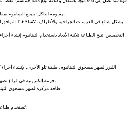
والطبية والكيميائية، حيث تكون المتانة في البيئات القاسية ضرورية.
مقاومة التآكل
: يتمتع التيتانيوم بم
التوافق 
التخصيص
: تتيح الطباعة ثلاثية الأبعاد باستخدام التيتانيوم إنشاء 
: يستخدم SLM الليزر لصهر مسحوق التيتانيوم، طبقة تلو الأخرى، لإنشاء أ
: يستخدم EBM حزمة إلكترونية في فراغ لصهر مسحوق التيتانيوم، منتجًا أجزاء مثالية لمكونات الفضاء والطيران الكبيرة عالية الأداء.
: يستخدم DED طاقة مركزة لصهر مسحوق التيتانيوم أثناء ترسيبه، مما يجعله مثاليًا لإصلاح أو إضافة ميزات إلى أجزاء التيتانيوم الموجودة.
تُستخدم طباعة التيتانيوم ثلاثية الأبعاد على نطاق واسع في الصناعات التي تتطلب أجزاء عالية القوة ومتينة بتصميمات مخصصة. تشمل التطبيقات الرئيسية: