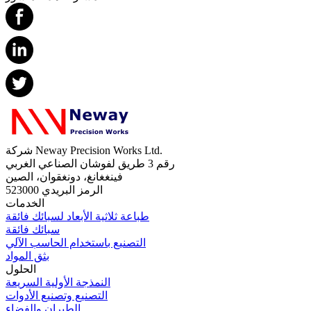
شركة Neway Precision Works Ltd.
رقم 3 طريق لفوشان الصناعي الغربي
فينغغانغ، دونغقوان، الصين
الرمز البريدي 523000
الخدمات
طباعة ثلاثية الأبعاد لسبائك فائقة
سبائك فائقة
التصنيع باستخدام الحاسب الآلي
بثق المواد
الحلول
النمذجة الأولية السريعة
التصنيع وتصنيع الأدوات
الطيران والفضاء