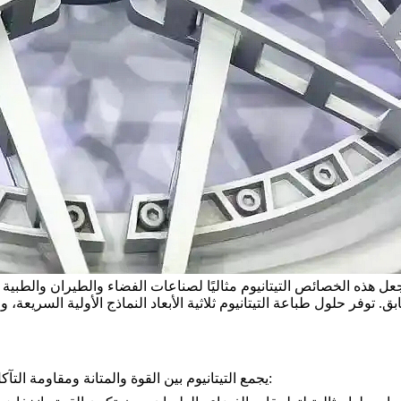
هذه الخصائص التيتانيوم مثاليًا لصناعات الفضاء والطيران والطبية والسي
ق. توفر حلول طباعة التيتانيوم ثلاثية الأبعاد النماذج الأولية السريع
يجمع التيتانيوم بين القوة والمتانة ومقاومة التآكل، مما يجعله مادة مثالية للطباعة ثلاثية الأبعاد. تشمل المزايا الرئيسية: