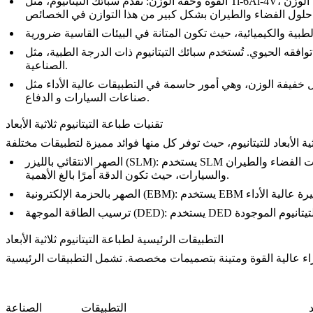
القوة وخفة الوزن
: تقدم سبائك التيتانيوم، مثل Ti-6Al-4V، قوة شد تصل إلى 900 ميجا باسكال وكثافة تبلغ 4.43 جم/سم³ فقط، مما يجعلها مثالية لتطبيقات الفضاء والطيران حيث تكون القوة وانخفاض الوزن
حلول الفضاء والطيران
افقه الحيوي. تُستخدم سبائك التيتانيوم
ذات الدرجة الطبية
، مثل Ti-6Al-4V، بشكل شائع في الغرسات الجراحية والأطراف
الصناعية.
ياكل خفيفة الوزن، وهي أمور حاسمة في التطبيقات عالية الأداء مثل
.
صناعات
السيارات
و
الدفاع
تقنيات طباعة التيتانيوم ثلاثية الأبعاد
ات
الفضاء والطيران
الصهر الانتقائي بالليزر (SLM)
والسيارات، حيث تكون الدقة أمرًا بالغ الأهمية.
الصهر بالحزمة الإلكترونية (EBM)
ترسيب الطاقة الموجهة (DED)
التطبيقات الرئيسية لطباعة التيتانيوم ثلاثية الأبعاد
د
التطبيقات
الصناعة