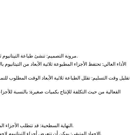
: تنشئ طباعة التيتانيوم ثلاثية الأبعاد أجزاء معقدة بهندسات داخلية، وقنوات تبريد، وهياكل مُحسنة، مما يستحيل أو يصعب تحقيقه باستخدام طرق التصنيع التقليدية.
مرونة التصميم
الأداء العالي
: تحتفظ الأجزاء المطبوعة ثلاثية الأبعاد من التيتانيوم ب
تقليل وقت التسليم
: تقلل الطباعة ثلاثية الأبعاد الوقت المطلوب للن
الفعالية من حيث التكلفة للإنتاج بكميات صغيرة
: بالنسبة للأجزا
: قد تتطلب الأجزاء المطبوعة ثلاثية الأبعاد من التيتانيوم معالجة لاحقة مثل التشغيل الآلي، أو التلميع، أو الطلاء لتحقيق النهاية السطحية والدقة الأبعاد المطلوبة.
النهاية السطحية
: يمكن أن تتعرض أجزاء التيتانيوم لإجهاد متبقي بسبب التبريد السريع أثناء عملية الطباعة. تكون علاجات إزالة الإجهاد ضرورية للتخفيف من هذه المشكلة وضمان سلامة الجزء.
الإجهاد المتبقي