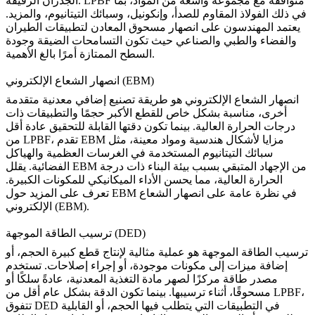
الجدران الرقيقة. LPBF متوافقة مع مجموعة واسعة من المواد، بما
في ذلك الفولاذ المقاوم للصدأ، وإنكونيل، وسبائك التيتانيوم، والمزيد.
يعتمد المهندسون على
انصهار مسحوق المعادن
لتطبيقات الطيران
والفضاء والطبي والصناعي حيث تكون التسامحات الضيقة وجودة
السطح الممتازة أمرًا بالغ الأهمية.
انصهار الشعاع الإلكتروني (EBM)
انصهار الشعاع الإلكتروني هو طريقة تصنيع إضافي معدنية متقدمة
أخرى، مناسبة بشكل خاص للقطع الأكبر حجمًا والتطبيقات ذات
درجات الحرارة العالية. بينما تكون دقتها القابلة للتحقيق عادة أقل
من LPBF، تقدم EBM مزايا لأشكال هندسية ومواد معينة، مثل
سبائك التيتانيوم المستخدمة في الغرسات العظمية والهياكل
الفضائية. يقلل EBM من الإجهاد المتبقي بسبب بيئة البناء ذات درجة
الحرارة العالية، مما يحسن الأداء الميكانيكي للمكونات الكبيرة.
تعرف على المزيد حول EBM في
نظرة عامة على انصهار الشعاع
.
الإلكتروني (EBM)
ترسيب الطاقة الموجهة (DED)
ترسيب الطاقة الموجهة هو عملية مثالية لإنتاج قطع كبيرة الحجم، أو
إضافة ميزات إلى مكونات موجودة، أو إجراء إصلاحات. تستخدم
مصدر طاقة مركزًا لصهر مادة التغذية المعدنية، عادةً سلكًا أو
مسحوقًا، أثناء ترسيبها. بينما تكون الدقة بشكل عام أقل من LPBF،
تتفوق DED في التطبيقات التي يتطلب فيها الحجم، أو القابلية