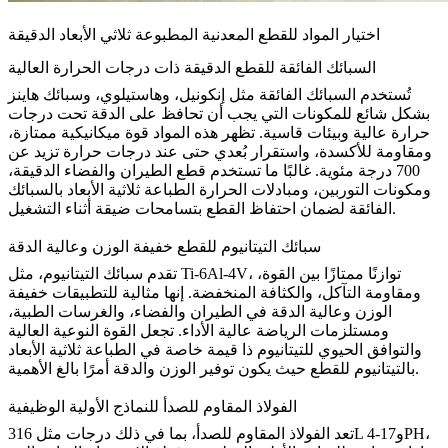
اختيار المواد للقطع المعدنية المطبوعة ثلاثي الأبعاد الدقيقة
السبائك الفائقة للقطع الدقيقة ذات درجات الحرارة العالية
تُستخدم السبائك الفائقة مثل إنكونيل، وهاستيلوي، وسبائك هاينز
بشكل شائع للمكونات التي يجب أن تحافظ على الدقة تحت درجات
حرارة عالية وبيئات قاسية. تظهر هذه المواد قوة ميكانيكية ممتازة،
ومقاومة للأكسدة، واستقرار بُعدي حتى عند درجات حرارة تزيد عن
700 درجة مئوية. غالبًا ما تستخدم قطع الطيران والفضاء الدقيقة،
ومكونات التوربين، ومبادلات الحرارة
الطباعة ثلاثية الأبعاد بالسبائك
لضمان احتفاظ القطع بتسامحات ضيقة أثناء التشغيل.
الفائقة
سبائك التيتانيوم للقطع خفيفة الوزن وعالية الدقة
تقدم سبائك التيتانيوم، مثل Ti-6Al-4V، توازنًا ممتازًا بين القوة،
ومقاومة التآكل، والكثافة المنخفضة. إنها مثالية للتطبيقات خفيفة
الوزن وعالية الدقة في الطيران والفضاء، والغرسات الطبية،
ومستلزمات الرياضة عالية الأداء. تجعل القوة النوعية العالية
والتوافق الحيوي للتيتانيوم ذا قيمة خاصة في
الطباعة ثلاثية الأبعاد
للقطع حيث يكون توفير الوزن والدقة أمرًا بالغ الأهمية.
بالتيتانيوم
الفولاذ المقاوم للصدأ للنماذج الأولية الوظيفية
تعد الفولاذ المقاوم للصدأ، بما في ذلك درجات مثل 316L و17-4PH،