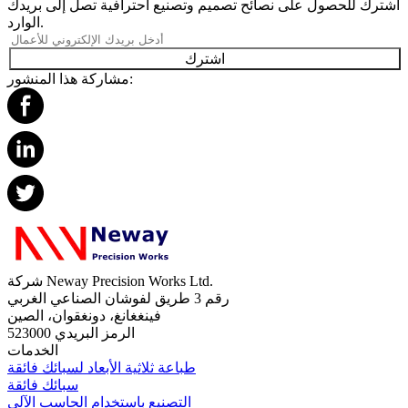
اشترك للحصول على نصائح تصميم وتصنيع احترافية تصل إلى بريدك
الوارد.
اشترك
مشاركة هذا المنشور:
شركة Neway Precision Works Ltd.
رقم 3 طريق لفوشان الصناعي الغربي
فينغغانغ، دونغقوان، الصين
الرمز البريدي 523000
الخدمات
طباعة ثلاثية الأبعاد لسبائك فائقة
سبائك فائقة
التصنيع باستخدام الحاسب الآلي