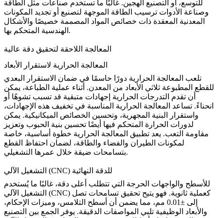
للتوسع، أو التصنيع الهجين. غالبًا ما تستخدم صناعات مثل الطاقة
وصناعة الأدوات
ترسيب الطاقة الموجهة
لتصنيع أو تجديد المكونات
المعدنية المعقدة ذات خصائص المواد المصممة خصيصًا والأشكال
الهندسية المتحكم بها.
المعالجة اللاحقة لتحقيق دقة عالية
المعالجة الحرارية لاستقرار الأبعاد
تلعب المعالجة الحرارية دورًا حاسمًا في ضمان الاستقرار البعدي
للقطع المطبوعة ثلاثي الأبعاد من المعدن. أثناء عملية الطباعة، يمكن
أن تقدم التدرجات الحرارية إجهادات متبقية قد تسبب تشوهًا أو
انحناءً. تساعد المعالجة الحرارية المناسبة في تخفيف هذه الإجهادات،
واستقرار البنية المجهرية، وتحسين الخصائص الميكانيكية. يمكن
لدورات الحرارة المتحكم فيها أيضًا تحسين بنية الحبوب وتعزيز
مقاومة التعب. يعد تطبيق
المعالجة الحرارية
خطوة أساسية، خاصة
لمكونات الطيران والفضاء والطاقة، لضمان احتفاظ القطع
بتسامحات ضيقة خلال عمرها التشغيلي.
التشغيل الآلي (CNC) للدقة النهائية
للأسطح والواجهات الحرجة التي تتطلب أعلى دقة، غالبًا ما يُستخدم
التشغيل الآلي (CNC) كعملية ثانوية. فهو يتيح تحقيق تسامحات تصل
إلى ±0.01 مم، مما يضمن أن أسطح التلامس، وميزات الإحكام،
والأبعاد الوظيفية تلبي المواصفات الدقيقة. يوفر الجمع بين التصنيع