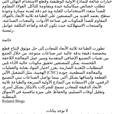
خيارات شائعة للنماذج الأولية الوظيفية وقطع الاستخدام النهائي التي
تتطلب خصائص ميكانيكية جيدة ومقاومة للتآكل. الفولاذ المقاوم
للصدأ متعدد الاستخدامات للغاية ويدعم دقة بُعدية ممتازة وجودة
سطح. يعتمد العديد من المصنعين على
الطباعة ثلاثية الأبعاد بالفولاذ
المقاوم للصدأ
للمكونات في صناعة الأدوات، والمعدات الصناعية،
والمنتجات الاستهلاكية حيث تكون الدقة وكفاءة التكلفة عوامل
رئيسية.
خاتمة
تطورت الطباعة ثلاثية الأبعاد للمعادن إلى حل موثوق لإنتاج قطع
مخصصة دقيقة بدقة عالية عبر صناعات متنوعة. من خلال الجمع
بين تقنيات التصنيع الإضافي المتقدمة وسير عمل المعالجة اللاحقة
المُحسنة، يمكن للمصنعين تحقيق مكونات عالية الأداء تلبي
المتطلبات البُعدية الصارمة. يعزز اختيار المواد بعناية والعمليات
الهجينة، مثل التشغيل الآلي (CNC) والمعالجة السطحية، جودة
القطعة واتساقها بشكل أكبر. بينما تواصل الصناعات تبني التصنيع
الرقمي، فإن الاستفادة من
النماذج الأولية السريعة
والطباعة ثلاثية
الأبعاد الدقيقة للمعادن تسمح للشركات بالابتكار بشكل أسرع،
وتقليل أوقات التسليم، والحفاظ على ميزة تنافسية في الأسواق
المتطلبة.
Related Blogs
لا توجد بيانات