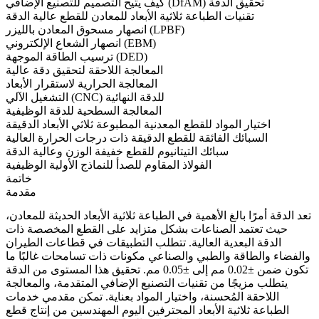
كيف يتيح التصميم للتصنيع الإضافي (DfAM) تحقيق الدقة
تقنيات الطباعة ثلاثية الأبعاد للمعادن للقطع عالية الدقة
انصهار مسحوق المعادن بالليزر (LPBF)
انصهار الشعاع الإلكتروني (EBM)
ترسيب الطاقة الموجهة (DED)
المعالجة اللاحقة لتحقيق دقة عالية
المعالجة الحرارية لاستقرار الأبعاد
التشغيل الآلي (CNC) للدقة النهائية
المعالجة السطحية للدقة الوظيفية
اختيار المواد للقطع المعدنية المطبوعة ثلاثي الأبعاد الدقيقة
السبائك الفائقة للقطع الدقيقة ذات درجات الحرارة العالية
سبائك التيتانيوم للقطع خفيفة الوزن وعالية الدقة
الفولاذ المقاوم للصدأ للنماذج الأولية الوظيفية
خاتمة
مقدمة
تعد الدقة أمرًا بالغ الأهمية في الطباعة ثلاثية الأبعاد الحديثة للمعادن،
حيث تعتمد الصناعات بشكل متزايد على القطع المخصصة ذات
الدقة البعدية العالية. تتطلب التطبيقات في قطاعات الطيران
والفضاء والطاقة والطبي والصناعي مكونات ذات تسامحات غالبًا ما
تكون ضمن ±0.02 مم إلى ±0.05 مم. تحقيق هذا المستوى من الدقة
يتطلب مزيجًا من تقنيات التصنيع الإضافي المتقدمة، والمعالجة
اللاحقة المُحسنة، واختيار المواد بعناية. تمكن مقدمي
خدمات
الطباعة ثلاثية الأبعاد
المحترفين اليوم المهندسين من إنتاج قطع