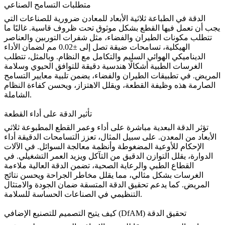
متطلبات التسامح الصناعي
الدقة في الطباعة ثلاثية الأبعاد للمعادن ضرورية للصناعات التي
يجب أن تعمل فيها القطع بشكل موثوق تحت ظروف قاسية. غالبًا ما
تتطلب مكونات الطيران والفضاء، مثل شفرات التوربين والعناصر
الهيكلية، تسامحات ضيقة تصل إلى ±0.02 مم لضمان الأداء
الديناميكي الهوائي السليم والتكامل مع النظام. وبالمثل، تتطلب
الغرسات الطبية أشكالًا هندسية دقيقة للتوافق الحيوي وسلامة
المريض. في تطبيقات
الطيران والفضاء
، يضمن تلبية معايير التسامح
الصارمة هذه وظيفة القطعة، ويقلل الاهتزاز، ويحسن كفاءة النظام
الشاملة.
تأثير الدقة على أداء القطعة
تؤثر الدقة البعدية مباشرة على أداء وعمر القطع المطبوعة ثلاثي
الأبعاد من المعدن. على سبيل المثال، تعزز التسامحات الدقيقة أداء
الإحكام للأوعية المضغوطة وأنظمة معالجة السوائل. في الآلات
الدوارة، يقلل التوازن الدقيق من التآكل ويزيد العمر التشغيلي. في
القطاع الطبي والرعاية الصحية
، تضمن الدقة العالية ملاءمة
الغرسات بشكل مثالي، مما يقلل مخاطر الجراحة ويحسن نتائج
المريض. كما يدعم تحقيق الدقة المتسقة ضمان الجودة والامتثال
التنظيمي في الصناعات الحساسة للسلامة.
كيف يتيح التصميم للتصنيع الإضافي (DfAM) تحقيق الدقة