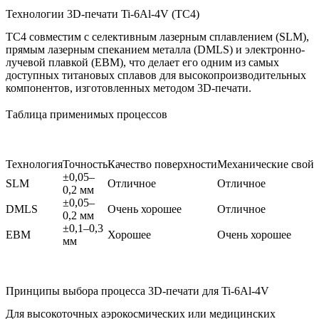
Технологии 3D-печати Ti-6Al-4V (TC4)
TC4 совместим с селективным лазерным сплавлением (SLM),
прямым лазерным спеканием металла (DMLS) и электронно-
лучевой плавкой (EBM), что делает его одним из самых
доступных титановых сплавов для высокопроизводительных
компонентов, изготовленных методом 3D-печати.
Таблица применимых процессов
Технология
Точность
Качество поверхности
Механические свойс
±0,05–
SLM
Отличное
Отличное
0,2 мм
±0,05–
DMLS
Очень хорошее
Отличное
0,2 мм
±0,1–0,3
EBM
Хорошее
Очень хорошее
мм
Принципы выбора процесса 3D-печати для Ti-6Al-4V
Для высокоточных аэрокосмических или медицинских