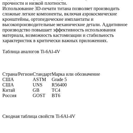
прочности и низкой плотности.
Использование
3D-печати титана
позволяет производить
сложные легкие компоненты, включая аэрокосмические
кронштейны, ортопедические имплантаты и
высокопроизводительные механические детали. Аддитивное
производство повышает эффективность использования
материала, возможность кастомизации и стабильность
характеристик в критически важных приложениях.
Таблица аналогов Ti-6Al-4V
Страна/Регион
Стандарт
Марка или обозначение
США
ASTM
Grade 5
США
UNS
R56400
Китай
GB
TC4
Россия
GOST
ВТ6
Сводная таблица свойств Ti-6Al-4V