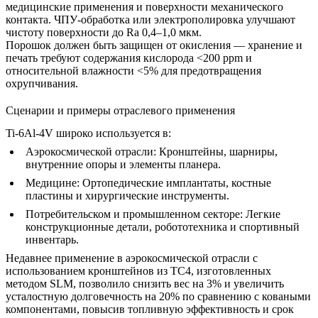
медицинские применения и поверхности механического
контакта.
ЧПУ-обработка
или
электрополировка
улучшают
чистоту поверхности до Ra 0,4–1,0 мкм.
Порошок должен быть защищен от окисления — хранение и
печать требуют содержания кислорода <200 ppm и
относительной влажности <5% для предотвращения
охрупчивания.
Сценарии и примеры отраслевого применения
Ti-6Al-4V широко используется в:
Аэрокосмической отрасли:
Кронштейны, шарниры,
внутренние опоры и элементы планера.
Медицине:
Ортопедические имплантаты, костные
пластины и хирургические инструменты.
Потребительском и промышленном секторе:
Легкие
конструкционные детали, робототехника и спортивный
инвентарь.
Недавнее применение в аэрокосмической отрасли с
использованием кронштейнов из TC4, изготовленных
методом SLM, позволило снизить вес на 3% и увеличить
усталостную долговечность на 20% по сравнению с коваными
компонентами, повысив топливную эффективность и срок