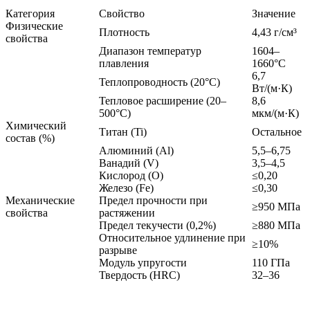
Категория
Свойство
Значение
Физические
Плотность
4,43 г/см³
свойства
Диапазон температур
1604–
плавления
1660°C
6,7
Теплопроводность (20°C)
Вт/(м·К)
Тепловое расширение (20–
8,6
500°C)
мкм/(м·К)
Химический
Титан (Ti)
Остальное
состав (%)
Алюминий (Al)
5,5–6,75
Ванадий (V)
3,5–4,5
Кислород (O)
≤0,20
Железо (Fe)
≤0,30
Механические
Предел прочности при
≥950 МПа
свойства
растяжении
Предел текучести (0,2%)
≥880 МПа
Относительное удлинение при
≥10%
разрыве
Модуль упругости
110 ГПа
Твердость (HRC)
32–36