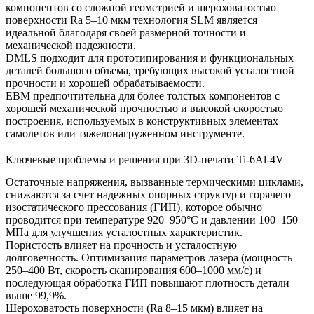
компонентов со сложной геометрией и шероховатостью
поверхности Ra 5–10 мкм технология
SLM
является
идеальной благодаря своей размерной точности и
механической надежности.
DMLS
подходит для прототипирования и функциональных
деталей большого объема, требующих высокой усталостной
прочности и хорошей обрабатываемости.
EBM
предпочтительна для более толстых компонентов с
хорошей механической прочностью и высокой скоростью
построения, используемых в конструктивных элементах
самолетов или тяжелонагруженном инструменте.
Ключевые проблемы и решения при 3D-печати Ti-6Al-4V
Остаточные напряжения, вызванные термическими циклами,
снижаются за счет надежных
опорных структур
и
горячего
изостатического прессования (ГИП)
, которое обычно
проводится при температуре 920–950°C и давлении 100–150
МПа для улучшения усталостных характеристик.
Пористость влияет на прочность и усталостную
долговечность. Оптимизация параметров лазера (мощность
250–400 Вт, скорость сканирования 600–1000 мм/с) и
последующая обработка ГИП повышают плотность детали
выше 99,9%.
Шероховатость поверхности (Ra 8–15 мкм) влияет на