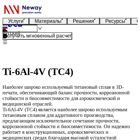
Услуги
Материалы
Решения
Ресурсы
О
Русский
Получить мгновенный расчет
Ti-6Al-4V (TC4)
Наиболее широко используемый титановый сплав в 3D-
печати, обеспечивающий баланс прочности, коррозионной
стойкости и биосовместимости для аэрокосмической и
медицинской отраслей.
Ti-6Al-4V (TC4)
является наиболее широко используемым
титановым сплавом для аддитивного производства,
предлагающим исключительное сочетание прочности,
коррозионной стойкости и биосовместимости. Он надежно
работает в конструкционных, аэрокосмических и
медицинских средах благодаря высокой усталостной