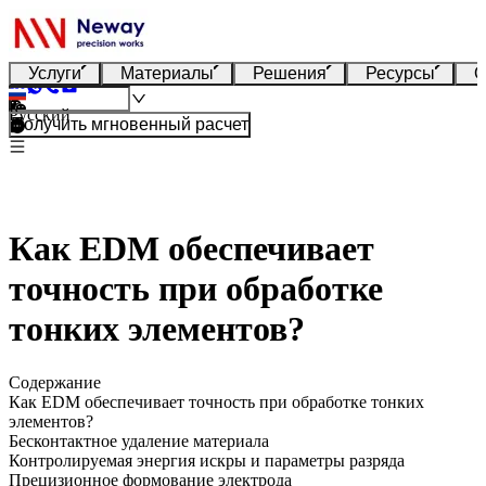
Услуги
Материалы
Решения
Ресурсы
О
Русский
Получить мгновенный расчет
Как EDM обеспечивает
точность при обработке
тонких элементов?
Содержание
Как EDM обеспечивает точность при обработке тонких
элементов?
Бесконтактное удаление материала
Контролируемая энергия искры и параметры разряда
Прецизионное формование электрода