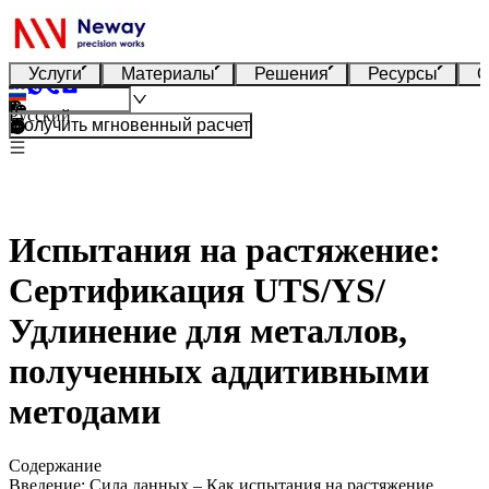
Услуги
Материалы
Решения
Ресурсы
О
Русский
Получить мгновенный расчет
Испытания на растяжение:
Сертификация UTS/YS/
Удлинение для металлов,
полученных аддитивными
методами
Содержание
Введение: Сила данных – Как испытания на растяжение