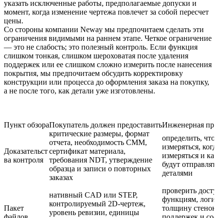
указать исключенные работы, предполагаемые допуски и
момент, когда изменение чертежа повлечет за собой пересчет
цены.
Со стороны компании Neway мы предпочитаем сделать эти
ограничения видимыми на раннем этапе. Четкое ограничение
— это не слабость; это полезный контроль. Если функция
слишком тонкая, слишком шероховатая после удаления
поддержек или ее слишком сложно измерить после нанесения
покрытия, мы предпочитаем обсудить корректировку
конструкции или процесса до оформления заказа на покупку,
а не после того, как детали уже изготовлены.
Пункт обзора
Покупатель должен предоставить
Инженерная про
критические размеры, формат
определить, что 
отчета, необходимость CMM,
измеряться, когд
Доказательст
сертификат материала,
измеряться и ка
ва контроля
требования NDT, утверждение
будут отправлять
образца и записи о повторных
деталями
заказах
проверить досту
нативный CAD или STEP,
функциям, логик
контролируемый 2D-чертеж,
Пакет
толщину стенок,
уровень ревизии, единицы
файлов
поддержек и соо