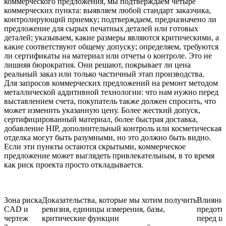
коммерческого предложения, мы подтверждаем четыре
коммерческих пункта: выявляем любой стандарт заказчика,
контролирующий приемку; подтверждаем, предназначено ли
предложение для сырых печатных деталей или готовых
деталей; указываем, какие размеры являются критическими, а
какие соответствуют общему допуску; определяем, требуются
ли сертификаты на материал или отчеты о контроле. Это не
лишняя бюрократия. Они решают, покрывает ли цена
реальный заказ или только частичный этап производства.
Для запросов коммерческих предложений на ремонт методом
металлической аддитивной технологии: что нам нужно перед
выставлением счета, покупатель также должен спросить, что
может изменить указанную цену. Более жесткий допуск,
сертифицированный материал, более быстрая доставка,
добавление HIP, дополнительный контроль или косметическая
отделка могут быть разумными, но это должно быть видно.
Если эти пункты остаются скрытыми, коммерческое
предложение может выглядеть привлекательным, в то время
как риск проекта просто откладывается.
Зона риска
Доказательства, которые мы хотим получить
Влияние
CAD и
ревизия, единицы измерения, базы,
предотв
чертеж
критические функции
перед ц