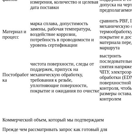
измерения, количество и целевая
допуска на черт
дата поставки
предполагаемом
сравнить PBF, 
марка сплава, допустимость
механическую об
замены, рабочая температура,
Материал и
термообработку,
воздействие коррозии,
процесс
покрытие и дос
потребность в проводимости и
материала пере
уровень сертификации
маршрута
выстроить
последовательно
чистота поверхности, следы от
снятия напряжен
поддержек, припуск на
ЧПУ, электроэр
Постобработ
механическую обработку,
обработки (EDM
ка
требования к резьбе,
поверхностной 
уплотняющие поверхности,
контроля, чтобы
покрытие и ожидания по очистке
размеры оставал
контролем
Коммерческий объем, который мы подтверждаем
Прежде чем рассматривать запрос как готовый для