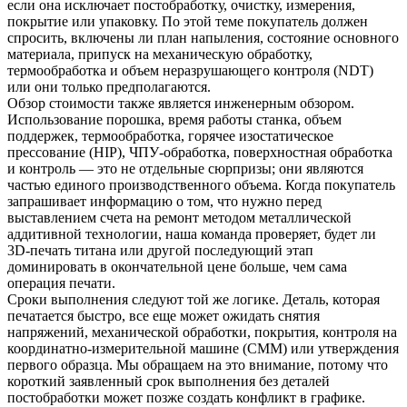
если она исключает постобработку, очистку, измерения,
покрытие или упаковку. По этой теме покупатель должен
спросить, включены ли план напыления, состояние основного
материала, припуск на механическую обработку,
термообработка и объем неразрушающего контроля (NDT)
или они только предполагаются.
Обзор стоимости также является инженерным обзором.
Использование порошка, время работы станка, объем
поддержек, термообработка, горячее изостатическое
прессование (HIP), ЧПУ-обработка, поверхностная обработка
и контроль — это не отдельные сюрпризы; они являются
частью единого производственного объема. Когда покупатель
запрашивает информацию о том, что нужно перед
выставлением счета на ремонт методом металлической
аддитивной технологии, наша команда проверяет, будет ли
3D-печать титана
или другой последующий этап
доминировать в окончательной цене больше, чем сама
операция печати.
Сроки выполнения следуют той же логике. Деталь, которая
печатается быстро, все еще может ожидать снятия
напряжений, механической обработки, покрытия, контроля на
координатно-измерительной машине (CMM) или утверждения
первого образца. Мы обращаем на это внимание, потому что
короткий заявленный срок выполнения без деталей
постобработки может позже создать конфликт в графике.