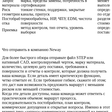
Запрос
марка, пределы замены, потребность в
меняет 
материала
сертификации
выполн
Риск
тонкие стенки, поддержки, закрытые
определ
геометрии
каналы, припуск
по отде
Постобраб
термообработка, HIP, ЧПУ, EDM, чистота
разделя
отка
поверхности
стоимос
метод контроля, тип отчета, уровень
определя
Приемка
выборки
поставл
Что отправить в компанию Neway
Для более быстрого обзора отправьте файл STEP или
нативный CAD, контролируемый чертеж, марку материала,
количество, целевую дату поставки, требования к
поверхности и отчеты о контроле, которые должна получить
ваша команда. Если деталь имеет критическую функцию,
четко отметьте ее. Если требование гибкое, скажите об этом;
это даст нам возможность предложить маршрут с меньшим
риском или меньшей стоимостью.
Когда эти детали доступны, наша команда может ответить с
практическим объемом: маршрут процесса,
последовательность постобработки, план контроля,
коммерческие допущения и открытые вопросы. Именно в этот
момент тема «запросы коммерческих предложений на ремонт