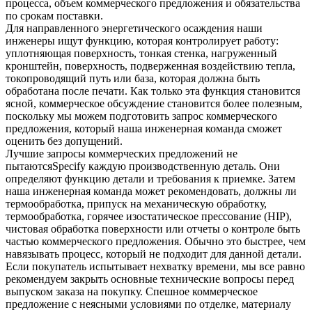
процесса, объем коммерческого предложения и обязательства
по срокам поставки.
Для
направленного энергетического осаждения
наши
инженеры ищут функцию, которая контролирует работу:
уплотняющая поверхность, тонкая стенка, нагруженный
кронштейн, поверхность, подверженная воздействию тепла,
токопроводящий путь или база, которая должна быть
обработана после печати. Как только эта функция становится
ясной, коммерческое обсуждение становится более полезным,
поскольку мы можем подготовить запрос коммерческого
предложения, который наша инженерная команда сможет
оценить без допущений.
Лучшие запросы коммерческих предложений не
пытаютсяSpecify каждую производственную деталь. Они
определяют функцию детали и требования к приемке. Затем
наша инженерная команда может рекомендовать, должны ли
термообработка
, припуск на механическую обработку,
термообработка, горячее изостатическое прессование (HIP),
чистовая обработка поверхности или отчеты о контроле быть
частью коммерческого предложения. Обычно это быстрее, чем
навязывать процесс, который не подходит для данной детали.
Если покупатель испытывает нехватку времени, мы все равно
рекомендуем закрыть основные технические вопросы перед
выпуском заказа на покупку. Спешное коммерческое
предложение с неясными условиями по отделке, материалу