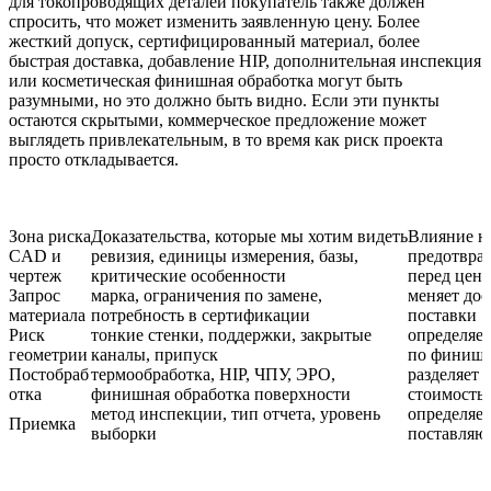
для токопроводящих деталей покупатель также должен
спросить, что может изменить заявленную цену. Более
жесткий допуск, сертифицированный материал, более
быстрая доставка, добавление HIP, дополнительная инспекция
или косметическая финишная обработка могут быть
разумными, но это должно быть видно. Если эти пункты
остаются скрытыми, коммерческое предложение может
выглядеть привлекательным, в то время как риск проекта
просто откладывается.
Зона риска
Доказательства, которые мы хотим видеть
Влияние н
CAD и
ревизия, единицы измерения, базы,
предотвра
чертеж
критические особенности
перед цен
Запрос
марка, ограничения по замене,
меняет дос
материала
потребность в сертификации
поставки
Риск
тонкие стенки, поддержки, закрытые
определяет
геометрии
каналы, припуск
по финишн
Постобраб
термообработка, HIP, ЧПУ, ЭРО,
разделяет 
отка
финишная обработка поверхности
стоимость 
метод инспекции, тип отчета, уровень
определяет
Приемка
выборки
поставляют