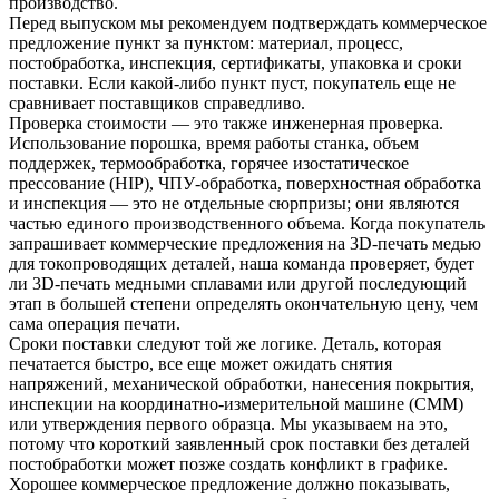
производство.
Перед выпуском мы рекомендуем подтверждать коммерческое
предложение пункт за пунктом: материал, процесс,
постобработка, инспекция, сертификаты, упаковка и сроки
поставки. Если какой-либо пункт пуст, покупатель еще не
сравнивает поставщиков справедливо.
Проверка стоимости — это также инженерная проверка.
Использование порошка, время работы станка, объем
поддержек, термообработка, горячее изостатическое
прессование (HIP), ЧПУ-обработка, поверхностная обработка
и инспекция — это не отдельные сюрпризы; они являются
частью единого производственного объема. Когда покупатель
запрашивает коммерческие предложения на 3D-печать медью
для токопроводящих деталей, наша команда проверяет, будет
ли
3D-печать медными сплавами
или другой последующий
этап в большей степени определять окончательную цену, чем
сама операция печати.
Сроки поставки следуют той же логике. Деталь, которая
печатается быстро, все еще может ожидать снятия
напряжений, механической обработки, нанесения покрытия,
инспекции на координатно-измерительной машине (CMM)
или утверждения первого образца. Мы указываем на это,
потому что короткий заявленный срок поставки без деталей
постобработки может позже создать конфликт в графике.
Хорошее коммерческое предложение должно показывать,