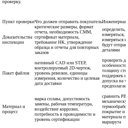
проверку.
Пункт проверки
Что должен отправить покупатель
Инженерная 
критические размеры, формат
определить, 
отчета, необходимость CMM,
измеряться, к
Доказательства
сертификат материала,
измеряться и
инспекции
требование НК, утверждение
будут отправ
образца и отчеты для повторных
деталями
заказов
проверить до
нативный CAD или STEP,
особенностям
контролируемый 2D-чертеж,
толщину сте
Пакет файлов
уровень ревизии, единицы
поддержек и 
измерения, количество и целевая
допуска на ч
дата доставки
предполагае
сравнить PB
марка сплава, допустимость
механическу
замены, рабочая температура,
Материал и
термообработ
воздействие коррозии,
процесс
покрытие и 
потребность в проводимости и
материала п
уровень сертификации
маршрута