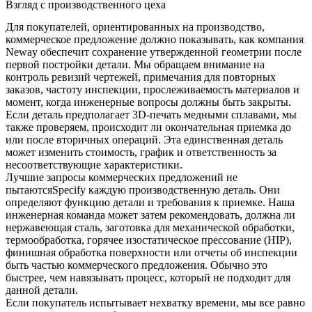
Взгляд с производственного цеха
Для покупателей, ориентированных на производство,
коммерческое предложение должно показывать, как компания
Neway обеспечит сохранение утвержденной геометрии после
первой постройки детали. Мы обращаем внимание на
контроль ревизий чертежей, примечания для повторных
заказов, частоту инспекции, прослеживаемость материалов и
момент, когда инженерные вопросы должны быть закрыты.
Если деталь предполагает
3D-печать медными сплавами
, мы
также проверяем, происходит ли окончательная приемка до
или после вторичных операций. Эта единственная деталь
может изменить стоимость, график и ответственность за
несоответствующие характеристики.
Лучшие запросы коммерческих предложений не
пытаютсяSpecify каждую производственную деталь. Они
определяют функцию детали и требования к приемке. Наша
инженерная команда может затем рекомендовать, должна ли
нержавеющая сталь
, заготовка для механической обработки,
термообработка, горячее изостатическое прессование (HIP),
финишная обработка поверхности или отчеты об инспекции
быть частью коммерческого предложения. Обычно это
быстрее, чем навязывать процесс, который не подходит для
данной детали.
Если покупатель испытывает нехватку времени, мы все равно