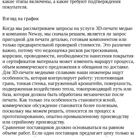
какие этапы включены, а какие требуют подтверждения
покупателя.
Взгляд на график
Когда мы рассматриваем запросы на услуги 3D-печати медью
в компании Neway, мы сначала решаем, является ли запрос
пригодной для печати деталью, готовым компонентом или
только предварительной проверкой стоимости. Это различие
важно, потому что недооценка рисков растрескивания,
коррозии, проводимости, необходимости нанесения покрытия
и сертификатов материала может изменить маршрут процесса,
объем коммерческого предложения и обещания по доставке.
Для
3D-печати медными сплавами
наши инженеры ищут
особенность, которая контролирует работу: уплотняющая
грань, тонкая стенка, нагруженный кронштейн, поверхность,
подверженная воздействию тепла, токопроводящий путь или
база, которая должна быть обработана механически после
печати. Как только эта особенность становится ясной,
коммерческое обсуждение становится более полезным,
поскольку мы можем решить, относится ли процесс к
прототипированию, опытно-промышленному производству
или серийному производству.
Сравнение поставщиков должно основываться на равном
объеме работ. Если один поставщик предлагает цену только за