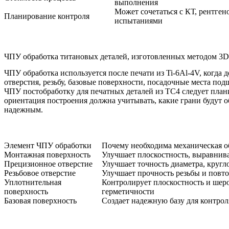
выполнения
Может сочетаться с КТ, рентге
Планирование контроля
испытаниями
ЧПУ обработка титановых деталей, изготовленных методом 3D
ЧПУ обработка
используется после печати из Ti-6Al-4V, когда
отверстия, резьбу, базовые поверхности, посадочные места п
ЧПУ постобработку для печатных деталей из TC4 следует плани
ориентация построения должна учитывать, какие грани будут о
надежным.
Элемент ЧПУ обработки
Почему необходима механическая о
Монтажная поверхность
Улучшает плоскостность, выравнива
Прецизионное отверстие
Улучшает точность диаметра, кругл
Резьбовое отверстие
Улучшает прочность резьбы и повто
Уплотнительная
Контролирует плоскостность и шеро
поверхность
герметичности
Базовая поверхность
Создает надежную базу для контрол