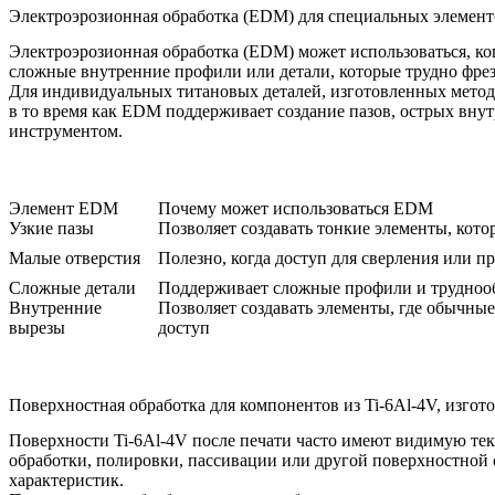
Электроэрозионная обработка (EDM) для специальных элемент
Электроэрозионная обработка (EDM)
может использоваться, ко
сложные внутренние профили или детали, которые трудно фрез
Для индивидуальных титановых деталей, изготовленных метод
в то время как EDM поддерживает создание пазов, острых вн
инструментом.
Элемент EDM
Почему может использоваться EDM
Узкие пазы
Позволяет создавать тонкие элементы, кото
Малые отверстия
Полезно, когда доступ для сверления или 
Сложные детали
Поддерживает сложные профили и трудноо
Внутренние
Позволяет создавать элементы, где обычн
вырезы
доступ
Поверхностная обработка для компонентов из Ti-6Al-4V, изго
Поверхности Ti-6Al-4V после печати часто имеют видимую тек
обработки, полировки, пассивации или другой
поверхностной 
характеристик.