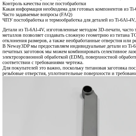
Контроль качества после постобработки
Какая информация необходима для готовых компонентов из Ti-
Часто задаваемые вопросы (FAQ)
ЧПУ постобработка и термообработка для деталей из Ti-6Al-4V
Детали из Ti-6Al-4V, изготовленные методом 3D-печати, част
металлов позволяет создавать сложную геометрию из титана TC
отклонения размеров, а также необработанные отверстия или 
В Neway3DP мы предоставляем индивидуальные
детали из Ti
печатных заготовок мы можем комбинировать селективное лазе
электроэрозионной обработкой (EDM), поверхностной обработко
соответствии с требованиями чертежа.
Для покупателей это важно, поскольку титановая заготовка пос
резьбовые отверстия, уплотнительные поверхности и требован