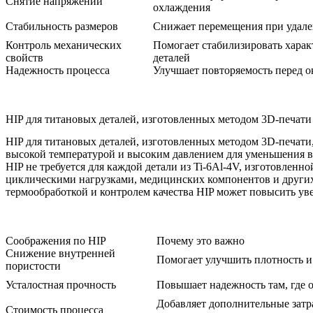
Снятие напряжений
охлаждения
Стабильность размеров
Снижает перемещения при удале
Контроль механических
Помогает стабилизировать хара
свойств
деталей
Надежность процесса
Улучшает повторяемость перед о
HIP для титановых деталей, изготовленных методом 3D-печати
HIP для титановых деталей, изготовленных методом 3D-печати
высокой температурой и высоким давлением для уменьшения 
HIP не требуется для каждой детали из Ti-6Al-4V, изготовлен
циклическими нагрузками, медицинских компонентов и других
термообработкой и контролем качества HIP может повысить ув
Соображения по HIP
Почему это важно
Снижение внутренней
Помогает улучшить плотность и
пористости
Усталостная прочность
Повышает надежность там, где 
Добавляет дополнительные затр
Стоимость процесса