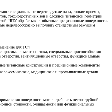
ючают специальные отверстия, узкие пазы, тонкие проемы,
тов, труднодоступных зон и сложной титановой геометрии.
ткой. ЧПУ обрабатывает обычные прецизионные поверхности,
торые нецелесообразно выполнять стандартным режущим
менение для TC4
 проемы, элементы потока, специальные приспособления
отверстия, вентиляционные отверстия, функциональные
ые титановые конструкции и прецизионные компоненты
аэрокосмические, медицинские и промышленные детали
 применения поверхность может требовать пескоструйной
зионной стойкости, очищаемости или функциональных