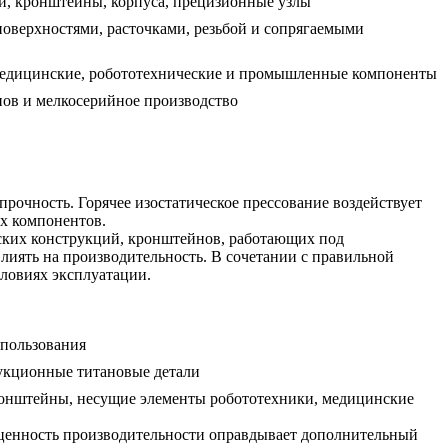
и, кронштейны, корпуса, прецизионные узлы
поверхностями, расточками, резьбой и сопрягаемыми
медицинские, робототехнические и промышленные компоненты
ов и мелкосерийное производство
 прочность. Горячее изостатическое прессование воздействует
х компонентов.
ческих конструкций, кронштейнов, работающих под
иять на производительность. В сочетании с правильной
словиях эксплуатации.
пользования
укционные титановые детали
онштейны, несущие элементы робототехники, медицинские
 ценность производительности оправдывает дополнительный