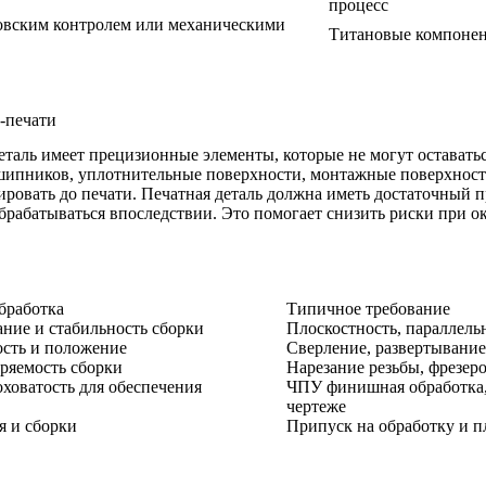
процесс
новским контролем или механическими
Титановые компонен
-печати
 деталь имеет прецизионные элементы, которые не могут остават
одшипников, уплотнительные поверхности, монтажные поверхнос
ровать до печати. Печатная деталь должна иметь достаточный п
брабатываться впоследствии. Это помогает снизить риски при ок
бработка
Типичное требование
ние и стабильность сборки
Плоскостность, параллельн
ость и положение
Сверление, развертывание
ряемость сборки
Нарезание резьбы, фрезер
ховатость для обеспечения
ЧПУ финишная обработка,
чертеже
я и сборки
Припуск на обработку и 