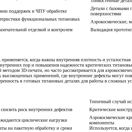
Тонкостенные детал
Детали с базовыми 
нии поддержек и ЧПУ обработке
поверхностями
ктеристики функциональных титановых
Аэрокосмические, 
кончательной отделкой и контролем
Валидация прототип
, применяется, когда важны внутренняя плотность и усталостная
внутренних пор и повышения надежности критических титановы
ной методом 3D-печати, но часто рассматривается для аэрокосми
 высокоценных применений, где внутренние дефекты могут повл
еренность в готовых титановых деталях для работы в сложных у
Типичный случай ис
 снизить риск внутренних дефектов
Критические констр
Аэрокосмические кр
ожидаются циклические нагрузки
компоненты
аты на пакетную обработку и сроки
Используется, когда