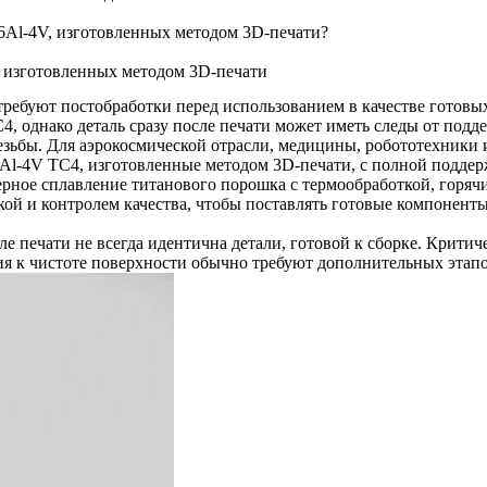
6Al-4V, изготовленных методом 3D-печати?
, изготовленных методом 3D-печати
о требуют постобработки перед использованием в качестве гото
4, однако деталь сразу после печати может иметь следы от под
резьбы. Для аэрокосмической отрасли, медицины, робототехник
-6Al-4V TC4, изготовленные методом 3D-печати
, с полной подде
рное сплавление титанового порошка с термообработкой, горяч
й и контролем качества, чтобы поставлять готовые компоненты 
ле печати не всегда идентична детали, готовой к сборке. Крити
ия к чистоте поверхности обычно требуют дополнительных этапо