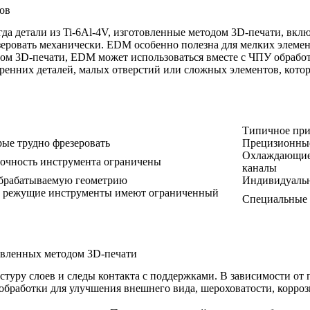
ов
гда детали из Ti-6Al-4V, изготовленные методом 3D-печати, вкл
еровать механически. EDM особенно полезна для мелких элемен
ом 3D-печати, EDM может использоваться вместе с ЧПУ обрабо
утренних деталей, малых отверстий или сложных элементов, ко
Типичное при
рые трудно фрезеровать
Прецизионные
Охлаждающие 
прочность инструмента ограничены
каналы
брабатываемую геометрию
Индивидуальн
ые режущие инструменты имеют ограниченный
Специальные 
товленных методом 3D-печати
стуру слоев и следы контакта с поддержками. В зависимости от
обработки
для улучшения внешнего вида, шероховатости, корро