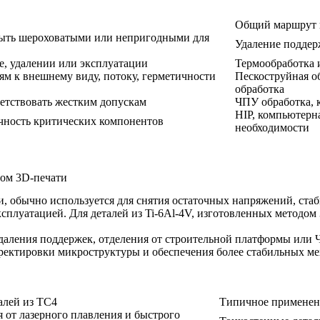
Общий маршрут 
быть шероховатыми или непригодными для
Удаление поддер
е, удалении или эксплуатации
Термообработка 
ям к внешнему виду, потоку, герметичности
Пескоструйная об
обработка
ветствовать жестким допускам
ЧПУ обработка, 
HIP, компьютерн
чность критических компонентов
необходимости
дом 3D-печати
и
, обычно используется для снятия остаточных напряжений, ст
сплуатацией. Для деталей из Ti-6Al-4V, изготовленных методом 
удаления поддержек, отделения от строительной платформы или
рректировки микроструктуры и обеспечения более стабильных м
алей из TC4
Типичное применен
 от лазерного плавления и быстрого