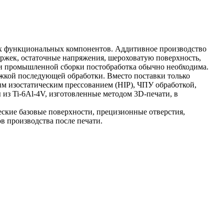
вых функциональных компонентов. Аддитивное производство
держек, остаточные напряжения, шероховатую поверхность,
и и промышленной сборки постобработка обычно необходима.
ржкой последующей обработки. Вместо поставки только
им изостатическим прессованием (HIP), ЧПУ обработкой,
из Ti-6Al-4V, изготовленные методом 3D-печати, в
ческие базовые поверхности, прецизионные отверстия,
в производства после печати.