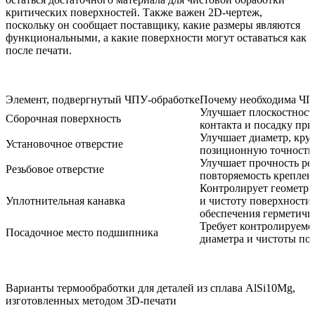
критических поверхностей. Также важен 2D-чертеж,
поскольку он сообщает поставщику, какие размеры являются
функциональными, а какие поверхности могут оставаться как
после печати.
Элемент, подвергнутый ЧПУ-обработке
Почему необходима ЧП
Улучшает плоскостность
Сборочная поверхность
контакта и посадку при
Улучшает диаметр, круг
Установочное отверстие
позиционную точность
Улучшает прочность ре
Резьбовое отверстие
повторяемость креплен
Контролирует геометр
Уплотнительная канавка
и чистоту поверхности 
обеспечения герметичн
Требует контролируемо
Посадочное место подшипника
диаметра и чистоты по
Варианты термообработки для деталей из сплава AlSi10Mg,
изготовленных методом 3D-печати