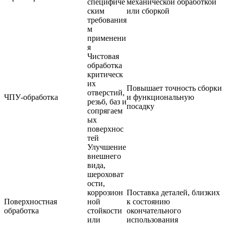
специфиче
механической обработкой
ским
или сборкой
требования
м
применени
я
Чистовая
обработка
критическ
их
Повышает точность сборки
отверстий,
ЧПУ-обработка
и функциональную
резьб, баз и
посадку
сопрягаем
ых
поверхнос
тей
Улучшение
внешнего
вида,
шероховат
ости,
коррозион
Поставка деталей, близких
Поверхностная
ной
к состоянию
обработка
стойкости
окончательного
или
использования