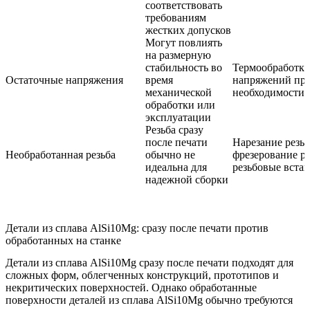
соответствовать
требованиям
жестких допусков
Могут повлиять
на размерную
стабильность во
Термообработка
Остаточные напряжения
время
напряжений пр
механической
необходимости
обработки или
эксплуатации
Резьба сразу
после печати
Нарезание резь
Необработанная резьба
обычно не
фрезерование ре
идеальна для
резьбовые вста
надежной сборки
Детали из сплава AlSi10Mg: сразу после печати против
обработанных на станке
Детали из сплава AlSi10Mg сразу после печати подходят для
сложных форм, облегченных конструкций, прототипов и
некритических поверхностей. Однако обработанные
поверхности деталей из сплава AlSi10Mg обычно требуются