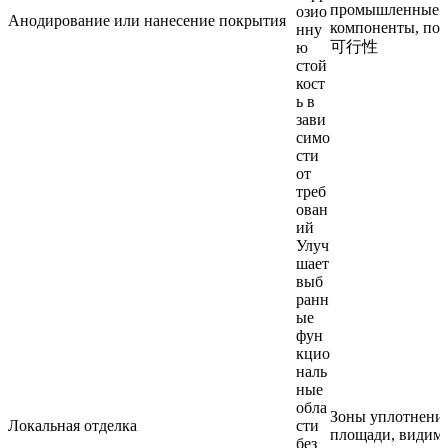
промышленные 
озио
Анодирование или нанесение покрытия
компоненты, под
нну
可行性
ю
стой
кост
ь в
зави
симо
сти
от
треб
ован
ий
Улуч
шает
выб
ранн
ые
фун
кцио
наль
ные
обла
Зоны уплотнени
Локальная отделка
сти
площади, видим
без