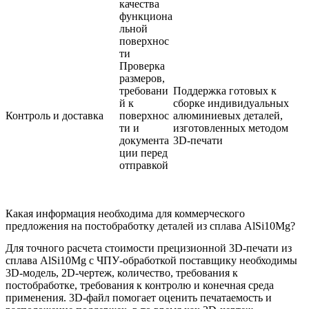
качества
функциона
льной
поверхнос
ти
Проверка
размеров,
требовани
Поддержка готовых к
й к
сборке индивидуальных
Контроль и доставка
поверхнос
алюминиевых деталей,
ти и
изготовленных методом
документа
3D-печати
ции перед
отправкой
Какая информация необходима для коммерческого
предложения на постобработку деталей из сплава AlSi10Mg?
Для точного расчета стоимости прецизионной 3D-печати из
сплава AlSi10Mg с ЧПУ-обработкой поставщику необходимы
3D-модель, 2D-чертеж, количество, требования к
постобработке, требования к контролю и конечная среда
применения. 3D-файл помогает оценить печатаемость и