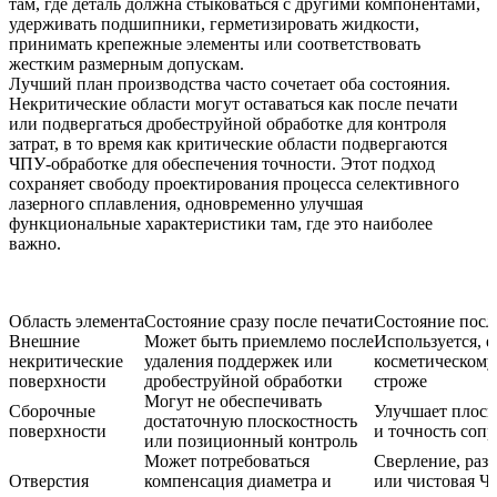
там, где деталь должна стыковаться с другими компонентами,
удерживать подшипники, герметизировать жидкости,
принимать крепежные элементы или соответствовать
жестким размерным допускам.
Лучший план производства часто сочетает оба состояния.
Некритические области могут оставаться как после печати
или подвергаться дробеструйной обработке для контроля
затрат, в то время как критические области подвергаются
ЧПУ-обработке для обеспечения точности. Этот подход
сохраняет свободу проектирования
процесса селективного
лазерного сплавления
, одновременно улучшая
функциональные характеристики там, где это наиболее
важно.
Область элемента
Состояние сразу после печати
Состояние посл
Внешние
Может быть приемлемо после
Используется, е
некритические
удаления поддержек или
косметическому
поверхности
дробеструйной обработки
строже
Могут не обеспечивать
Сборочные
Улучшает плоск
достаточную плоскостность
поверхности
и точность соп
или позиционный контроль
Может потребоваться
Сверление, раз
Отверстия
компенсация диаметра и
или чистовая Ч