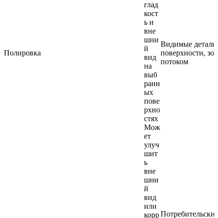
глад
кост
ь и
вне
шни
Видимые детали,
й
Полировка
поверхности, зон
вид
потоком
на
выб
ранн
ых
пове
рхно
стях
Мож
ет
улуч
шит
ь
вне
шни
й
вид
или
Потребительские
корр