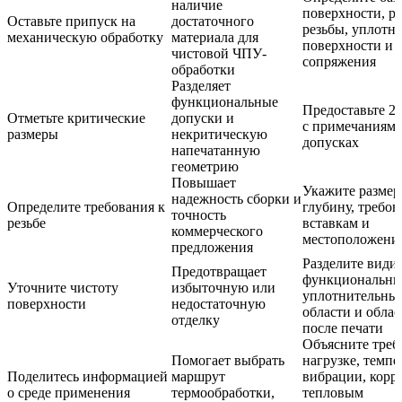
наличие
поверхности, ра
Оставьте припуск на
достаточного
резьбы, уплотн
механическую обработку
материала для
поверхности и 
чистовой ЧПУ-
сопряжения
обработки
Разделяет
функциональные
Предоставьте 2
Отметьте критические
допуски и
с примечаниями
размеры
некритическую
допусках
напечатанную
геометрию
Повышает
Укажите размер
надежность сборки и
Определите требования к
глубину, требов
точность
резьбе
вставкам и
коммерческого
местоположени
предложения
Разделите види
Предотвращает
функциональны
Уточните чистоту
избыточную или
уплотнительны
поверхности
недостаточную
области и облас
отделку
после печати
Объясните треб
Помогает выбрать
нагрузке, темпе
Поделитесь информацией
маршрут
вибрации, корр
о среде применения
термообработки,
тепловым