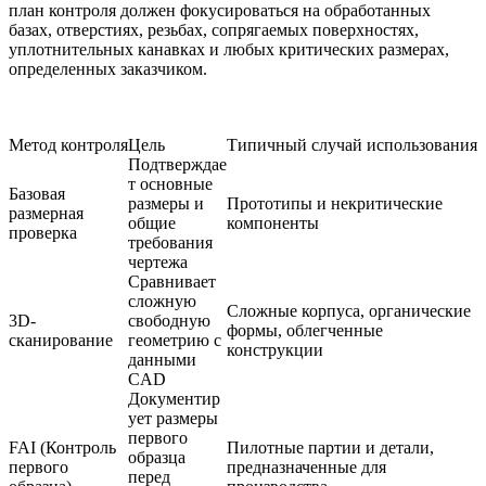
план контроля должен фокусироваться на обработанных
базах, отверстиях, резьбах, сопрягаемых поверхностях,
уплотнительных канавках и любых критических размерах,
определенных заказчиком.
Метод контроля
Цель
Типичный случай использования
Подтверждае
т основные
Базовая
размеры и
Прототипы и некритические
размерная
общие
компоненты
проверка
требования
чертежа
Сравнивает
сложную
Сложные корпуса, органические
3D-
свободную
формы, облегченные
сканирование
геометрию с
конструкции
данными
CAD
Документир
ует размеры
первого
FAI (Контроль
Пилотные партии и детали,
образца
первого
предназначенные для
перед