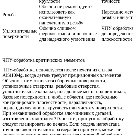
круглости
точности
Обычно не рекомендуется
использовать как
Нарезание метч
Резьба
окончательную
резьбы или уста
напечатанную резьбу
Обычно слишком
ЧПУ-обработка
Уплотнительные
шероховатые или неровные
до определенно
поверхности
для надежного уплотнения
плоскостности
ЧПУ-обработка критических элементов
ЧПУ-обработка
используется после печати из сплава
AlSi10Mg, когда деталь требует прецизионных элементов.
Обычно к ним относятся сборочные поверхности,
установочные отверстия, резьбовые отверстия,
уплотнительные канавки, посадочные места подшипников,
базовые поверхности и любые области, где необходимо
контролировать плоскостность, параллельность,
перпендикулярность, круглость или чистоту поверхности.
При механической обработке алюминиевых деталей,
изготовленных методом 3D-печати, припуск на обработку
следует планировать до печати. Если модель напечатана
точно до окончательного размера без припуска, может не
остаться достаточного материала для чистовой обработки