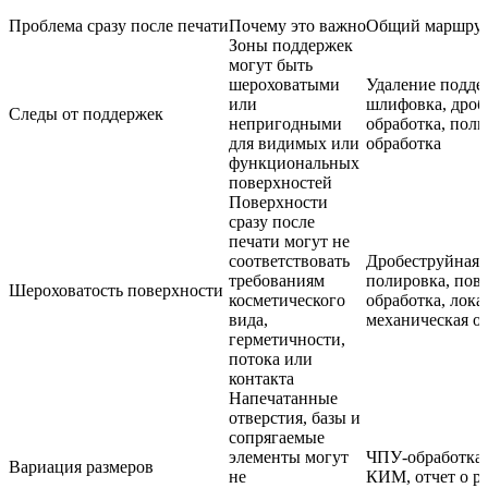
Проблема сразу после печати
Почему это важно
Общий маршрут
Зоны поддержек
могут быть
шероховатыми
Удаление подде
или
шлифовка, дроб
Следы от поддержек
непригодными
обработка, пол
для видимых или
обработка
функциональных
поверхностей
Поверхности
сразу после
печати могут не
соответствовать
Дробеструйная 
требованиям
полировка, пов
Шероховатость поверхности
косметического
обработка, лока
вида,
механическая о
герметичности,
потока или
контакта
Напечатанные
отверстия, базы и
сопрягаемые
элементы могут
ЧПУ-обработка,
Вариация размеров
не
КИМ, отчет о р