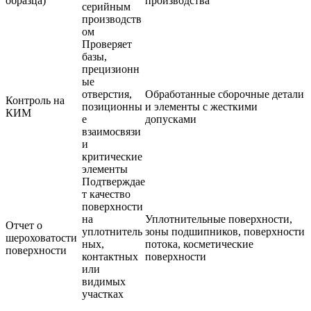
образца)
производства
серийным
производств
ом
Проверяет
базы,
прецизионн
ые
отверстия,
Обработанные сборочные детали
Контроль на
позиционны
и элементы с жесткими
КИМ
е
допусками
взаимосвязи
и
критические
элементы
Подтверждае
т качество
поверхности
на
Уплотнительные поверхности,
Отчет о
уплотнитель
зоны подшипников, поверхности
шероховатости
ных,
потока, косметические
поверхности
контактных
поверхности
или
видимых
участках