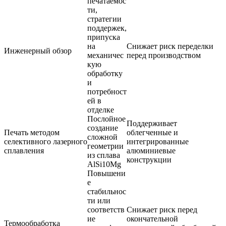
печатаемос
ти,
стратегии
поддержек,
припуска
на
Снижает риск переделки
Инженерный обзор
механичес
перед производством
кую
обработку
и
потребност
ей в
отделке
Послойное
Поддерживает
создание
Печать методом
облегченные и
сложной
селективного лазерного
интегрированные
геометрии
сплавления
алюминиевые
из сплава
конструкции
AlSi10Mg
Повышени
е
стабильнос
ти или
соответств
Снижает риск перед
ие
окончательной
Термообработка