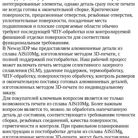
интегрированные элементы, однако деталь сразу после печати
не всегда готова к окончательной сборке. Критические
поверхности, прецизионные отверстия, резьбовые отверстия,
уплотнительные поверхности, посадочные места
подшипников и плоские сопрягаемые области обычно
требуют последующей ЧПУ-обработки или контролируемой
финишной отделки поверхности для соответствия
функциональным требованиям.
В Neway3DP мы предоставляем
алюминиевые детали из
сплава AlSi10Mg, изготовленные методом 3D-печати
, с
полной поддержкой постобработки. Наш рабочий процесс
может включать печать методом селективного лазерного
сплавления (SLM), удаление поддержек, термообработку,
ЧПУ-обработку, поверхностную обработку, контроль размеров
и окончательную поставку готовых алюминиевых деталей,
изготовленных методом 3D-печати по индивидуальному
заказу.
Для покупателей ключевым вопросом является не только
возможность печати из сплава AlSi10Mg. Более важным
вопросом является то, можно ли обработать напечатанную
деталь до состояния, соответствующего требованиям точности
сборки, резьбовых соединений, качества поверхности,
герметичности и контроля. При правильном планировании
конструкции и постобработке детали из сплава AlSi1Mg,
изготовленные методом 3D-печати, могут быть поставлены