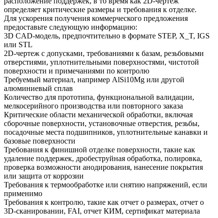
расположение поддержек, в то время как 2D-чертеж
определяет критические размеры и требования к отделке.
Для ускорения получения коммерческого предложения
предоставьте следующую информацию:
3D CAD-модель, предпочтительно в формате STEP, X_T, IGS
или STL
2D-чертеж с допусками, требованиями к базам, резьбовыми
отверстиями, уплотнительными поверхностями, чистотой
поверхности и примечаниями по контролю
Требуемый материал, например AlSi10Mg или другой
алюминиевый сплав
Количество для прототипа, функциональной валидации,
мелкосерийного производства или повторного заказа
Критические области механической обработки, включая
сборочные поверхности, установочные отверстия, резьбы,
посадочные места подшипников, уплотнительные канавки и
базовые поверхности
Требования к финишной отделке поверхности, такие как
удаление поддержек, дробеструйная обработка, полировка,
проверка возможности анодирования, нанесение покрытия
или защита от коррозии
Требования к термообработке или снятию напряжений, если
применимо
Требования к контролю, такие как отчет о размерах, отчет о
3D-сканировании, FAI, отчет КИМ, сертификат материала