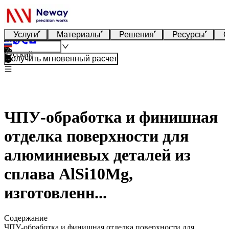
Услуги
Материалы
Решения
Ресурсы
О
Русский
Получить мгновенный расчет
ЧПУ-обработка и финишная
отделка поверхности для
алюминиевых деталей из
сплава AlSi10Mg,
изготовленн...
Содержание
ЧПУ-обработка и финишная отделка поверхности для