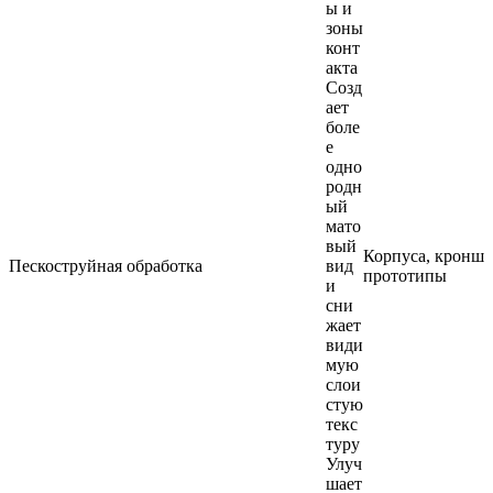
ы и
зоны
конт
акта
Созд
ает
боле
е
одно
родн
ый
мато
вый
Корпуса, кронш
Пескоструйная обработка
вид
прототипы
и
сни
жает
види
мую
слои
стую
текс
туру
Улуч
шает