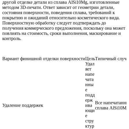
другой отделке детали из сплава AlSi10Mg, изготовленные
методом 3D-печати. Ответ зависит от геометрии детали,
состояния поверхности, поведения сплава, требований к
покрытию и ожиданий относительно косметического вида.
Поверхностную обработку следует подтверждать до
получения коммерческого предложения, поскольку она может
повлиять на стоимость, сроки выполнения, маскирование и
контроль.
Вариант финишной отделки поверхности
Цель
Типичный случа
Удал
яет
напе
чата
нны
е
подд
ерж
Все напечатанны
Удаление поддержек
ива
сплава AlSi10Mg
ющи
е
стру
ктур