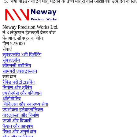
क्या बाइंडर जेटिंग धातु घटकों के उच्च मात्रा वाले औद्योगिक उत्पादन के लि
Neway Precision Works Ltd.
नं.3 लेफुशान इंडस्ट्री वेस्ट रोड
फेंगगांग, डोंगगुआन, चीन
पिन 523000
सेवाएं
सुपरएलॉय 3डी प्रिंटिंग
सुपरएलॉय
सीएनसी मशीनिंग
सामग्री एक्सट्रूज़न
समाधान
रैपिड प्रोटोटाइपिंग
निर्माण और टूलिंग
एयरोस्पेस और एविएशन
ऑटोमोटिव
चिकित्सा और स्वास्थ्य सेवा
उपभोक्ता इलेक्ट्रॉनिक्स
वास्तुकला और निर्माण
ऊर्जा और बिजली
फैशन और आभूषण
शिक्षा और अनुसंधान