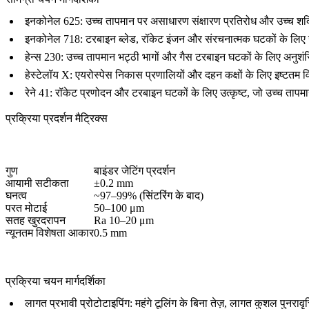
इनकोनेल 625:
उच्च तापमान पर असाधारण संक्षारण प्रतिरोध और उच्च शक्
इनकोनेल 718:
टरबाइन ब्लेड, रॉकेट इंजन और संरचनात्मक घटकों के लिए 
हेन्स 230:
उच्च तापमान भट्ठी भागों और गैस टरबाइन घटकों के लिए अनुशंस
हेस्टेलॉय X:
एयरोस्पेस निकास प्रणालियों और दहन कक्षों के लिए इष्टतम 
रेने 41:
रॉकेट प्रणोदन और टरबाइन घटकों के लिए उत्कृष्ट, जो उच्च तापम
प्रक्रिया प्रदर्शन मैट्रिक्स
गुण
बाइंडर जेटिंग प्रदर्शन
आयामी सटीकता
±0.2 mm
घनत्व
~97–99% (सिंटरिंग के बाद)
परत मोटाई
50–100 μm
सतह खुरदरापन
Ra 10–20 μm
न्यूनतम विशेषता आकार
0.5 mm
प्रक्रिया चयन मार्गदर्शिका
लागत प्रभावी प्रोटोटाइपिंग:
महंगे टूलिंग के बिना तेज़, लागत कुशल पुनराव