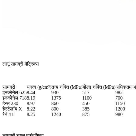
लागू सामग्री मैट्रिक्स
सामग्री
घनत्व (g/cm³)
तन्य शक्ति (MPa)
यील्ड शक्ति (MPa)
अधिकतम ऑप
इनकोनेल 625
8.44
930
517
982
इनकोनेल 718
8.19
1375
1100
700
हेन्स 230
8.97
860
450
1150
हेस्टेलॉय X
8.22
800
385
1200
रेने 41
8.25
1240
875
980
सामग्री चयन मार्गदर्शिका