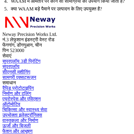
WAAM में आमतौर पर कौन सी सामग्रियों का उपयोग किया जाता है?
क्या WAAM बड़े पैमाने पर उत्पादन के लिए उपयुक्त है?
Neway Precision Works Ltd.
नं.3 लेफुशान इंडस्ट्री वेस्ट रोड
फेंगगांग, डोंगगुआन, चीन
पिन 523000
सेवाएं
सुपरएलॉय 3डी प्रिंटिंग
सुपरएलॉय
सीएनसी मशीनिंग
सामग्री एक्सट्रूज़न
समाधान
रैपिड प्रोटोटाइपिंग
निर्माण और टूलिंग
एयरोस्पेस और एविएशन
ऑटोमोटिव
चिकित्सा और स्वास्थ्य सेवा
उपभोक्ता इलेक्ट्रॉनिक्स
वास्तुकला और निर्माण
ऊर्जा और बिजली
फैशन और आभूषण