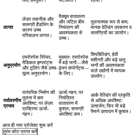
लिए उपयुक्त।
सटीकता।
श्रेष्ठ।
वैक्यूम वातावरण
लेज़र तकनीक और
और जटिल बीम
तुलनात्मक रूप से कम;
सामग्री हैंडलिंग के
लागत
नियंत्रण की
मानक वेल्डिंग उपकरण व
कारण उच्च
आवश्यकता से
सामग्रियों का उपयोग।
परिचालन लागत।
उच्च।
शिपबिल्डिंग, हेवी
एयरोस्पेस रिपेयर,
मुख्यतः एयरोस्पेस
मशीनरी और बड़े धातु
मेडिकल इम्प्लांट्स
में बड़े भागों—जैसे
अनुप्रयोग
भागों की आवश्यकता
और टूलिंग जैसे उच्च-
इंजन कंपोनेंट्स—
वाले उद्योगों में व्यापक
मूल्य अनुप्रयोग।
के लिए।
उपयोग।
पारंपरिक निर्माण की
ऊर्जा-गहन, पर
आर्क वेल्डिंग की प्रकृति
तुलना में कम
नियंत्रित
पर्यावरणीय
से अधिक अपशिष्ट/
अपशिष्ट; पर लेज़र
वातावरण में
प्रभाव
उत्सर्जन; फिर भी बड़े
प्रक्रिया ऊर्जा-
कुशल; सामग्री
पैमाने उत्पादन में कुशल।
गहन।
अपशिष्ट कम।
आज ही नया प्रोजेक्ट शुरू करें
तुरंत कोट प्राप्त करें