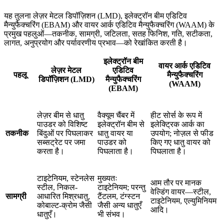
यह तुलना लेज़र मेटल डिपॉज़िशन (LMD), इलेक्ट्रॉन बीम एडिटिव
मैन्युफैक्चरिंग (EBAM) और वायर आर्क एडिटिव मैन्युफैक्चरिंग (WAAM) के
प्रमुख पहलुओं—तकनीक, सामग्री, जटिलता, सतह फिनिश, गति, सटीकता,
लागत, अनुप्रयोग और पर्यावरणीय प्रभाव—को रेखांकित करती है।
इलेक्ट्रॉन बीम
वायर आर्क एडिटिव
लेज़र मेटल
एडिटिव
पहलू
मैन्युफैक्चरिंग
डिपॉज़िशन (LMD)
मैन्युफैक्चरिंग
(WAAM)
(EBAM)
लेज़र बीम से धातु
वैक्यूम चैंबर में
हीट सोर्स के रूप में
पाउडर को विशिष्ट
इलेक्ट्रॉन बीम से
इलेक्ट्रिक आर्क का
तकनीक
बिंदुओं पर पिघलाकर
धातु वायर या
उपयोग; नोज़ल से फीड
सब्सट्रेट पर जमा
पाउडर को
किए गए धातु वायर को
करता है।
पिघलाता है।
पिघलाता है।
टाइटेनियम, स्टेनलेस
मुख्यतः
आम तौर पर मानक
स्टील, निकल-
टाइटेनियम; परन्तु
वेल्डिंग वायर—स्टील,
सामग्री
आधारित मिश्रधातु,
टैंटलम, टंग्स्टन
टाइटेनियम, एल्युमिनियम
कोबाल्ट-क्रोम जैसी
जैसी अन्य धातुएँ
आदि।
धातुएँ।
भी संभव।