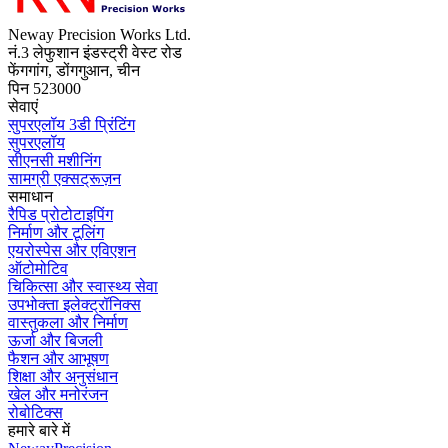
Neway Precision Works Ltd.
नं.3 लेफुशान इंडस्ट्री वेस्ट रोड
फेंगगांग, डोंगगुआन, चीन
पिन 523000
सेवाएं
सुपरएलॉय 3डी प्रिंटिंग
सुपरएलॉय
सीएनसी मशीनिंग
सामग्री एक्सट्रूज़न
समाधान
रैपिड प्रोटोटाइपिंग
निर्माण और टूलिंग
एयरोस्पेस और एविएशन
ऑटोमोटिव
चिकित्सा और स्वास्थ्य सेवा
उपभोक्ता इलेक्ट्रॉनिक्स
वास्तुकला और निर्माण
ऊर्जा और बिजली
फैशन और आभूषण
शिक्षा और अनुसंधान
खेल और मनोरंजन
रोबोटिक्स
हमारे बारे में