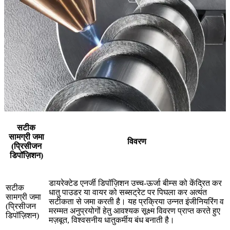
सटीक
सामग्री जमा
विवरण
(प्रिसीजन
डिपॉज़िशन)
डायरेक्टेड एनर्जी डिपॉज़िशन उच्च-ऊर्जा बीम्स को केंद्रित कर
सटीक
धातु पाउडर या वायर को सब्सट्रेट पर पिघला कर अत्यंत
सामग्री जमा
सटीकता से जमा करती है। यह प्रक्रिया उन्नत इंजीनियरिंग व
(प्रिसीजन
मरम्मत अनुप्रयोगों हेतु आवश्यक सूक्ष्म विवरण प्राप्त करते हुए
डिपॉज़िशन)
मज़बूत, विश्वसनीय धातुकर्मीय बंध बनाती है।