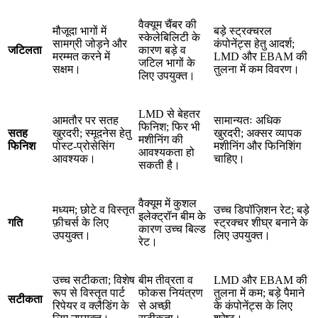
वैक्यूम चैंबर की
मौजूदा भागों में
बड़े स्ट्रक्चरल
स्केलेबिलिटी के
सामग्री जोड़ने और
कंपोनेंट्स हेतु आदर्श;
जटिलता
कारण बड़े व
मरम्मत करने में
LMD और EBAM की
जटिल भागों के
सक्षम।
तुलना में कम विवरण।
लिए उपयुक्त।
LMD से बेहतर
आमतौर पर सतह
सामान्यतः अधिक
फिनिश; फिर भी
सतह
खुरदरी; स्मूदनेस हेतु
खुरदरी; अक्सर व्यापक
मशीनिंग की
फिनिश
पोस्ट-प्रोसेसिंग
मशीनिंग और फिनिशिंग
आवश्यकता हो
आवश्यक।
चाहिए।
सकती है।
वैक्यूम में कुशल
मध्यम; छोटे व विस्तृत
उच्च डिपॉज़िशन रेट; बड़े
इलेक्ट्रॉन बीम के
गति
फ़ीचर्स के लिए
स्ट्रक्चर शीघ्र बनाने के
कारण उच्च बिल्ड
उपयुक्त।
लिए उपयुक्त।
रेट।
उच्च सटीकता; विशेष
बीम तीव्रता व
LMD और EBAM की
रूप से विस्तृत पार्ट
फोकस नियंत्रण
तुलना में कम; बड़े पैमाने
सटीकता
रिपेयर व क्लैडिंग के
से अच्छी
के कंपोनेंट्स के लिए