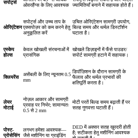
सपोर्ट्स
ओवरहैंग्स के लिए आवश्यक
ज्यामितियाँ बनाने में सहायक होते हैं।
सपोर्ट्स और उच्च ताप के
उचित ओरिएंटेशन सामग्री उपयोग,
ओरिएंटेशन
एक्सपोज़र को कम करने हेतु
बिल्ड समय और थर्मल डिस्टॉर्शन
अनुकूलित करें
घटाता है।
एस्केप
केवल खोखली संरचनाओं में
खोखले डिज़ाइनों में फँसे पाउडर/
होल्स
प्रासंगिक
सपोर्ट सामग्री हटाने में सहायक।
डिपॉज़िशन के दौरान सामग्री के
असेंबली के लिए न्यूनतम 0.5
क्लियरेंस
फैलाव और थर्मल प्रभावों की
mm
क्षतिपूर्ति करता है।
नोज़ल आकार और सामग्री
लेयर
मोटी परतें बिल्ड समय बढ़ाती हैं पर
प्रवाह पर निर्भर; सामान्यतः
मोटाई
सतह गुणवत्ता घटाती हैं।
0.5 से 2 mm
DED में अक्सर सतह खुरदरी होती
पोस्ट-
लगभग हमेशा आवश्यक—
है; सटीकता हेतु मशीनिंग आवश्यक
प्रोसेसिंग
जैसे मशीनिंग या ग्राइंडिंग