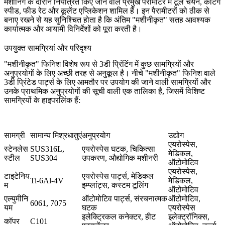
मशीनिंग के दौरान नियंत्रित किए जाने वाले प्रमुख पैरामीटर में टूल चयन, कटिंग
स्पीड, फीड रेट और कूलेंट एप्लिकेशन शामिल हैं। इन पैरामीटरों को ठीक से
बनाए रखने से यह सुनिश्चित होता है कि अंतिम "मशीनीकृत" सतह आवश्यक
कार्यात्मक और आयामी विनिर्देशों को पूरा करती है।
उपयुक्त सामग्रियां और परिदृश्य
"मशीनीकृत" फिनिश विशेष रूप से 3डी प्रिंटिंग में कुछ सामग्रियों और
अनुप्रयोगों के लिए अच्छी तरह से अनुकूल है। नीचे "मशीनीकृत" फिनिश वाले
3डी प्रिंटेड पार्ट्स के लिए आमतौर पर उपयोग की जाने वाली सामग्रियों और
उनके प्राथमिक अनुप्रयोगों की सूची वाली एक तालिका है, जिसमें विशिष्ट
सामग्रियों के हाइपरलिंक हैं:
सामग्री
सामान्य मिश्रधातुएं
अनुप्रयोग
उद्योग
एयरोस्पेस,
स्टेनलेस
SUS316L
,
एयरोस्पेस घटक, चिकित्सा
मेडिकल,
स्टील
SUS304
उपकरण, औद्योगिक मशीनरी
ऑटोमोटिव
एयरोस्पेस,
टाइटेनिय
एयरोस्पेस पार्ट्स, मेडिकल
Ti-6Al-4V
मेडिकल,
म
इम्प्लांट्स, कस्टम टूलिंग
ऑटोमोटिव
एल्युमीनि
ऑटोमोटिव पार्ट्स, संरचनात्मक
ऑटोमोटिव,
6061
,
7075
यम
घटक
एयरोस्पेस
इलेक्ट्रिकल कनेक्टर, हीट
इलेक्ट्रॉनिक्स,
कॉपर
C101