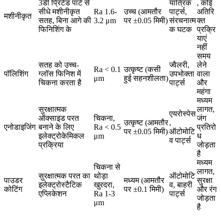
3डी प्रिंटेड पार्ट से
यांत्रिक
, कोई
सीधे मशीनीकृत
Ra 1.6-
उच्च (आमतौर
पार्ट्स,
अतिरि
मशीनीकृत
सतह, बिना आगे की
3.2 μm
पर ±0.05 मिमी)
संरचनात्म
क्त
फिनिशिंग के
क घटक
प्रक्रि
याएं
नहीं
समय
सतह को उच्च-
ज्वैलरी,
लेने
Ra < 0.1
उत्कृष्ट (कसी
पॉलिशिंग
ग्लॉस फिनिश में
उपभोक्ता
वाला
μm
हुई सहनशीलता)
चिकना करता है
पार्ट्स
और
महंगा
मध्यम
सुरक्षात्मक
लागत,
एयरोस्पेस
ऑक्साइड परत
चिकना,
जंग
उत्कृष्ट (आमतौर
,
एनोडाइजिंग
बनाने के लिए
Ra < 0.5
प्रतिरो
पर ±0.05 मिमी)
ऑटोमोटि
इलेक्ट्रोकेमिकल
μm
ध
व पार्ट्स
प्रक्रिया
जोड़ता
है
मध्यम
चिकना से
लागत,
सुरक्षात्मक परत का
थोड़ा
ऑटोमोटि
पाउडर
मध्यम (आमतौर
सुरक्षा
इलेक्ट्रोस्टैटिक
खुरदरा,
व, बाहरी
कोटिंग
पर ±0.1 मिमी)
और रंग
एप्लिकेशन
Ra 1-3
पार्ट्स
जोड़ता
μm
है