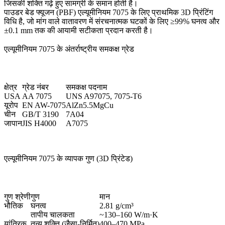
जिसकी शक्ति गढ़े हुए सामग्री के समान होती है।
पाउडर बेड फ्यूजन (PBF)
एल्यूमीनियम 7075 के लिए प्राथमिक 3D प्रिंटिंग
विधि है, जो मांग वाले वातावरण में संरचनात्मक घटकों के लिए ≥99% घनत्व और
±0.1 mm तक की आयामी सटीकता प्रदान करती है।
एल्यूमीनियम 7075 के अंतर्राष्ट्रीय समकक्ष ग्रेड
क्षेत्र
ग्रेड नंबर
समकक्ष पदनाम
USA
AA 7075
UNS A97075, 7075-T6
यूरोप
EN AW-7075
AlZn5.5MgCu
चीन
GB/T 3190
7A04
जापान
JIS H4000
A7075
एल्यूमीनियम 7075 के व्यापक गुण (3D प्रिंटेड)
गुण श्रेणी
गुण
मान
भौतिक
घनत्व
2.81 g/cm³
तापीय चालकता
~130–160 W/m·K
यांत्रिक
तन्य शक्ति (जैसा-निर्मित)
400–470 MPa