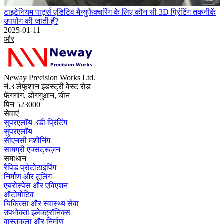
टाइटेनियम पार्ट्स एडिटिव मैन्युफैक्चरिंग के लिए कौन सी 3D प्रिंटिंग तकनीकें
उपयोग की जाती हैं?
2025-01-11
और
Neway Precision Works Ltd.
नं.3 लेफुशान इंडस्ट्री वेस्ट रोड
फेंगगांग, डोंगगुआन, चीन
पिन 523000
सेवाएं
सुपरएलॉय 3डी प्रिंटिंग
सुपरएलॉय
सीएनसी मशीनिंग
सामग्री एक्सट्रूज़न
समाधान
रैपिड प्रोटोटाइपिंग
निर्माण और टूलिंग
एयरोस्पेस और एविएशन
ऑटोमोटिव
चिकित्सा और स्वास्थ्य सेवा
उपभोक्ता इलेक्ट्रॉनिक्स
वास्तुकला और निर्माण