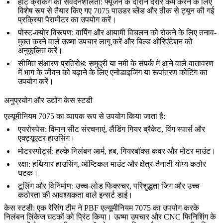
हॉट क्रैकिंग की संवेदनशीलता:
फ्यूजन के दौरान दरारें कम करने के लिए
विशेष रूप से तैयार किए गए 7075 पाउडर ब्लेंड और ठीक से ट्यून की गई
प्रक्रिया पैरामीटर का उपयोग करें।
पोस्ट-क्योर विरूपण:
वार्पिंग और आयामी विचलन को रोकने के लिए तनाव-
मुक्त करने वाले ऊष्मा उपचार लागू करें और बिल्ड ओरिएंटेशन को
अनुकूलित करें।
सीमित संक्षारण प्रतिरोध:
समुद्री या नमी के संपर्क में आने वाले वातावरण
में भाग के जीवन को बढ़ाने के लिए एनोडाइजिंग या रूपांतरण कोटिंग का
उपयोग करें।
अनुप्रयोग और उद्योग केस स्टडी
एल्यूमीनियम 7075 का व्यापक रूप से उपयोग किया जाता है:
एयरोस्पेस:
विमान सीट संरचनाएं, लैंडिंग गियर ब्रैकेट, विंग स्पार्स और
एक्ट्यूएटर हाउसिंग।
मोटरस्पोर्ट्स:
हल्के निलंबन आर्म, हब, गियरबॉक्स कवर और मोटर माउंट।
रक्षा:
हथियार हाउसिंग, ऑप्टिकल माउंट और क्षेत्र-तैनाती योग्य कठोर
घटक।
टूलिंग और विनिर्माण:
उच्च-लोड फिक्स्चर, परिशुद्धता जिग और उच्च
कठोरता की आवश्यकता वाले इन्सर्ट डाई।
केस स्टडी:
एक रेसिंग टीम ने PBF एल्यूमीनियम 7075 का उपयोग करके
निलंबन लिंकेज घटकों को प्रिंट किया। ऊष्मा उपचार और CNC फिनिशिंग के