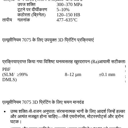
उपज शक्ति
300–370 MPa
टूटने पर दीर्घीकरण
5–10%
कठोरता (ब्रिनेल)
120–150 HB
तापीय
गलनांक
477–635°C
एल्यूमीनियम 7075 के लिए उपयुक्त 3D प्रिंटिंग प्रक्रियाएं
प्रक्रिया
प्राप्त किया गया विशिष्ट घनत्व
सतह खुरदरापन (Ra)
आयामी सटीकता
अ
ए
PBF
भ
(SLM/
≥99%
8–12 µm
±0.1 mm
ट
DMLS)
सर
एल्यूमीनियम 7075 3D प्रिंटिंग के लिए चयन मानदंड
उच्च शक्ति-से-वजन अनुपात:
संरचनात्मक भागों के लिए आदर्श जिन्हें हल्का
और अत्यंत मजबूत होना चाहिए—जैसे एयरोस्पेस, मोटरस्पोर्ट्स और ड्रोन
घटक।