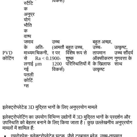
विकर्स)
स्टैटि
क
अनुप्र
योग
भौति
क
वाष्प
जमाव
उच्च
बहुत अच्छा,
के
अति-
(आमतौ
बहुत उच्च,
उच्च-
उत्कृष्ट,
PVD
माध्यम
चिकनी,
र पर
विशेष रूप से
तापमान
उच्च सौंदर्य
कोटिंग
से
Ra < 0.1
900-
शुष्क
ऑक्सीकरण
गुणवत्ता के
लगाई
μm
1200
परिस्थितियों में
के खिलाफ
साथ
गई
विकर्स)
उत्कृष्ट
पतली
कोटिं
ग्स
इलेक्ट्रोप्लेटेड 3D मुद्रित भागों के लिए अनुप्रयोग मामले
इलेक्ट्रोप्लेटिंग का उपयोग विभिन्न उद्योगों में 3D मुद्रित भागों के प्रदर्शन और
उपस्थिति को बेहतर बनाने के लिए किया जाता है। कुछ उल्लेखनीय अनुप्रयोग
मामलों में शामिल हैं:
एयरोस्पेस
: इलेक्ट्रोप्लेटेड घटक, जैसे टरबाइन ब्लेड, उच्च-तापमान