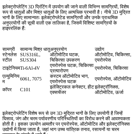
इलेक्ट्रोप्लेटिंग 3D प्रिंटिंग में उपयोग की जाने वाली विभिन्न सामग्रियों, विशेष
रूप से धातुओं और मिश्र धातुओं के लिए अत्यधिक प्रभावी है। नीचे 3D मुद्रित
भागों के लिए सामान्यतः इलेक्ट्रोप्लेटेड सामग्रियों और उनके प्राथमिक
अनुप्रयोगों की सूची वाली एक तालिका है, जिसमें विशिष्ट सामग्रियों के
हाइपरलिंक हैं:
सामग्री
सामान्य मिश्र धातु
अनुप्रयोग
उद्योग
स्टेनलेस
SUS316L
,
ऑटोमोटिव घटक,
ऑटोमोटिव, चिकित्सा,
स्टील
SUS304
चिकित्सा उपकरण
एयरोस्पेस
एयरोस्पेस घटक, चिकित्सा
टाइटेनियम
Ti-6Al-4V
एयरोस्पेस, चिकित्सा
प्रत्यारोपण
एल्युमिनिय
कस्टम ऑटोमोटिव भाग,
6061
,
7075
एयरोस्पेस, ऑटोमोटिव
म
एयरोस्पेस घटक
इलेक्ट्रिकल कनेक्टर, हीट
इलेक्ट्रॉनिक्स,
कॉपर
C101
एक्सचेंजर
ऑटोमोटिव, ऊर्जा
इलेक्ट्रोप्लेटिंग विशेष रूप से उन 3D मुद्रित भागों के लिए उपयोगी है जिन्हें
घिसाव, जंग और चरम पर्यावरणीय परिस्थितियों का विरोध करने की आवश्यकता
होती है। इसका उपयोग आमतौर पर एयरोस्पेस, ऑटोमोटिव और इलेक्ट्रॉनिक्स
उद्योगों में किया जाता है, जहां भाग उच्च यांत्रिक तनाव, रसायनों या चरम