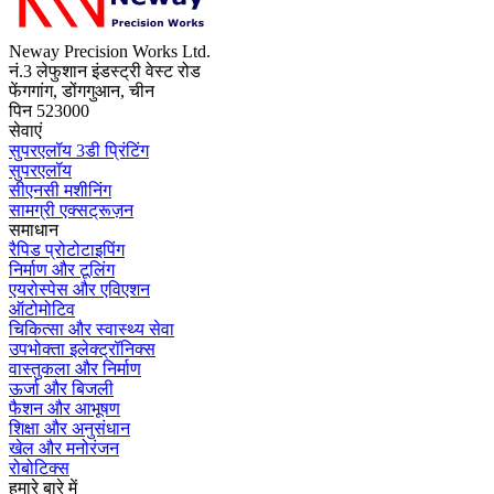
Neway Precision Works Ltd.
नं.3 लेफुशान इंडस्ट्री वेस्ट रोड
फेंगगांग, डोंगगुआन, चीन
पिन 523000
सेवाएं
सुपरएलॉय 3डी प्रिंटिंग
सुपरएलॉय
सीएनसी मशीनिंग
सामग्री एक्सट्रूज़न
समाधान
रैपिड प्रोटोटाइपिंग
निर्माण और टूलिंग
एयरोस्पेस और एविएशन
ऑटोमोटिव
चिकित्सा और स्वास्थ्य सेवा
उपभोक्ता इलेक्ट्रॉनिक्स
वास्तुकला और निर्माण
ऊर्जा और बिजली
फैशन और आभूषण
शिक्षा और अनुसंधान
खेल और मनोरंजन
रोबोटिक्स
हमारे बारे में