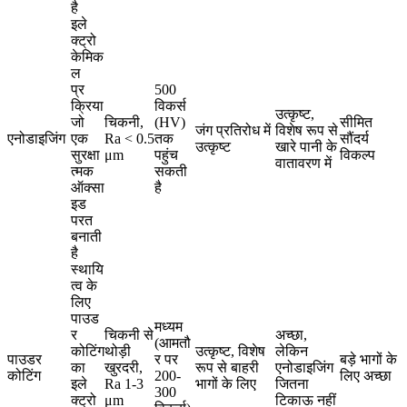
है
इले
क्ट्रो
केमिक
ल
प्र
500
क्रिया
विकर्स
उत्कृष्ट,
जो
चिकनी,
(HV)
सीमित
जंग प्रतिरोध में
विशेष रूप से
एनोडाइजिंग
एक
Ra < 0.5
तक
सौंदर्य
उत्कृष्ट
खारे पानी के
सुरक्षा
μm
पहुंच
विकल्प
वातावरण में
त्मक
सकती
ऑक्सा
है
इड
परत
बनाती
है
स्थायि
त्व के
लिए
पाउड
मध्यम
र
चिकनी से
अच्छा,
(आमतौ
कोटिंग
थोड़ी
उत्कृष्ट, विशेष
लेकिन
पाउडर
र पर
बड़े भागों के
का
खुरदरी,
रूप से बाहरी
एनोडाइजिंग
कोटिंग
200-
लिए अच्छा
इले
Ra 1-3
भागों के लिए
जितना
300
क्ट्रो
μm
टिकाऊ नहीं