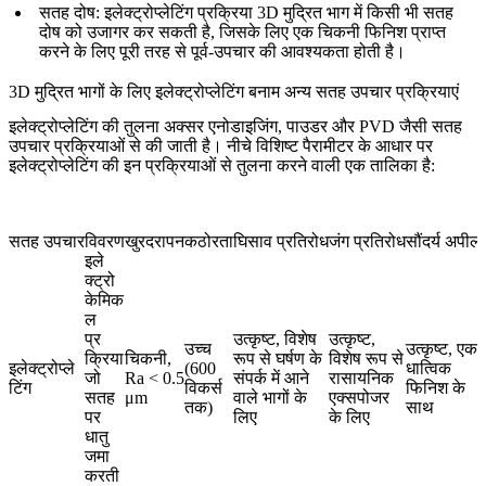
सतह दोष
: इलेक्ट्रोप्लेटिंग प्रक्रिया 3D मुद्रित भाग में किसी भी सतह
दोष को उजागर कर सकती है, जिसके लिए एक चिकनी फिनिश प्राप्त
करने के लिए पूरी तरह से पूर्व-उपचार की आवश्यकता होती है।
3D मुद्रित भागों के लिए इलेक्ट्रोप्लेटिंग बनाम अन्य सतह उपचार प्रक्रियाएं
इलेक्ट्रोप्लेटिंग की तुलना अक्सर एनोडाइजिंग, पाउडर और PVD जैसी सतह
उपचार प्रक्रियाओं से की जाती है। नीचे विशिष्ट पैरामीटर के आधार पर
इलेक्ट्रोप्लेटिंग की इन प्रक्रियाओं से तुलना करने वाली एक तालिका है:
सतह उपचार
विवरण
खुरदरापन
कठोरता
घिसाव प्रतिरोध
जंग प्रतिरोध
सौंदर्य अपील
इले
क्ट्रो
केमिक
ल
प्र
उत्कृष्ट, विशेष
उत्कृष्ट,
उच्च
उत्कृष्ट, एक
क्रिया
चिकनी,
रूप से घर्षण के
विशेष रूप से
इलेक्ट्रोप्ले
(600
धात्विक
जो
Ra < 0.5
संपर्क में आने
रासायनिक
टिंग
विकर्स
फिनिश के
सतह
μm
वाले भागों के
एक्सपोजर
तक)
साथ
पर
लिए
के लिए
धातु
जमा
करती