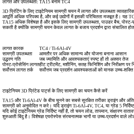
लागत और उपलब्धता: TA15 बनाम TC4
3D प्रिंटिंग के लिए टाइटेनियम सामग्री चयन में लागत और उपलब्धता व्यावहार
आपूर्ति अधिक परिपक्व है, और कई उद्योगों में इसकी परिचितता मजबूत है। यह 
TA15 अधिक विशेषज्ञ है और इसके लिए सामग्री उपलब्धता, पाउडर बैच, पोस्ट-प्
सकती है क्योंकि सामग्री चयन केवल लागत के बजाय प्रदर्शन द्वारा संचालित होत
लागत कारक
TC4 / Ti-6Al-4V
सामग्री उपलब्धता
आमतौर पर अधिक सामान्य और योजना बनाना आसान
उद्धरण गति
जब ज्यामिति और आवश्यकताएं स्पष्ट हों तो अक्सर तेज
पोस्ट-प्रोसेसिंग लागत
हीट ट्रीटमेंट, मशीनिंग, सतह फिनिशिंग और निरीक्षण पर नि
सर्वोत्तम लागत तर्क
सर्वोत्तम जब प्रदर्शन आवश्यकताओं को मानक उच्च-शक्ति ट
टाइटेनियम 3D प्रिंटेड पार्ट्स के लिए सामग्री का चयन कैसे करें
TA15 और Ti-6Al-4V के बीच चुनने का सबसे सुरक्षित तरीका ड्राइंग और अंतिम अ
सामग्री को अनुमोदित न करे। यदि ड्राइंग Ti-6Al-4V, TC4, या ग्रेड 5 निर्
यदि कोई टाइटेनियम ग्रेड निर्दिष्ट नहीं है, तो चयन लोड, तापमान, संक्षारण 
शुरुआती बिंदु है। विशेषज्ञ एयरोस्पेस संरचनात्मक भागों या उच्च-प्रदर्शन वाले