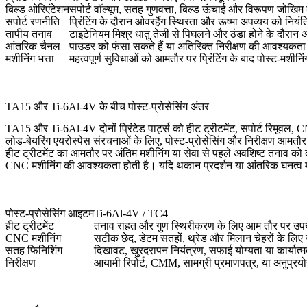
बिल्ड ओरिएंटेशन
सपोर्ट वॉल्यूम, सतह गुणवत्ता, बिल्ड ऊंचाई और विरूपण जोखिम
सपोर्ट रणनीति
प्रिंटिंग के दौरान ओवरहैंग स्थिरता और ऊष्मा अपव्यय को नियंत
तापीय तनाव
टाइटेनियम मिश्र धातु तेजी से पिघलने और ठंडा होने के दौरा
आंतरिक चैनल
पाउडर को फंसा सकते हैं या अतिरिक्त निरीक्षण की आवश्यकता
मशीनिंग भत्ता
महत्वपूर्ण सुविधाओं को आमतौर पर प्रिंटिंग के बाद पोस्ट-मशीन
TA15 और Ti-6Al-4V के बीच पोस्ट-प्रोसेसिंग अंतर
TA15 और Ti-6Al-4V दोनों प्रिंटेड पार्ट्स को हीट ट्रीटमेंट, सपोर्ट रिमूवल,
लोड-बेयरिंग एयरोस्पेस संरचनाओं के लिए, पोस्ट-प्रोसेसिंग और निरीक्षण आमतौर प
हीट ट्रीटमेंट
का आमतौर पर अंतिम मशीनिंग या सेवा से पहले अवशिष्ट तनाव को दूर
CNC मशीनिंग की आवश्यकता होती है। यदि थकान प्रदर्शन या आंतरिक घनत्व मह
पोस्ट-प्रोसेसिंग आइटम
Ti-6Al-4V / TC4
हीट ट्रीटमेंट
तनाव राहत और गुण स्थिरीकरण के लिए आम तौर पर उपय
CNC मशीनिंग
सटीक छेद, डेटम सतहों, थ्रेड और मिलान चेहरों के लिए
सतह फिनिशिंग
दिखावट, खुरदरापन नियंत्रण, सफाई योग्यता या कार्यात्
निरीक्षण
आयामी रिपोर्ट, CMM, सामग्री प्रमाणपत्र, या अनुप्र