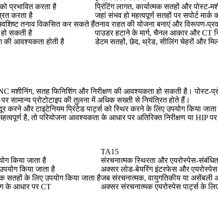
 को प्रभावित करता है
प्रिंटिंग लागत, कार्यात्मक सतहों और पोस्ट-मशी
्रित करता है
जहां संभव हो महत्वपूर्ण सतहों पर सपोर्ट मार्क 
न अवशिष्ट तनाव विकसित कर सकते हैं
तनाव राहत की योजना बनाएं और विरूपण-प्रवण 
 हो सकती है
पाउडर हटाने के मार्ग, चैनल आकार और CT निर
िंग की आवश्यकता होती है
डेटम सतहों, छेद, थ्रेड, सीलिंग चेहरों और मिला
 CNC मशीनिंग, सतह फिनिशिंग और निरीक्षण की आवश्यकता हो सकती है। पोस्ट-प्रोसे
र सामान्य प्रोटोटाइप की तुलना में अधिक सख्ती से नियंत्रित होते हैं।
 करने और टाइटेनियम प्रिंटेड पार्ट्स को स्थिर करने के लिए उपयोग किया जाता है
त्वपूर्ण है, तो परियोजना आवश्यकता के आधार पर अतिरिक्त निरीक्षण या HIP प
TA15
ोग किया जाता है
संरचनात्मक स्थिरता और एयरोस्पेस-संबंधित अ
 उपयोग किया जाता है
अक्सर लोड-बेयरिंग इंटरफेस और एयरोस्पे
मक सतहों के लिए उपयोग किया जाता है
जब संरचनात्मक, वायुगतिकीय या असेंबली आ
योग के आधार पर CT
अक्सर संरचनात्मक एयरोस्पेस पार्ट्स के ल