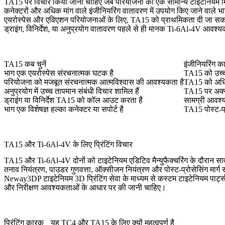
TA15 पर विचार किया जाना चाहिए जब परियोजना को एक सामान्य टाइटेनियम मिश्र
कनेक्टरों और अधिक मांग वाले इंजीनियरिंग वातावरण में उपयोग किए जाने वाले भाग
एयरोस्पेस और एविएशन
परियोजनाओं के लिए, TA15 को प्राथमिकता दी जा सकती ह
ड्राइंग, विनिर्देश, या अनुप्रयोग वातावरण पहले से ही मानक Ti-6Al-4V आव
TA15 कब चुनें
इंजीनियरिंग क
भाग एक एयरोस्पेस संरचनात्मक घटक है
TA15 को उच्च-
परियोजना को मजबूत संरचनात्मक आत्मविश्वास की आवश्यकता है
TA15 को अधिक 
अनुप्रयोग में उच्च तापमान संबंधी विचार शामिल हैं
TA15 पर अक्सर
ड्राइंग या विनिर्देश TA15 को कॉल आउट करता है
सामग्री आवश्
भाग एक विशेषज्ञ हल्का कनेक्टर या सपोर्ट है
TA15 पोस्ट-प्
TA15 और Ti-6Al-4V के लिए प्रिंटिंग विचार
TA15 और Ti-6Al-4V दोनों को टाइटेनियम एडिटिव मैन्युफैक्चरिंग के दौरान सा
तनाव नियंत्रण, पाउडर गुणवत्ता, ऑक्सीजन नियंत्रण और पोस्ट-प्रोसेसिंग मार्ग स
Neway3DP
टाइटेनियम 3D प्रिंटिंग सेवा
के माध्यम से कस्टम टाइटेनियम पार्ट
और निरीक्षण आवश्यकताओं के आधार पर की जानी चाहिए।
प्रिंटिंग कारक
यह TC4 और TA15 के लिए क्यों महत्वपूर्ण है