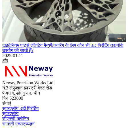
टाइटेनियम पार्ट्स एडिटिव मैन्युफैक्चरिंग के लिए कौन सी 3D प्रिंटिंग तकनीकें
उपयोग की जाती हैं?
2025-01-11
और
Neway Precision Works Ltd.
नं.3 लेफुशान इंडस्ट्री वेस्ट रोड
फेंगगांग, डोंगगुआन, चीन
पिन 523000
सेवाएं
सुपरएलॉय 3डी प्रिंटिंग
सुपरएलॉय
सीएनसी मशीनिंग
सामग्री एक्सट्रूज़न