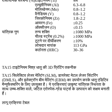
रासायनिक संरचना (%)
टाइटेनियम (Ti)
शेष
एल्यूमीनियम (Al)
6.3–6.8
मोलिब्डेनम (Mo)
0.8–1.2
वैनेडियम (V)
0.8–1.2
जिरकोनियम (Zr)
1.8–2.2
आयरन (Fe)
≤0.25
ऑक्सीजन (O)
≤0.15
यांत्रिक गुण
तन्य शक्ति
≥1080 MPa
यील्ड स्ट्रेंथ (0.2%)
≥1000 MPa
टूटने पर दीर्घीकरण
≥10%
लोचदार मापांक
113 GPa
कठोरता (HRC)
30–36
TA15 टाइटेनियम मिश्र धातु की 3D प्रिंटिंग तकनीक
TA15 सिलेक्टिव लेजर मेल्टिंग (SLM), डायरेक्ट मेटल लेजर सिंटरिंग
(DMLS), और इलेक्ट्रॉन बीम मेल्टिंग (EBM) का उपयोग करके धातु एडिटिव
मैन्युफैक्चरिंग के लिए उपयुक्त है। ये प्रक्रियाएं उत्कृष्ट यांत्रिक स्थिरता के
साथ उच्च-शक्ति वाले, जटिल एरोस्पेस-ग्रेड पार्ट्स के उत्पादन को सक्षम बनाती
हैं।
लागू प्रक्रिया टेबल