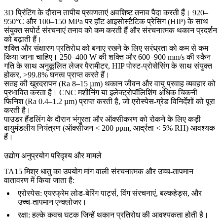
3D प्रिंटिंग के दौरान तापीय प्रवणताएं अवशिष्ट तनाव पैदा करती हैं। 920–
950°C और 100–150 MPa पर
हॉट आइसोस्टैटिक प्रेसिंग (HIP)
के साथ
संयुक्त
सपोर्ट संरचनाएं
तनाव को कम करती हैं और संरचनात्मक थकान प्रदर्शन
को बढ़ाती हैं।
शक्ति और संक्षारण प्रतिरोध को बनाए रखने के लिए सरंध्रता को कम से कम
किया जाना चाहिए। 250–400 W की शक्ति और 600–900 mm/s की स्कैन
गति के साथ अनुकूलित लेजर पैरामीटर, HIP पोस्ट-प्रोसेसिंग के साथ संयुक्त
होकर, >99.8% घनत्व प्राप्त करते हैं।
सतह की खुरदरापन (Ra 8–15 µm) थकान जीवन और वायु प्रवाह व्यवहार को
प्रभावित करता है।
CNC मशीनिंग
या
इलेक्ट्रोपॉलिशिंग
अधिक चिकनी
फिनिश (Ra 0.4–1.2 µm) प्राप्त करती है, जो एरोस्पेस-ग्रेड विनिर्देशों को पूरा
करती है।
पाउडर हैंडलिंग के दौरान भंगुरता और ऑक्सीकरण को रोकने के लिए कड़ी
वायुमंडलीय नियंत्रण (ऑक्सीजन < 200 ppm, आर्द्रता < 5% RH) आवश्यक
हैं।
उद्योग अनुप्रयोग परिदृश्य और मामले
TA15 मिश्र धातु का उपयोग मांग वाली संरचनात्मक और उच्च-तापमान
वातावरण में किया जाता है:
एरोस्पेस:
एयरफ्रेम लोड-बेरिंग पार्ट्स, विंग संरचनाएं, बल्कहेड्स, और
उच्च-तापमान एन्क्लोजर।
रक्षा:
हल्के कवच घटक जिन्हें थकान प्रतिरोध की आवश्यकता होती है।