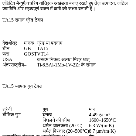
एडिटिव मैन्युफैक्चरिंग यांत्रिक अखंडता बनाए रखते हुए तेज़ उत्पादन, जटिल
ज्यामिति और महत्वपूर्ण वजन में कमी को सक्षम बनाती है।
TA15 समान ग्रेड टेबल
देश/क्षेत्र
मानक
ग्रेड या पदनाम
चीन
GB
TA15
रूस
GOST
VT14
USA
–
कस्टम निकट-अल्फा मिश्र धातु
अंतरराष्ट्रीय
–
Ti-6.5Al-1Mo-1V-2Zr के समान
TA15 व्यापक गुण टेबल
श्रेणी
गुण
मान
भौतिक गुण
घनत्व
4.49 g/cm³
पिघलने की सीमा
1600–1650°C
थर्मल चालकता (20°C)
6.3 W/(m·K)
थर्मल विस्तार (20–500°C)
8.7 µm/(m·K)