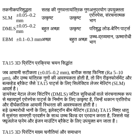
तकनीक
परिशुद्धता
सतह की गुणवत्ता
यांत्रिक गुण
अनुप्रयोग उपयुक्तता
±0.05–0.2
एरोस्पेस, संरचनात्मक
SLM
उत्कृष्ट
उत्कृष्ट
mm
भाग
±0.05–0.2
DMLS
बहुत अच्छा
उत्कृष्ट
परिशुद्ध लोड-बेरिंग पार्ट्स
mm
उच्च-द्रव्यमान, ऊष्मारोधी
EBM
±0.1–0.3 mm
अच्छा
बहुत अच्छा
भाग
TA15 3D प्रिंटिंग प्रक्रिया चयन सिद्धांत
जब आयामी सटीकता (±0.05–0.2 mm), बारीक सतह फिनिश (Ra 5–10
µm), और उच्च यांत्रिक गुणों की आवश्यकता होती है, तो विंग रीइनफोर्समेंट और
बल्कहेड ब्रैकेट जैसे TA15 पार्ट्स के लिए
सिलेक्टिव लेजर मेल्टिंग (SLM)
आदर्श है।
डायरेक्ट मेटल लेजर सिंटरिंग (DMLS)
जटिल सुविधाओं वाले संरचनात्मक रूप
से महत्वपूर्ण एरोस्पेस पार्ट्स के निर्माण के लिए उत्कृष्ट है, जिन्हें थकान प्रतिरोध
और दीर्घकालिक आयामी स्थिरता की आवश्यकता होती है।
बड़े ऊष्मारोधी भागों के लिए,
इलेक्ट्रॉन बीम मेल्टिंग (EBM)
TA15 मिश्र धातु
में सुसंगत सामग्री प्रदर्शन के साथ उच्च बिल्ड दर प्रदान करता है, जिससे यह
फ्यूजलेज फ्रेम और इंजन माउंटिंग ब्रैकेट के लिए उपयुक्त बन जाता है।
TA15 3D प्रिंटिंग मुख्य चुनौतियां और समाधान