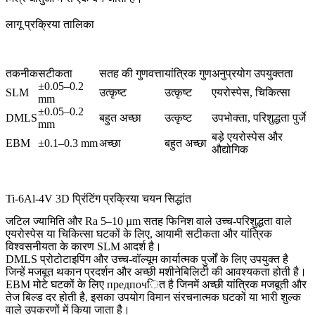
लागू प्रक्रिया तालिका
तकनीक
सटीकता
सतह की गुणवत्ता
यांत्रिक गुण
अनुप्रयोग उपयुक्तता
±0.05–0.2
SLM
उत्कृष्ट
उत्कृष्ट
एयरोस्पेस, चिकित्सा
mm
±0.05–0.2
DMLS
बहुत अच्छा
उत्कृष्ट
उपभोक्ता, परिशुद्धता पुर्जे
mm
बड़े एयरोस्पेस और
EBM
±0.1–0.3 mm
अच्छा
बहुत अच्छा
औद्योगिक
Ti-6Al-4V 3D प्रिंटिंग प्रक्रिया चयन सिद्धांत
जटिल ज्यामिति और Ra 5–10 µm सतह फिनिश वाले उच्च-परिशुद्धता वाले
एयरोस्पेस या चिकित्सा घटकों के लिए, आयामी सटीकता और यांत्रिक
विश्वसनीयता के कारण
SLM
आदर्श है।
DMLS
प्रोटोटाइपिंग और उच्च-वॉल्यूम कार्यात्मक पुर्जों के लिए उपयुक्त है
जिन्हें मजबूत थकान प्रदर्शन और अच्छी मशीनेबिलिटी की आवश्यकता होती है।
EBM
मोटे घटकों के लिए предпочित है जिनमें अच्छी यांत्रिक मजबूती और
तेज बिल्ड दर होती है, इसका उपयोग विमान संरचनात्मक घटकों या भारी शुल्क
वाले उपकरणों में किया जाता है।