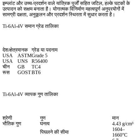
इम्प्लांट और उच्च-प्रदर्शन वाले यांत्रिक पुर्जों सहित जटिल, हल्के घटकों के
उत्पादन को सक्षम बनाता है। योगात्मक विनिर्माण महत्वपूर्ण अनुप्रयोगों में
सामग्री दक्षता, अनुकूलन और प्रदर्शन स्थिरता में सुधार करता है।
Ti-6Al-4V समान ग्रेड तालिका
देश/क्षेत्र
मानक
ग्रेड या पदनाम
USA
ASTM
Grade 5
USA
UNS
R56400
चीन
GB
TC4
रूस
GOST
BT6
Ti-6Al-4V व्यापक गुण तालिका
श्रेणी
गुण
मान
भौतिक गुण
घनत्व
4.43 g/cm³
1604–
पिघलने की सीमा
1660°C