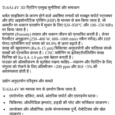
Ti-6Al-4V 3D प्रिंटिंग प्रमुख चुनौतियां और समाधान
थर्मल साइक्लिंग के कारण होने वाले अवशिष्ट तनावों को मजबूत
सपोर्ट स्ट्रक्चर
और
हॉट आइसोस्टैटिक प्रेसिंग (HIP)
के माध्यम से कम किया जाता है, जो
आमतौर पर थकान प्रदर्शन में सुधार के लिए 920–950°C और 100–150 MPa
पर किया जाता है।
सरंध्रता (Porosity) ताकत और थकान जीवन को प्रभावित करती है। लेजर
पैरामीटर अनुकूलन (250–400 W, 600–1000 mm/s स्कैन स्पीड) और HIP
पोस्ट-प्रोसेसिंग पार्ट घनत्व को 99.9% से ऊपर बढ़ाते हैं।
सतह की खुरदरापन (Ra 8–15 µm) चिकित्सा अनुप्रयोगों और यांत्रिक संपर्क
सतहों को प्रभावित करता है।
CNC मशीनिंग
या
इलेक्ट्रोपॉलिशिंग
सतह
फिनिश को Ra 0.4–1.0 µm तक बेहतर बनाती है।
पाउडर को ऑक्सीकरण से सुरक्षित रखना चाहिए—भंडारण और प्रिंटिंग के लिए
भंगुरता को रोकने के लिए ऑक्सीजन <200 ppm और RH <5% की
आवश्यकता होती है।
उद्योग अनुप्रयोग परिदृश्य और मामले
Ti-6Al-4V का व्यापक रूप से उपयोग किया जाता है:
एयरोस्पेस:
ब्रैकेट, कब्जे, आंतरिक सपोर्ट और एयरफ्रेम घटक।
चिकित्सा:
ऑर्थोपेडिक इम्प्लांट, हड्डी की प्लेट और सर्जिकल उपकरण।
उपभोक्ता और औद्योगिक:
हल्के संरचनात्मक पुर्जे, रोबोटिक्स और खेल
उपकरण।