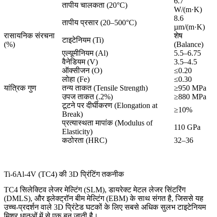
6.7
तापीय चालकता (20°C)
W/(m·K)
8.6
तापीय प्रसार (20–500°C)
µm/(m·K)
रासायनिक संरचना
शेष
टाइटेनियम (Ti)
(%)
(Balance)
एल्यूमीनियम (Al)
5.5–6.75
वैनेडियम (V)
3.5–4.5
ऑक्सीजन (O)
≤0.20
लोहा (Fe)
≤0.30
यांत्रिक गुण
तन्य ताकत (Tensile Strength)
≥950 MPa
उपज ताकत (.2%)
≥880 MPa
टूटने पर दीर्घीकरण (Elongation at
≥10%
Break)
प्रत्यास्थता मापांक (Modulus of
110 GPa
Elasticity)
कठोरता (HRC)
32–36
Ti-6Al-4V (TC4) की 3D प्रिंटिंग तकनीक
TC4 सिलेक्टिव लेजर मेल्टिंग (SLM), डायरेक्ट मेटल लेजर सिंटरिंग
(DMLS), और इलेक्ट्रॉन बीम मेल्टिंग (EBM) के साथ संगत है, जिससे यह
उच्च-प्रदर्शन वाले 3D प्रिंटेड घटकों के लिए सबसे अधिक सुलभ टाइटेनियम
मिश्र धातुओं में से एक बन जाती है।