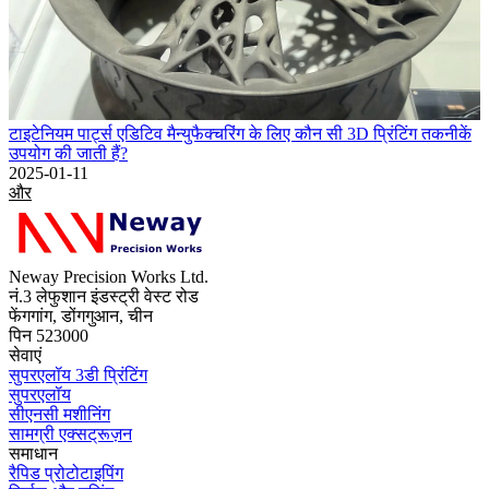
टाइटेनियम पार्ट्स एडिटिव मैन्युफैक्चरिंग के लिए कौन सी 3D प्रिंटिंग तकनीकें
उपयोग की जाती हैं?
2025-01-11
और
Neway Precision Works Ltd.
नं.3 लेफुशान इंडस्ट्री वेस्ट रोड
फेंगगांग, डोंगगुआन, चीन
पिन 523000
सेवाएं
सुपरएलॉय 3डी प्रिंटिंग
सुपरएलॉय
सीएनसी मशीनिंग
सामग्री एक्सट्रूज़न
समाधान
रैपिड प्रोटोटाइपिंग