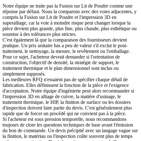
Notre équipe ne traite pas la Fusion sur Lit de Poudre comme une
réponse par défaut. Nous la comparons avec des voies adjacentes, y
compris la
Fusion sur Lit de Poudre
et l'
impression 3D en
superalliage
, car la voie à moindre risque peut changer lorsque la
pièce devient plus grande, plus fine, plus chaude, plus esthétique ou
soumise à des tolérances plus strictes.
C'est également là que la comparaison des fournisseurs devient
pratique. Un prix unitaire bas a peu de valeur s'il exclut le post-
traitement, le nettoyage, la mesure, le revêtement ou l'emballage.
Pour ce sujet, l'acheteur devrait demander si l'orientation de
construction, l'objectif de densité, la stratégie de support, le
traitement thermique et le plan dimensionnel sont inclus ou
simplement supposés.
Les meilleures RFQ n'essaient pas de spécifier chaque détail de
fabrication. Elles définissent la fonction de la pièce et l'exigence
d'acceptation. Notre équipe d'ingénierie peut alors recommander si
l'
impression 3D en alliage de cuivre
, la matière d'usinage, le
traitement thermique, le HIP, la finition de surface ou les dossiers
d'inspection doivent faire partie du devis. C'est généralement plus
rapide que de forcer un procédé qui ne convient pas à la pièce.
Si l'acheteur est sous pression temporelle, nous recommandons
toujours de clore les questions techniques de base avant l'émission
du bon de commande. Un devis précipité avec un langage vague sur
la finition, le matériau ou l'inspection coûte souvent plus de temps