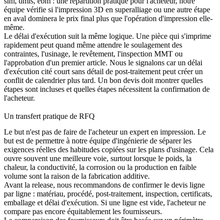
slm, dmls, ebm : une répartition pratique pour l'acheteur, notre
équipe vérifie si l'
impression 3D en superalliage
ou une autre étape
en aval dominera le prix final plus que l'opération d'impression elle-
même.
Le délai d'exécution suit la même logique. Une pièce qui s'imprime
rapidement peut quand même attendre le soulagement des
contraintes, l'usinage, le revêtement, l'inspection MMT ou
l'approbation d'un premier article. Nous le signalons car un délai
d'exécution cité court sans détail de post-traitement peut créer un
conflit de calendrier plus tard. Un bon devis doit montrer quelles
étapes sont incluses et quelles étapes nécessitent la confirmation de
l'acheteur.
Un transfert pratique de RFQ
Le but n'est pas de faire de l'acheteur un expert en impression. Le
but est de permettre à notre équipe d'ingénierie de séparer les
exigences réelles des habitudes copiées sur les plans d'usinage. Cela
ouvre souvent une meilleure voie, surtout lorsque le poids, la
chaleur, la conductivité, la corrosion ou la production en faible
volume sont la raison de la fabrication additive.
Avant la release, nous recommandons de confirmer le devis ligne
par ligne : matériau, procédé, post-traitement, inspection, certificats,
emballage et délai d'exécution. Si une ligne est vide, l'acheteur ne
compare pas encore équitablement les fournisseurs.