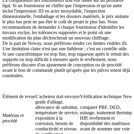
La comparaison des fournisseurs doit être basée sur un périmètre
égal. Si un fournisseur ne chiffre que l'impression et qu'un autre
inclut l'
impression 3D en acier inoxydable
, l'inspection
dimensionnelle, l'emballage et les dossiers matériels, le prix unitaire
le plus bas peut ne pas être le coût de projet le plus bas. Nous
recommandons de demander à chaque fournisseur d'identifier les
travaux exclus, les tolérances supposées et le point où une
modification du plan déclencherait un nouveau chiffrage.
De la part de Neway, nous préférons rendre ces limites visibles tôt.
Une limitation claire n'est pas une faiblesse ; c'est un contrôle utile.
Si une caractéristique est trop fine, trop rugueuse après le retrait des
supports ou trop difficile à mesurer après le revêtement, nous
préférons discuter d'un ajustement de conception ou de procédé
avant le bon de commande plutôt qu'après que les pièces soient déjà
construites.
Élément de revue
L'acheteur doit envoyer
Vérification technique New
grade d'alliage,
allowance de substitut,
comparer PBF, DED,
température de service,
usinage, traitement thermiqu
Matériau et
exposition à la
HIP, revêtement et
procédé
corrosion, besoin de
disponibilité des matériaux
conductivité et niveau
avant de nommer une voie