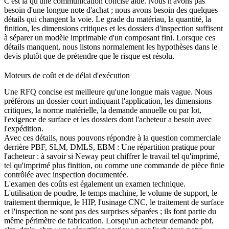
C'est là qu'une communication concise aide. Nous n'avons pas
besoin d'une longue note d'achat ; nous avons besoin des quelques
détails qui changent la voie. Le grade du matériau, la quantité, la
finition, les dimensions critiques et les dossiers d'inspection suffisent
à séparer un modèle imprimable d'un composant fini. Lorsque ces
détails manquent, nous listons normalement les hypothèses dans le
devis plutôt que de prétendre que le risque est résolu.
Moteurs de coût et de délai d'exécution
Une RFQ concise est meilleure qu'une longue mais vague. Nous
préférons un dossier court indiquant l'application, les dimensions
critiques, la norme matérielle, la demande annuelle ou par lot,
l'exigence de surface et les dossiers dont l'acheteur a besoin avec
l'expédition.
Avec ces détails, nous pouvons répondre à la question commerciale
derrière PBF, SLM, DMLS, EBM : Une répartition pratique pour
l'acheteur : à savoir si Neway peut chiffrer le travail tel qu'imprimé,
tel qu'imprimé plus finition, ou comme une commande de pièce finie
contrôlée avec inspection documentée.
L'examen des coûts est également un examen technique.
L'utilisation de poudre, le temps machine, le volume de support, le
traitement thermique, le HIP, l'usinage CNC, le traitement de surface
et l'inspection ne sont pas des surprises séparées ; ils font partie du
même périmètre de fabrication. Lorsqu'un acheteur demande pbf,