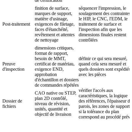
de certification
finition de surface,
séquencer l'impression, le
marques de support,
soulagement des contraintes,
matière d'usinage,
le HIP, le CNC, l'EDM, le
Post-traitement
exigences de filetage,
traitement de surface et
faces d'étanchéité,
l'inspection afin que les
revêtement et attentes
dimensions finales restent
de nettoyage
contrôlées
dimensions critiques,
format de rapport,
besoin de MMT,
définir ce qui sera mesuré,
Preuve
certificat de matériau,
quand cela sera mesuré et
d'inspection
exigence END,
quels dossiers sont expédiés
approbation
avec les pièces
d'échantillon et dossiers
de commandes répétées
vérifier l'accès aux
CAO native ou STEP,
caractéristiques, la logique
plan 2D contrôlé,
Dossier de
des références, l'épaisseur de
niveau de révision,
fichiers
parois, les zones de support 
unités, quantité et
si la tolérance du plan
objectif de livraison
correspond au procédé prév