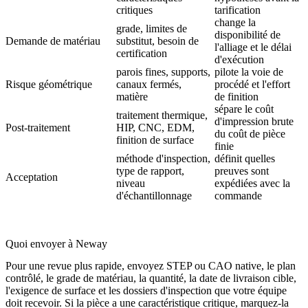
critiques
tarification
change la
grade, limites de
disponibilité de
Demande de matériau
substitut, besoin de
l'alliage et le délai
certification
d'exécution
parois fines, supports,
pilote la voie de
Risque géométrique
canaux fermés,
procédé et l'effort
matière
de finition
sépare le coût
traitement thermique,
d'impression brute
Post-traitement
HIP, CNC, EDM,
du coût de pièce
finition de surface
finie
méthode d'inspection,
définit quelles
type de rapport,
preuves sont
Acceptation
niveau
expédiées avec la
d'échantillonnage
commande
Quoi envoyer à Neway
Pour une revue plus rapide, envoyez STEP ou CAO native, le plan
contrôlé, le grade de matériau, la quantité, la date de livraison cible,
l'exigence de surface et les dossiers d'inspection que votre équipe
doit recevoir. Si la pièce a une caractéristique critique, marquez-la