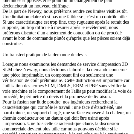
tolérances supposées et le point où un changement de plan
déclencherait un nouveau chiffrage.
De la part de Neway, nous préférons rendre ces limites visibles tôt.
Une limitation claire n'est pas une faiblesse ; c'est un contrôle utile.
Si une caractéristique est trop fine, trop rugueuse après le retrait des
supports, ou trop difficile à mesurer après le revêtement, nous
préférons discuter d'un ajustement de conception ou de procédé
avant le bon de commande plutôt qu'après que les pièces soient déjà
construites.
Un transfert pratique de la demande de devis
Lorsque nous examinons les demandes de service d'impression 3D
SLM chez Neway, nous décidons d'abord si la demande concerne
une pièce imprimable, un composant fini ou seulement une
vérification de coût préliminaire. Cette distinction est importante car
l'utilisation des termes SLM, DMLS, EBM et PBF sans vérifier la
voie machine et le comportement de l'alliage peut modifier la voie de
procédé, le périmètre du devis et la promesse de livraison.
Pour la
fusion sur lit de poudre
, nos ingénieurs recherchent la
caractéristique qui contrôle le travail : une face d'étanchéité, une
paroi mince, un support chargé, une surface exposée à la chaleur, un
chemin conducteur ou un datum qui doit être usiné après
l'impression. Une fois cette caractéristique claire, la discussion
commerciale devient plus utile car nous pouvons décider si le