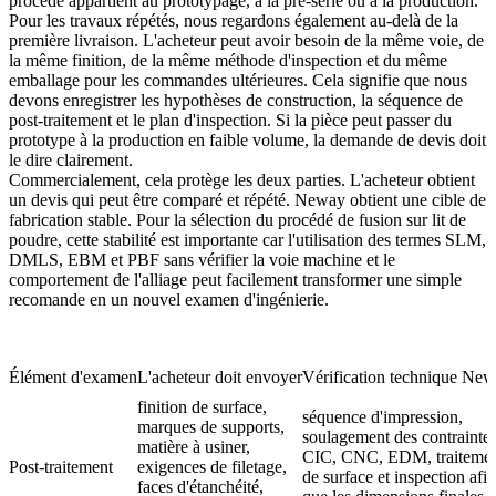
procédé appartient au prototypage, à la pré-série ou à la production.
Pour les travaux répétés, nous regardons également au-delà de la
première livraison. L'acheteur peut avoir besoin de la même voie, de
la même finition, de la même méthode d'inspection et du même
emballage pour les commandes ultérieures. Cela signifie que nous
devons enregistrer les hypothèses de construction, la séquence de
post-traitement et le plan d'inspection. Si la pièce peut passer du
prototype à la production en faible volume, la demande de devis doit
le dire clairement.
Commercialement, cela protège les deux parties. L'acheteur obtient
un devis qui peut être comparé et répété. Neway obtient une cible de
fabrication stable. Pour la sélection du procédé de fusion sur lit de
poudre, cette stabilité est importante car l'utilisation des termes SLM,
DMLS, EBM et PBF sans vérifier la voie machine et le
comportement de l'alliage peut facilement transformer une simple
recomande en un nouvel examen d'ingénierie.
Élément d'examen
L'acheteur doit envoyer
Vérification technique Ne
finition de surface,
séquence d'impression,
marques de supports,
soulagement des contraintes
matière à usiner,
CIC, CNC, EDM, traiteme
Post-traitement
exigences de filetage,
de surface et inspection afin
faces d'étanchéité,