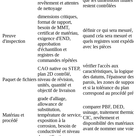
que les dimensions finales
revêtement et attentes
restent contrôlées
de nettoyage
dimensions critiques,
format de rapport,
besoin de MMT,
définir ce qui sera mesuré,
certificat de matériau,
Preuve
quand cela sera mesuré et
exigence d'END,
d'inspection
quels registres sont expédié
approbation
avec les pièces
d'échantillon et
registres de
commandes répétées
vérifier l'accès aux
CAO native ou STEP,
caractéristiques, la logique
plan 2D contrôlé,
des datums, l'épaisseur des
Paquet de fichiers
niveau de révision,
parois, les zones de support
unités, quantité et
et si la tolérance du plan
objectif de livraison
correspond au procédé pré
grade d'alliage,
allowance de
comparer PBF, DED,
substitution,
usinage, traitement thermiq
Matériau et
température de service,
CIC, revêtement et
procédé
exposition à la
disponibilité des matériaux
corrosion, besoin de
avant de nommer une voie
conductivité et niveau