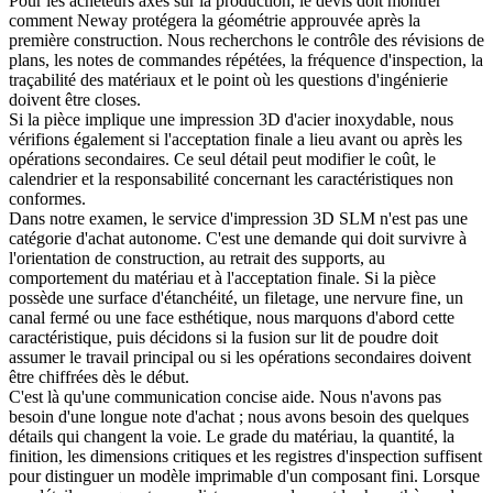
Pour les acheteurs axés sur la production, le devis doit montrer
comment Neway protégera la géométrie approuvée après la
première construction. Nous recherchons le contrôle des révisions de
plans, les notes de commandes répétées, la fréquence d'inspection, la
traçabilité des matériaux et le point où les questions d'ingénierie
doivent être closes.
Si la pièce implique une
impression 3D d'acier inoxydable
, nous
vérifions également si l'acceptation finale a lieu avant ou après les
opérations secondaires. Ce seul détail peut modifier le coût, le
calendrier et la responsabilité concernant les caractéristiques non
conformes.
Dans notre examen, le service d'impression 3D SLM n'est pas une
catégorie d'achat autonome. C'est une demande qui doit survivre à
l'orientation de construction, au retrait des supports, au
comportement du matériau et à l'acceptation finale. Si la pièce
possède une surface d'étanchéité, un filetage, une nervure fine, un
canal fermé ou une face esthétique, nous marquons d'abord cette
caractéristique, puis décidons si la
fusion sur lit de poudre
doit
assumer le travail principal ou si les opérations secondaires doivent
être chiffrées dès le début.
C'est là qu'une communication concise aide. Nous n'avons pas
besoin d'une longue note d'achat ; nous avons besoin des quelques
détails qui changent la voie. Le grade du matériau, la quantité, la
finition, les dimensions critiques et les registres d'inspection suffisent
pour distinguer un modèle imprimable d'un composant fini. Lorsque