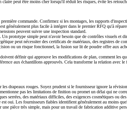
claire peut être moins cher lorsqu'il réduit les risques, évite les retouch
la première commande. Confirmez si les montages, les rapports d'inspectio
est généralement plus facile à intégrer dans le premier RFQ qu'à réparer
mensions peuvent suivre une inspection standard.
ce. Un prototype simple peut n'avoir besoin que de contrôles visuels et 
étique peut nécessiter des certificats de matériaux, des registres de c
cision ou un risque fonctionnel, la
fusion sur lit de poudre
offre aux ache
doivent définir qui approuve les modifications de plan, comment les qu
rence aux échantillons approuvés. Cela transforme la relation avec le f
s drapeaux rouges. Soyez prudent si le fournisseur ignore la révision du
 mentionne pas les limitations de finition ou promet un délai qui ne co
ques serrées, des matériaux difficiles, des exigences cosmétiques ou des
est oui. Les fournisseurs fiables identifient généralement au moins que
ne pièce très simple, mais pour un travail de fabrication additive perso