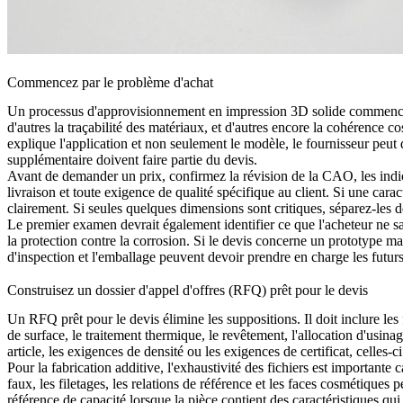
Commencez par le problème d'achat
Un processus d'approvisionnement en impression 3D solide commence par
d'autres la traçabilité des matériaux, et d'autres encore la cohérence c
explique l'application et non seulement le modèle, le fournisseur peut 
supplémentaire doivent faire partie du devis.
Avant de demander un prix, confirmez la révision de la CAO, les indicat
livraison et toute exigence de qualité spécifique au client. Si une carac
clairement. Si seules quelques dimensions sont critiques, séparez-les d
Le premier examen devrait également identifier ce que l'acheteur ne sai
la protection contre la corrosion. Si le devis concerne un prototype mai
d'inspection et l'emballage peuvent devoir prendre en charge les futur
Construisez un dossier d'appel d'offres (RFQ) prêt pour le devis
Un RFQ prêt pour le devis élimine les suppositions. Il doit inclure les 
de surface, le traitement thermique, le revêtement, l'allocation d'usinag
article, les exigences de densité ou les exigences de certificat, celles
Pour la fabrication additive, l'exhaustivité des fichiers est importante c
faux, les filetages, les relations de référence et les faces cosmétiques 
référence de capacité lorsque la pièce contient des caractéristiques qu