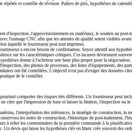
e répétée et contrôle de révision
Paliers de prix, hypothèses de calend
nt d'inspection, l'approvisionnement en matériaux, le soutien au post-t
avec l'
usinage CNC
afin que les attentes de qualité soient visibles ava
lon laquelle le fournisseur peut tout imprimer.
e fournisseur a encore besoin de confirmation. Soyez attentif aux hypothè
silence sur les caractéristiques critiques. Ces lacunes deviennent souvent
hypothèses donne à l'acheteur une base plus propre pour la négociation.
inspection, des photos de processus, des listes d'équipements, des parte
aires ont été contrôlées. L'objectif n'est pas d'exiger des données clien
ratique de le contrôler.
rtant comporter des risques très différents. Un fournisseur peut inclure 
ne citer que l'impression de base et laisser la finition, l'inspection ou 
ériau, l'interprétation des tolérances, la stratégie de construction, la mé
onservera les notes de construction, l'historique de post-traitement, l'hi
urs à relier les commentaires de la première commande à la planificatio
e. Un devis qui laisse les hypothèses clés en blanc crée souvent des ord