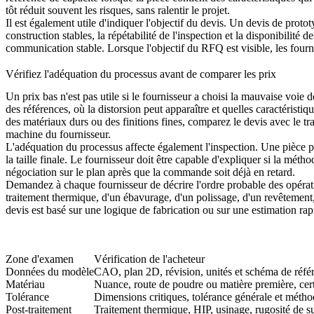
tôt réduit souvent les risques, sans ralentir le projet.
Il est également utile d'indiquer l'objectif du devis. Un devis de proto
construction stables, la répétabilité de l'inspection et la disponibilit
communication stable. Lorsque l'objectif du RFQ est visible, les fournis
Vérifiez l'adéquation du processus avant de comparer les prix
Un prix bas n'est pas utile si le fournisseur a choisi la mauvaise voi
des références, où la distorsion peut apparaître et quelles caractéris
des matériaux durs ou des finitions fines, comparez le devis avec le
tr
machine du fournisseur.
L'adéquation du processus affecte également l'inspection. Une pièce peut 
la taille finale. Le fournisseur doit être capable d'expliquer si la mét
négociation sur le plan après que la commande soit déjà en retard.
Demandez à chaque fournisseur de décrire l'ordre probable des opératio
traitement thermique, d'un ébavurage, d'un polissage, d'un revêtement,
devis est basé sur une logique de fabrication ou sur une estimation rapi
Zone d'examen
Vérification de l'acheteur
Données du modèle
CAO, plan 2D, révision, unités et schéma de réfé
Matériau
Nuance, route de poudre ou matière première, certif
Tolérance
Dimensions critiques, tolérance générale et méth
Post-traitement
Traitement thermique, HIP, usinage, rugosité de s