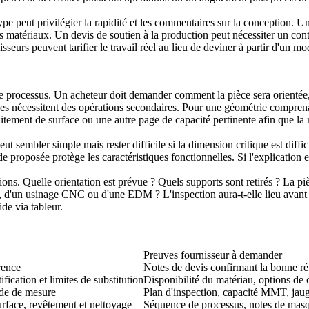
type peut privilégier la rapidité et les commentaires sur la conception. 
é des matériaux. Un devis de soutien à la production peut nécessiter un c
seurs peuvent tarifier le travail réel au lieu de deviner à partir d'un mo
e de processus. Un acheteur doit demander comment la pièce sera orientée
tiques nécessitent des opérations secondaires. Pour une géométrie compre
aitement de surface
ou une autre page de capacité pertinente afin que la r
sembler simple mais rester difficile si la dimension critique est difficile
hode proposée protège les caractéristiques fonctionnelles. Si l'explicatio
ns. Quelle orientation est prévue ? Quels supports sont retirés ? La piè
 d'un usinage CNC ou d'une EDM ? L'inspection aura-t-elle lieu avant ou 
de via tableur.
Preuves fournisseur à demander
rence
Notes de devis confirmant la bonne révi
ication et limites de substitution
Disponibilité du matériau, options de ce
ode de mesure
Plan d'inspection, capacité MMT, jaug
urface, revêtement et nettoyage
Séquence de processus, notes de masqu