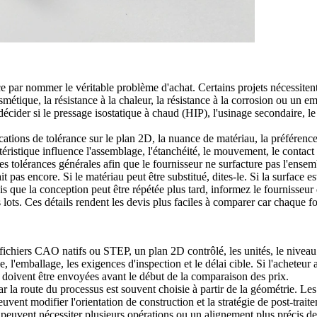
 nommer le véritable problème d'achat. Certains projets nécessitent la 
osmétique, la résistance à la chaleur, la résistance à la corrosion ou un e
décider si le
pressage isostatique à chaud (HIP)
, l'usinage secondaire, l
ions de tolérance sur le plan 2D, la nuance de matériau, la préférence de
téristique influence l'assemblage, l'étanchéité, le mouvement, le contact é
es tolérances générales afin que le fournisseur ne surfacture pas l'ensem
t pas encore. Si le matériau peut être substitué, dites-le. Si la surfac
s que la conception peut être répétée plus tard, informez le fournisseur q
s lots. Ces détails rendent les devis plus faciles à comparer car chaque
fichiers CAO natifs ou STEP, un plan 2D contrôlé, les unités, le niveau d
e, l'emballage, les exigences d'inspection et le délai cible. Si l'acheteur 
-ci doivent être envoyées avant le début de la comparaison des prix.
ar la route du processus est souvent choisie à partir de la géométrie. Les 
peuvent modifier l'orientation de construction et la stratégie de post-trai
i peuvent nécessiter plusieurs opérations ou un alignement plus précis d