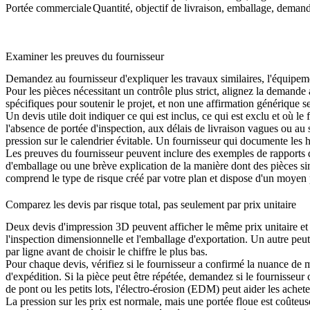
Portée commerciale
Quantité, objectif de livraison, emballage, demand
Examiner les preuves du fournisseur
Demandez au fournisseur d'expliquer les travaux similaires, l'équipeme
Pour les pièces nécessitant un contrôle plus strict, alignez la demande 
spécifiques pour soutenir le projet, et non une affirmation générique se
Un devis utile doit indiquer ce qui est inclus, ce qui est exclu et où l
l'absence de portée d'inspection, aux délais de livraison vagues ou au 
pression sur le calendrier évitable. Un fournisseur qui documente les 
Les preuves du fournisseur peuvent inclure des exemples de rapports d'
d'emballage ou une brève explication de la manière dont des pièces simil
comprend le type de risque créé par votre plan et dispose d'un moyen p
Comparez les devis par risque total, pas seulement par prix unitaire
Deux devis d'impression 3D peuvent afficher le même prix unitaire et pou
l'inspection dimensionnelle et l'emballage d'exportation. Un autre peut 
par ligne avant de choisir le chiffre le plus bas.
Pour chaque devis, vérifiez si le fournisseur a confirmé la nuance de mat
d'expédition. Si la pièce peut être répétée, demandez si le fournisseur c
de pont ou les petits lots, l'
électro-érosion (EDM)
peut aider les achete
La pression sur les prix est normale, mais une portée floue est coûteus