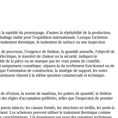
rapidité du prototypage, d'autres la répétabilité de la production,
mballage stable pour l'expédition internationale. Lorsque l'acheteur
e traitement thermique, le traitement de surface ou une inspection
 processus, l'exigence de finition, la quantité annuelle, l'objectif de
lectrique, le transfert de chaleur ou la sécurité, indiquez-le
ble de la pièce ou ne manque pas les vrais points de contrôle.
e est uniquement cosmétique, séparez-la du revêtement fonctionnel ou de
ue l'orientation de construction, la stratégie de support, les notes
 fournisseur répond à la même question commerciale et technique.
e révision, la norme de matériau, les paliers de quantité, la finition
a des règles d'acceptation préférées, telles que l'inspection de premier
parois minces, les canaux fermés, les structures en treillis, les porte-à-
tement. Les acheteurs peuvent utiliser le
traitement thermique
comme
es caractéristiques. Un fournisseur qui pose des questions techniques