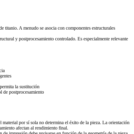
de titanio. A menudo se asocia con componentes estructurales
structural y postprocesamiento controlado. Es especialmente relevante
cia
gentes
permita la sustitución
ol de postprocesamiento
material por sí sola no determina el éxito de la pieza. La orientación
samiento afectan al rendimiento final.
 de impresión debe revisarse en función de la geometría de la pieza,