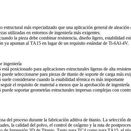
 estructural más especializado que una aplicación general de aleación 
ezas utilizadas en entornos de ingeniería más exigentes.
cuando la pieza debe combinar resistencia, diseño ligero, estabilidad e
ción ya apuntan al TA15 en lugar de un requisito estándar de Ti-6Al-4V.
e ingeniería
está posicionado para aplicaciones estructurales ligeras de alta resisten
puede seleccionarse para piezas de titanio de soporte de carga más exi
suele considerarse cuando la estabilidad térmica es más importante
seguir el requisito de material a menos que la aprobación de ingeniería 
 puede soportar geometrías estructurales impresas complejas con contr
del proceso durante la fabricación aditiva de titanio. La selección del 
duales, la calidad del polvo, el control de oxígeno y la ruta de postproce
io de Impresión 3D de Titanio
. Tanto para TC4 como para TA15, el plan