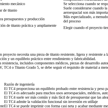
dimiento mecánico
Se selecciona cuando se requ
Suele considerarse cuando la 
 de titanio
aeroespacial son más importa
Más especializado, a menudo 
ara presupuestos y producción
del proceso
ción de titanio práctica y ampliamente
Elegir cuando el proyecto tie
royecto necesita una pieza de titanio resistente, ligera y resistente a l
ión y un equilibrio práctico entre rendimiento y fabricabilidad.
resistencia, incluidos componentes médicos, piezas de desarrollo automot
-4V, TC4 o Titanio Grado 5, se debe seguir el requisito de material a men
Razón de ingeniería
El TC4 proporciona un equilibrio probado entre resistencia y peso p
El TC4 es adecuado para muchos usos aeroespaciales, médicos, autom
El TC4 suele ser más común y más fácil de presupuestar que las alea
El TC4 admite la validación funcional sin inversión en utillaje
nte
El TC4 se puede imprimir con forma casi neta y acabar mediante 