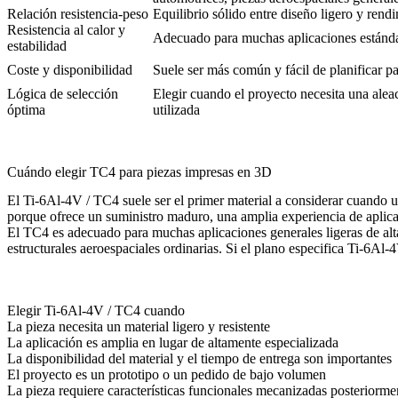
Relación resistencia-peso
Equilibrio sólido entre diseño ligero y ren
Resistencia al calor y
Adecuado para muchas aplicaciones estándar
estabilidad
Coste y disponibilidad
Suele ser más común y fácil de planificar p
Lógica de selección
Elegir cuando el proyecto necesita una alea
óptima
utilizada
Cuándo elegir TC4 para piezas impresas en 3D
El Ti-6Al-4V / TC4 suele ser el primer material a considerar cuando un p
porque ofrece un suministro maduro, una amplia experiencia de aplicac
El TC4 es adecuado para muchas aplicaciones generales ligeras de alta 
estructurales aeroespaciales ordinarias. Si el plano especifica Ti-6Al
Elegir Ti-6Al-4V / TC4 cuando
La pieza necesita un material ligero y resistente
La aplicación es amplia en lugar de altamente especializada
La disponibilidad del material y el tiempo de entrega son importantes
El proyecto es un prototipo o un pedido de bajo volumen
La pieza requiere características funcionales mecanizadas posteriorme