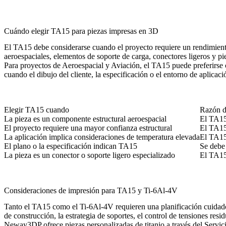
Cuándo elegir TA15 para piezas impresas en 3D
El TA15 debe considerarse cuando el proyecto requiere un rendimiento
aeroespaciales, elementos de soporte de carga, conectores ligeros y pi
Para proyectos de
Aeroespacial y Aviación
, el TA15 puede preferirse 
cuando el dibujo del cliente, la especificación o el entorno de aplica
Elegir TA15 cuando
Razón d
La pieza es un componente estructural aeroespacial
El TA15 
El proyecto requiere una mayor confianza estructural
El TA15 
La aplicación implica consideraciones de temperatura elevada
El TA15 
El plano o la especificación indican TA15
Se debe 
La pieza es un conector o soporte ligero especializado
El TA15
Consideraciones de impresión para TA15 y Ti-6Al-4V
Tanto el TA15 como el Ti-6Al-4V requieren una planificación cuidadosa 
de construcción, la estrategia de soportes, el control de tensiones resi
Neway3DP ofrece piezas personalizadas de titanio a través del
Servic