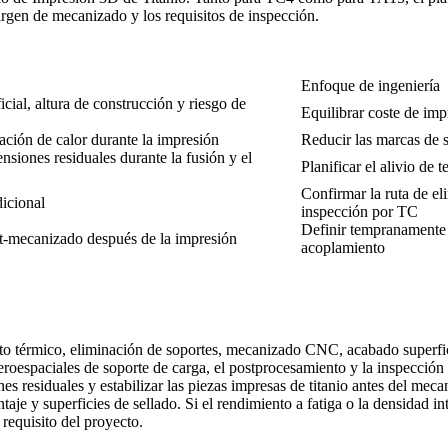
margen de mecanizado y los requisitos de inspección.
Enfoque de ingeniería
cial, altura de construcción y riesgo de
Equilibrar coste de im
pación de calor durante la impresión
Reducir las marcas de s
ensiones residuales durante la fusión y el
Planificar el alivio de 
Confirmar la ruta de el
dicional
inspección por TC
Definir tempranamente s
post-mecanizado después de la impresión
acoplamiento
o térmico, eliminación de soportes, mecanizado CNC, acabado superfici
 aeroespaciales de soporte de carga, el postprocesamiento y la inspecció
ones residuales y estabilizar las piezas impresas de titanio antes del m
ntaje y superficies de sellado. Si el rendimiento a fatiga o la densidad 
requisito del proyecto.