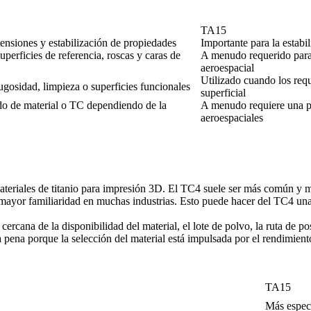
TA15
ensiones y estabilización de propiedades
Importante para la estabi
uperficies de referencia, roscas y caras de
A menudo requerido para 
aeroespacial
Utilizado cuando los requ
rugosidad, limpieza o superficies funcionales
superficial
o de material o TC dependiendo de la
A menudo requiere una pl
aeroespaciales
 materiales de titanio para impresión 3D. El TC4 suele ser más común y 
ayor familiaridad en muchas industrias. Esto puede hacer del TC4 una 
rcana de la disponibilidad del material, el lote de polvo, la ruta de p
la pena porque la selección del material está impulsada por el rendimient
TA15
Más especi