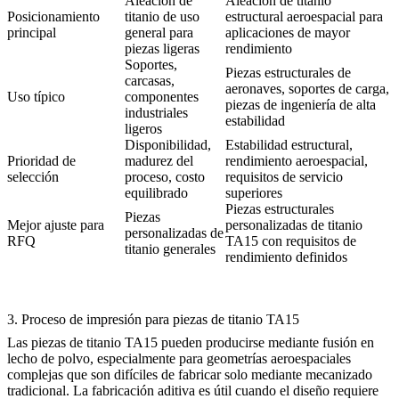
Aleación de
Aleación de titanio
Posicionamiento
titanio de uso
estructural aeroespacial para
principal
general para
aplicaciones de mayor
piezas ligeras
rendimiento
Soportes,
Piezas estructurales de
carcasas,
aeronaves, soportes de carga,
Uso típico
componentes
piezas de ingeniería de alta
industriales
estabilidad
ligeros
Disponibilidad,
Estabilidad estructural,
Prioridad de
madurez del
rendimiento aeroespacial,
selección
proceso, costo
requisitos de servicio
equilibrado
superiores
Piezas estructurales
Piezas
Mejor ajuste para
personalizadas de titanio
personalizadas de
RFQ
TA15 con requisitos de
titanio generales
rendimiento definidos
3. Proceso de impresión para piezas de titanio TA15
Las piezas de titanio TA15 pueden producirse mediante
fusión en
lecho de polvo
, especialmente para geometrías aeroespaciales
complejas que son difíciles de fabricar solo mediante mecanizado
tradicional. La fabricación aditiva es útil cuando el diseño requiere