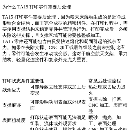
为什么 TA15 打印零件需要后处理
TA15 打印零件需要后处理，因为粉末床熔融生成的是近净成
形钛合金结构，而非完全成型的精密组件。在打印过程中，需
要使用支撑结构来稳定零件并管理热行为。打印完成后，必须
去除这些支撑，且支撑区域可能需要修整或加工。
TA15 零件还可能包含由反复快速熔化和凝固引起的残余应
力。如果在去除支撑、CNC 加工或最终组装之前未控制此应
力，零件可能会发生移动或变形。这对于航空航天支架、承力
结构、轻量化连接件和复杂外壳尤为重要。
打印状态条件
重要性
常见后处理流程
可能导致去除支撑或加工后
热处理或去应力退
残余应力
变形
火
支撑去除、打磨、
可能影响功能表面或外观表
支撑痕迹
CNC 加工、表面精
面
整
打印状态表面可能无法满足
喷砂、抛光、加
表面粗糙度
组装、流体或外观要求
工、表面处理
打印状态的孔、螺纹和基准
CNC 加工和三坐标