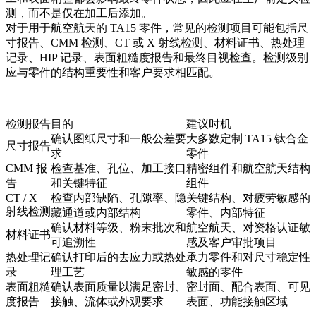
测，而不是仅在加工后添加。
对于用于
航空航天
的 TA15 零件，常见的检测项目可能包括尺
寸报告、CMM 检测、CT 或 X 射线检测、材料证书、热处理
记录、HIP 记录、表面粗糙度报告和最终目视检查。检测级别
应与零件的结构重要性和客户要求相匹配。
检测报告
目的
建议时机
确认图纸尺寸和一般公差要
大多数定制 TA15 钛合金
尺寸报告
求
零件
CMM 报
检查基准、孔位、加工接口
精密组件和航空航天结构
告
和关键特征
组件
CT / X
检查内部缺陷、孔隙率、隐
关键结构、对疲劳敏感的
射线检测
藏通道或内部结构
零件、内部特征
确认材料等级、粉末批次和
航空航天、对资格认证敏
材料证书
可追溯性
感及客户审批项目
热处理记
确认打印后的去应力或热处
承力零件和对尺寸稳定性
录
理工艺
敏感的零件
表面粗糙
确认表面质量以满足密封、
密封面、配合表面、可见
度报告
接触、流体或外观要求
表面、功能接触区域