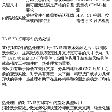
关键尺寸
面可能无法满足严格的公差
测量机 (CMM) 检
要求
测
关键零件可能需要确认孔隙
HIP、CT 检测、按
内部缺陷风险
率或内部特征
需进行 X 射线检测
TA15 3D 打印零件的热处理
3D 打印零件的热处理
常用于 TA15 粉末床熔融之后，以消除
残余应力、提高微观组织稳定性并支持更可靠的尺寸行为。对
于 TA15 钛合金 3D 打印零件，当组件将用作航空航天结构件
或高强度工程部件时，热处理尤为重要。
去应力有助于降低在去除支撑、分离构建板和 CNC 后加工之
前的变形风险。对于具有薄壁、大平面、精密接口或承力几何
形状的零件，热处理有助于在最终精整和检测之前稳定打印结
构。
热处理目的
对 TA15 打印零件的益处
典型应用
消除残余应
减少激光熔化和快速冷却
航空航天支架、轻量化连