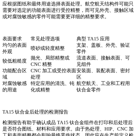
应根据图纸和最终用途选择表面处理。航空航天结构件可能只
需要对选定的功能表面进行受控精整，而可见外壳、接触区域
或对腐蚀敏感的零件可能需要更详细的精整要求。
表面要求
常见处理选项
典型 TA15 应用
均匀的表面
支架、盖板、外壳、验证
喷砂或轻度精整
外观
零件
抛光、局部精整或
流道表面、接触表面、可
较低粗糙度
CNC 精整
见组件
功能配合区
CNC 加工或受控表面
安装面、装配表面、密封
域
处理
区
对腐蚀敏感
特定应用的清洗、钝
航空航天、工业和工程用
的用途
化或精整
钛合金零件
TA15 钛合金后处理的检测报告
检测报告有助于确认成品 TA15 钛合金组件在打印和后处理后
是否符合图纸、材料和应用要求。由于热处理、HIP、CNC 加
工和表面精整都会影响最终零件状态，因此应在生产前定义检