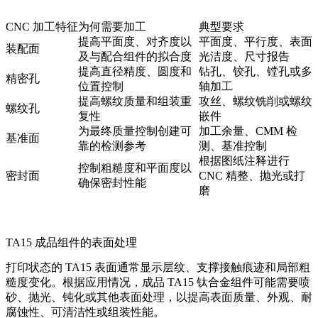
CNC 加工特征
为何需要加工
典型要求
提高平面度、对齐度以
平面度、平行度、表面
装配面
及与配合组件的拟合度
光洁度、尺寸报告
提高直径精度、圆度和
钻孔、铰孔、镗孔或多
精密孔
位置控制
轴加工
提高螺纹质量和组装重
攻丝、螺纹铣削或螺纹
螺纹孔
复性
嵌件
为最终质量控制创建可
加工余量、CMM 检
基准面
靠的检测参考
测、基准控制
根据图纸注释进行
控制粗糙度和平面度以
密封面
CNC 精整、抛光或打
确保密封性能
磨
TA15 成品组件的表面处理
打印状态的 TA15 表面通常显示层纹、支撑接触痕迹和局部粗
糙度变化。根据应用情况，成品 TA15 钛合金组件可能需要喷
砂、抛光、钝化或其他
表面处理
，以提高表面质量、外观、耐
腐蚀性、可清洁性或组装性能。