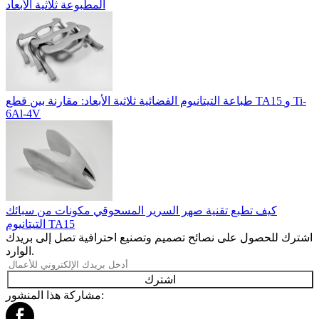
المطبوعة ثلاثية الأبعاد
طباعة التيتانيوم الفضائية ثلاثية الأبعاد: مقارنة بين قطع TA15 و Ti-
6Al-4V
كيف تطبع تقنية صهر السرير المسحوقي مكونات من سبائك
التيتانيوم TA15
اشترك للحصول على نصائح تصميم وتصنيع احترافية تصل إلى بريدك
الوارد.
اشترك
مشاركة هذا المنشور: