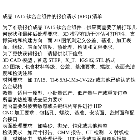
成品 TA15 钛合金组件的报价请求 (RFQ) 清单
为了准确报价成品 TA15 钛合金组件，供应商需要了解打印几
何形状和最终后处理要求。3D 模型有助于评估可打印性、支
撑策略和构建方向，而 2D 图纸则定义公差、基准、加工表
面、螺纹、表面光洁度、热处理、检测和文档要求。
为了更快获得报价，请提供以下信息：
3D CAD 模型，首选 STEP、X_T、IGS 或 STL 格式
2D 图纸，包含材料等级、公差、基准要求、螺纹、表面光洁
度和检测注释
材料要求，如 TA15、Ti-6.5Al-1Mo-1V-2Zr 或其他已确认的钛
合金规格
数量，适用于原型、小批量试产、低产量生产或重复订单
所需的热处理或去应力要求
是否需要对疲劳敏感或关键结构零件进行 HIP
CNC 加工要求，包括孔、螺纹、基准、安装面、密封面和配
合接口
表面处理要求，如喷砂、抛光、钝化或其他精整
检测要求，如尺寸报告、CMM 报告、CT 检测、X 射线检
测、材料证书、热处理记录、HIP 记录或表面粗糙度报告