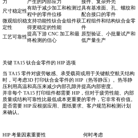
力
产生的内部应力
接件、复杂外壳
有助于减少加工和检测过
具有基准面、孔、螺纹和
尺寸稳定性
程中的零件位移
配合接口的零件
微观组织稳
支持功能性钛合金组件获
工程组件和结构钛合金零
定性
得更稳定的性能
件
提高下游 CNC 加工和最
原型验证、小批量试产和
工艺可靠性
终检测的信心
低产量生产
关键 TA15 钛合金零件的 HIP 选项
当 TA15 零件对疲劳敏感、承受载荷或用于关键航空航天结构
时，可考虑
3D 打印钛合金零件的 HIP（热等静压）
。热等静
压利用高温和高压来减少内部孔隙并提高内部密度。
并非每个 TA15 打印组件都需要 HIP，但对于疲劳性能、内部
质量或结构可靠性比最低成本更重要的零件，它非常有价值。
是否需要 HIP 应根据应用、图纸要求、客户规范和检测计划
来确认。
HIP 考量因素
重要性
何时考虑