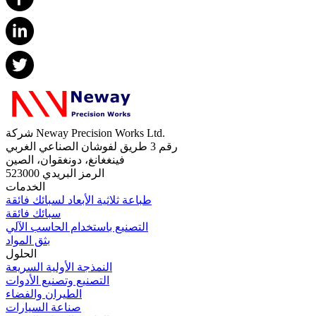
شركة Neway Precision Works Ltd.
رقم 3 طريق لفوشان الصناعي الغربي
فينغغانغ، دونغقوان، الصين
الرمز البريدي 523000
الخدمات
طباعة ثلاثية الأبعاد لسبائك فائقة
سبائك فائقة
التصنيع باستخدام الحاسب الآلي
بثق المواد
الحلول
النمذجة الأولية السريعة
التصنيع وتصنيع الأدوات
الطيران والفضاء
صناعة السيارات