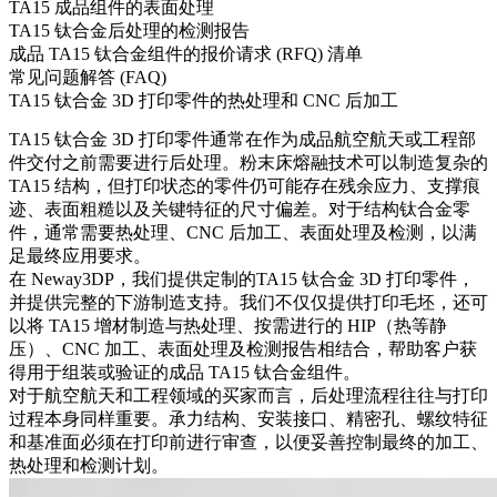
TA15 成品组件的表面处理
TA15 钛合金后处理的检测报告
成品 TA15 钛合金组件的报价请求 (RFQ) 清单
常见问题解答 (FAQ)
TA15 钛合金 3D 打印零件的热处理和 CNC 后加工
TA15 钛合金 3D 打印零件通常在作为成品航空航天或工程部
件交付之前需要进行后处理。粉末床熔融技术可以制造复杂的
TA15 结构，但打印状态的零件仍可能存在残余应力、支撑痕
迹、表面粗糙以及关键特征的尺寸偏差。对于结构钛合金零
件，通常需要热处理、CNC 后加工、表面处理及检测，以满
足最终应用要求。
在 Neway3DP，我们提供定制的
TA15 钛合金 3D 打印零件
，
并提供完整的下游制造支持。我们不仅仅提供打印毛坯，还可
以将 TA15 增材制造与热处理、按需进行的 HIP（热等静
压）、CNC 加工、表面处理及检测报告相结合，帮助客户获
得用于组装或验证的成品 TA15 钛合金组件。
对于航空航天和工程领域的买家而言，后处理流程往往与打印
过程本身同样重要。承力结构、安装接口、精密孔、螺纹特征
和基准面必须在打印前进行审查，以便妥善控制最终的加工、
热处理和检测计划。