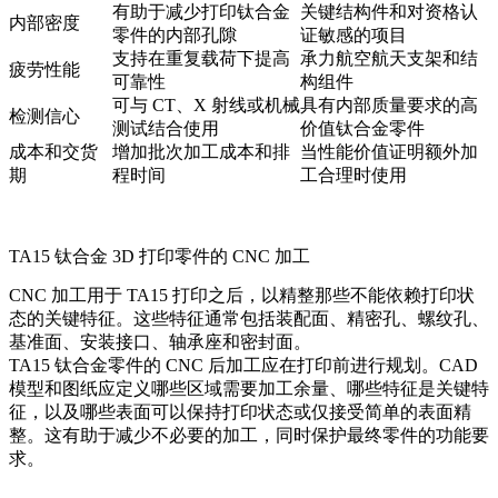
有助于减少打印钛合金
关键结构件和对资格认
内部密度
零件的内部孔隙
证敏感的项目
支持在重复载荷下提高
承力航空航天支架和结
疲劳性能
可靠性
构组件
可与 CT、X 射线或机械
具有内部质量要求的高
检测信心
测试结合使用
价值钛合金零件
成本和交货
增加批次加工成本和排
当性能价值证明额外加
期
程时间
工合理时使用
TA15 钛合金 3D 打印零件的 CNC 加工
CNC 加工
用于 TA15 打印之后，以精整那些不能依赖打印状
态的关键特征。这些特征通常包括装配面、精密孔、螺纹孔、
基准面、安装接口、轴承座和密封面。
TA15 钛合金零件的 CNC 后加工应在打印前进行规划。CAD
模型和图纸应定义哪些区域需要加工余量、哪些特征是关键特
征，以及哪些表面可以保持打印状态或仅接受简单的表面精
整。这有助于减少不必要的加工，同时保护最终零件的功能要
求。