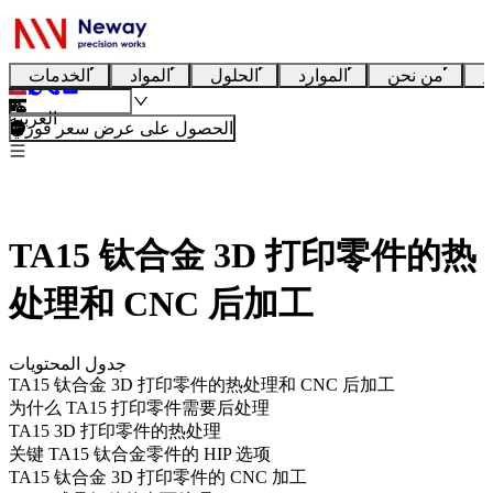
ا
من نحن
الموارد
الحلول
المواد
الخدمات
العربية
الحصول على عرض سعر فوري
TA15 钛合金 3D 打印零件的热
处理和 CNC 后加工
جدول المحتويات
TA15 钛合金 3D 打印零件的热处理和 CNC 后加工
为什么 TA15 打印零件需要后处理
TA15 3D 打印零件的热处理
关键 TA15 钛合金零件的 HIP 选项
TA15 钛合金 3D 打印零件的 CNC 加工