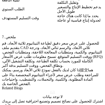
كمية الدفعة
وتقليل التكلفة
يدعم تخطيط الإنتاج والتسعير
الطلب السنوي
طويل الأجل
يحدد ما إذا كانت هناك حاجة
وقت التسليم المستهدف
لجدولة إنتاج قياسية أو عاجلة
7. ملخص
للحصول على عرض سعر دقيق لطباعة التيتانيوم ثلاثية الأبعاد، قم
بتقديم ملف CAD ثلاثي الأبعاد، والرسم ثنائي الأبعاد، ودرجة
التيتانيوم، والكمية، ومتطلبات المعالجة اللاحقة، ومتطلبات الفحص،
ووقت التسليم المتوقع. تسمح معلومات طلب عرض الأسعار (RFQ)
الكاملة للمورد بحساب تكلفة الطباعة، وتكلفة التشغيل الآلي،
ونطاق الفحص، ووقت التسليم بدقة أكبر.
إذا كان لديك بالفعل نموذج ثلاثي الأبعاد ورسم، يمكنك提交هما
للمراجعة وطلب عرض سعر لأجزاء التيتانيوم المخصصة بناءً على
المادة المطلوبة، والكمية، والتحملات، والتشطيب، واحتياجات
الفحص الخاصة بك.
Related Blogs
لا توجد بيانات
اشترك للحصول على نصائح تصميم وتصنيع احترافية تصل إلى بريدك