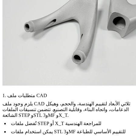
1. متطلبات ملف CAD
يلزم وجود ملف CAD ثلاثي الأبعاد لتقييم الهندسة، والحجم، وهيكل
الدعامات، واتجاه البناء، وقابلية التصنيع. تتضمن تنسيقات الملفات
الشائعة STEP وSTL و3MF وX_T.
تُفضل ملفات STEP أو X_T للمراجعة الهندسية
يمكن استخدام ملفات STL و3MF للتقييم الأساسي للطباعة