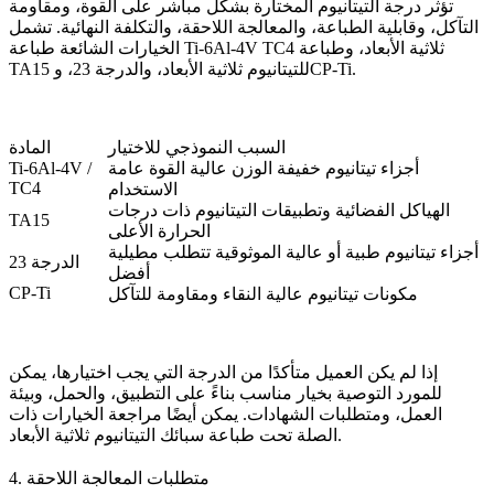
تؤثر درجة التيتانيوم المختارة بشكل مباشر على القوة، ومقاومة
التآكل، وقابلية الطباعة، والمعالجة اللاحقة، والتكلفة النهائية. تشمل
طباعة Ti-6Al-4V TC4 ثلاثية الأبعاد
، و
طباعة
الخيارات الشائعة
، والدرجة 23، وCP-Ti.
TA15 للتيتانيوم ثلاثية الأبعاد
السبب النموذجي للاختيار
المادة
أجزاء تيتانيوم خفيفة الوزن عالية القوة عامة
Ti-6Al-4V /
TC4
الاستخدام
الهياكل الفضائية وتطبيقات التيتانيوم ذات درجات
TA15
الحرارة الأعلى
أجزاء تيتانيوم طبية أو عالية الموثوقية تتطلب مطيلية
الدرجة 23
أفضل
CP-Ti
مكونات تيتانيوم عالية النقاء ومقاومة للتآكل
إذا لم يكن العميل متأكدًا من الدرجة التي يجب اختيارها، يمكن
للمورد التوصية بخيار مناسب بناءً على التطبيق، والحمل، وبيئة
العمل، ومتطلبات الشهادات. يمكن أيضًا مراجعة الخيارات ذات
.
الصلة تحت
طباعة سبائك التيتانيوم ثلاثية الأبعاد
4. متطلبات المعالجة اللاحقة