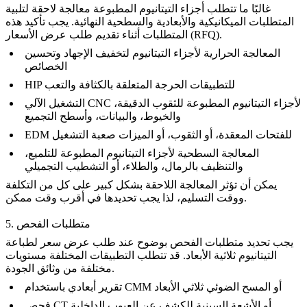
غالبًا ما تتطلب أجزاء التيتانيوم المطبوعة معالجة لاحقة لتلبية
المتطلبات الميكانيكية والأبعادية والسطحية النهائية. يجب تأكيد هذه
المتطلبات أثناء تقديم طلب عرض الأسعار (RFQ).
المعالجة الحرارية لأجزاء التيتانيوم
لتخفيف الإجهاد وتحسين
الخصائص
HIP للتطبيقات الحرجة المتعلقة بالكثافة والتعب
التشغيل الآلي CNC لأجزاء التيتانيوم المطبوعة
للثقوب الدقيقة،
والخيوط، والبيانات، وأسطح التجميع
EDM للفتحات المعقدة، أو الثقوب، أو الميزات صعبة التشغيل
المعالجة السطحية لأجزاء التيتانيوم المطبوعة
للتلميع،
والتنظيف بالرمال، والطلاء، أو التشطيب التجميلي
يمكن أن تؤثر المعالجة اللاحقة بشكل كبير على كل من التكلفة
ووقت التسليم، لذا يجب تحديدها في أقرب وقت ممكن.
5. متطلبات الفحص
يجب تحديد متطلبات الفحص بوضوح عند طلب عرض سعر لطباعة
التيتانيوم ثلاثية الأبعاد. قد تتطلب التطبيقات المختلفة مستويات
مختلفة من وثائق الجودة.
تقرير أبعادي باستخدام CMM أو المسح الضوئي ثلاثي الأبعاد
فحص CT أو الأشعة السينية للكشف عن العيوب الداخلية