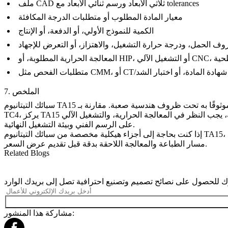
ملف CAD ثلاثي الأبعاد ورسم ثنائي الأبعاد مع tolerances
معيار المادة المطلوب أو متطلبات الدرجة المكافئة
الكمية للنموذج الأولي، أو الدفعة، أو الإنتاج
ف الحمل، ودرجة حرارة التشغيل، والاهتزاز، أو التعرض للإجهاد
لمعالجة السطحية
لأشعة السينية، أو شهادة المادة، أو اختبار الشد
7. الملخص
سبائك التيتانيوم TA15 مناسبة للأجزاء الهيكلية المطبوعة ثلاثية الأبعاد في صناعة الطيران والفضاء عندما يتطلب الجزء قوة خفيفة الوزن، واستقرارًا هيكليًا، وأداءً موثوقًا به تحت ظروف هندسية صعبة. مقارنة بـ
TC4، يركز TA15 أكثر على التطبيقات الهيكلية في صناعة الطيران والفضاء والتطبيقات عالية الأداء. بالنسبة للأجزاء النهائية، يجب النظر في المعالجة الحرارية، والتشغيل الآلي CNC، والفحص، وأحيانًا HIP بناءً
على الرسم الفني وبيئة التشغيل النهائية.
إذا كنت بحاجة إلى أجزاء هيكلية مخصصة من سبائك التيتانيوم TA15، فقم بتقديم النموذج ثلاثي الأبعاد، والرسم ثنائي الأبعاد، ومواصفات المادة، والكمية، وظروف التشغيل، ومتطلبات الفحص حتى يمكن تقييم
مسار الطباعة والمعالجة اللاحقة بدقة قبل تقديم عرض السعر.
Related Blogs
مشاركة هذا المنشور: