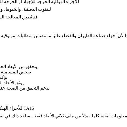
قد يتم النظر في المعالجة متساوية الضغط الساخن (HIP) للأجزاء الهيكلية الحرجة للإجهاد أو ا
للثقوب الدقيقة، والخيوط، و
قد تُطبق المعالجة ال
 لأن أجزاء صناعة الطيران والفضاء غالبًا ما تتضمن متطلبات موثوقية صارمة، يجب التخطيط لمر
يتحقق من الأبعاد ال
يفحص المسامية ال
يؤكد 
يوثق الأبعاد ا
يدعم التحقق من الصحة عند ت
6. نصائح لطلب عرض سعر (RFQ) للأجزاء الهيكلية المخصصة من سبائك التيتانيوم TA15