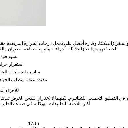
، خاصة حيث يكون تقليل الوزن والموثوقية الهيكلية أمرين مهمين.
الخصائص منها خيارًا جذابًا لـ
أجزاء التيتانيوم لصناعة الطيران وال
نسبة قوة 
استقرار حرار
مناسبة للدعامات الحامل
مفيدة عندما يتطلب الجزء تر
2. TA15 مقابل 
اد
في التصنيع التجميعي للتيتانيوم، لكنهما لا يُختاران لنفس الغرض تمامًا. عادةً ما يكون TC4 هو الخيار الأكثر شيوعًا وذ
يكون TA15 أكثر ملاءمة للتطبيقات الهيكلية في صناعة الطيران والفضاء ذات القيمة الأعلى وتطبيقات الأحمال الحرارية.
TA15