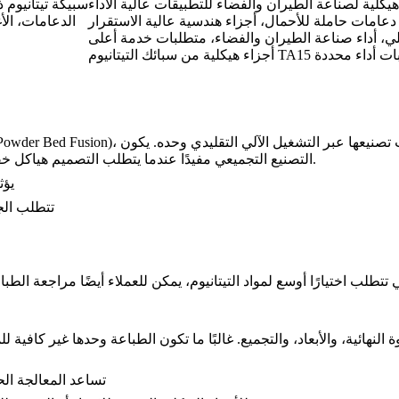
هيكلية لصناعة الطيران والفضاء للتطبيقات عالية الأداء
سبيكة تيتانيوم 
 دعامات حاملة للأحمال، أجزاء هندسية عالية الاستقرار
الدعامات، الأ
كلي، أداء صناعة الطيران والفضاء، متطلبات خدمة أعلى
لمخصصة مع متطلبات أداء محددة
، خاصة للهندسات المعقدة في صناعة الطيران والفضاء التي يصعب تصنيعها عبر التشغيل الآلي التقليدي وحده. يكون
انصهار سرير المسحوق (wder Bed Fusion
التصنيع التجميعي مفيدًا عندما يتطلب التصميم هياكل خفيفة الوزن، أو ميزات داخلية، أو دمجًا للأجزاء، أو تكرارًا هندسيًا سريعًا.
يؤث
تتطلب الجد
 تتطلب اختيارًا أوسع لمواد التيتانيوم، يمكن للعملاء أيضًا مراجعة
الطباع
تساعد
المعالجة الح