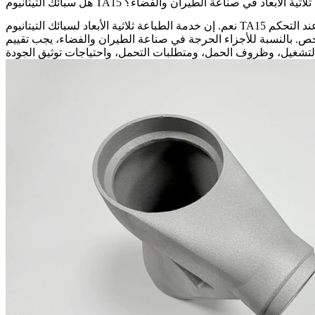
كلية المطبوعة ثلاثية الأبعاد في صناعة الطيران والفضاء؟
مناسبة للأجزاء الهيكلية في صناعة الطيران والفضاء، والمكونات الحاملة للأحمال خفيفة الوزن، والنماذج الأولية الهندسية عالية الأداء، عند التحكم
خدمة الطباعة ثلاثية الأبعاد لسبائك التيتانيوم TA15
نعم. إن
في صناعة الطيران والفضاء، يجب تقييم TA15 جنبًا إلى جنب مع الرسم الفني، ودرجة حرارة