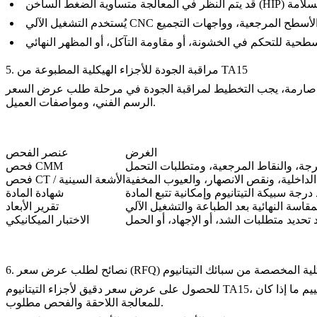
لحرجة للسلامة
الأسطح المرجعية، وواجهات التجميع
التشغيل الآلي CNC
يُستخدم
سطحية للتحكم في الخشونة، أو مقاومة التآكل، أو المظهر النهائي
5. مراقبة الجودة للأجزاء الهيكلية المطبوعة من TA15
اقبة الجودة في مرحلة طلب عرض السعر (RFQ). يعتمد نطاق الفحص على مخاطر التطبيق، ومتطلبات
الرسم الفني، ومواصفات العميل.
الغرض
عنصر الفحص
حرجة، والنقاط المرجعية، ومتطلبات التحمل
فحص CMM
داخلية، ونقص الانصهار، والعيوب المخفية
فحص CT / الأشعة السينية
درجة سبيكة التيتانيوم وإمكانية تتبع المادة
شهادة المادة
لمقاسة النهائية بعد الطباعة والتشغيل الآلي
تقرير الأبعاد
حديد متطلبات الشد، أو الإجهاد، أو الحمل
الاختبار الميكانيكي
للحصول على عرض سعر دقيق لأجزاء التيتانيوم TA15، يجب على العملاء تقديم معلومات تقنية كاملة بدلاً من ملف ثلاثي الأبعاد فقط. يساعد ذلك في تقييم ما إذا كان TA15 هو المادة الصحيحة وأي مسار
للمعالجة اللاحقة والفحص مطلوب.