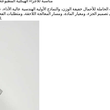
هل سبائك التيتانيوم TA15 مناسبة للأجزاء الهي
لجزء، ومعيار المادة، ومسار المعالجة اللاحقة، ومتطلبات الفحص. بالنسبة للأجزاء الحرجة 
التشغيل، وظروف الحمل، ومتطلبات التحمل، واحتياجات توثيق الجودة.