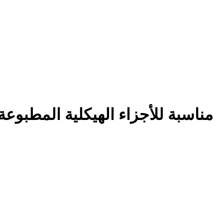
هل سبائك التيتانيوم TA15 مناسبة للأجزاء الهي