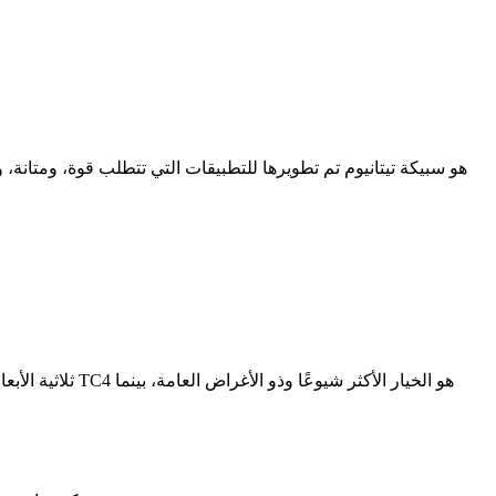
طباعة Ti-6Al-4V TC4 ثلاثية الأبع