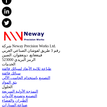
شركة Neway Precision Works Ltd.
رقم 3 طريق لفوشان الصناعي الغربي
فينغغانغ، دونغقوان، الصين
الرمز البريدي 523000
الخدمات
طباعة ثلاثية الأبعاد لسبائك فائقة
سبائك فائقة
التصنيع باستخدام الحاسب الآلي
بثق المواد
الحلول
النمذجة الأولية السريعة
التصنيع وتصنيع الأدوات
الطيران والفضاء
صناعة السيارات