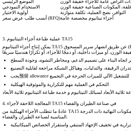
ذات أغراض عامة للأجزاء خفيفة الوزن
الموضع الرئيسي
غلفة، المكونات الصناعية خفيفة الوزن
الاستخدام النموذجي
التوافر، نضج العملية، تكلفة متوازنة
أولوية الاختيار
أجزاء تيتانيوم مخصصة عامة
أنسب طلب عرض سعر (RFQ)
3. عملية طباعة أجزاء التيتانيوم TA15
Po)
يمكن إنتاج أجزاء التيتانيوم TA15 عن طريق
ر اتجاه البناء على تصميم الدعم، ومخاطر التشوه، وجودة السطح
ران الرقيقة، والتدليات، وهياكل الشبكة مراجعة لقابلية التصنيع
يجب预留 allowance للتشغيل الآلي للميزات الحرجة في التجميع
التحكم في العملية مهم للتكرارية والموثوقية الهيكلية
ة ثلاثية الأبعاد لسبائك التيتانيوم
و
خدمة طباعة التيتانيوم ثلاثية الأبعاد
4. المعالجة اللاحقة لأجزاء TA15 في صناعة الطيران والفضاء
عادةً ما تتطلب الأجزاء الهيكلية من TA15 في صناعة الطيران والفضاء معالجة لاحقة لتلبية متطلبات القوة النهائية، والأبعاد، والتجميع. غالبًا ما تكون الطباعة وحدها غير كافية للمكونات النهائية ذات الدرجة
المناسبة لصناعة الطيران والفضاء.
رارية
في تخفيف الإجهاد المتبقي واستقرار الخصائص الميكانيكية