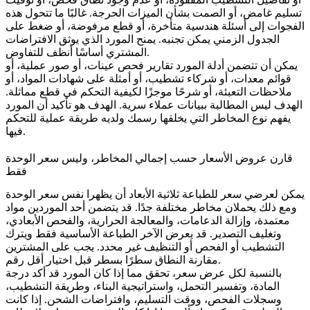
تسليم غامض، أو الصمت بشأن الميزات الحرجة. غالبًا ما تتحول هذه
الفجوات إلى أسئلة هندسية متأخرة، أو قطع مرفوضة، أو ضغط على
الجدول الزمني يمكن تجنبه. يمنح المورد الذي يوثق الافتراضات
المشتري أساسًا أنظف للتفاوض.
يمكن أن تتضمن أدلة المورد تقارير فحص عينات، أو صور عملية، أو
قوائم معدات، أو شركاء تشطيب، أو أمثلة على شهادات المواد، أو
ملاحظات التعبئة، أو شرحًا موجزًا لكيفية التحكم في قطع مماثلة.
الهدف ليس المطالبة ببيانات عملاء سرية. الهدف هو تأكيد أن المورد
يفهم نوع المخاطر التي يخلقها رسمك ولديه طريقة عملية للتحكم
فيها.
قارن عروض الأسعار حسب إجمالي المخاطر، وليس سعر الوحدة
فقط
يمكن لعرضي سعر للطباعة ثلاثية الأبعاد أن يظهرا نفس سعر الوحدة
ومع ذلك يحملان مخاطر مختلفة جدًا. قد يتضمن أحد الموردين مواد
معتمدة، وإزالة الدعامات، والمعالجة الحرارية، والفحص الأبعادي،
وتغليف التصدير. قد يعرض الآخر الطباعة الأساسية فقط ويترك
التشطيب أو الفحص أو التنظيف غير محدد. يجب على المشترين
مقارنة النطاق سطرًا بسطر قبل اختيار أقل رقم.
بالنسبة لكل عرض سعر، تحقق مما إذا كان المورد قد أكد درجة
المادة، وتفسير التحمل، واستراتيجية البناء، وطريقة التشطيب،
وسجلات الفحص، ووقت التسليم، وافتراضات الشحن. إذا كانت