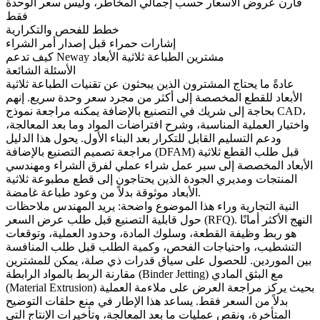
قارن عروض الأسعار حسب إجمالي المخاطر، وليس سعر الوحدة
فقط
خطط للفحص والتكرارية
إشارات حمراء قبل إصدار أمر الشراء
كيف تدعم Neway مشترين الطباعة ثلاثية الأبعاد
الأسئلة الشائعة
عادةً ما يحتاج المشترون الذين يبحثون عن
تقنيات الطباعة ثلاثية
الأبعاد للقطع المخصصة
إلى أكثر من مجرد سعر وحدة سريع. إنهم
بحاجة إلى شريك في التصنيع بالإضافة يمكنه مراجعة نموذج CAD،
واختيار العملية المناسبة، وشرح افتراضات المواد وما بعد المعالجة،
ودعم التسليم القابل للتكرار بعد البناء الأول. يحول هذا الدليل
مراجعة تصميم التصنيع بالإضافة (DFAM) قبل طلب القطع ثلاثية
الأبعاد المخصصة إلى سير عمل شراء عملي لفرق الشراء ومهندسي
المنتجات ومديري الجودة الذين يحتاجون إلى قطع مطبوعة ثلاثية
الأبعاد موثوقة بدلاً من وعود طباعة غامضة.
النية التجارية وراء هذا الموضوع واضحة: يريد المهندس ملاحظات
حول قابلية التصنيع قبل طلب عرض السعر (RFQ). النهج الأكثر أمانًا
هو ربط وظيفة القطعة، وسلوك المادة، وحدود العملية، وتوقعات
التشطيب، واحتياجات الفحص، وكمية الطلب قبل طلب المنافسة
بين الموردين. للحصول على سياق قدرات ذي صلة، يمكن للمشترين
مع
البثق المادي
الربط بالمواد الرابطة (Binder Jetting)
مقارنة
بحيث يركز مراجعة العرض على ملاءمة العملية
(Material Extrusion)
بدلاً من السعر فقط. يساعد هذا الإطار في منع حلقات التوضيح
المتأخرة، ونقص عمليات ما بعد المعالجة، وتأخيرات الإنتاج التي