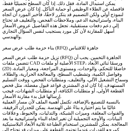
يمكن استبدال المادة، فقل ذلك. إذا كان السطح تجميليًا فقط،
فافصله عن الطلاء الوظيفي أو حماية التآكل. إذا كان عرض السعر
لنموذج أولي ولكن التصميم قد يتكرر لاحقًا، فأخبر المورد أن اتجاه
البناء، واستراتيجية الدعم، وملاحظات الفحص، والتغليف قد تحتاج
إلى دعم دفعات مستقبلية. تجعل هذه التفاصيل عروض الأسعار
أسهل للمقارنة لأن كل مورد يستجيب لنفس السؤال التجاري
والهندسي.
بناء حزمة طلب عرض سعر (RFQ) جاهزة للاقتباس
تزيل حزمة طلب عرض السعر (RFQ) الجاهزة التخمين. يجب أن
تتضمن ملفات CAD الأصلية أو ملفات STEP، ورسمًا ثنائي الأبعاد
(2D) خاضعًا للتحكم، والوحدات، ومستوى المراجعة، ومعيار المادة،
وفواصل الكمية، وتشطيب السطح، والمعالجة الحرارية، والطلاء،
وسماح التشغيل الآلي، والتغليف، ومتطلبات الفحص، ووقت التسليم
المستهدف. إذا كان لدى المشتري قواعد قبول مفضلة، مثل فحص
القطعة الأولى، أو متطلبات الكثافة، أو متطلبات الشهادات، فيجب
إرسالها قبل بدء مقارنة الأسعار.
بالنسبة للتصنيع بالإضافة، تكتمل أهمية الملف لأن مسار العملية
غالبًا ما يتم اختياره بناءً على الهندسة. يمكن للجدران الرقيقة،
والقنوات المغلقة، وميزات الشبكة، والتدليات، والخيوط، وعلاقات
البيانات، والأوجه التجميلية أن تغير اتجاه البناء واستراتيجية ما بعد
المعالجة. يمكن للمشترين استخدام
الطباعة ثلاثية الأبعاد البلاستيكية
كمرجع للقدرات عندما تحتوي القطعة على ميزات قد تحتاج إلى