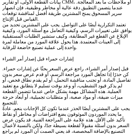
بيانات القطعة الأولى، أو تقارير CMM، أو ملاحظات ما بعد المعالجة.
عندما يتضمن التطبيق دقة عالية أو مخاطر وظيفية، فإن
انصهار
سرير المسحوق
يمنح المشترين طريقة أفضل لمناقشة توقعات
القياس قبل الإنتاج.
تعتمد التكرارية أيضًا على التواصل. يجب على المشترين تحديد من
يوافق على تغييرات الرسم، وكيفية التعامل مع أسئلة المورد، وكيفية
الإبلاغ عن القطع غير المطابقة، وكيف ستشير الطلبات المستقبلية
إلى العينات المعتمدة. هذا يحول علاقة المورد من معاملة لمرة
واحدة إلى عملية تصنيع خاضعة للرقابة.
إشارات حمراء قبل إصدار أمر الشراء
قبل إصدار أمر الشراء، راجع عرض السعر بحثًا عن إشارات حمراء.
كن حذرًا إذا تجاهل المورد مراجعة الرسم، أو قدم عرض سعر بدون
تفاصيل المادة، أو تجنب مناقشة التحمل، أو لم يقدم نطاق فحص، أو
لم يذكر قيود التشطيب، أو وعد بوقت تسليم لا يتطابق مع تعقيد
العملية. هذه المشاكل مهمة بشكل خاص عندما تتضمن القطعة
ميزات ضيقة، أو مواد صعبة، أو متطلبات تجميلية، أو أبعاد حرجة
للتجميع.
يجب على المشترين أيضًا الحذر عندما تكون كل الإجابات بنعم. عادةً
ما يحدد الموردون الموثوقون بضع افتراضات أو مخاطر أو نقاط
تأكيد على الأقل. هذه علامة على المراجعة الفنية. قد يكون عرض
السعر بدون أسئلة مقبولاً لقطعة بسيطة جدًا، ولكن بالنسبة لأعمال
التصنيع بالإضافة المخصصة، قد يعني الصمت أن المورد لم يراجع