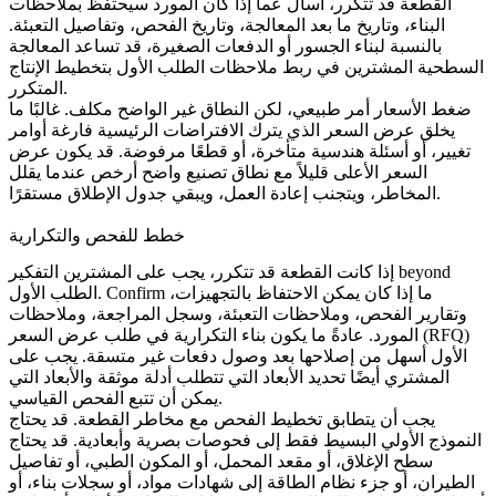
القطعة قد تتكرر، اسأل عما إذا كان المورد سيحتفظ بملاحظات
البناء، وتاريخ ما بعد المعالجة، وتاريخ الفحص، وتفاصيل التعبئة.
بالنسبة لبناء الجسور أو الدفعات الصغيرة، قد تساعد
المعالجة
السطحية
المشترين في ربط ملاحظات الطلب الأول بتخطيط الإنتاج
المتكرر.
ضغط الأسعار أمر طبيعي، لكن النطاق غير الواضح مكلف. غالبًا ما
يخلق عرض السعر الذي يترك الافتراضات الرئيسية فارغة أوامر
تغيير، أو أسئلة هندسية متأخرة، أو قطعًا مرفوضة. قد يكون عرض
السعر الأعلى قليلاً مع نطاق تصنيع واضح أرخص عندما يقلل
المخاطر، ويتجنب إعادة العمل، ويبقي جدول الإطلاق مستقرًا.
خطط للفحص والتكرارية
إذا كانت القطعة قد تتكرر، يجب على المشترين التفكير beyond
الطلب الأول. Confirm ما إذا كان يمكن الاحتفاظ بالتجهيزات،
وتقارير الفحص، وملاحظات التعبئة، وسجل المراجعة، وملاحظات
المورد. عادةً ما يكون بناء التكرارية في طلب عرض السعر (RFQ)
الأول أسهل من إصلاحها بعد وصول دفعات غير متسقة. يجب على
المشتري أيضًا تحديد الأبعاد التي تتطلب أدلة موثقة والأبعاد التي
يمكن أن تتبع الفحص القياسي.
يجب أن يتطابق تخطيط الفحص مع مخاطر القطعة. قد يحتاج
النموذج الأولي البسيط فقط إلى فحوصات بصرية وأبعادية. قد يحتاج
سطح الإغلاق، أو مقعد المحمل، أو المكون الطبي، أو تفاصيل
الطيران، أو جزء نظام الطاقة إلى شهادات مواد، أو سجلات بناء، أو