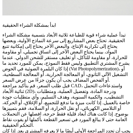
ابدأ بمشكلة الشراء الحقيقية
تبدأ عملية شراء قوية للطباعة ثلاثية الأبعاد بتسمية مشكلة الشراء
الحقيقية. تحتاج بعض المشاريع إلى سرعة النماذج الأولية، وبعضها
يحتاج إلى تكرارية الإنتاج، والبعض الآخر يحتاج إلى إمكانية تتبع
المواد، بينما يحتاج البعض الآخر إلى اتساق تجميلي، أو مقاومة
للحرارة، أو مقاومة للتآكل، أو تغليف مستقر للشحن الدولي. عندما
يشرح المشتري التطبيق وليس فقط النموذج، يمكن للمورد تحديد ما
، أو
البلمرة الضوئية في الحوض (Vat Photopolymerization)
إذا كان
التشغيل الآلي الثانوي، أو المعالجة الحرارية، أو المعالجة السطحية،
أو الفحص المضاف يجب أن يكون جزءًا من عرض السعر.
قبل طلب السعر، قم بتأكيد مراجعة CAD، واستدعاءات التحمل
ثنائية الأبعاد (2D)، ودرجة المادة، وتفضيل العملية، ومتطلبات
التشطيب، والكمية السنوية، وهدف التسليم، وأي متطلبات جودة
خاصة بالعميل. إذا كانت ميزة ما تدفع للتجميع، أو الإغلاق، أو الحركة،
أو التلامس الكهربائي، أو نقل الحرارة، أو السلامة، فقم بتمييزها
بوضوح. إذا كانت هناك أبعاد قليلة فقط حرجة، افصلها عن التحملات
العامة حتى لا يبالغ المورد في تسعير القطعة بأكملها أو يفوت نقاط
التحكم الحقيقية.
يجب أن تحدد المراجعة الأولى أيضًا ما لا يعرفه المشتري بعد. إذا كان