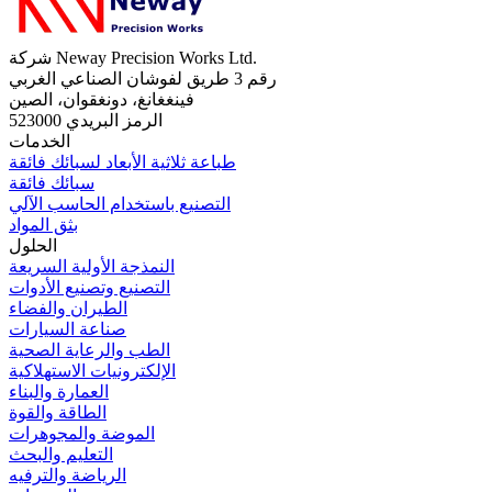
شركة Neway Precision Works Ltd.
رقم 3 طريق لفوشان الصناعي الغربي
فينغغانغ، دونغقوان، الصين
الرمز البريدي 523000
الخدمات
طباعة ثلاثية الأبعاد لسبائك فائقة
سبائك فائقة
التصنيع باستخدام الحاسب الآلي
بثق المواد
الحلول
النمذجة الأولية السريعة
التصنيع وتصنيع الأدوات
الطيران والفضاء
صناعة السيارات
الطب والرعاية الصحية
الإلكترونيات الاستهلاكية
العمارة والبناء
الطاقة والقوة
الموضة والمجوهرات
التعليم والبحث
الرياضة والترفيه