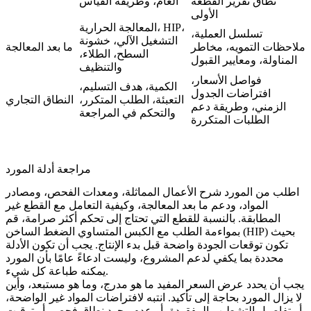
نطاق تقرير القطعة
العام، وطريقة القياس
الأولى
المعالجة الحرارية، HIP،
تسلسل العملية،
التشغيل الآلي، خشونة
ملاحظات التمويه، مخاطر
ما بعد المعالجة
السطح، الطلاء،
المناولة، ومعايير القبول
والتنظيف
فواصل الأسعار،
الكمية، هدف التسليم،
افتراضات الجدول
التعبئة، الطلب المتكرر،
النطاق التجاري
الزمني، وطريقة دعم
والتحكم في المراجعة
الطلبات المتكررة
مراجعة أدلة المورد
اطلب من المورد شرح الأعمال المماثلة، ومعدات الفحص، ومصادر
المواد، ودعم ما بعد المعالجة، وكيفية التعامل مع القطع غير
المطابقة. بالنسبة للقطع التي تحتاج إلى تحكم أكثر صرامة، قم
بحيث
الكبس المتساوي الضغط الساخن (HIP)
بمواءمة الطلب مع
تكون توقعات الجودة واضحة قبل بدء الإنتاج. يجب أن تكون الأدلة
محددة بما يكفي لدعم المشروع، وليست ادعاءً عامًا بأن المورد
يمكنه طباعة كل شيء.
يجب أن يحدد عرض السعر المفيد ما هو مدرج، وما هو مستبعد، وأين
لا يزال المورد بحاجة إلى تأكيد. انتبه لافتراضات المواد غير الواضحة،
أو تفاصيل التشطيب المفقودة، أو عدم وجود نطاق فحص، أو توقيت