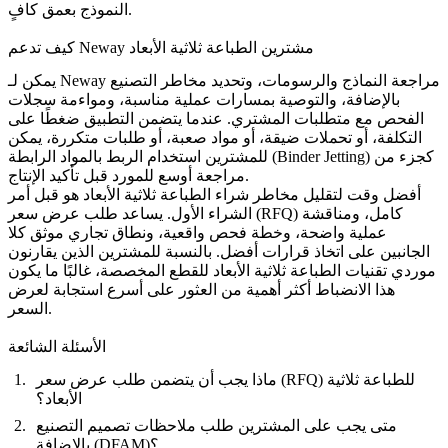
النموذج بعمق كافٍ.
كيف تدعم Neway مشترين الطباعة ثلاثية الأبعاد
يمكن لـ Neway مراجعة النماذج والرسومات، وتحديد مخاطر التصنيع
بالإضافة، والتوصية بمسارات عملية مناسبة، ومواءمة سجلات
الفحص مع متطلبات المشتري. عندما يتضمن التطبيق ضغطًا على
التكلفة، أو تحملات ضيقة، أو مواد صعبة، أو طلبات متكررة، يمكن
كجزء من
الربط بالمواد الرابطة (Binder Jetting)
للمشترين استخدام
مراجعة أوسع للمورد قبل تأكيد الإنتاج.
أفضل وقت لتقليل مخاطر شراء الطباعة ثلاثية الأبعاد هو قبل أمر
الشراء الأول. يساعد طلب عرض سعر (RFQ) كامل، ومناقشة
عملية واضحة، وخطة فحص واقعية، ونطاق تجاري موثق كلا
الجانبين على اتخاذ قرارات أفضل. بالنسبة للمشترين الذين يقارنون
موردي تقنيات الطباعة ثلاثية الأبعاد للقطع المخصصة، غالبًا ما يكون
هذا الانضباط أكثر أهمية من العثور على أسرع استجابة لعرض
السعر.
الأسئلة الشائعة
ماذا يجب أن يتضمن طلب عرض سعر (RFQ) للطباعة ثلاثية
الأبعاد؟
متى يجب على المشترين طلب ملاحظات تصميم التصنيع
بالإضافة (DFAM)؟