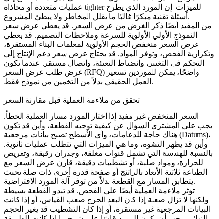
عمليات متعددة أو محاذاة tighter للميزات. إن المورد الذي يطرح
أسئلة تقنية مبكرًا غالبًا ما يقلل المخاطر ولا يبطئ المشروع.
من المفيد أيضًا ذكر الغرض من عرض السعر. قد يعطي عرض سعر
النموذج الأولي الأولوية للسرعة وملاحظات التصميم. قد يعطي
عرض السعر منخفض الحجم الأولوية لمعلمات البناء المستقرة،
وتكرارية الفحص، وتوفر المواد. قد يحتاج عرض سعر دعم الإنتاج إلى
التحكم في التغيير، وانضباط التعبئة، واتصال مستقر. عندما يكون
غرض طلب عرض السعر (RFQ) واضحًا، يمكن للموردين تسعير
العمل الحقيقي بدلاً من التخمين من نموذج فقط.
تحقق من ملاءمة العملية قبل مقارنة السعر
السعر المنخفض غير مفيد إذا اختار المورد مسار العملية الخطأ.
يجب على المشتري السؤال عن كيفية توجيه القطعة، وأين قد تكون
هناك حاجة للدعامات، وأي الأسطح تصبح بيانات مرجعية (Datums)،
وأين قد يظهر التشوه، وما هي الميزات التي تتطلب عمليات ثانوية.
بالنسبة للهندسة التي تشمل قنوات مغلقة، وجدران رقيقة، وتعريض
للحرارة، ومواد صلبة، أو تشطيبات دقيقة، قارن عرض السعر مع
الطباعة ثلاثية الأبعاد بالراتنج
أو صفحة قدرة أخرى ذات صلة بحيث
يتطابق المسار مع القطعة بدلاً من توفر آلة المورد الافتراضية.
تؤثر ملاءمة العملية أيضًا على الفحص. قد تبدو القطعة بسيطة
ولكنها لا تزال صعبة إذا كان البعد الحرج صعب القياس، أو إذا كانت
البيانات المرجعية غير مستقرة، أو إذا كان التشطيب قد يغير الحجم
النهائي. يجب أن يكون المورد قادرًا على شرح ما إذا كانت الطريقة