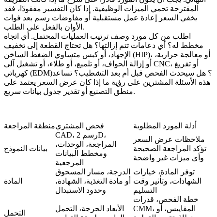
المقترحة تحمي الميزات الوظيفية. إذا كان التفسير مفقودًا، فقد
يخفي السعر إعادة عمل مستقبلية أو مفاوضات رسم بعد فوات
الأوان بالفعل على الطلب.
اطلب من كل مورد وصف ترتيب العمليات المحتمل. أي اتجاه
مخطط له؟ أي دعامات تتم إزالتها؟ هل تحتاج القطعة إلى تخفيف
الإجهاد، أو كبس متساوي الضغط الساخن (HIP)، أو معالجة حرارية،
أو إزالة الحواف، أو تلميع، أو طلاء، أو تشغيل آلي CNC، أو تفريغ
كهربائي (EDM)؟ هل سيحدث الفحص قبل أم بعد التشطيب؟ تساعد
هذه الأسئلة المشترين على رؤية ما إذا كان عرض السعر يعتمد على
منطق التصنيع أو تقدير جدول بيانات سريع.
أدلة المورد المطلوبة
فحص المشتري
منطقة المراجعة
CAD، رسم 2D،
ملاحظات عرض السعر
المراجعة، الوحدات،
تؤكد المراجعة الصحيحة
بيانات النموذج
ومخطط البيانات
وأي ميزات غير واضحة
المرجعية
توفر المادة، خيارات
الدرجة، مسار المسحوق
الشهادات، وتأثير وقت
أو مادة التغذية، الشهادة،
المادة
التسليم
وحدود الاستبدال
خطة الفحص، قدرات
CMM، المقاييس، أو
الأبعاد الحرجة، التحمل
التحمل