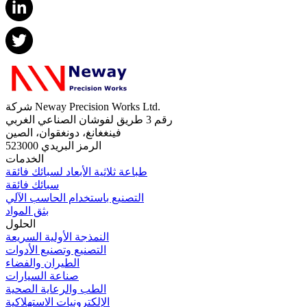
شركة Neway Precision Works Ltd.
رقم 3 طريق لفوشان الصناعي الغربي
فينغغانغ، دونغقوان، الصين
الرمز البريدي 523000
الخدمات
طباعة ثلاثية الأبعاد لسبائك فائقة
سبائك فائقة
التصنيع باستخدام الحاسب الآلي
بثق المواد
الحلول
النمذجة الأولية السريعة
التصنيع وتصنيع الأدوات
الطيران والفضاء
صناعة السيارات
الطب والرعاية الصحية
الإلكترونيات الاستهلاكية