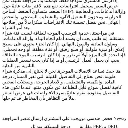
إذا أرسل المشتري نموذجًا فقط، فيمكننا بدء مراجعة تقنية، لكن
عرض السعر سيحمل افتراضات. تقع هذه الافتراضات عادةً حول
، وإزالة الدعامات، والمعالجة
الضغط متساوي الضغط الساخن (HIP)
الحرارية، ومخزون التشغيل الآلي، والتشطيب السطحي، والفحص
النهائي. نحن نفضل تسمية تلك الافتراضات مبكرًا بدلاً من إصلاحها
بعد أمر الشراء.
في مراجعتنا،
خدمة الترسيب الموجه للطاقة
ليست فئة شراء
مستقلة. إنه طلب يجب أن يصمد أمام اتجاه البناء، وإزالة الدعامات،
وسلوك المادة، والقبول النهائي. إذا كان الجزء يحتوي على سطح
إغلاق، أو ميزة ملولبة، أو ضلع رقيق، أو قناة مغلقة، أو وجه تجميلي،
فإننا نحدد تلك الميزة أولاً ثم نقرر ما إذا كان
الترسيب الموجه للطاقة
يجب أن يحمل العمل الرئيسي أو ما إذا كان يجب تسعير العمليات
الثانوية من البداية.
هنا حيث تساعد الاتصالات الموجزة. نحن لا نحتاج إلى مذكرة شراء
طويلة؛ نحن نحتاج إلى التفاصيل القليلة التي تغير المسار. درجة
المادة، والكمية، والتشطيب، والأبعاد الحرجة، وسجلات الفحص
كافية لفصل نموذج قابل للطباعة عن مكون منتهٍ. عندما تكون هذه
التفاصيل مفقودة، نقوم عادةً بسرد الافتراضات في عرض السعر
بدلاً من التظاهر بأن المخاطر قد تم حلها.
فحص هندسي من Neway
يجب على المشتري إرسال
عنصر المراجعة
مقارنة PBF، و DED،
درجة السبيكة، وبدائل