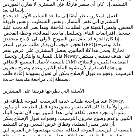
التسليم. إذا كان أي سطر فارغًا، فإن المشتري لا يقارن الموردين
بإنصاف بعد.
للعمل المتكرر، ننظر أيضًا إلى ما بعد التسليم الأول. قد يحتاج
المشتري إلى نفس المسار، ونفس التشطيب، ونفس طريقة
الفحص، ونفس التعبئة في الطلبات اللاحقة. وهذا يعني أنه يجب علينا
تسجيل افتراضات البناء، وتسلسل ما بعد المعالجة، وخطة الفحص.
إذا كان الجزء قد ينتقل من النموذج الأولي إلى الإنتاج منخفض
الحجم، فيجب أن يذكر طلب عرض السعر (RFQ) ذلك بوضوح.
تجاريًا، يحمي هذا كلا الجانبين. يحصل المشتري على عرض سعر
قابل للمقارنة والتكرار. وتحصل Neway على هدف تصنيعي مستقر.
بالنسبة لأعمال التصنيع الإضافي (AM) المعدنية الكبيرة والإصلاح،
تهم هذه الاستقرار لأن تشوه البناء الكبير، وعدم وضوح مخزون
الترسيب، وفجوات قبول الإصلاح يمكن أن تحول بسهولة إعادة طلب
بسيطة إلى مراجعة هندسية جديدة.
الأسئلة التي يطرحها فريقنا على المشترين
عند مراجعة طلبات
خدمة الترسيب الموجه للطاقة
في Neway،
نقرر أولاً ما إذا كان الاستفسار يتعلق بجزء قابل للطباعة، أو مكون
منتهٍ، أو مجرد فحص تكلفة أولي. هذا التمييز مهم لأن تشوه البناء
الكبير، وعدم وضوح مخزون الترسيب، وفجوات قبول الإصلاح يمكن
أن تغير مسار العملية، ونطاق عرض السعر، ووعد التسليم.
بالنسبة لـ
الترسيب الموجه للطاقة
، يبحث مهندسونا عن الميزة التي
تتحكم في الوظيفة: وجه إغلاق، جدار رقيق، قوس محمل، سطح