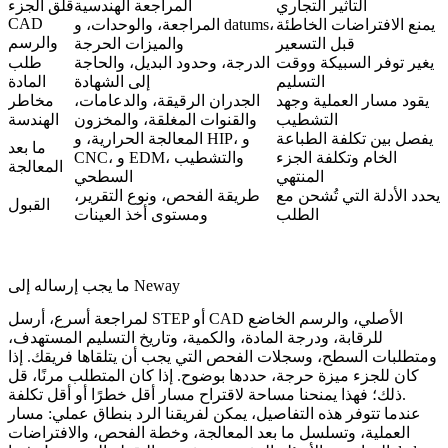
التأثير التجاري
المراجعة الهندسية
قلق الجزء
CAD
يمنع الافتراضات الخاطئة
المراجعة، والوحدات، و datums،
والرسم
قبل التسعير
والميزات الحرجة
يغير توفر السبيكة ووقت
الدرجة، وحدود البديل، والحاجة
طلب
التسليم
إلى الشهادة
المادة
يقود مسار العملية وجهد
الجدران الرقيقة، والدعامات،
مخاطر
التشطيب
والقنوات المغلقة، والمخزون
الهندسة
يفصل بين تكلفة الطباعة
المعالجة الحرارية، و HIP، و
ما بعد
الخام وتكلفة الجزء
CNC، و EDM، والتشطيب
المعالجة
المنتهي
السطحي
يحدد الأدلة التي تُشحن مع
طريقة الفحص، ونوع التقرير،
القبول
الطلب
ومستوى أخذ العينات
ما يجب إرساله إلى Neway
لمراجعة أسرع، أرسل STEP أو CAD الأصلي، والرسم الخاضع
للرقابة، ودرجة المادة، والكمية، وتاريخ التسليم المستهدف،
ومتطلبات السطح، وسجلات الفحص التي يجب أن يتلقاها فريقك. إذا
كان للجزء ميزة حرجة، حددها بوضوح. إذا كان المتطلب مرنًا، قل
ذلك؛ فهذا يمنحنا مساحة لاقتراح مسار أقل خطرًا أو أقل تكلفة.
عندما تتوفر هذه التفاصيل، يمكن لفريقنا الرد بنطاق عملي: مسار
العملية، وتسلسل ما بعد المعالجة، وخطة الفحص، والافتراضات