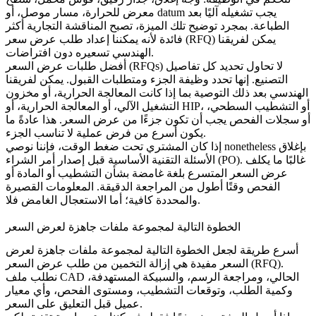
معرض للحرارة، مسار موصل، أو datum يجب تشغيله آليًا بعد
الطباعة. بمجرد توضيح تلك الميزة، تصبح المناقشة التجارية أكثر
فائدة لأنه يمكننا إعداد طلب عرض سعر (RFQ) يمكن لفريقنا
الهندسي تسعيره دون افتراضات.
أفضل طلبات عرض السعر (RFQs) لا تحاول تحديد كل تفاصيل
التصنيع. إنها تحدد وظيفة الجزء ومتطلبات القبول. يمكن لفريقنا
الهندسي بعد ذلك التوصية بما إذا كانت
المعالجة الحرارية
، أو مخزون
التشغيل الآلي، أو المعالجة الحرارية، أو HIP، أو التشطيب السطحي،
أو سجلات الفحص يجب أن تكون جزءًا من عرض السعر. هذا عادةً ما
يكون أسرع من فرض عملية لا تناسب الجزء.
إذا كان المشتري تحت ضغط الوقت، فإننا نوصي nonetheless بإغلاق
الأسئلة التقنية الأساسية قبل إصدار أمر الشراء (PO). غالبًا ما يكلف
عرض السعر المتسرع بلغة غامضة بشأن التشطيب أو المادة أو
الفحص وقتًا أطول من المراجعة الدقيقة. المعلومات القصيرة
والمحددة كافية؛ أما الاستعجال الغامض فلا.
الخطوة التالية لمجموعة ملفات جاهزة لعرض السعر
أسرع طريقة لجعل الخطوة التالية لمجموعة ملفات جاهزة لعرض
السعر مفيدة هي إزالة التخمين من طلب عرض السعر (RFQ).
نطلب ملف CAD الحالي، ومراجعة الرسم، والسبيكة المستهدفة،
وكمية الطلب، وتوقعات التشطيب، ومستوى الفحص، وأي معيار
عميل قبل التعليق على السعر.