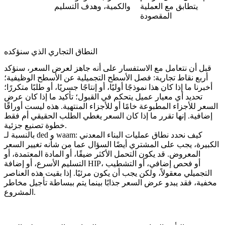
يتطابق مع العملية
والكمية، وهدف التسليم
المقصودة
النطاق التجاري الذي سنؤكده
قبل أن نتعامل مع الاستفسار على أنه جاهز لعرض السعر، سنؤكد
أربع نقاط تجارية: فصل الأسطح التجميلية عن الأسطح الوظيفية؛
أخبرنا ما إذا كان هذا نموذجًا أوليًا، أو إنتاجًا جسريًا، أو طلبًا متكررًا؛
تحديد أي معيار عميل يتحكم في القبول؛ تأكيد ما إذا كان عرض
السعر للأجزاء المطبوعة خامًا أو للأجزاء المنتهية. هذه ليست أوراقًا
إضافية. إنها تقرر ما إذا كان السعر يغطي الطلب الحقيقي أم فقط
خطوة تصنيع جزئية.
بالنسبة لـ ded و waam: كيف نحدد نطاق عمليات البناء المعدني
الكبيرة، يجب على المشتري أيضًا السؤال عما من شأنه تغيير السعر
المعروض. قد يكون التحمل الأكثر ضيقًا، أو المادة المعتمدة، أو
التسليم الأسرع، أو إضافة HIP، أو فحص إضافي، أو التشطيب
التجميلي معقولاً، ولكن يجب أن يكون مرئيًا. إذا بقيت هذه العناصر
مخفية، فقد يبدو عرض السعر جذابًا بينما يتم ببساطة تأجيل مخاطر
المشروع.