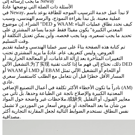
ما يجب إرساله إلى Neway
الأسئلة ذات الصلة التي نوضحها عادةً
في Neway، لا نبدأ عمل
خدمة الترسيب الموجه للطاقة
بوعد باسم
عملية معينة. بل نبدأ بقراءة النموذج، والرسم الهندسي، وسبب
الشراء. إن موضوع "DED و WAAM: كيف نحدد نطاق عمليات البناء
المعدني الكبيرة" يكون مفيدًا فقط عندما يساعد المشتري على
تحديد ما يجب تسعيره، وما يجب فحصه، وأين يمكن تعديل التكلفة أو
وقت التسليم.
تم كتابة هذه الصفحة بناءً على سير عملنا الهندسي وعملية تقديم
العروض، وليس كتعريف عام. عادةً ما يريد المشتري تجنب
التغييرات المتأخرة بعد إزالة الدعامات، أو المعالجة الحرارية، أو
التشغيل الآلي.为了实现 ذلك، نحتاج إلى فهم ما إذا كانت تقنية DED
أو WAAM أو LMD أو EBAM أو اللحام أو التشغيل الآلي تمثل
المسار الأقل خطرًا قبل أن نتعامل مع الطلب كاستفسار سعري
عادي.
نادراً ما تكون الأخطاء الأكثر تكلفة في أعمال التصنيع الإضافي (AM)
المعدنية الكبيرة والإصلاح ناتجة عن الطباعة وحدها. بل تأتي من
ملاحظات غير واضحة حول المواد،或缺失 معايير القبول، أو التقليل
من شأن ما بعد المعالجة، أو عروض أسعار من الموردين لا تشمل
نفس النطاق. نستخدم الضوابط التالية لجعل المقارنة التجارية أكثر
مصداقية.