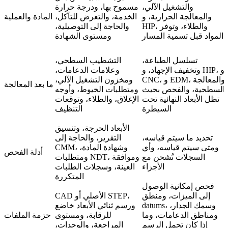
والتشغيل الآلي،
مسموح بها، ودرجة حرارة
والمعالجة الحرارية، و
الخدمة، والتعرض للتآكل،
المادة والعملية
HIP، والطلاء، وتوفر
والحاجة إلى التوصيلية،
المواد قبل تسمية المسار
ومستوى الشهادة
تسلسل الطباعة،
التشطيب السطحي،
وتخفيف الإجهاد، و HIP، و
وعلامات الدعامات،
CNC، و EDM، والمعالجة
ومخزون التشغيل الآلي،
ما بعد المعالجة
السطحية، والفحص بحيث
ومتطلبات الخيوط، وأوجه
تظل الأبعاد النهائية تحت
الإغلاق، والطلاء، وتوقعات
السيطرة
التنظيف
الأبعاد الحرجة، وتنسيق
تحديد ما سيتم قياسه،
التقرير، والحاجة إلى
ومتى سيتم قياسه، وأي
CMM، وشهادة المادة،
أدلة الفحص
السجلات تُشحن مع
ومتطلبات NDT، وموافقة
الأجزاء
العينة، وسجلات الطلبات
المتكررة
فحص إمكانية الوصول
إلى الميزات، ومنطق
CAD الأصلي أو STEP،
datums، وسمك الجدار،
ورسم ثنائي الأبعاد خاضع
ومناطق الدعامات، وما
للرقابة، ومستوى
حزمة الملفات
إذا كان تحمل الرسم
المراجعة، والوحدات،