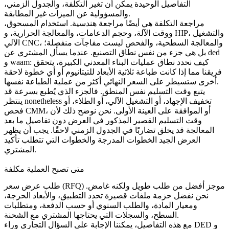
التفاصيل الوحيدة يمكن أن تغير التكلفة، والجدول الزمني،
والمسؤولية عن الميزات غير المطابقة.
مراجعة التكلفة هي أيضًا مراجعة هندسية. استخدام المسحوق،
ووقت الآلة، وحجم الدعامات، والمعالجة الحرارية، و HIP، والتشغيل
الآلي CNC، والمعالجة السطحية، والفحص ليست مفاجآت منفصلة؛
بل هي جزء من نفس نطاق التصنيع. عندما يسأل المشتري عن ded
و waam: كيف نحدد نطاق عمليات البناء المعدني الكبيرة، يتحقق
فريقنا مما إذا كانت
طباعة ثلاثية الأبعاد للتيتانيوم
أو أي خطوة لاحقة
أخرى ستسيطر على السعر النهائي أكثر من عملية الطباعة نفسها.
يتبع وقت التسليم نفس المنطق. فالجزء الذي يُطبع بسرعة قد
ينتظر nonetheless تخفيف الإجهاد، أو التشغيل الآلي، أو الطلاء، أو
فحص CMM، أو الموافقة على العينة الأولى. نحن نوضح ذلك لأن
وقت التسليم القصير المذكور في العرض دون تفاصيل ما بعد
المعالجة قد يخلق تضاربًا في الجدول الزمني لاحقًا. يجب أن يظهر
العرض الجيد الخطوات المدرجة والخطوات التي تتطلب تأكيد
المشتري.
متى تصبح العملية مكلفة
طلب عرض سعر (RFQ) موجز أفضل من طلب طويل ولكنه غامض.
نحن نفضل حزمة ملفات قصيرة تحدد التطبيق، والأبعاد الحرجة،
ومعيار المادة، والطلب السنوي أو حسب الدفعة، ومتطلبات
السطح، والسجلات التي يحتاجها المشتري مع الشحنة.
مع هذه التفاصيل، يمكننا الإجابة على السؤال التجاري وراء DED و