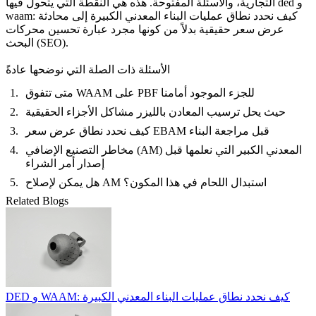
التجارية، والأسئلة المفتوحة. هذه هي النقطة التي يتحول فيها ded و
waam: كيف نحدد نطاق عمليات البناء المعدني الكبيرة إلى محادثة
عرض سعر حقيقية بدلاً من كونها مجرد عبارة تحسين محركات
البحث (SEO).
الأسئلة ذات الصلة التي نوضحها عادةً
متى تتفوق WAAM على PBF للجزء الموجود أمامنا
حيث يحل ترسيب المعادن بالليزر مشاكل الأجزاء الحقيقية
كيف نحدد نطاق عرض سعر EBAM قبل مراجعة البناء
مخاطر التصنيع الإضافي (AM) المعدني الكبير التي نعلمها قبل
إصدار أمر الشراء
هل يمكن لإصلاح AM استبدال اللحام في هذا المكون؟
Related Blogs
DED و WAAM: كيف نحدد نطاق عمليات البناء المعدني الكبيرة