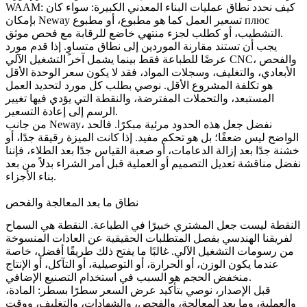
WAAM: كيف نحدد نطاق عمليات البناء المعدني الكبيرة: سواء كان
بإمكان Neway تسعير العمل كما هو مطبوع، أو مطبوع плюс
التشطيب، أو كطلب لجزء منتهي خاضع للرقابة مع فحص موثق.
يجب أن تستند مقارنة الموردين إلى نطاق متساوٍ. إذا قدم مورد
، والفحص
التشغيل الآلي CNC
عرضًا للطباعة فقط بينما يشمل آخر
الأبعادي، والتغليف، وسجلات المواد، فقد لا يكون سعر الوحدة الأقل
هو تكلفة المشروع الأقل. نوصي بطلب كل مورد لتحديد العمل
المستبعد، والتحملات المفترضة، والنقطة التي يؤدي فيها تغيير
الرسم إلى إعادة التسعير.
من جانب Neway، نفضل جعل هذه الحدود مرئية مبكرًا. فالحد
الواضح ليس ضعفًا؛ بل هو تحكم مفيد. إذا كانت الميزة رقيقة جدًا، أو
خشنة جدًا بعد إزالة الدعامات، أو صعبة القياس جدًا بعد الطلاء، فإننا
نفضل مناقشة تعديل التصميم أو العملية قبل أمر الشراء بدلاً من بعد
بناء الأجزاء.
نطاق ما بعد المعالجة والفحص
النقطة ليست جعل المشتري خبيرًا في الطباعة. النقطة هي السماح
لفريقنا الهندسي بفصل المتطلبات الحقيقية عن العادات المنسوخة
من رسومات التشغيل الآلي. غالبًا ما يفتح ذلك طريقًا أفضل، خاصة
عندما يكون الوزن، أو الحرارة، أو التوصيلية، أو التآكل، أو الإنتاج
منخفض الحجم هو السبب في استخدام التصنيع الإضافي.
قبل الإصدار، نوصي بتأكيد عرض السعر سطرًا بسطر: المادة،
والعملية، وما بعد المعالجة، والفحص، والشهادات، والتغليف، ووقت