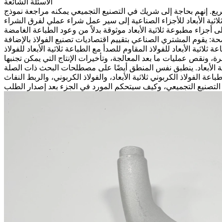
الأسئلة الشائعة
 بحاجة إلى شريك في التصنيع التجميعي يمكنه مراجعة نموذج CAD، واختيار العملية
 ثلاثية الأبعاد للأجزاء الصناعية إلى سير عمل شراء عملي لفرق الشراء
يم اقتصاديات تصنيع الفولاذ بالإضافة (AM). النهج الأكثر أمانًا هو ربط وظيفة الجزء وسلوك المادة وحدود العملية وتوقعات التشطيب
عة ثلاثية الأبعاد للفولاذ المقاوم للصدأ
مع
الطباعة ثلاثية الأبعاد للفولاذ
ية الأبعاد. ينطبق نفس المنطق أيضًا على مصطلحات البحث ذات الصلة
لاذ الكربوني ثلاثية الأبعاد، والفولاذ الكربوني، والربط النفاث (binder jetting)، والأجزاء الصناعية. يجب أن تظهر مناقشة جيدة مع المورد ما هو مدرج، وما الذي لا يزال يحتاج إلى تأكيد، وأين يوجد