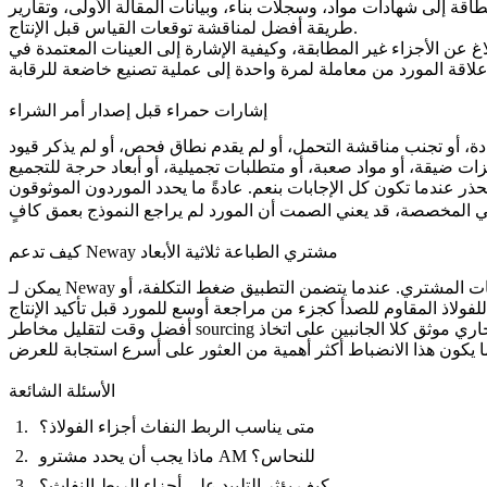
طريقة أفضل لمناقشة توقعات القياس قبل الإنتاج.
غ عن الأجزاء غير المطابقة، وكيفية الإشارة إلى العينات المعتمدة في
إشارات حمراء قبل إصدار أمر الشراء
دة، أو تجنب مناقشة التحمل، أو لم يقدم نطاق فحص، أو لم يذكر قيود
عم. عادةً ما يحدد الموردون الموثوقون至少 بعض الافتراضات أو المخاطر أو نقاط التأكيد. هذه علامة على المراجعة التقنية. قد يكون العرض بدون أسئلة
كيف تدعم Neway مشتري الطباعة ثلاثية الأبعاد
يمكن لـ Neway مراجعة النماذج والرسومات، وتحديد مخاطر التصنيع التجميعي، والتوصية بمسارات عملية مناسبة، ومواءمة سجلات الفحص مع متطلبات المشتري. عندما يتضمن التطبيق ضغط التكلفة، أو
 للفولاذ المقاوم للصدأ
أفضل وقت لتقليل مخاطر sourcing الطباعة ثلاثية الأبعاد هو قبل أمر الشراء الأول. يساعد طلب عرض أسعار كامل، ومناقشة عملية واضحة، وخطة فحص واقعية، ونطاق تجاري موثق كلا الجانبين على اتخاذ
الأسئلة الشائعة
متى يناسب الربط النفاث أجزاء الفولاذ؟
ماذا يجب أن يحدد مشترو AM للنحاس؟
كيف يؤثر التلبيد على أجزاء الربط النفاث؟