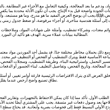
عم ما بعد المعالجة، وكيفية التعامل مع الأجزاء غير المطابقة. بالنس
يجب أن يوضح العرض المفيد ما هو مدرج، وما هو مستبعد، وأين لا يزال المورد بحاجة إلى تأكي
ات إلى أسئلة هندسية متأخرة، أو أجزاء مرفوضة، أو ضغط جدول زمني يم
ئم معدات، وشركاء تشطيب، وأمثلة على شهادات المواد، وملاحظات التغ
المطالبة ببيانات عملاء سرية. الهدف هو تأكيد أن المورد يفهم نوع المخاطر التي يخلقها رسمك ولديه طريقة عملية للتحكم فيها.
مع ذلك يحملان مخاطر مختلفة جدًا. قد يشمل أحد الموردين مواد معتمدة
تفسير التحمل، واستراتيجية البناء، وطريقة التشطيب، وسجلات الفحص،
عد المعالجة، وتاريخ الفحص، وتفاصيل التغليف. لبناء الجسور أو الدفعا
ق العرض الذي يترك الافتراضات الرئيسية فارغة أوامر تغيير، أو أسئلة
نطاق تصنيع واضح أرخص عندما يقلل المخاطر، ويتجنب إعادة العمل، ويحافظ على استقرار جدول الإطلاق.
 الطلب الأول. تأكد مما إذا كان يمكن الاحتفاظ بالتجهيزات، وتقارير 
 الأولي البسيط فقط إلى فحوصات بصرية وأبعادية. قد يحتاج سطح الإغ