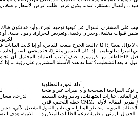
يجب على المشتري السؤال عن كيفية توجيه الجزء، وأين قد تكون هناك ح
ي تتضمن قنوات مغلفة، وجدران رقيقة، وتعريض للحرارة، ومواد صلبة،
بحيث يتطابق المسار مع الجزء بدلاً من توفر الآلة الافتراضي للمورد.
الكربون
ه لا يزال صعبًا إذا كان البعد الحرج صعب القياس، أو إذا كانت البيانات
اطلب من كل مورد وصف ترتيب العمليات المحتمل. أي اتجاه مخطط؟ أي دعامات تتم إزالتها؟ هل يحتاج 
أدلة المورد المطلوبة
تؤكد المراجعة الصحيحة وأي ميزات غير واضحة
CAD
فر المادة، خيارات الشهادات، وتأثير وقت التسليم
الدرجة، مسار ا
يس، أو نطاق تقرير المقالة الأولى
احظات التمويه، مخاطر المناولة، ومعايير القبول
المعالجة الحرارية، HIP، التشغي
 الجدول الزمني، وطريقة دعم الطلبات المتكررة
الكمية، هدف التسل