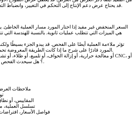
قد يحتاج عرض دعم الإنتاج إلى التحكم في التغيير، وانضباط التغليف، واتصال مستقر. عندما يكون غرض طلب عرض الأسعار واضحًا، يمكن للموردين تسعير العمل الحقيقي بدلاً من التخمين من نموذج فقط.
السعر المنخفض غير مفيد إذا اختار المورد مسار العملية الخاطئ. 
هي الميزات التي تتطلب عمليات ثانوية. بالنسبة للهندسة الت
تؤثر ملاءمة العملية أيضًا على الفحص. قد يبدو الجزء بسيطًا ولكن
المورد قادرًا على شرح ما إذا كانت الطريقة المعروضة تحمي الميزات الوظيفية. إذا كان التفسير مفقودًا، فقد يخفي السعر إعادة عمل مستقبلية أو مفاوضات رسم بعد فوات الأوان على الطلب بالفعل.
EDM؟ هل سيحدث الفحص قبل أم بعد التشطيب؟ تساعد هذه الأسئلة المشترين على رؤية ما إذا كان العرض يعتمد على منطق التصنيع أو تقدير جدول بيانات سريع.
ملاحظات العرض 
تو
خطة الفحص، قدرة CMM، المقاي
تسلسل العملية، مل
فواصل الأسعار، افتراضات