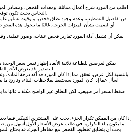
اطلب من المورد شرح أعمال مماثلة، ومعدات الفحص، ومصادر المواد، ود
بحيث تكون توقعات الجودة واضحة قبل بدء الإنتاج. يجب أن تكون الأدلة محددة بما يكفي لدعم المشروع، وليس ادعاءً عامًا بأن المورد يمكنه طباعة كل شيء.
النحاس
أو الصمت بشأن الميزات الحرجة. غالبًا ما تتحول هذه الفجو
يمكن أن تشمل أدلة المورد تقارير فحص عينات، وصور عملية، وقوا
يمكن لعرضين للطباعة ثلاثية الأبعاد إظهار نفس سعر الوحدة و
للتصدير. قد يعرض الآخر الطباعة الأساسية فقط ويترك التشطيب أو الفحص أو التنظيف غير محدد. يجب على المشترين مقارنة النطاق سطرًا بسطر قبل اختيار أقل رقم.
بالنسبة لكل عرض، تحقق مما إذا كان المورد قد أكد درجة المادة، و
اسأل عما إذا كان المورد سيحتفظ بملاحظات البناء، وتاريخ ما ب
ضغط السعر أمر طبيعي، لكن النطاق غير الواضح مكلف. غالبًا ما يخل
إذا كان من الممكن تكرار الجزء، يجب على المشترين التفكير فيما بعد
ما يكون بناء التكرارية في طلب عرض الأسعار الأول أسهل من إصلاحها بعد وصول دفعات غير متسقة. يجب على المشتري أيضًا تحديد الأبعاد التي تتطلب أدلة موثقة والأبعاد التي يمكن أن تتبع الفحص القياسي.
يجب أن يتطابق تخطيط الفحص مع مخاطر الجزء. قد يحتاج النموذج