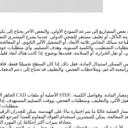
اومة التآكل، أو تغليف مستقر للشحن الدولي. عندما يشرح المشتري الت
اعة سبائك النحاس ثلاثية الأبعاد
ائي، أو نقل الحرارة، أو السلامة، فحددها بوضوح. إذا كانت هناك أبعاد ق
 من الممكن استبدال المادة، فقل ذلك. إذا كان السطح تجميليًا فقط، فا
واستراتيجية الدعم، وملاحظات الفحص، والتغليف قد تحتاج إلى دعم الدف
يل الآلي، والتغليف، ومتطلبات الفحص، ووقت التسليم المستهدف. إذا
متطلبات الكثافة، أو متطلبات الشهادات، فيجب إرسالها قبل بدء مقارنة الأسعار.
ر العملية غالبًا ما يتم اختياره بناءً على الهندسة. يمكن للجدران الر
ا بعد المعالجة. يمكن للمشترين استخدام
الفولاذ المقاوم للصدأ
كمرجع للقد
محاذاة ميزات أكثر إحكامًا. إن المورد الذي يطرح أسئلة تقنية مبكرًا غالبًا ما يقلل المخاطر ولا يبطئ المشروع.
 الأولوية للسرعة وملاحظات التصميم. قد يعطي عرض الحجم المنخفض ال