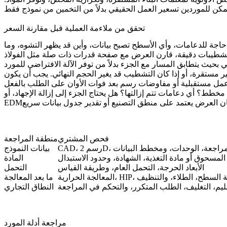
تحقق من ملاءمة العملية قبل مقارنة السعر
اجة للدعامات، وأي الأسطح تصبح بيانات، وأين قد يظهر التشوه، وما
 أو تشطيبات دقيقة، قارن العرض مع صفحة قدرات ذات صلة مثل
الفولاذ
ي
 غير مستقرة، أو إذا كان التشطيب قد يغير الحجم النهائي. يجب أن يكون
الجزء إلى إزالة الإجهاد، أو HIP، أو معالجة حرارية، أو إزالة الحواف، أو تلميع، أو طلاء، أو تشغيل CNC، أو
فحص المشتري
منطقة المراجعة
، رسم 2D، المراجعة، الوحدات، ومخطط البيانات
بيانات النموذج
لمسحوق أو مادة التغذية، الشهادة، وحدود الاستبدال
المادة
الأبعاد الحرجة، التحمل العام، وطريقة القياس
التحمل
ل الآلي، خشونة السطح، الطلاء، والتنظيف
ما بعد المعالجة
يم، التغليف، الطلب المتكرر، والتحكم في المراجعة
النطاق التجاري
مراجعة أدلة المورد