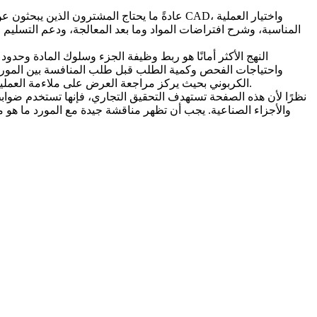
عادةً ما يحتاج المشترون الذين يبحثون ع
المناسبة، وشرح افتراضات المواد وما بعد المعالجة، ودعم التسليم الق
واحتياجات الفحص وكمية الطلب قبل طلب المنافسة بين المور
بحيث يركز مراجعة العرض على ملاءمة العملية وليس السعر فقط. يساعد هذا التأطير في منع حلقات التوضيح المتأخرة، ونقص عمليات ما بعد المعالجة، وتأخيرات الإنتاج التي يمكن تجنبها.
الكربوني
نظرًا لأن هذه الصفحة تستهدف التحقيق التجاري، فإنها تستخدم ضواب