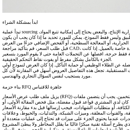
ابدأ بمشكلة الشراء
تبدأ عملية sourcing قوية للطباعة ثلاثية الأبعاد بتسمية مشكلة الشراء الحقيقية. تحتاج بعض المشاريع إلى سرعة النموذج الأولي، والبعض الآخر يحتاج إلى تكرارية الإنتاج، والبعض يحتاج إلى إمكانية تتبع المواد،
طبيق وليس فقط النموذج، يمكن للمورد تحديد ما إذا كان يجب أن يكون
قبل طلب السعر، قم بتأكيد مراجعة CAD، واستدعاءات التحمل ثنائية الأبعاد، ودرجة المادة، وتفضيل العملية، ومتطلبات التشطيب، والكمية السنوية، وهدف التسليم، وأي متطلبات جودة خاصة بالعميل. إذا كانت
ليلة فقط حرجة، افصلها عن التحملات العامة حتى لا يقوم المورد بتسعير
الجزء بالكامل بشكل مفرط أو يفوت نقاط التحكم الحقيقية.
فصله عن الطلاء الوظيفي أو حماية التآكل. إذا كان العرض لنموذج أولي
عات المستقبلية. تجعل هذه التفاصيل العروض أسهل في المقارنة لأن كل
مورد يستجيب لنفس السؤال التجاري والهندسي.
بناء حزمة RFQ جاهزة للاقتباس
يزيل ملف طلب عرض الأسعار (RFQ) الجاهز التخمين. يجب أن يتضمن ملفات CAD الأصلية أو ملفات STEP، ورسمًا ثنائي الأبعاد خاضعًا للتحكم، والوحدات، ومستوى المراجعة، ومعيار المادة، وفواصل الكمية،
 كان لدى المشتري قواعد قبول مفضلة، مثل فحص المقالة الأولى، أو
قيقة، والقنوات المغلقة، وميزات الشبكة، والتدليات، والخيوط، وعلاقات
رات عندما يحتوي الجزء على ميزات قد تحتاج إلى عمليات متعددة أو
أولوية لمعلمات البناء المستقرة، وتكرارية الفحص، وتوفر المواد.