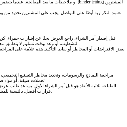
المشترين
الربط النفاث (binder jetting)
نظام الطاقة إلى شهادات مواد، وسجلات بناء، وبيانات المقالة الأولى، وتقارير CMM، أ
تعتمد التكرارية أيضًا على التواصل. يجب على المشترين تحديد من يوا
قبل إصدار أمر الشراء، راجع العرض بحثًا عن إشارات حمراء. كن ح
التشطيب، أو وعد بوقت تسليم لا يتطابق مع تعقيد العملية. هذه المشاكل مهمة بشكل خاص عندما يتضمن الجزء ميزات ضيقة، أو مواد صعبة، أو متطلبات تجميلية، أو أبعاد حرجة للتجميع.
كجزء من مراجعة أوسع للمورد قبل تأكيد الإنتاج.
تحملات ضيقة، أو مواد ص
قرارات أفضل. بالنسبة للمشترين الذين يقارنون موردي طباعة الفولاذ الكربوني ثلاثية الأبعاد، غالبًا ما يكون هذا الانضباط أكثر أهمية من العثور على أسرع استجابة للعرض.