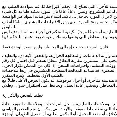
بة للأجزاء التي تحتاج إلى تحكم أكثر إحكامًا، قم بمواءمة الطلب مع
د. انتبه لافتراضات المواد غير الواضحة،或缺ص تفاصيل التشطيب، وعدم وجود نطاق فحص، وتوقيت تسليم غامض،
كن تجنبه. يمنح المورد الذي يوثق الافتراضات المشتري أساسًا أنظف
للتفاوض.
ليف، أو شرحًا موجزًا لكيفية التحكم في أجزاء مماثلة. الهدف ليس
قارن العروض حسب إجمالي المخاطر، وليس سعر الوحدة فقط
، وإزالة الدعامات، والمعالجة الحرارية، والفحص الأبعادي، والتغليف
 ووقت التسليم، وافتراضات الشحن. إذا كان من الممكن تكرار الجزء،
ت الصغيرة، قد تساعد
المعالجة السطحية
المشترين في ربط ملاحظات
الطلب الأول بتخطيط الإنتاج المتكرر.
 هندسية متأخرة، أو أجزاء مرفوضة. قد يكون العرض الأعلى قليلاً مع
خطط للفحص والتكرارية
الفحص، وملاحظات التغليف، وسجل المراجعات، وملاحظات المورد. عادةً
لاق، أو مقعد المحمل، أو المكون الطبي، أو تفصيل الطيران، أو جزء