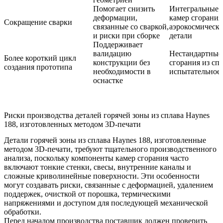
Помогает снизить
Интегральные 
деформации,
камер сгорания
Сокращение сварки
связанные со сваркой,
аэрокосмически
и риски при сборке
детали
Поддерживает
валидацию
Нестандартные
Более короткий цикл
конструкции без
сгорания из сп
создания прототипа
необходимости в
испытательное
оснастке
Риски производства деталей горячей зоны из сплава Haynes
188, изготовленных методом 3D-печати
Детали горячей зоны из сплава Haynes 188, изготовленные
методом 3D-печати, требуют тщательного производственного
анализа, поскольку компоненты камер сгорания часто
включают тонкие стенки, свесы, внутренние каналы и
сложные криволинейные поверхности. Эти особенности
могут создавать риски, связанные с деформацией, удалением
поддержек, очисткой от порошка, термическими
напряжениями и доступом для последующей механической
обработки.
Перед началом производства поставщик должен проверить