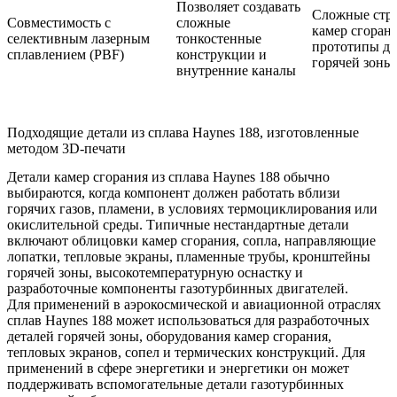
Позволяет создавать
Сложные стр
Совместимость с
сложные
камер сгоран
селективным лазерным
тонкостенные
прототипы де
сплавлением (PBF)
конструкции и
горячей зоны
внутренние каналы
Подходящие детали из сплава Haynes 188, изготовленные
методом 3D-печати
Детали камер сгорания из сплава Haynes 188 обычно
выбираются, когда компонент должен работать вблизи
горячих газов, пламени, в условиях термоциклирования или
окислительной среды. Типичные нестандартные детали
включают облицовки камер сгорания, сопла, направляющие
лопатки, тепловые экраны, пламенные трубы, кронштейны
горячей зоны, высокотемпературную оснастку и
разработочные компоненты газотурбинных двигателей.
Для применений в
аэрокосмической и авиационной отраслях
сплав Haynes 188 может использоваться для разработочных
деталей горячей зоны, оборудования камер сгорания,
тепловых экранов, сопел и термических конструкций. Для
применений в сфере
энергетики и энергетики
он может
поддерживать вспомогательные детали газотурбинных