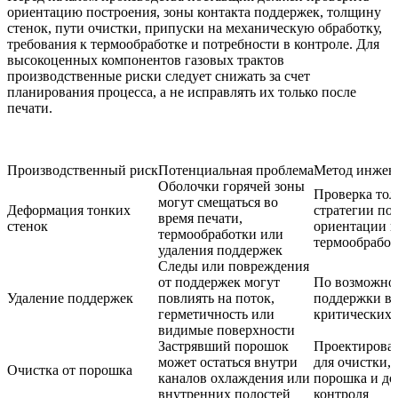
ориентацию построения, зоны контакта поддержек, толщину
стенок, пути очистки, припуски на механическую обработку,
требования к термообработке и потребности в контроле. Для
высокоценных компонентов газовых трактов
производственные риски следует снижать за счет
планирования процесса, а не исправлять их только после
печати.
Производственный риск
Потенциальная проблема
Метод инжен
Оболочки горячей зоны
Проверка тол
могут смещаться во
Деформация тонких
стратегии по
время печати,
стенок
ориентации и
термообработки или
термообрабо
удаления поддержек
Следы или повреждения
от поддержек могут
По возможнос
Удаление поддержек
повлиять на поток,
поддержки вд
герметичность или
критических 
видимые поверхности
Застрявший порошок
Проектирован
может остаться внутри
для очистки, 
Очистка от порошка
каналов охлаждения или
порошка и до
внутренних полостей
контроля