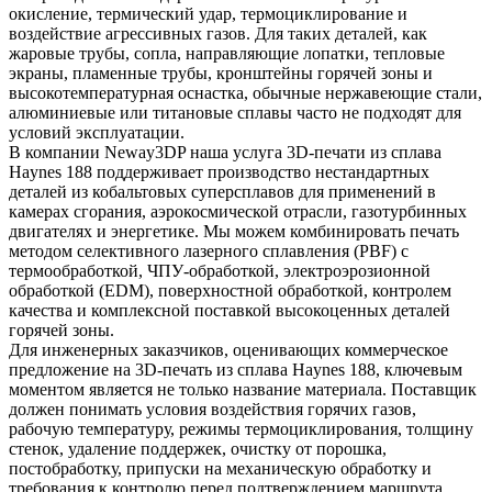
окисление, термический удар, термоциклирование и
воздействие агрессивных газов. Для таких деталей, как
жаровые трубы, сопла, направляющие лопатки, тепловые
экраны, пламенные трубы, кронштейны горячей зоны и
высокотемпературная оснастка, обычные нержавеющие стали,
алюминиевые или титановые сплавы часто не подходят для
условий эксплуатации.
В компании Neway3DP наша услуга
3D-печати из сплава
Haynes 188
поддерживает производство нестандартных
деталей из кобальтовых суперсплавов для применений в
камерах сгорания, аэрокосмической отрасли, газотурбинных
двигателях и энергетике. Мы можем комбинировать печать
методом селективного лазерного сплавления (PBF) с
термообработкой, ЧПУ-обработкой, электроэрозионной
обработкой (EDM), поверхностной обработкой, контролем
качества и комплексной поставкой высокоценных деталей
горячей зоны.
Для инженерных заказчиков, оценивающих коммерческое
предложение на 3D-печать из сплава Haynes 188, ключевым
моментом является не только название материала. Поставщик
должен понимать условия воздействия горячих газов,
рабочую температуру, режимы термоциклирования, толщину
стенок, удаление поддержек, очистку от порошка,
постобработку, припуски на механическую обработку и
требования к контролю перед подтверждением маршрута