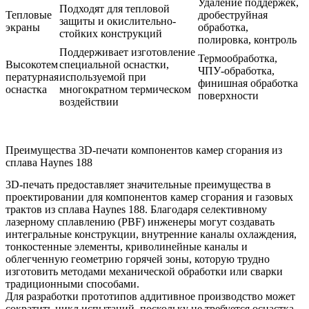
Удаление поддержек,
Подходят для тепловой
Тепловые
дробеструйная
защиты и окислительно-
экраны
обработка,
стойких конструкций
полировка, контроль
Поддерживает изготовление
Термообработка,
Высокотем
специальной оснастки,
ЧПУ-обработка,
пературная
используемой при
финишная обработка
оснастка
многократном термическом
поверхности
воздействии
Преимущества 3D-печати компонентов камер сгорания из
сплава Haynes 188
3D-печать предоставляет значительные преимущества в
проектировании для компонентов камер сгорания и газовых
трактов из сплава Haynes 188. Благодаря
селективному
лазерному сплавлению (PBF)
инженеры могут создавать
интегральные конструкции, внутренние каналы охлаждения,
тонкостенные элементы, криволинейные каналы и
облегченную геометрию горячей зоны, которую трудно
изготовить методами механической обработки или сварки
традиционными способами.
Для разработки прототипов аддитивное производство может
сократить цикл испытаний, поскольку не требуется оснастка.