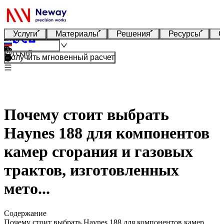
Услуги
Материалы
Решения
Ресурсы
О
Русский
Получить мгновенный расчет
Почему стоит выбрать
Haynes 188 для компонентов
камер сгорания и газовых
трактов, изготовленных
мето...
Содержание
Почему стоит выбрать Haynes 188 для компонентов камер