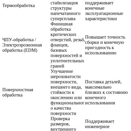
стабилизация
поддерживает
Термообработка
структуры
конечные
напечатанного
эксплуатационные
суперсплава
характеристики
Финишная
обработка
критических
Повышает точность
ЧПУ-обработка
/
отверстий, резьб,
сборки и конечную
Электроэрозионная
фланцев,
пригодность к
обработка (EDM)
базовых
использованию
поверхностей и
уплотнительных
граней
Улучшение
шероховатости
поверхности,
Поставка деталей,
внешнего вида,
максимально
Поверхностная
стойкости к
близких к состоянию
обработка
окислению или
конечного
функциональног
использования
о качества
поверхности
Проверка
Поддерживает
размеров,
инженерное
внутреннего