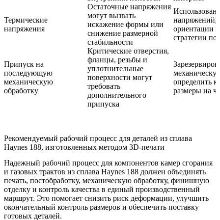
Остаточные напряжения
Использовани
могут вызвать
Термические
напряжений,
искажение формы или
напряжения
ориентации и
снижение размерной
стратегии по
стабильности
Критические отверстия,
фланцы, резьбы и
Припуск на
Зарезервиров
уплотнительные
последующую
механическую
поверхности могут
механическую
определить к
требовать
обработку
размеры на ч
дополнительного
припуска
Рекомендуемый рабочий процесс для деталей из сплава
Haynes 188, изготовленных методом 3D-печати
Надежный рабочий процесс для компонентов камер сгорания
и газовых трактов из сплава Haynes 188 должен объединять
печать, постобработку, механическую обработку, финишную
отделку и контроль качества в единый производственный
маршрут. Это помогает снизить риск деформации, улучшить
окончательный контроль размеров и обеспечить поставку
готовых деталей.