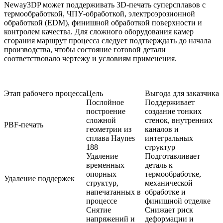
Neway3DP может поддерживать
3D-печать суперсплавов
с
термообработкой, ЧПУ-обработкой, электроэрозионной
обработкой (EDM), финишной обработкой поверхности и
контролем качества. Для сложного оборудования камер
сгорания маршрут процесса следует подтверждать до начала
производства, чтобы состояние готовой детали
соответствовало чертежу и условиям применения.
Этап рабочего процесса
Цель
Выгода для заказчика
Послойное
Поддерживает
построение
создание тонких
сложной
стенок, внутренних
PBF-печать
геометрии из
каналов и
сплава Haynes
интегральных
188
структур
Удаление
Подготавливает
временных
деталь к
опорных
термообработке,
Удаление поддержек
структур,
механической
напечатанных в
обработке и
процессе
финишной отделке
Снятие
Снижает риск
напряжений и
деформации и