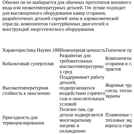
Обычно он не выбирается для обычных прототипов внешнего
вида или низкотемпературных деталей. Он лучше подходит
для высокоценного оборудования камер сгорания,
разработочных деталей горячей зоны в аэрокосмической
отрасли, компонентов газотурбинных двигателей и
конструкций энергетического оборудования.
Характеристика Haynes 188
Инженерная ценность
Типичное пр
Разработан для
Компоненты 
требовательных
Кобальтовый суперсплав
сгорания и г
высокотемпературны
трактов
х сред
Поддерживает работу
деталей,
Жаровые тру
Высокотемпературная
подвергающихся
сопла, тепло
стойкость к окислению
воздействию горячего
экраны
газа и окислительных
условий
Полезен там, где
детали подвергаются
Пламенные т
Пригодность для
многократному
тепловые экр
термоциклирования
нагреву и
корпуса горя
охлаждению