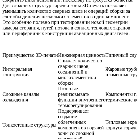
Для сложных структур горячей зоны 3D-печать позволяет
уменьшить количество сварных швов и операций сборки за
счет объединения нескольких элементов в один компонент.
Это особенно полезно при тестировании новой геометрии
камеры сгорания, путей потока в соплах, тепловых экранов
или периферийных конструкций авиационных двигателей.
Преимущество 3D-печати
Инженерная ценность
Типичный случ
Снижает количество
сварных швов,
Интегральная
Жаровые трубы,
соединений и
конструкция
пламенные тру
многоэлементной
сборки
Позволяет
Сложные каналы
реализовывать
Компоненты га
охлаждения
функции внутреннего
термические к
терморегулирования
Поддерживает
создание
облегченных
Тепловые экран
Тонкостенные структуры
компонентов горячей
корпуса горяче
зоны со сложной
геометрией