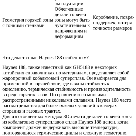
эксплуатации
Облегченные
детали горячей
Коробление, повреж
Геометрия горячей зоны
зоны могут быть
поддержек, потеря
с тонкими стенками
чувствительны к
точности размеров
напряжениям и
деформациям
Что делает сплав Haynes 188 особенным?
Haynes 188, также известный как GH5188 в некоторых
китайских справочниках по материалам, представляет собой
жаропрочный кобальтовый суперсплав. Он выбирается для
применений в горячей зоне, где важны стойкость к
окислению, термическая стабильность и производительность
в среде горячих газов. По сравнению со многими
распространенными никелевыми сплавами, Haynes 188 часто
рассматривается для более тяжелых условий в камерах
сгорания и газовых трактах.
Для изготовленных методом 3D-печати деталей горячей зоны
из кобальтовых суперсплавов сплав Haynes 188 ценен, когда
компонент должен выдерживать высокие температуры,
повторяющиеся термические циклы и сложную геометрию.