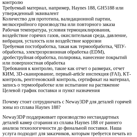
контролю
Требуемый материал, например, Haynes 188, GH5188 или
утвержденный эквивалент
Количество для прототипа, валидационной партии,
мелкосерийного производства или повторного заказа
Рабочая температура, условия термоциклирования,
воздействие горячих газов, окислительная среда, давление,
вибрация, усталость или воздействие коррозии
Требуемая постобработка, такая как термообработка, ЧПУ-
обработка, электроэрозионная обработка (EDM),
дробеструйная обработка, полировка, нанесение покрытий
или поверхностная обработка
Требования к контролю, такие как отчет о размерах, отчет
КИМ, 3D-сканирование, первый-article инспекция (FAI), КТ-
контроль, рентгеновский контроль, сертификат на материал,
запись о термообработке или испытание на растяжение
Целевой график поставки и пункт назначения
Почему стоит сотрудничать с Neway3DP для деталей горячей
зоны из сплава Haynes 188?
Neway3DP поддерживает производство нестандартных
деталей камер сгорания из сплава Haynes 188 от раннего
анализа технологичности до финальной поставки. Наша
услуга подходит для заказчиков, которым требуется печать из