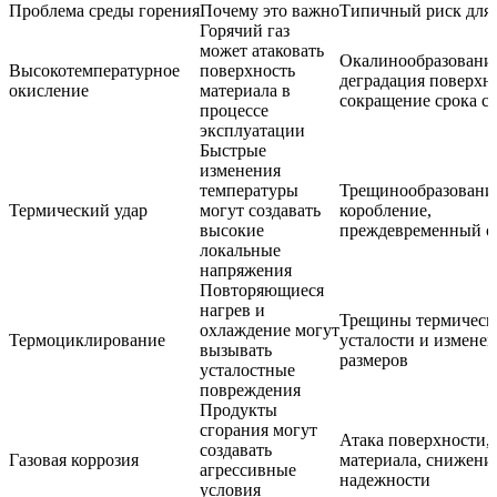
Проблема среды горения
Почему это важно
Типичный риск для 
Горячий газ
может атаковать
Окалинообразовани
Высокотемпературное
поверхность
деградация поверхн
окисление
материала в
сокращение срока с
процессе
эксплуатации
Быстрые
изменения
температуры
Трещинообразовани
Термический удар
могут создавать
коробление,
высокие
преждевременный о
локальные
напряжения
Повторяющиеся
нагрев и
Трещины термическ
охлаждение могут
Термоциклирование
усталости и измене
вызывать
размеров
усталостные
повреждения
Продукты
сгорания могут
Атака поверхности, 
создавать
Газовая коррозия
материала, снижени
агрессивные
надежности
условия