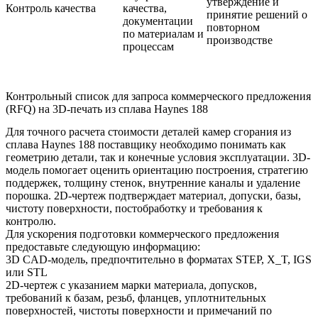
утверждение и
Контроль качества
качества,
принятие решений о
документации
повторном
по материалам и
производстве
процессам
Контрольный список для запроса коммерческого предложения
(RFQ) на 3D-печать из сплава Haynes 188
Для точного расчета стоимости деталей камер сгорания из
сплава Haynes 188 поставщику необходимо понимать как
геометрию детали, так и конечные условия эксплуатации. 3D-
модель помогает оценить ориентацию построения, стратегию
поддержек, толщину стенок, внутренние каналы и удаление
порошка. 2D-чертеж подтверждает материал, допуски, базы,
чистоту поверхности, постобработку и требования к
контролю.
Для ускорения подготовки коммерческого предложения
предоставьте следующую информацию:
3D CAD-модель, предпочтительно в форматах STEP, X_T, IGS
или STL
2D-чертеж с указанием марки материала, допусков,
требований к базам, резьб, фланцев, уплотнительных
поверхностей, чистоты поверхности и примечаний по