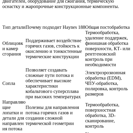
двигателей, оборудование для сжигания, термическую
оснастку и жаропрочные конструкционные компоненты.
Тип детали
Почему подходит Haynes 188
Общая постобработка
Термообработка,
удаление поддержек,
Поддерживает воздействие
Облицовк
финишная обработка
горячих газов, стойкость к
и камер
поверхности, КТ- или
окислению и тонкостенные
сгорания
рентгеновский
термические конструкции
контроль при
необходимости
Позволяет создавать
Электроэрозионная
сложные пути потока и
обработка (EDM),
обеспечивает высокие
Сопла
ЧПУ-обработка,
характеристики
полировка, контроль
кобальтового суперсплава
размеров
при высоких температурах
Направляю
Термообработка,
щие
Полезны для направления
поверхностная
лопатки и
потока горячих газов и
обработка, 3D-
детали для
создания сложной
сканирование,
направлен
термической геометрии
контроль
ия потока