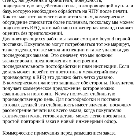
стенку, нагруженный кронштейн, поверхность,
подверженную воздействию тепла, токопроводящий путь или
базу, которую необходимо обработать на ЧПУ после печати.
Как только этот элемент становится ясным, коммерческое
обсуждение становится более полезным, поскольку мы можем
подготовить RFQ, который наша инженерная команда сможет
оценить без предположений.
Для повторяющихся работ мы также смотрим beyond первой
поставки. Покупателю могут потребоваться тот же маршрут,
та же отделка, тот же метод инспекции и та же упаковка для
последующих заказов. Это означает, что мы должны
зафиксировать предположения о построении,
последовательность постобработки и план инспекции. Если
деталь может перейти от прототипа к мелкосерийному
производству, в RFQ это должно быть четко указано.
В коммерческом плане это защищает обе стороны. Покупатель
получает коммерческое предложение, которое можно
сравнивать и повторять. Neway получает стабильную
производственную цель. Для постобработки и поставки
готовых деталей эта стабильность имеет значение, поскольку
рассмотрение печати как всего заказа, когда покупателю
фактически нужна готовая деталь, может легко превратить
простой повторный заказ в новый инженерный обзор.
Коммерческие примечания перед размещением заказа