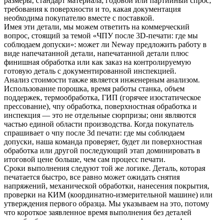
размеры, стандарт материала, годовой или партийный спрос,
требования к поверхности и то, какая документация
необходима покупателю вместе с поставкой.
Имея эти детали, мы можем ответить на коммерческий
вопрос, стоящий за темой «ЧПУ после 3D-печати: где мы
соблюдаем допуски»: может ли Neway предложить работу в
виде напечатанной детали, напечатанной детали плюс
финишная обработка или как заказ на контролируемую
готовую деталь с документированной инспекцией.
Анализ стоимости также является инженерным анализом.
Использование порошка, время работы станка, объем
поддержек, термообработка, ГИП (горячее изостатическое
прессование), чпу обработка, поверхностная обработка и
инспекция — это не отдельные сюрпризы; они являются
частью единой области производства. Когда покупатель
спрашивает о чпу после 3d печати: где мы соблюдаем
допуски, наша команда проверяет, будет ли
поверхностная
обработка
или другой последующий этап доминировать в
итоговой цене больше, чем сам процесс печати.
Сроки выполнения следуют той же логике. Деталь, которая
печатается быстро, все равно может ожидать снятия
напряжений, механической обработки, нанесения покрытия,
проверки на КИМ (координатно-измерительной машине) или
утверждения первого образца. Мы указываем на это, потому
что короткое заявленное время выполнения без деталей