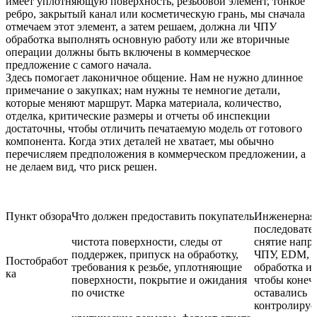
имеет уплотняющую поверхность, резьбовой элемент, тонкое
ребро, закрытый канал или косметическую грань, мы сначала
отмечаем этот элемент, а затем решаем, должна ли
ЧПУ
обработка
выполнять основную работу или же вторичные
операции должны быть включены в коммерческое
предложение с самого начала.
Здесь помогает лаконичное общение. Нам не нужно длинное
примечание о закупках; нам нужны те немногие детали,
которые меняют маршрут. Марка материала, количество,
отделка, критические размеры и отчеты об инспекции
достаточны, чтобы отличить печатаемую модель от готового
компонента. Когда этих деталей не хватает, мы обычно
перечисляем предположения в коммерческом предложении, а
не делаем вид, что риск решен.
Пункт обзора
Что должен предоставить покупатель
Инженерная
последовател
чистота поверхности, следы от
снятие напр
поддержек, припуск на обработку,
ЧПУ, EDM, п
Постобработ
требования к резьбе, уплотняющие
обработка и
ка
поверхности, покрытие и ожидания
чтобы конеч
по очистке
оставались
контролиру