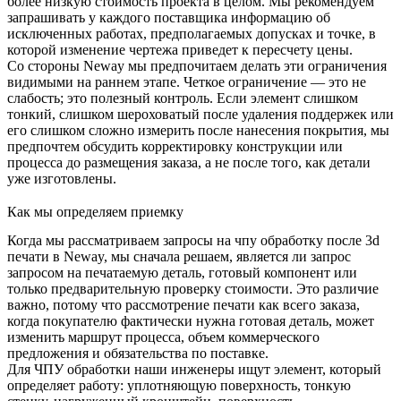
более низкую стоимость проекта в целом. Мы рекомендуем
запрашивать у каждого поставщика информацию об
исключенных работах, предполагаемых допусках и точке, в
которой изменение чертежа приведет к пересчету цены.
Со стороны Neway мы предпочитаем делать эти ограничения
видимыми на раннем этапе. Четкое ограничение — это не
слабость; это полезный контроль. Если элемент слишком
тонкий, слишком шероховатый после удаления поддержек или
его слишком сложно измерить после нанесения покрытия, мы
предпочтем обсудить корректировку конструкции или
процесса до размещения заказа, а не после того, как детали
уже изготовлены.
Как мы определяем приемку
Когда мы рассматриваем запросы на чпу обработку после 3d
печати в Neway, мы сначала решаем, является ли запрос
запросом на печатаемую деталь, готовый компонент или
только предварительную проверку стоимости. Это различие
важно, потому что рассмотрение печати как всего заказа,
когда покупателю фактически нужна готовая деталь, может
изменить маршрут процесса, объем коммерческого
предложения и обязательства по поставке.
Для
ЧПУ обработки
наши инженеры ищут элемент, который
определяет работу: уплотняющую поверхность, тонкую