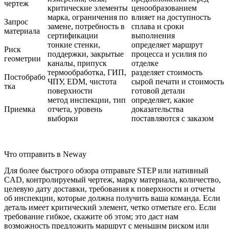
чертеж
критические элементы
ценообразованием
марка, ограничения по
влияет на доступность
Запрос
замене, потребность в
сплава и сроки
материала
сертификации
выполнения
тонкие стенки,
определяет маршрут
Риск
поддержки, закрытые
процесса и усилия по
геометрии
каналы, припуск
отделке
термообработка, ГИП,
разделяет стоимость
Постобрабо
ЧПУ, EDM, чистота
сырой печати и стоимость
тка
поверхности
готовой детали
метод инспекции, тип
определяет, какие
Приемка
отчета, уровень
доказательства
выборки
поставляются с заказом
Что отправить в Neway
Для более быстрого обзора отправьте STEP или нативный
CAD, контролируемый чертеж, марку материала, количество,
целевую дату доставки, требования к поверхности и отчеты
об инспекции, которые должна получить ваша команда. Если
деталь имеет критический элемент, четко отметьте его. Если
требование гибкое, скажите об этом; это даст нам
возможность предложить маршрут с меньшим риском или