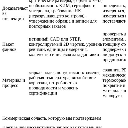
критические размеры, формат отчета,
необходимость КИМ, сертификат
определить, 
Доказательст
материала, требование НК
измеряться, 
ва
(неразрушающего контроля),
измеряться и
инспекции
утверждение образца и записи для
поставляютс
повторных заказов
проверить д
нативный CAD или STEP,
элементам, л
Пакет
контролируемый 2D чертеж, уровень
толщину сте
файлов
ревизии, единицы измерения,
поддержек и
количество и целевая дата доставки
ли допуск на
предполагае
сравнить PB
марка сплава, допустимость замены,
механическу
рабочая температура, воздействие
Материал и
термообрабо
коррозии, потребность в
процесс
покрытие и 
проводимости и уровень
материала п
сертификации
маршрута
Коммерческая область, которую мы подтверждаем
Прежде чем рассматривать запрос как готовый для