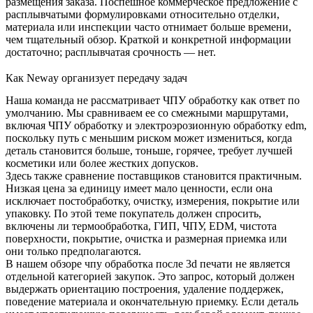
размещения заказа. Поспешное коммерческое предложение с
расплывчатыми формулировками относительно отделки,
материала или инспекции часто отнимает больше времени,
чем тщательный обзор. Краткой и конкретной информации
достаточно; расплывчатая срочность — нет.
Как Neway организует передачу задач
Наша команда не рассматривает ЧПУ обработку как ответ по
умолчанию. Мы сравниваем ее со смежными маршрутами,
включая
ЧПУ обработку
и
электроэрозионную обработку edm
,
поскольку путь с меньшим риском может измениться, когда
деталь становится больше, тоньше, горячее, требует лучшей
косметики или более жестких допусков.
Здесь также сравнение поставщиков становится практичным.
Низкая цена за единицу имеет мало ценности, если она
исключает постобработку, очистку, измерения, покрытие или
упаковку. По этой теме покупатель должен спросить,
включены ли термообработка, ГИП, ЧПУ, EDM, чистота
поверхности, покрытие, очистка и размерная приемка или
они только предполагаются.
В нашем обзоре чпу обработка после 3d печати не является
отдельной категорией закупок. Это запрос, который должен
выдержать ориентацию построения, удаление поддержек,
поведение материала и окончательную приемку. Если деталь