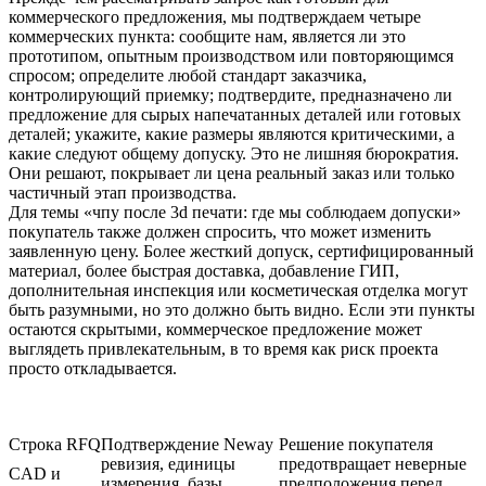
коммерческого предложения, мы подтверждаем четыре
коммерческих пункта: сообщите нам, является ли это
прототипом, опытным производством или повторяющимся
спросом; определите любой стандарт заказчика,
контролирующий приемку; подтвердите, предназначено ли
предложение для сырых напечатанных деталей или готовых
деталей; укажите, какие размеры являются критическими, а
какие следуют общему допуску. Это не лишняя бюрократия.
Они решают, покрывает ли цена реальный заказ или только
частичный этап производства.
Для темы «чпу после 3d печати: где мы соблюдаем допуски»
покупатель также должен спросить, что может изменить
заявленную цену. Более жесткий допуск, сертифицированный
материал, более быстрая доставка, добавление ГИП,
дополнительная инспекция или косметическая отделка могут
быть разумными, но это должно быть видно. Если эти пункты
остаются скрытыми, коммерческое предложение может
выглядеть привлекательным, в то время как риск проекта
просто откладывается.
Строка RFQ
Подтверждение Neway
Решение покупателя
ревизия, единицы
предотвращает неверные
CAD и
измерения, базы,
предположения перед