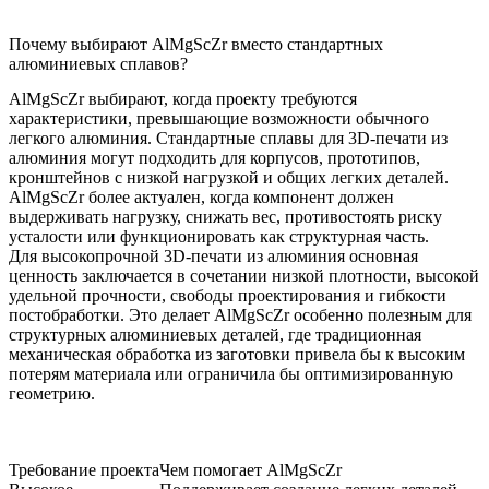
Почему выбирают AlMgScZr вместо стандартных
алюминиевых сплавов?
AlMgScZr выбирают, когда проекту требуются
характеристики, превышающие возможности обычного
легкого алюминия. Стандартные сплавы для 3D-печати из
алюминия могут подходить для корпусов, прототипов,
кронштейнов с низкой нагрузкой и общих легких деталей.
AlMgScZr более актуален, когда компонент должен
выдерживать нагрузку, снижать вес, противостоять риску
усталости или функционировать как структурная часть.
Для высокопрочной 3D-печати из алюминия основная
ценность заключается в сочетании низкой плотности, высокой
удельной прочности, свободы проектирования и гибкости
постобработки. Это делает AlMgScZr особенно полезным для
структурных алюминиевых деталей, где традиционная
механическая обработка из заготовки привела бы к высоким
потерям материала или ограничила бы оптимизированную
геометрию.
Требование проекта
Чем помогает AlMgScZr