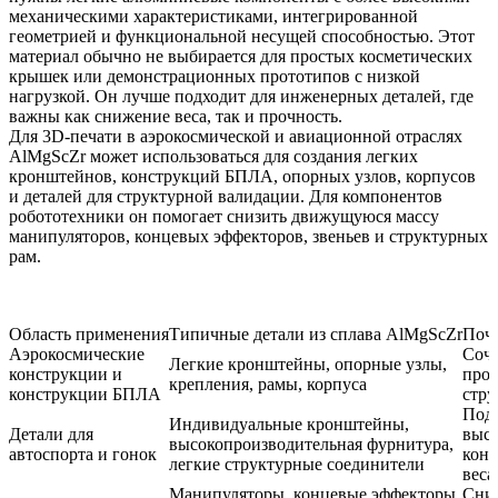
механическими характеристиками, интегрированной
геометрией и функциональной несущей способностью. Этот
материал обычно не выбирается для простых косметических
крышек или демонстрационных прототипов с низкой
нагрузкой. Он лучше подходит для инженерных деталей, где
важны как снижение веса, так и прочность.
Для
3D-печати в аэрокосмической и авиационной отраслях
AlMgScZr может использоваться для создания легких
кронштейнов, конструкций БПЛА, опорных узлов, корпусов
и деталей для структурной валидации. Для
компонентов
робототехники
он помогает снизить движущуюся массу
манипуляторов, концевых эффекторов, звеньев и структурных
рам.
Область применения
Типичные детали из сплава AlMgScZr
Поче
Аэрокосмические
Соче
Легкие кронштейны, опорные узлы,
конструкции и
проч
крепления, рамы, корпуса
конструкции БПЛА
стр
Под
Индивидуальные кронштейны,
Детали для
выс
высокопроизводительная фурнитура,
автоспорта и гонок
конс
легкие структурные соединители
веса
Манипуляторы, концевые эффекторы,
Сни