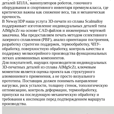
деталей БПЛА, манипуляторов роботов, гоночного
оборудования и спортивного инвентаря премиум-класса, где
критически важны как снижение веса, так и механическая
прочность.
В Neway3DP наша услуга
3D-печати из сплава Scalmalloy
поддерживает изготовление индивидуальных деталей типа
AlMgScZr на основе CAD-файлов и инженерных чертежей
заказчика. Мы предоставляем печать методом селективного
лазерного сплавления (PBF), анализ ориентации построения,
разработку стратегии поддержек, термообработку, ЧПУ-
обработку, поверхностную обработку, контроль качества и
поддержку мелкосерийного производства функциональных
легких алюминиевых компонентов.
Для покупателей, ищущих производителя индивидуальных
3D-печатных деталей из сплава AlMgScZr, ключевым
моментом является оценка проекта как структурного
алюминиевого применения, а не просто визуального
прототипа. Поставщик должен понимать направление
нагрузки, риск усталости, толщину стенок, топологическую
оптимизацию, контроль деформации, термообработку,
припуски на последующую механическую обработку и
требования к инспекции перед подтверждением маршрута
производства.