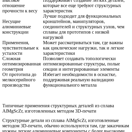
Высокое
Поддерживает создание легких деталей,
отношение
которые все еще требуют структурных
прочности к весу
характеристик
Лучше подходит для функциональных
Несущие
кронштейнов, манипуляторов,
алюминиевые
соединителей и структурных узлов, чем
конструкции
сплавы для прототипов с низкой
нагрузкой
Применения,
Может рассматриваться там, где важны
чувствительные к
как циклические нагрузки, так и легкие
усталости
характеристики
Сложная
Позволяет создавать топологически
оптимизированная
оптимизированные структуры, полые
геометрия
секции и интегрированные элементы
От прототипа до
Избегает необходимости в оснастке,
мелкосерийного
поддерживая реальную валидацию
производства
функционального металла
Типичные применения структурных деталей из сплава
AlMgScZr, изготовленных методом 3D-печати
Структурные детали из сплава AlMgScZr, изготовленные
методом 3D-печати, обычно используются там, где заказчикам
нужны легкие алюминиевые компоненты с более высокими