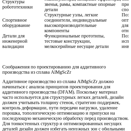
Структуры
звенья, рамы, компактные опорные
при 
робототехники
детали
спос
Структурные узлы, легкие
Позв
Спортивное
соединители, индивидуальные
опт
оборудование
высокопроизводительные
для 
компоненты
отно
Детали для
Функциональные прототипы,
Позв
инженерной
тестовые конструкции,
испы
валидации
мелкосерийные несущие детали
инве
Соображения по проектированию для аддитивного
производства из сплава AlMgScZr
Аддитивное производство из сплава AlMgScZr должно
начинаться с анализа принципов проектирования для
аддитивного производства (DFAM). Поскольку материал
часто используется для структурных легких деталей, дизайн
должен учитывать толщину стенок, стратегию поддержек,
контроль деформации, пути передачи нагрузки, удаление
порошка, топологическую оптимизацию и припуски на
последующую механическую обработку перед производством.
Для тонкостенных структур и оптимизированных несущих
деталей дизайн должен избегать ненужных зон с обильными