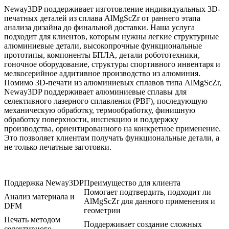
Neway3DP поддерживает изготовление индивидуальных 3D-
печатных деталей из сплава AlMgScZr от раннего этапа
анализа дизайна до финальной доставки. Наша услуга
подходит для клиентов, которым нужны легкие структурные
алюминиевые детали, высокопрочные функциональные
прототипы, компоненты БПЛА, детали робототехники,
гоночное оборудование, структуры спортивного инвентаря и
мелкосерийное аддитивное производство из алюминия.
Помимо 3D-печати из алюминиевых сплавов типа AlMgScZr,
Neway3DP поддерживает
алюминиевые сплавы для
селективного лазерного сплавления (PBF)
, последующую
механическую обработку, термообработку, финишную
обработку поверхности, инспекцию и поддержку
производства, ориентированного на конкретное применение.
Это позволяет клиентам получать функциональные детали, а
не только печатные заготовки.
Поддержка Neway3DP
Преимущество для клиента
Помогает подтвердить, подходит ли
Анализ материала и
AlMgScZr для данного применения и
DFM
геометрии
Печать методом
Поддерживает создание сложных
селективного