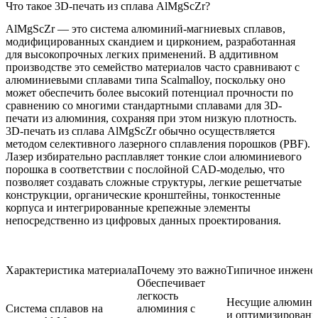
Что такое 3D-печать из сплава AlMgScZr?
AlMgScZr — это система алюминий-магниевых сплавов,
модифицированных скандием и цирконием, разработанная
для высокопрочных легких применений. В аддитивном
производстве это семейство материалов часто сравнивают с
алюминиевыми сплавами типа Scalmalloy, поскольку оно
может обеспечить более высокий потенциал прочности по
сравнению со многими стандартными сплавами для 3D-
печати из алюминия, сохраняя при этом низкую плотность.
3D-печать из сплава AlMgScZr обычно осуществляется
методом
селективного лазерного сплавления порошков (PBF)
.
Лазер избирательно расплавляет тонкие слои алюминиевого
порошка в соответствии с послойной CAD-моделью, что
позволяет создавать сложные структуры, легкие решетчатые
конструкции, органические кронштейны, тонкостенные
корпуса и интегрированные крепежные элементы
непосредственно из цифровых данных проектирования.
Характеристика материала
Почему это важно
Типичное инженер
Обеспечивает
легкость
Несущие алюмини
Система сплавов на
алюминия с
и оптимизирован