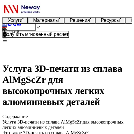
Услуги
Материалы
Решения
Ресурсы
О
Русский
Получить мгновенный расчет
Услуга 3D-печати из сплава
AlMgScZr для
высокопрочных легких
алюминиевых деталей
Содержание
Услуга 3D-печати из сплава AlMgScZr для высокопрочных
легких алюминиевых деталей
Что такое 3D-печать из сплава AlMgScZr?