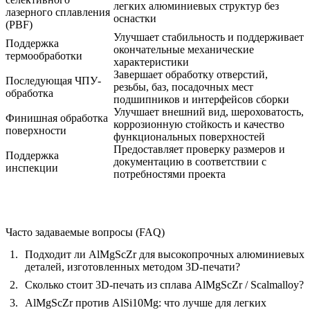
легких алюминиевых структур без
лазерного сплавления
оснастки
(PBF)
Улучшает стабильность и поддерживает
Поддержка
окончательные механические
термообработки
характеристики
Завершает обработку отверстий,
Последующая ЧПУ-
резьбы, баз, посадочных мест
обработка
подшипников и интерфейсов сборки
Улучшает внешний вид, шероховатость,
Финишная обработка
коррозионную стойкость и качество
поверхности
функциональных поверхностей
Предоставляет проверку размеров и
Поддержка
документацию в соответствии с
инспекции
потребностями проекта
Часто задаваемые вопросы (FAQ)
Подходит ли AlMgScZr для высокопрочных алюминиевых
деталей, изготовленных методом 3D-печати?
Сколько стоит 3D-печать из сплава AlMgScZr / Scalmalloy?
AlMgScZr против AlSi10Mg: что лучше для легких