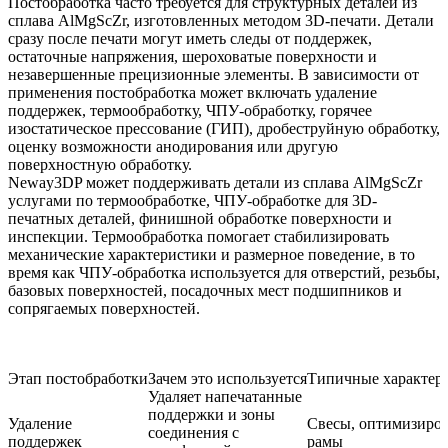
Постобработка часто требуется для структурных деталей из
сплава AlMgScZr, изготовленных методом 3D-печати. Детали
сразу после печати могут иметь следы от поддержек,
остаточные напряжения, шероховатые поверхности и
незавершенные прецизионные элементы. В зависимости от
применения постобработка может включать удаление
поддержек, термообработку, ЧПУ-обработку, горячее
изостатическое прессование (ГИП), дробеструйную обработку,
оценку возможности анодирования или другую
поверхностную обработку.
Neway3DP может поддерживать детали из сплава AlMgScZr
услугами по
термообработке
,
ЧПУ-обработке для 3D-
печатных деталей
, финишной обработке поверхности и
инспекции. Термообработка помогает стабилизировать
механические характеристики и размерное поведение, в то
время как ЧПУ-обработка используется для отверстий, резьбы,
базовых поверхностей, посадочных мест подшипников и
сопрягаемых поверхностей.
Этап постобработки
Зачем это используется
Типичные характери
Удаляет напечатанные
поддержки и зоны
Удаление
Свесы, оптимизиро
соединения с
поддержек
рамы