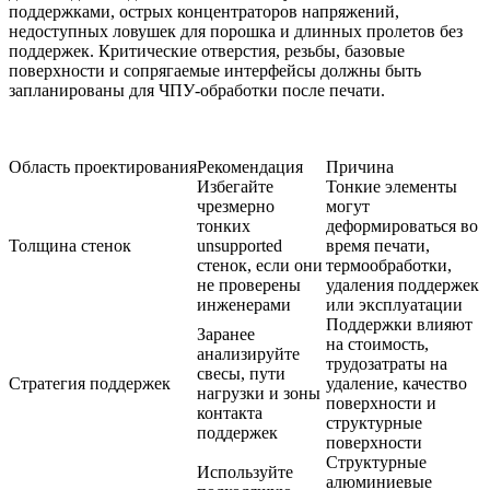
поддержками, острых концентраторов напряжений,
недоступных ловушек для порошка и длинных пролетов без
поддержек. Критические отверстия, резьбы, базовые
поверхности и сопрягаемые интерфейсы должны быть
запланированы для ЧПУ-обработки после печати.
Область проектирования
Рекомендация
Причина
Избегайте
Тонкие элементы
чрезмерно
могут
тонких
деформироваться во
Толщина стенок
unsupported
время печати,
стенок, если они
термообработки,
не проверены
удаления поддержек
инженерами
или эксплуатации
Поддержки влияют
Заранее
на стоимость,
анализируйте
трудозатраты на
свесы, пути
Стратегия поддержек
удаление, качество
нагрузки и зоны
поверхности и
контакта
структурные
поддержек
поверхности
Структурные
Используйте
алюминиевые