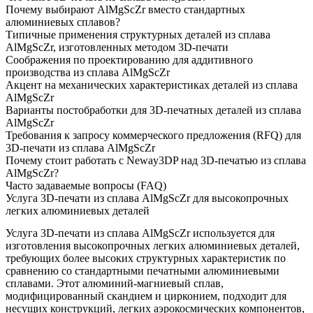
Почему выбирают AlMgScZr вместо стандартных
алюминиевых сплавов?
Типичные применения структурных деталей из сплава
AlMgScZr, изготовленных методом 3D-печати
Соображения по проектированию для аддитивного
производства из сплава AlMgScZr
Акцент на механических характеристиках деталей из сплава
AlMgScZr
Варианты постобработки для 3D-печатных деталей из сплава
AlMgScZr
Требования к запросу коммерческого предложения (RFQ) для
3D-печати из сплава AlMgScZr
Почему стоит работать с Neway3DP над 3D-печатью из сплава
AlMgScZr?
Часто задаваемые вопросы (FAQ)
Услуга 3D-печати из сплава AlMgScZr для высокопрочных
легких алюминиевых деталей
Услуга 3D-печати из сплава AlMgScZr используется для
изготовления высокопрочных легких алюминиевых деталей,
требующих более высоких структурных характеристик по
сравнению со стандартными печатными алюминиевыми
сплавами. Этот алюминий-магниевый сплав,
модифицированный скандием и цирконием, подходит для
несущих конструкций, легких аэрокосмических компонентов,