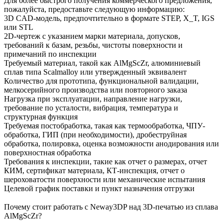
Для более быстрого получения коммерческого предложения,
пожалуйста, предоставьте следующую информацию:
3D CAD-модель, предпочтительно в формате STEP, X_T, IGS
или STL
2D-чертеж с указанием марки материала, допусков,
требований к базам, резьбы, чистоты поверхности и
примечаний по инспекции
Требуемый материал, такой как AlMgScZr, алюминиевый
сплав типа Scalmalloy или утвержденный эквивалент
Количество для прототипа, функциональной валидации,
мелкосерийного производства или повторного заказа
Нагрузка при эксплуатации, направление нагрузки,
требование по усталости, вибрация, температура и
структурная функция
Требуемая постобработка, такая как термообработка, ЧПУ-
обработка, ГИП (при необходимости), дробеструйная
обработка, полировка, оценка возможности анодирования или
поверхностная обработка
Требования к инспекции, такие как отчет о размерах, отчет
КИМ, сертификат материала, КТ-инспекция, отчет о
шероховатости поверхности или механические испытания
Целевой график поставки и пункт назначения отгрузки
Почему стоит работать с Neway3DP над 3D-печатью из сплава
AlMgScZr?