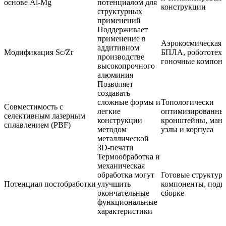
основе Al-Mg
потенциалом для
конструкции
структурных
применений
Поддерживает
применение в
Аэрокосмическая о
аддитивном
Модификация Sc/Zr
БПЛА, робототехн
производстве
гоночные компон
высокопрочного
алюминия
Позволяет
создавать
сложные формы и
Топологически
Совместимость с
легкие
оптимизированны
селективным лазерным
конструкции
кронштейны, мани
сплавлением (PBF)
методом
узлы и корпуса
металлической
3D-печати
Термообработка и
механическая
обработка могут
Готовые структур
Потенциал постобработки
улучшить
компоненты, подг
окончательные
сборке
функциональные
характеристики