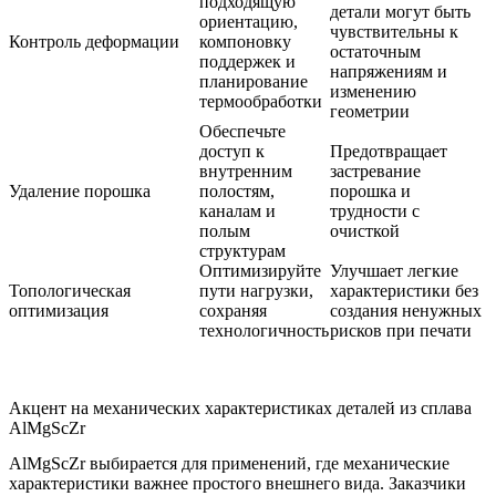
подходящую
детали могут быть
ориентацию,
чувствительны к
Контроль деформации
компоновку
остаточным
поддержек и
напряжениям и
планирование
изменению
термообработки
геометрии
Обеспечьте
доступ к
Предотвращает
внутренним
застревание
Удаление порошка
полостям,
порошка и
каналам и
трудности с
полым
очисткой
структурам
Оптимизируйте
Улучшает легкие
Топологическая
пути нагрузки,
характеристики без
оптимизация
сохраняя
создания ненужных
технологичность
рисков при печати
Акцент на механических характеристиках деталей из сплава
AlMgScZr
AlMgScZr выбирается для применений, где механические
характеристики важнее простого внешнего вида. Заказчики