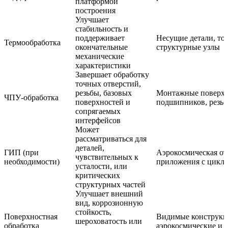
платформой
построения
Улучшает
стабильность и
поддерживает
Несущие детали, то
Термообработка
окончательные
структурные узлы
механические
характеристики
Завершает обработку
точных отверстий,
резьбы, базовых
Монтажные поверхно
ЧПУ-обработка
поверхностей и
подшипников, резьб
сопрягаемых
интерфейсов
Может
рассматриваться для
деталей,
ГИП (при
Аэрокосмическая отр
чувствительных к
необходимости)
приложения с цикл
усталости, или
критических
структурных частей
Улучшает внешний
вид, коррозионную
стойкость,
Поверхностная
Видимые конструкци
шероховатость или
обработка
аэрокосмические и