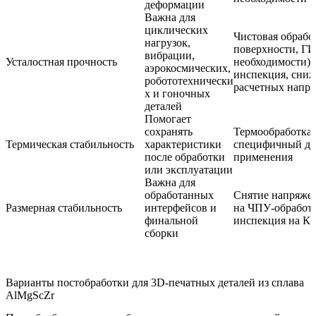
деформации
Важна для
циклических
Чистовая обрабо
нагрузок,
поверхности, Г
вибрации,
Усталостная прочность
необходимости),
аэрокосмических,
инспекция, сни
робототехнически
расчетных напр
х и гоночных
деталей
Помогает
сохранять
Термообработка 
Термическая стабильность
характеристики
специфичный дл
после обработки
применения
или эксплуатации
Важна для
обработанных
Снятие напряже
Размерная стабильность
интерфейсов и
на ЧПУ-обработк
финальной
инспекция на 
сборки
Варианты постобработки для 3D-печатных деталей из сплава
AlMgScZr