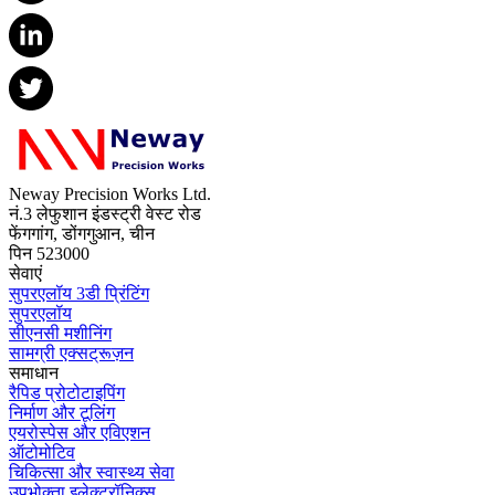
Neway Precision Works Ltd.
नं.3 लेफुशान इंडस्ट्री वेस्ट रोड
फेंगगांग, डोंगगुआन, चीन
पिन 523000
सेवाएं
सुपरएलॉय 3डी प्रिंटिंग
सुपरएलॉय
सीएनसी मशीनिंग
सामग्री एक्सट्रूज़न
समाधान
रैपिड प्रोटोटाइपिंग
निर्माण और टूलिंग
एयरोस्पेस और एविएशन
ऑटोमोटिव
चिकित्सा और स्वास्थ्य सेवा
उपभोक्ता इलेक्ट्रॉनिक्स