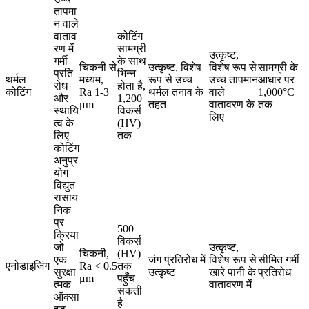
तापमा
न वाले
वाताव
कोटिंग
रण में
सामग्री
उत्कृष्ट,
गर्मी
के साथ
चिकनी से
उत्कृष्ट, विशेष
विशेष रूप से
सामग्री के
प्रति
भिन्न
थर्मल
मध्यम,
रूप से उच्च
उच्च तापमान
आधार पर
रोध
होता है,
कोटिंग
Ra 1-3
थर्मल तनाव के
वाले
1,000°C
और
1,200
μm
तहत
वातावरण के
तक
स्थायि
विकर्स
लिए
त्व के
(HV)
लिए
तक
कोटिंग
अनुप्र
योग
विद्युत
रासाय
निक
प्र
500
क्रिया
विकर्स
जो
उत्कृष्ट,
चिकनी,
(HV)
एक
जंग प्रतिरोध में
विशेष रूप से
सीमित गर्मी
एनोडाइजिंग
Ra < 0.5
तक
सुरक्षा
उत्कृष्ट
खारे पानी के
प्रतिरोध
μm
पहुँच
त्मक
वातावरण में
सकती
ऑक्सा
है