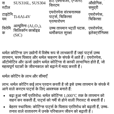
हीट एक्सचेंजर, एग्जॉस्ट
स
SUS316L
,
SUS304
औद्योगिक,
सिस्टम
स्टील
समुद्री
एयरोस्पेस संरचनात्मक
टाइटेनि
एयरोस्पेस,
Ti-6Al-4V
पार्ट्स, चिकित्सा
यम
चिकित्सा
प्रत्यारोपण
अल्यूमिना (Al₂O₃)
,
सिरेमि
उच्च तापमान भट्ठी घटक,
एयरोस्पेस,
सिलिकॉन कार्बाइड
क
थर्मोकपल सुरक्षा
इलेक्ट्रॉनिक्स
(SiC)
थर्मल कोटिंग्स उन उद्योगों में विशेष रूप से लाभकारी हैं जहां पार्ट्स उच्च
तापमान, चरम घिसाव और थर्मल चक्रण के संपर्क में आते हैं। एयरोस्पेस,
ऑटोमोटिव और ऊर्जा उद्योग थर्मल कोटिंग्स से काफी लाभान्वित होते हैं, जो
महत्वपूर्ण घटकों के जीवनकाल को बढ़ाने में मदद करती हैं।
थर्मल कोटिंग के लाभ और सीमाएँ
लाभ:
थर्मल कोटिंग कई लाभ प्रदान करती है जो इसे उच्च तापमान के संपर्क में
आने वाले कस्टम पार्ट्स के लिए आवश्यक बनाते हैं:
बढ़ा हुआ गर्मी प्रतिरोध
: थर्मल कोटिंग्स 1,000°C तक के तापमान को
सहन कर सकती हैं, पार्ट्स को गर्मी से होने वाली गिरावट से बचाती हैं।
बेहतर स्थायित्व
: कोटिंग्स पार्ट्स के घिसाव प्रतिरोध को बढ़ाती हैं, उच्च-
तनाव वाले वातावरण में उनके परिचालन जीवन को बढ़ाती हैं।