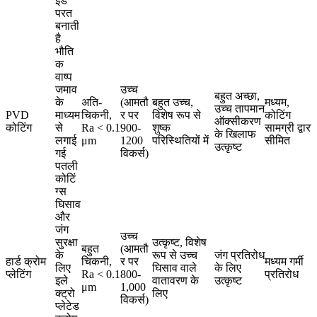
इड
परत
बनाती
है
भौति
क
वाष्प
जमाव
उच्च
बहुत अच्छा,
के
अति-
(आमतौ
बहुत उच्च,
मध्यम,
उच्च तापमान
PVD
माध्यम
चिकनी,
र पर
विशेष रूप से
कोटिंग
ऑक्सीकरण
कोटिंग
से
Ra < 0.1
900-
शुष्क
सामग्री द्वारा
के खिलाफ
लगाई
μm
1200
परिस्थितियों में
सीमित
उत्कृष्ट
गई
विकर्स)
पतली
कोटिं
ग्स
घिसाव
और
जंग
उच्च
सुरक्षा
उत्कृष्ट, विशेष
बहुत
(आमतौ
के
रूप से उच्च
जंग प्रतिरोध
हार्ड क्रोम
चिकनी,
र पर
मध्यम गर्मी
लिए
घिसाव वाले
के लिए
प्लेटिंग
Ra < 0.1
800-
प्रतिरोध
इले
वातावरण के
उत्कृष्ट
μm
1,000
क्ट्रो
लिए
विकर्स)
प्लेटेड