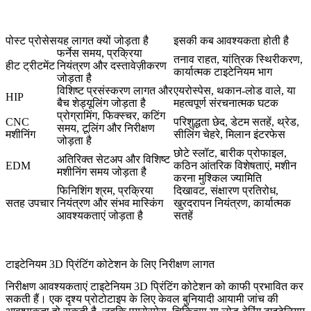
पोस्ट प्रोसेस
यह लागत क्यों जोड़ता है
इसकी कब आवश्यकता होती है
फर्नेस समय, प्रक्रिया
तनाव राहत, यांत्रिक स्थिरीकरण,
हीट ट्रीटमेंट
नियंत्रण और दस्तावेज़ीकरण
कार्यात्मक टाइटेनियम भाग
जोड़ता है
विशिष्ट प्रसंस्करण लागत और
एयरोस्पेस, थकान-लोड वाले, या
HIP
बैच शेड्यूलिंग जोड़ता है
महत्वपूर्ण संरचनात्मक घटक
प्रोग्रामिंग, फिक्स्चर, कटिंग
CNC
परिशुद्धता छेद, डेटम सतहें, थ्रेड,
समय, टूलिंग और निरीक्षण
मशीनिंग
सीलिंग चेहरे, मिलान इंटरफेस
जोड़ता है
छोटे स्लॉट, बारीक प्रोफाइल,
अतिरिक्त सेटअप और विशिष्ट
EDM
कठिन आंतरिक विशेषताएं, मशीन
मशीनिंग समय जोड़ता है
करना मुश्किल ज्यामिति
फिनिशिंग श्रम, प्रक्रिया
दिखावट, संक्षारण प्रतिरोध,
सतह उपचार
नियंत्रण और संभव मास्किंग
खुरदरापन नियंत्रण, कार्यात्मक
आवश्यकताएं जोड़ता है
सतहें
टाइटेनियम 3D प्रिंटिंग कोटेशन के लिए निरीक्षण लागत
निरीक्षण आवश्यकताएं टाइटेनियम 3D प्रिंटिंग कोटेशन को काफी प्रभावित कर
सकती हैं। एक दृश्य प्रोटोटाइप के लिए केवल बुनियादी आयामी जांच की