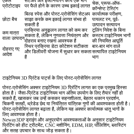
एकल
सेटअप और इंजीनियरिंग कार्य एक भाग
चेक, प्रूफ-ऑफ-
प्रोटोटाइप
पर फैले होने के कारण उच्च इकाई लागत
कॉन्सेप्ट टेस्टिंग
बिल्ड स्पेस और पोस्ट-प्रोसेसिंग सेटअप
कार्यात्मक परीक्षण,
छोटा बैच
साझा करके कम इकाई लागत संभव हो
पायलट रन, पूर्व-
सकती है
उत्पादन सत्यापन
प्रक्रिया अनुकूलन लागत को कम कर
टूलिंग निवेश के बिना
कम मात्रा
सकता है, लेकिन गुणवत्ता नियंत्रण और
कस्टम टाइटेनियम भागों
वाला उत्पादन
दोहराव बनाए रखना आवश्यक है
की नियमित आपूर्ति
स्थिर प्रक्रिया डेटा कोटेशन सटीकता
बार-बार मांग वाले
दोहराए गए
और डिलीवरी योजना में सुधार कर सकता
सत्यापित टाइटेनियम
आदेश
है
भाग
टाइटेनियम 3D प्रिंटेड पार्ट्स के लिए पोस्ट-प्रोसेसिंग लागत
पोस्ट-प्रोसेसिंग अक्सर टाइटेनियम 3D प्रिंटिंग लागत का एक प्रमुख हिस्सा
होता है। जैसा-प्रिंटेड टाइटेनियम भाग अंतिम उपयोग के लिए तैयार नहीं हो
सकते हैं, खासकर जब उन्हें कसकर सहनशीलता, बेहतर थकान प्रदर्शन,
चिकनी सतहों, थ्रेडेड छेद या नियंत्रित यांत्रिक गुणों की आवश्यकता होती है।
पोस्ट-प्रोसेसिंग लागत बढ़ाता है, लेकिन यह अक्सर कार्यात्मक धातु भागों के
लिए आवश्यक होता है।
Neway3DP ड्राइंग और अनुप्रयोग आवश्यकताओं के अनुसार टाइटेनियम
प्रिंटिंग को
हीट ट्रीटमेंट
,
CNC मशीनिंग
, EDM, HIP, पॉलिशिंग, ब्लास्टिंग
और
सतह उपचार
के साथ जोड़ सकता है।