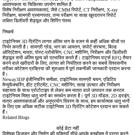
आवश्यकता या चिकित्सा उपयोग शामिल है
विशेष निरीक्षण आवश्यकताएं, जैसे CMM रिपोर्ट, CT निरीक्षण, X-ray
निरीक्षण, सामग्री प्रमाणपत्र, तन्य परीक्षण या सतह खुरदरापन रिपोर्ट
लक्षित डिलीवरी शेड्यूल और शिपिंग गंतव्य
निष्कर्ष
टाइटेनियम 3D प्रिंटिंग लागत अंतिम भाग के वजन से कहीं अधिक चीजों पर
निर्भर करती है। सामग्री ग्रेड, भाग का आयतन, सपोर्ट संरचना, बिल्ड
ओरिएंटेशन, मात्रा, पोस्ट-प्रोसेसिंग, CNC मशीनिंग, निरीक्षण और डिलीवरी
शेड्यूल सभी अंतिम मूल्य को प्रभावित करते हैं। टाइटेनियम पार्ट्स RFQ तैयार
करने वाले खरीदारों के लिए, लागत को नियंत्रित करने का सबसे विश्वसनीय
तरीका कोटेशन प्रक्रिया की शुरुआत में पूर्ण तकनीकी जानकारी प्रदान करना
है।
Neway3DP इंजीनियरिंग समीक्षा, टाइटेनियम सामग्री चयन, एडिटिव
मैन्युफैक्चरिंग, हीट ट्रीटमेंट, CNC मशीनिंग, सतह उपचार और निरीक्षण
सहायता के साथ प्रोटोटाइप से लेकर कम मात्रा वाले उत्पादन तक कस्टम
टाइटेनियम मिश्र धातु भागों का समर्थन करता है। पूर्ण 3D मॉडल, 2D ड्राइंग,
मात्रा आवश्यकताओं और अनुप्रयोग विवरण के साथ, हम कार्यात्मक धातु भागों
के लिए एक अधिक सटीक टाइटेनियम 3D प्रिंटिंग कोटेशन प्रदान कर सकते
हैं।
Related Blogs
कोई डेटा नहीं
विशेषज्ञ डिजाइन और निर्माण की युक्तियाँ सीधे आपके इनबॉक्स में प्राप्त करने