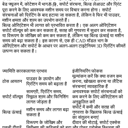
बेड फ्यूजन में, कोटेशन में भाग本身, सपोर्ट संरचना, बिल्ड लेआउट और प्रिंट
पूरा करने के लिए आवश्यक मशीन समय पर विचार करना होगा। सपोर्ट
संरचनाओं को प्रिंटिंग के बाद हटाया जा सकता है, लेकिन वे फिर भी पाउडर,
मशीन क्षमता और श्रम का उपभोग करते हैं।
बिल्ड ओरिएंटेशन भी लागत को प्रभावित करता है। एक अलग ओरिएंटेशन
सपोर्ट वॉल्यूम को कम कर सकता है, सतह की गुणवत्ता में सुधार कर सकता है,
या विरूपण के जोखिम को कम कर सकता है, लेकिन यह बिल्ड ऊंचाई या मशीन
समय को बढ़ा सकता है। इस कारण से, एक ही CAD मॉडल भाग के
ओरिएंटेशन और सपोर्ट के आधार पर अलग-अलग टाइटेनियम 3D प्रिंटिंग कीमतें
उत्पन्न कर सकता है।
ज्यामिति कारक
लागत प्रभाव
इंजीनियरिंग फोकस
मूल्यांकन करें कि क्या वजन कम
पाउडर के उपयोग और
ठोस आयतन
करना, खोखला करना या लैटिस
प्रिंटिंग समय को बढ़ाता है
संरचनाएं व्यावहारिक हैं
सामग्री, प्रिंटिंग समय,
अनावश्यक सपोर्ट संरचनाओं को
सपोर्ट वॉल्यूम
रिमूवल श्रम और फिनिशिंग
कम करने के लिए ओरिएंटेशन को
लागत जोड़ता है
अनुकूलित करें
सपोर्ट में कमी और सतह की
मशीन समय और लागत बढ़ा
बिल्ड ऊंचाई
गुणवत्ता के खिलाफ बिल्ड ऊंचाई
सकता है
का संतुलन बनाएं
विरूपण के जोखिम और
दीवार की मोटाई, सपोर्ट एक्सेस
पतली दीवारें
निरीक्षण की कठिनाई को बढ़ा
और पोस्ट-प्रोसेस स्थिरता की