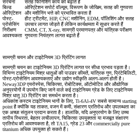
संरचना
सतह फिनिशिंग कार्य को बढ़ाते हैं
बिल्ड
ओरिएंटेशन सपोर्ट वॉल्यूम, विरूपण के जोखिम, सतह की गुणवत्ता
ओरिएंटेशन
और मशीनिंग भत्ते को प्रभावित करता है
पोस्ट-
हीट ट्रीटमेंट, HIP, CNC मशीनिंग, EDM, पॉलिशिंग और सतह
प्रोसेसिंग
उपचार लागत जोड़ते हैं लेकिन कार्यक्षमता में सुधार करते हैं
निरीक्षण
CMM, CT, X-ray, सामग्री प्रमाणपत्र और यांत्रिक परीक्षण
आवश्यकता
गुणवत्ता नियंत्रण लागत बढ़ाते हैं
सामग्री चयन और टाइटेनियम 3D प्रिंटिंग लागत
सामग्री चयन का टाइटेनियम 3D प्रिंटिंग लागत पर सीधा प्रभाव पड़ता है।
विभिन्न टाइटेनियम मिश्र धातुओं की पाउडर कीमतें, यांत्रिक गुण, प्रिंटेबिलिटी,
पोस्ट-प्रोसेसिंग आवश्यकताएं और उद्योग स्वीकृति अलग-अलग होती है।
Neway3DP एयरोस्पेस, चिकित्सा, रोबोटिक्स, ऑटोमोटिव और औद्योगिक
अनुप्रयोगों में उपयोग किए जाने वाले कई टाइटेनियम ग्रेड के लिए
टाइटेनियम
मिश्र धातु 3D प्रिंटिंग
का समर्थन करता है।
अधिकांश कस्टम टाइटेनियम भागों के लिए, Ti-6Al-4V सबसे सामान्य starting
point है क्योंकि यह ताकत, वजन में कमी, संक्षारण प्रतिरोध और उपलब्धता का
एक अच्छा संतुलन प्रदान करता है। हालांकि, यदि अनुप्रयोग के लिए उच्च
तापीय स्थिरता, बेहतर लचीलापन, चिकित्सा उपयुक्तता या मजबूत संक्षारण
प्रतिरोध की आवश्यकता है, तो TA15, ग्रेड 23 और commercially pure
titanium अधिक उपयुक्त हो सकते हैं।