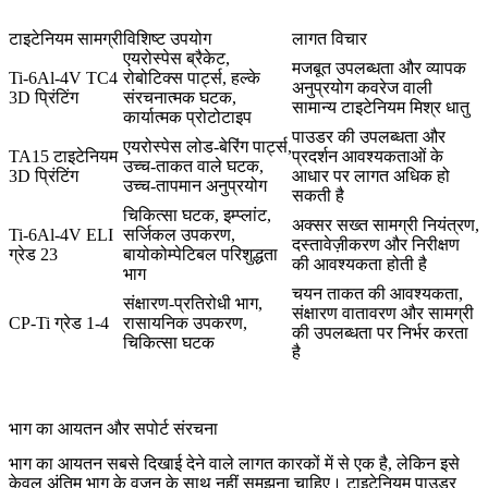
टाइटेनियम सामग्री
विशिष्ट उपयोग
लागत विचार
एयरोस्पेस ब्रैकेट,
मजबूत उपलब्धता और व्यापक
Ti-6Al-4V TC4
रोबोटिक्स पार्ट्स, हल्के
अनुप्रयोग कवरेज वाली
3D प्रिंटिंग
संरचनात्मक घटक,
सामान्य टाइटेनियम मिश्र धातु
कार्यात्मक प्रोटोटाइप
पाउडर की उपलब्धता और
एयरोस्पेस लोड-बेरिंग पार्ट्स,
TA15 टाइटेनियम
प्रदर्शन आवश्यकताओं के
उच्च-ताकत वाले घटक,
3D प्रिंटिंग
आधार पर लागत अधिक हो
उच्च-तापमान अनुप्रयोग
सकती है
चिकित्सा घटक, इम्प्लांट,
अक्सर सख्त सामग्री नियंत्रण,
Ti-6Al-4V ELI
सर्जिकल उपकरण,
दस्तावेज़ीकरण और निरीक्षण
ग्रेड 23
बायोकोम्पेटिबल परिशुद्धता
की आवश्यकता होती है
भाग
चयन ताकत की आवश्यकता,
संक्षारण-प्रतिरोधी भाग,
संक्षारण वातावरण और सामग्री
CP-Ti ग्रेड 1-4
रासायनिक उपकरण,
की उपलब्धता पर निर्भर करता
चिकित्सा घटक
है
भाग का आयतन और सपोर्ट संरचना
भाग का आयतन सबसे दिखाई देने वाले लागत कारकों में से एक है, लेकिन इसे
केवल अंतिम भाग के वजन के साथ नहीं समझना चाहिए। टाइटेनियम पाउडर