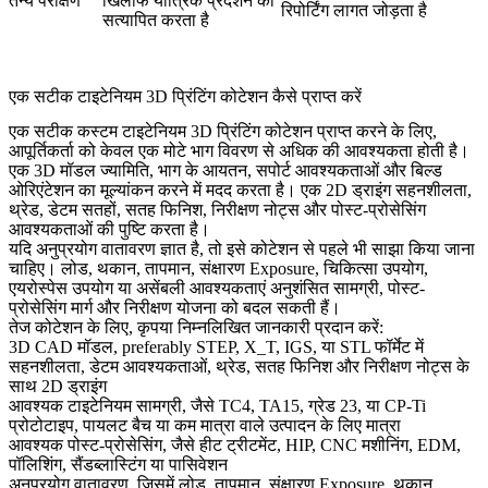
तन्य परीक्षण
खिलाफ यांत्रिक प्रदर्शन को
रिपोर्टिंग लागत जोड़ता है
सत्यापित करता है
एक सटीक टाइटेनियम 3D प्रिंटिंग कोटेशन कैसे प्राप्त करें
एक सटीक कस्टम टाइटेनियम 3D प्रिंटिंग कोटेशन प्राप्त करने के लिए,
आपूर्तिकर्ता को केवल एक मोटे भाग विवरण से अधिक की आवश्यकता होती है।
एक 3D मॉडल ज्यामिति, भाग के आयतन, सपोर्ट आवश्यकताओं और बिल्ड
ओरिएंटेशन का मूल्यांकन करने में मदद करता है। एक 2D ड्राइंग सहनशीलता,
थ्रेड, डेटम सतहों, सतह फिनिश, निरीक्षण नोट्स और पोस्ट-प्रोसेसिंग
आवश्यकताओं की पुष्टि करता है।
यदि अनुप्रयोग वातावरण ज्ञात है, तो इसे कोटेशन से पहले भी साझा किया जाना
चाहिए। लोड, थकान, तापमान, संक्षारण Exposure, चिकित्सा उपयोग,
एयरोस्पेस उपयोग या असेंबली आवश्यकताएं अनुशंसित सामग्री, पोस्ट-
प्रोसेसिंग मार्ग और निरीक्षण योजना को बदल सकती हैं।
तेज कोटेशन के लिए, कृपया निम्नलिखित जानकारी प्रदान करें:
3D CAD मॉडल, preferably STEP, X_T, IGS, या STL फॉर्मेट में
सहनशीलता, डेटम आवश्यकताओं, थ्रेड, सतह फिनिश और निरीक्षण नोट्स के
साथ 2D ड्राइंग
आवश्यक टाइटेनियम सामग्री, जैसे TC4, TA15, ग्रेड 23, या CP-Ti
प्रोटोटाइप, पायलट बैच या कम मात्रा वाले उत्पादन के लिए मात्रा
आवश्यक पोस्ट-प्रोसेसिंग, जैसे हीट ट्रीटमेंट, HIP, CNC मशीनिंग, EDM,
पॉलिशिंग, सैंडब्लास्टिंग या पासिवेशन
अनुप्रयोग वातावरण, जिसमें लोड, तापमान, संक्षारण Exposure, थकान