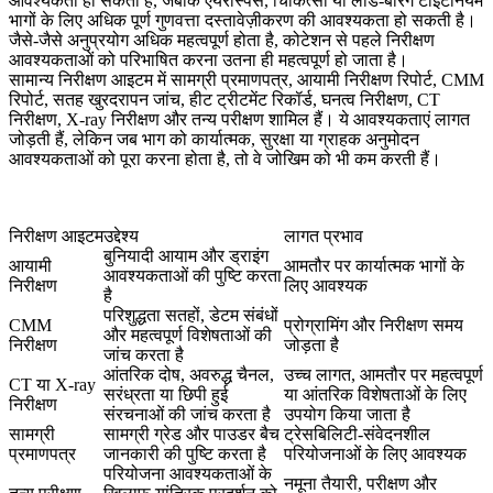
आवश्यकता हो सकती है, जबकि एयरोस्पेस, चिकित्सा या लोड-बेरिंग टाइटेनियम
भागों के लिए अधिक पूर्ण गुणवत्ता दस्तावेज़ीकरण की आवश्यकता हो सकती है।
जैसे-जैसे अनुप्रयोग अधिक महत्वपूर्ण होता है, कोटेशन से पहले निरीक्षण
आवश्यकताओं को परिभाषित करना उतना ही महत्वपूर्ण हो जाता है।
सामान्य निरीक्षण आइटम में सामग्री प्रमाणपत्र, आयामी निरीक्षण रिपोर्ट, CMM
रिपोर्ट, सतह खुरदरापन जांच, हीट ट्रीटमेंट रिकॉर्ड, घनत्व निरीक्षण, CT
निरीक्षण, X-ray निरीक्षण और तन्य परीक्षण शामिल हैं। ये आवश्यकताएं लागत
जोड़ती हैं, लेकिन जब भाग को कार्यात्मक, सुरक्षा या ग्राहक अनुमोदन
आवश्यकताओं को पूरा करना होता है, तो वे जोखिम को भी कम करती हैं।
निरीक्षण आइटम
उद्देश्य
लागत प्रभाव
बुनियादी आयाम और ड्राइंग
आयामी
आमतौर पर कार्यात्मक भागों के
आवश्यकताओं की पुष्टि करता
निरीक्षण
लिए आवश्यक
है
परिशुद्धता सतहों, डेटम संबंधों
CMM
प्रोग्रामिंग और निरीक्षण समय
और महत्वपूर्ण विशेषताओं की
निरीक्षण
जोड़ता है
जांच करता है
आंतरिक दोष, अवरुद्ध चैनल,
उच्च लागत, आमतौर पर महत्वपूर्ण
CT या X-ray
सरंध्रता या छिपी हुई
या आंतरिक विशेषताओं के लिए
निरीक्षण
संरचनाओं की जांच करता है
उपयोग किया जाता है
सामग्री
सामग्री ग्रेड और पाउडर बैच
ट्रेसबिलिटी-संवेदनशील
प्रमाणपत्र
जानकारी की पुष्टि करता है
परियोजनाओं के लिए आवश्यक
परियोजना आवश्यकताओं के
नमूना तैयारी, परीक्षण और