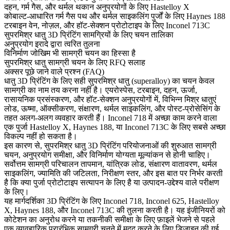
दहन, गर्म गैस, और थर्मल थकान अनुप्रयोगों के लिए Hastelloy X
कोबाल्ट-आधारित गर्म गैस पथ और थर्मल साइकलिंग पुर्जों के लिए Haynes 188
टरबाइन वेन, नोज़ल, और हॉट-सेक्शन प्रोटोटाइप के लिए Inconel 713C
सुपरमिश्र धातु 3D प्रिंटिंग सामग्रियों के लिए चयन तालिका
अनुप्रयोग इरादे द्वारा त्वरित तुलना
विनिर्माण जोखिम भी सामग्री चयन का हिस्सा है
सुपरमिश्र धातु सामग्री चयन के लिए RFQ सलाह
अक्सर पूछे जाने वाले प्रश्न (FAQ)
धातु 3D प्रिंटिंग के लिए सही सुपरमिश्र धातु (superalloy) का चयन केवल
सामग्री का नाम तय करना नहीं है। एयरोस्पेस, टरबाइन, दहन, ऊर्जा,
रासायनिक प्रसंस्करण, और हॉट-सेक्शन अनुप्रयोगों में, विभिन्न मिश्र धातुएं
लोड, ऊष्मा, ऑक्सीकरण, संक्षारण, थर्मल साइकलिंग, और पोस्ट-प्रोसेसिंग के
तहत अलग-अलग व्यवहार करती हैं। Inconel 718 में अच्छा काम करने वाला
एक पुर्जा Hastelloy X, Haynes 188, या Inconel 713C के लिए सबसे अच्छा
विकल्प नहीं हो सकता है।
इस कारण से,
सुपरमिश्र धातु 3D प्रिंटिंग
परियोजनाओं की शुरुआत सामग्री
चयन, अनुप्रयोग समीक्षा, और विनिर्माण योग्यता मूल्यांकन से होनी चाहिए।
सर्वोत्तम सामग्री परिचालन तापमान, यांत्रिक लोड, संक्षारण वातावरण, थर्मल
साइकलिंग, ज्यामिति की जटिलता, निरीक्षण स्तर, और इस बात पर निर्भर करती
है कि क्या पुर्जा प्रोटोटाइप सत्यापन के लिए है या उत्पादन-उद्देश्य वाले परीक्षण
के लिए।
यह मार्गदर्शिका 3D प्रिंटिंग के लिए Inconel 718, Inconel 625, Hastelloy
X, Haynes 188, और Inconel 713C की तुलना करती है। यह इंजीनियरों को
कोटेशन का अनुरोध करने या तकनीकी समीक्षा के लिए फ़ाइलें भेजने से पहले
एक व्यावहारिक प्रारंभिक सामग्री चुनने में मदद करने के लिए डिज़ाइन की गई