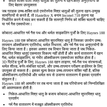
केवल शक्ति वाली मिश्र धातुओं की तुलना में दहन-क्षेत्र अनुप्रयोगों के
लिए बेहतर उपयुक्तता
जब ग्राहक उच्च-शक्ति वाले एयरोस्पेस मिश्र धातुओं की तुलना दहन-उन्मुख
सामग्रियों से करते हैं, तो
Hastelloy X बनाम Inconel 718
तुलना यह
निर्धारित करने में मदद कर सकती है कि सामग्री निर्णय को शक्ति चलानी चाहिए
या गर्म गैस एक्सपोजर।
कोबाल्ट-आधारित गर्म गैस पथ और थर्मल साइकलिंग पुर्जों के लिए Haynes 188
Haynes 188 एक कोबाल्ट-आधारित सुपरमिश्र धातु है जिसका उपयोग उच्च-
तापमान ऑक्सीकरण प्रतिरोध, थर्मल स्थिरता, और गर्म गैस पथ अनुप्रयोगों के
लिए किया जाता है। इसका अक्सर तब विचार किया जाता है जब निकेल-
आधारित मिश्र धातुएं एकमात्र विकल्प नहीं होती हैं और कार्य वातावरण में दहन
गैस, थर्मल साइकलिंग, या गंभीर ऑक्सीकरण एक्सपोजर शामिल होता है।
3D प्रिंटेड पुर्जों के लिए, Haynes 188 दहन लाइनर, गर्म-गैस पथ संरचनाओं,
थर्मल शील्ड, बर्नर-संबंधित घटकों, और उच्च-तापमान परीक्षण हार्डवेयर के लिए
उपयुक्त हो सकता है। इसका मूल्य केवल उच्च-तापमान शक्ति नहीं है, बल्कि
ऑक्सीकरण-प्रतिरोधी और थर्मल रूप से उजागर वातावरण में इसका प्रदर्शन
संतुलन है।
Haynes 188 को आमतौर पर तब माना जाता है जब परियोजना को निम्नलिखित
की आवश्यकता होती है:
निकेल-आधारित मिश्र धातु के बजाय कोबाल्ट-आधारित सुपरमिश्र धातु
प्रदर्शन
गर्म गैस वातावरण में मजबूत ऑक्सीकरण प्रतिरोध