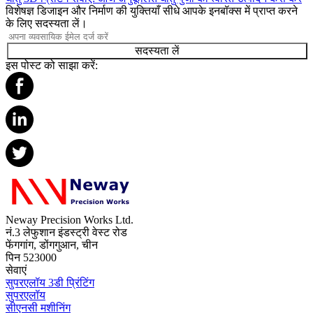
विशेषज्ञ डिजाइन और निर्माण की युक्तियाँ सीधे आपके इनबॉक्स में प्राप्त करने
के लिए सदस्यता लें।
सदस्यता लें
इस पोस्ट को साझा करें:
Neway Precision Works Ltd.
नं.3 लेफुशान इंडस्ट्री वेस्ट रोड
फेंगगांग, डोंगगुआन, चीन
पिन 523000
सेवाएं
सुपरएलॉय 3डी प्रिंटिंग
सुपरएलॉय
सीएनसी मशीनिंग