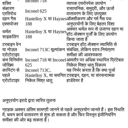
Inconel 718
शक्ति
व्यापक एयरोस्पेस उपयोग
संक्षारण
रासायनिक, समुद्री, और ऊर्जा
Inconel 625
प्रतिरोध
वातावरण के लिए उपयुक्त
दहन गैस
Hastelloy X या Haynes
ऑक्सीकरण और गर्म गैस पथ
एक्सपोजर
188
अनुप्रयोगों के लिए बेहतर दिशा
अक्सर थर्मल रूप से उजागर दहन या
थर्मल
Hastelloy X या Haynes
हॉट-सेक्शन पुर्जों के लिए उपयोग
साइकलिंग
188
किया जाता है
टरबाइन वेन
टरबाइन हॉट-सेक्शन ज्यामिति से
या नोज़ल
Inconel 713C मूल्यांकन
संबंधित, लेकिन दरार-नियंत्रण
प्रोटोटाइप
समीक्षा की आवश्यकता
कम विनिर्माण
Inconel 718 या Inconel
आमतौर पर अधिक स्थापित प्रिंटेबल
जोखिम
625
निकेल मिश्र धातु विकल्प
कास्टिंग से
Inconel 713C,
यह निर्भर करता है कि क्या पुर्जा
पहले
Hastelloy X, या चयनित
टरबाइन, दहन, या संरचनात्मक
प्रोटोटाइप
निकेल मिश्र धातु
हार्डवेयर है
अनुप्रयोग इरादे द्वारा त्वरित तुलना
ग्राहक अक्सर अंतिम सामग्री जानने से पहले अनुप्रयोग जानते हैं। इस स्थिति
में, चयन कार्य वातावरण से शुरू हो सकता है और फिर विस्तृत इंजीनियरिंग
समीक्षा की ओर बढ़ सकता है।