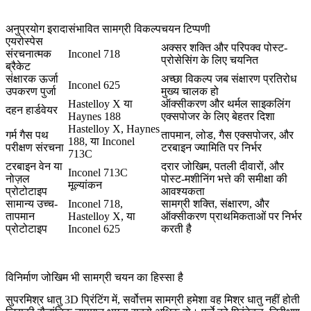
अनुप्रयोग इरादा
संभावित सामग्री विकल्प
चयन टिप्पणी
एयरोस्पेस
अक्सर शक्ति और परिपक्व पोस्ट-
संरचनात्मक
Inconel 718
प्रोसेसिंग के लिए चयनित
ब्रैकेट
संक्षारक ऊर्जा
अच्छा विकल्प जब संक्षारण प्रतिरोध
Inconel 625
उपकरण पुर्जा
मुख्य चालक हो
Hastelloy X या
ऑक्सीकरण और थर्मल साइकलिंग
दहन हार्डवेयर
Haynes 188
एक्सपोजर के लिए बेहतर दिशा
Hastelloy X, Haynes
गर्म गैस पथ
तापमान, लोड, गैस एक्सपोजर, और
188, या Inconel
परीक्षण संरचना
टरबाइन ज्यामिति पर निर्भर
713C
टरबाइन वेन या
दरार जोखिम, पतली दीवारों, और
Inconel 713C
नोज़ल
पोस्ट-मशीनिंग भत्ते की समीक्षा की
मूल्यांकन
प्रोटोटाइप
आवश्यकता
सामान्य उच्च-
Inconel 718,
सामग्री शक्ति, संक्षारण, और
तापमान
Hastelloy X, या
ऑक्सीकरण प्राथमिकताओं पर निर्भर
प्रोटोटाइप
Inconel 625
करती है
विनिर्माण जोखिम भी सामग्री चयन का हिस्सा है
सुपरमिश्र धातु 3D प्रिंटिंग में, सर्वोत्तम सामग्री हमेशा वह मिश्र धातु नहीं होती