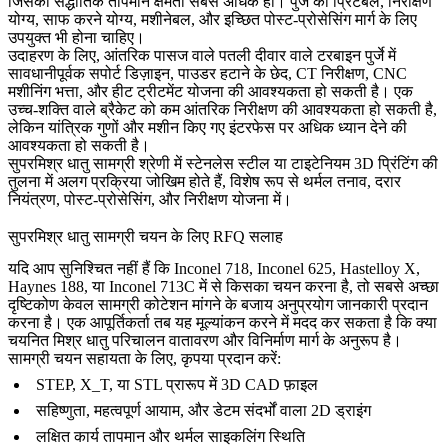
जिसकी सैद्धांतिक तापमान क्षमता सबसे अधिक हो। पुर्जे को प्रिंटेबल, निरीक्षण
योग्य, साफ करने योग्य, मशीनेबल, और इच्छित पोस्ट-प्रोसेसिंग मार्ग के लिए
उपयुक्त भी होना चाहिए।
उदाहरण के लिए, आंतरिक पासज वाले पतली दीवार वाले टरबाइन पुर्जे में
सावधानीपूर्वक सपोर्ट डिज़ाइन, पाउडर हटाने के छेद, CT निरीक्षण, CNC
मशीनिंग भत्ता, और हीट ट्रीटमेंट योजना की आवश्यकता हो सकती है। एक
उच्च-शक्ति वाले ब्रैकेट को कम आंतरिक निरीक्षण की आवश्यकता हो सकती है,
लेकिन यांत्रिक गुणों और मशीन किए गए इंटरफेस पर अधिक ध्यान देने की
आवश्यकता हो सकती है।
सुपरमिश्र धातु सामग्री श्रेणी
में स्टेनलेस स्टील या टाइटेनियम 3D प्रिंटिंग की
तुलना में अलग प्रक्रिया जोखिम होते हैं, विशेष रूप से थर्मल तनाव, दरार
नियंत्रण, पोस्ट-प्रोसेसिंग, और निरीक्षण योजना में।
सुपरमिश्र धातु सामग्री चयन के लिए RFQ सलाह
यदि आप सुनिश्चित नहीं हैं कि Inconel 718, Inconel 625, Hastelloy X,
Haynes 188, या Inconel 713C में से किसका चयन करना है, तो सबसे अच्छा
दृष्टिकोण केवल सामग्री कोटेशन मांगने के बजाय अनुप्रयोग जानकारी प्रदान
करना है। एक आपूर्तिकर्ता तब यह मूल्यांकन करने में मदद कर सकता है कि क्या
चयनित मिश्र धातु परिचालन वातावरण और विनिर्माण मार्ग के अनुरूप है।
सामग्री चयन सहायता के लिए, कृपया प्रदान करें:
STEP, X_T, या STL प्रारूप में 3D CAD फ़ाइल
सहिष्णुता, महत्वपूर्ण आयाम, और डेटम संदर्भों वाला 2D ड्राइंग
लक्षित कार्य तापमान और थर्मल साइकलिंग स्थिति