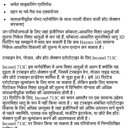
थर्मल साइकलिंग प्रतिरोध
दहन या गर्म-गैस पथ एक्सपोजर
सावधानीपूर्वक पोस्ट-प्रोसेसिंग के साथ पतली दीवार वाली हॉट-सेक्शन
संरचनाएं
उन परियोजनाओं के लिए जहां इंजीनियर कोबाल्ट-आधारित मिश्र धातुओं की
तुलना निकेल मिश्र धातुओं से कर रहे हैं,
कोबाल्ट-आधारित सुपरमिश्र धातु 3D
प्रिंटिंग
यह समझाने में मदद कर सकती है कि कब Haynes 188 सामान्य
निकेल-आधारित विकल्पों की तुलना में लाभ प्रदान कर सकता है।
टरबाइन वेन, नोज़ल, और हॉट-सेक्शन प्रोटोटाइप के लिए Inconel 713C
Inconel 713C इस मार्गदर्शिका में अन्य मिश्र धातुओं से अलग है क्योंकि यह
दृढ़ता से टरबाइन हॉट-सेक्शन पुर्जों, जिसमें टरबाइन वेन, नोज़ल गाइड घटक,
और छोटे टरबाइन हार्डवेयर शामिल हैं, से जुड़ा हुआ है। इसे 3D प्रिंटेड
प्रोटोटाइप मूल्यांकन के लिए माना जा सकता है, लेकिन इसके लिए सामान्य
प्रिंटेबल निकेल मिश्र धातुओं की तुलना में विनिर्माण योग्यता की अधिक
सावधानीपूर्वक समीक्षा की आवश्यकता होती है।
3D प्रिंटिंग के लिए, Inconel 713C का चयन आमतौर पर एक सामान्य-उद्देश्य
सुपरमिश्र धातु के रूप में नहीं किया जाता है। यह टरबाइन-संबंधित प्रोटोटाइप
विकास के लिए अधिक उपयुक्त है जहां इंजीनियरों को अंतिम उत्पादन मार्ग चुनने
से पहले ज्यामिति, प्रवाह-पथ सुविधाओं, माउंटिंग इंटरफेस, या छोटे बैच हॉट-
सेक्शन पुर्जों का मूल्यांकन करने की आवश्यकता होती है।
Inconel 713C पर विचार किया जा सकता है जब परियोजना में निम्नलिखित