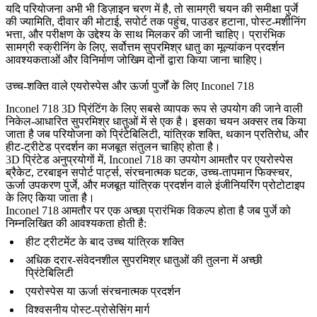
यदि परियोजना अभी भी डिज़ाइन चरण में है, तो सामग्री चयन की समीक्षा पुर्जे
की ज्यामिति, दीवार की मोटाई, सपोर्ट तक पहुंच, पाउडर हटाना, पोस्ट-मशीनिंग
भत्ता, और परीक्षण के उद्देश्य के साथ मिलकर की जानी चाहिए। प्रारंभिक
सामग्री स्क्रीनिंग के लिए,
सर्वोत्तम सुपरमिश्र धातु
का मूल्यांकन प्रदर्शन
आवश्यकताओं और विनिर्माण जोखिम दोनों द्वारा किया जाना चाहिए।
उच्च-शक्ति वाले एयरोस्पेस और ऊर्जा पुर्जों के लिए Inconel 718
Inconel 718 3D प्रिंटिंग के लिए सबसे व्यापक रूप से उपयोग की जाने वाली
निकेल-आधारित सुपरमिश्र धातुओं में से एक है। इसका चयन अक्सर तब किया
जाता है जब परियोजना को प्रिंटेबिलिटी, यांत्रिक शक्ति, थकान प्रतिरोध, और
हीट-ट्रीटेड प्रदर्शन का मजबूत संतुलन चाहिए होता है।
3D प्रिंटेड अनुप्रयोगों में, Inconel 718 का उपयोग आमतौर पर एयरोस्पेस
ब्रैकेट, टरबाइन सपोर्ट पार्ट्स, संरचनात्मक घटक, उच्च-तापमान फिक्स्चर,
ऊर्जा उपकरण पुर्जे, और मजबूत यांत्रिक प्रदर्शन वाले इंजीनियरिंग प्रोटोटाइप
के लिए किया जाता है।
Inconel 718 आमतौर पर एक अच्छा प्रारंभिक विकल्प होता है जब पुर्जे को
निम्नलिखित की आवश्यकता होती है:
हीट ट्रीटमेंट के बाद उच्च यांत्रिक शक्ति
अधिक दरार-संवेदनशील सुपरमिश्र धातुओं की तुलना में अच्छी
प्रिंटेबिलिटी
एयरोस्पेस या ऊर्जा संरचनात्मक प्रदर्शन
विश्वसनीय पोस्ट-प्रोसेसिंग मार्ग