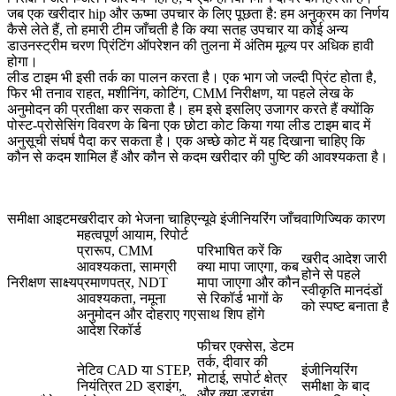
जब एक खरीदार hip और ऊष्मा उपचार के लिए पूछता है: हम अनुक्रम का निर्णय
कैसे लेते हैं, तो हमारी टीम जाँचती है कि क्या
सतह उपचार
या कोई अन्य
डाउनस्ट्रीम चरण प्रिंटिंग ऑपरेशन की तुलना में अंतिम मूल्य पर अधिक हावी
होगा।
लीड टाइम भी इसी तर्क का पालन करता है। एक भाग जो जल्दी प्रिंट होता है,
फिर भी तनाव राहत, मशीनिंग, कोटिंग, CMM निरीक्षण, या पहले लेख के
अनुमोदन की प्रतीक्षा कर सकता है। हम इसे इसलिए उजागर करते हैं क्योंकि
पोस्ट-प्रोसेसिंग विवरण के बिना एक छोटा कोट किया गया लीड टाइम बाद में
अनुसूची संघर्ष पैदा कर सकता है। एक अच्छे कोट में यह दिखाना चाहिए कि
कौन से कदम शामिल हैं और कौन से कदम खरीदार की पुष्टि की आवश्यकता है।
समीक्षा आइटम
खरीदार को भेजना चाहिए
न्यूवे इंजीनियरिंग जाँच
वाणिज्यिक कारण
महत्वपूर्ण आयाम, रिपोर्ट
प्रारूप, CMM
परिभाषित करें कि
खरीद आदेश जारी
आवश्यकता, सामग्री
क्या मापा जाएगा, कब
होने से पहले
निरीक्षण साक्ष्य
प्रमाणपत्र, NDT
मापा जाएगा और कौन
स्वीकृति मानदंडों
आवश्यकता, नमूना
से रिकॉर्ड भागों के
को स्पष्ट बनाता है
अनुमोदन और दोहराए गए
साथ शिप होंगे
आदेश रिकॉर्ड
फीचर एक्सेस, डेटम
तर्क, दीवार की
नेटिव CAD या STEP,
इंजीनियरिंग
मोटाई, सपोर्ट क्षेत्र
नियंत्रित 2D ड्राइंग,
समीक्षा के बाद
और क्या ड्राइंग