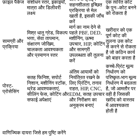
फ़ाइल पैकेज
संशोधन स्तर, इकाइयाँ,
एक त्वरित कोट
सहनशीलता इच्छित
मात्रा और डिलीवरी
के पुनः-कोट बनने
प्रक्रिया से मेल
लक्ष्य
को रोकता है
खाती है, इसकी जाँच
करें
मार्ग का नाम देने से
खरीदार को एक
मिश्र धातु ग्रेड, विकल्प
पहले PBF, DED,
पूर्ण कोट की
भत्ता, सेवा तापमान,
मशीनिंग, ऊष्मा
सामग्री और
तुलना उस कोट
संक्षारण जोखिम,
उपचार, HIP, कोटिंग
प्रक्रिया
से करने से रोकता
चालकता आवश्यकता
और सामग्री
है जो कठिन कार्य
और प्रमाणन स्तर
उपलब्धता की तुलना
को बाहर करता है
करें
कच्चे-प्रिंट मूल्य
अंतिम आयामों को
निर्धारण को
सतह फिनिश, सपोर्ट
नियंत्रित रखने के
परिष्कृत-भाग मूल्य
निशान, मशीनिंग स्टॉक,
लिए प्रिंटिंग, तनाव
निर्धारण में बदलता
पोस्ट-
थ्रेड आवश्यकताएं,
राहत, HIP, CNC,
है, जो आमतौर पर
प्रोसेसिंग
सीलिंग फेस, कोटिंग और
EDM, सतह उपचार
वही है जिसकी
सफाई अपेक्षाएं
और निरीक्षण का
खरीद को वास्तव
अनुक्रम बनाएं
में आवश्यकता
होती है
वाणिज्यिक दायरा जिसे हम पुष्टि करेंगे