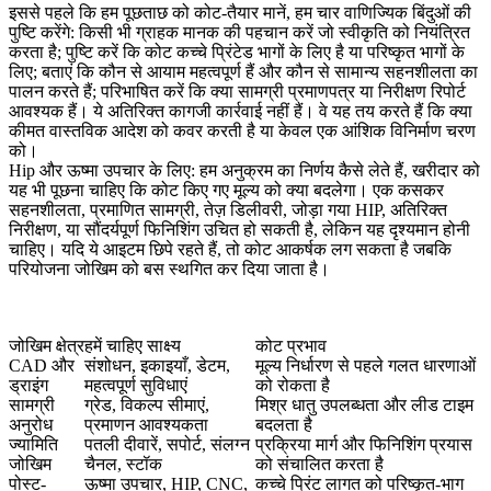
इससे पहले कि हम पूछताछ को कोट-तैयार मानें, हम चार वाणिज्यिक बिंदुओं की
पुष्टि करेंगे: किसी भी ग्राहक मानक की पहचान करें जो स्वीकृति को नियंत्रित
करता है; पुष्टि करें कि कोट कच्चे प्रिंटेड भागों के लिए है या परिष्कृत भागों के
लिए; बताएं कि कौन से आयाम महत्वपूर्ण हैं और कौन से सामान्य सहनशीलता का
पालन करते हैं; परिभाषित करें कि क्या सामग्री प्रमाणपत्र या निरीक्षण रिपोर्ट
आवश्यक हैं। ये अतिरिक्त कागजी कार्रवाई नहीं हैं। वे यह तय करते हैं कि क्या
कीमत वास्तविक आदेश को कवर करती है या केवल एक आंशिक विनिर्माण चरण
को।
Hip और ऊष्मा उपचार के लिए: हम अनुक्रम का निर्णय कैसे लेते हैं, खरीदार को
यह भी पूछना चाहिए कि कोट किए गए मूल्य को क्या बदलेगा। एक कसकर
सहनशीलता, प्रमाणित सामग्री, तेज़ डिलीवरी, जोड़ा गया HIP, अतिरिक्त
निरीक्षण, या सौंदर्यपूर्ण फिनिशिंग उचित हो सकती है, लेकिन यह दृश्यमान होनी
चाहिए। यदि ये आइटम छिपे रहते हैं, तो कोट आकर्षक लग सकता है जबकि
परियोजना जोखिम को बस स्थगित कर दिया जाता है।
जोखिम क्षेत्र
हमें चाहिए साक्ष्य
कोट प्रभाव
CAD और
संशोधन, इकाइयाँ, डेटम,
मूल्य निर्धारण से पहले गलत धारणाओं
ड्राइंग
महत्वपूर्ण सुविधाएं
को रोकता है
सामग्री
ग्रेड, विकल्प सीमाएं,
मिश्र धातु उपलब्धता और लीड टाइम
अनुरोध
प्रमाणन आवश्यकता
बदलता है
ज्यामिति
पतली दीवारें, सपोर्ट, संलग्न
प्रक्रिया मार्ग और फिनिशिंग प्रयास
जोखिम
चैनल, स्टॉक
को संचालित करता है
पोस्ट-
ऊष्मा उपचार, HIP, CNC,
कच्चे प्रिंट लागत को परिष्कृत-भाग