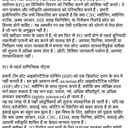
सर्वोत्तम RFQ हर विनिर्माण विवरण को निर्दिष्ट करने की कोशिश नहीं करते। वे
भाग फ़ंक्शन और स्वीकृति आवश्यकता को परिभाषित करते हैं। हमारी
इंजीनियरिंग टीम तभी सिफारिश कर सकती है कि क्या
CNC मशीनिंग
, मशीनिंग
स्टॉक, ऊष्मा उपचार, HIP, सतह फिनिशिंग, या निरीक्षण रिकॉर्ड कोट का
हिस्सा होने चाहिए। यह आमतौर पर एक ऐसी प्रक्रिया को थोपने से तेज़ होता
है जो भाग के अनुकूल नहीं है।
यदि खरीदार समय के दबाव में है, तो हम फिर भी PO जारी होने से पहले बुनियादी
तकनीकी प्रश्नों को बंद करने की सलाह देते हैं। अस्पष्ट फिनिश, सामग्री या
निरीक्षण भाषा वाला जल्दबाजी में बनाया गया कोट अक्सर सावधानीपूर्वक समीक्षा
की तुलना में अधिक समय लेता है। छोटी, विशिष्ट जानकारी पर्याप्त है; अस्पष्ट
तात्कालिकता नहीं।
PO से पहले वाणिज्यिक नोट्स
हमारी टीम
हॉट आइसोस्टैटिक प्रेसिंग (HIP)
को एक डिफ़ॉल्ट उत्तर के रूप में
नहीं मानती है। हम इसे आसन्न मार्गों, включая
हॉट आइसोस्टैटिक प्रेसिंग
(HIP)
और
CNC मशीनिंग
के साथ तुलना करते हैं, क्योंकि कम जोखिम वाला
मार्ग बदल सकता है जब भाग बड़ा, पतला, गर्म, अधिक सौंदर्यपूर्ण, या अधिक
कसकर सहनशील (tightly toleranced) हो जाता है।
यह वह जगह भी है जहाँ आपूर्तिकर्ता की तुलना व्यावहारिक हो जाती है। यदि यह
पोस्ट-प्रोसेसिंग, सफाई, माप, कोटिंग या पैकेजिंग को बाहर करता है तो कम
इकाई मूल्य का बहुत कम मूल्य है। इस विषय के लिए, खरीदार को पूछना चाहिए
कि क्या ऊष्मा उपचार, HIP, CNC, EDM, सतह फिनिश, कोटिंग, सफाई और
आयामी स्वीकृति शामिल हैं या केवल मान्यता प्राप्त हैं।
हमारी समीक्षा में, 3D प्रिंटेड धातु भागों के लिए HIP एक स्वतंत्र खरीद श्रेणी