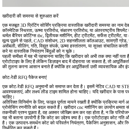
खरीदारी की समस्या से शुरुआत करें
एक मजबूत 3D प्रिंटिंग सोर्सिंग प्रक्रिया वास्तविक खरीदारी समस्या का नाम 
कॉस्मेटिक स्थिरता, ऊष्मा प्रतिरोध, संक्षारण प्रतिरोध, या अंतरराष्ट्रीय शिप
थर्मल बैरियर कोटिंग्स tbc
, द्वितीयक मशीनिंग, हीट ट्रीटमेंट, सर्फेस ट्रीटमेंट,
मूल्य पूछने से पहले, CAD संशोधन, 2D सहनशीलता कॉलआउट, सामग्री ग्रेड, प्र
असेंबली, सीलिंग, गति, विद्युत संपर्क, ऊष्मा हस्तांतरण, या सुरक्षा संचालित करती
करे या वास्तविक नियंत्रण बिंदुओं को न चूके।
पहली समीक्षा में यह भी पहचानना चाहिए कि खरीदार को अभी तक क्या नहीं पता ह
प्रोटोटाइप के लिए है लेकिन डिज़ाइन बाद में दोहराया जा सकता है, तो आपूर्तिक
की तुलना करना आसान बनाते हैं क्योंकि हर आपूर्तिकर्ता उसी व्यावसायिक और इंजी
कोट-रेडी RFQ पैकेज बनाएं
एक कोट-रेडी RFQ अनुमानों को समाप्त कर देता है। इसमें नेटिव CAD या STEP फाइ
आवश्यकताएं, और लक्ष्य लीड टाइम शामिल होना चाहिए। यदि खरीदार के पास पसंदीदा
चाहिए।
अतिरिक्त विनिर्माण के लिए, फाइल पूर्णता मायने रखती है क्योंकि प्रक्रिया मार्ग
प्रोसेसिंग रणनीति को बदल सकते हैं। खरीदार
cnc मशीनिंग
का उपयोग क्षमता सं
तकनीकी प्रश्न पूछता है, वह अक्सर जोखिम कम कर रहा होता है, न कि परियोजन
यह भी बताना उपयोगी है कि कोट का उद्देश्य क्या है। एक प्रोटोटाइप कोट गति
है। एक उत्पादन-समर्थन कोट को परिवर्तन नियंत्रण, पैकेजिंग अनुशासन, और स्थ
निर्धारित कर सकते हैं।