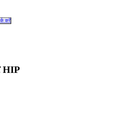
र्क करें
और HIP