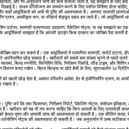
सिंग सहायता, और गैर-अनुपालन भागों को कैसे संभाला जाता है, यह समझाने के लिए क
ाएं दिखाई दें। साक्ष्य परियोजना का समर्थन करने के लिए पर्याप्त विशिष्ट होना चा
और कहाँ आपूर्तिकर्ता को अभी भी पुष्टि की आवश्यकता है। अस्पष्ट सामग्री धारणा
यरिंग प्रश्न, अस्वीकृत भाग, या परिहार्य शेड्यूल दबाव बन जाते हैं। जो आपूर्तिकर
 फिनिशिंग पार्टनर, सामग्री प्रमाणपत्र उदाहरण, पैकेजिंग नोट्स, या यह समझाने का 
 है कि आपूर्तिकर्ता समझता है कि आपकी ड्राइंग किस प्रकार का जोखिम पैदा करती 
खिम वहन कर सकते हैं। एक आपूर्तिकर्ता में प्रमाणित सामग्री, सपोर्ट हटाना, हीट
को अपरिभाषित छोड़ सकता है। खरीदारों को सबसे कम संख्या चुनने से पहले दायरे 
ा व्याख्या, बिल्ड रणनीति, फिनिशिंग विधि, निरीक्षण रिकॉर्ड, लीड टाइम, और शिपिंग 
िंग विवरण बनाए रखेगा। ब्रिज बिल्ड्स या छोटे बैचों के लिए,
सुपरअलॉय 3d प्रिंटिं
ं को खाली छोड़ देता है, अक्सर परिवर्तन आदेश, देर से इंजीनियरिंग प्रश्न, या अस्
िर रखता है।
 पुष्टि करें कि क्या फिक्स्चर, निरीक्षण रिपोर्ट, पैकेजिंग नोट्स, संशोधन इति
ता है। खरीदार को यह भी तय करना चाहिए कि किन आयामों के लिए दस्तावेज़ी सा
ो केवल दृश्य और आयामी जांच की आवश्यकता हो सकती है। एक सीलिंग सतह, बेयर
ोस्ट-प्रोसेसिंग नोट्स की आवश्यकता हो सकती है। जब अनुप्रयोग में उच्च सटीकता 