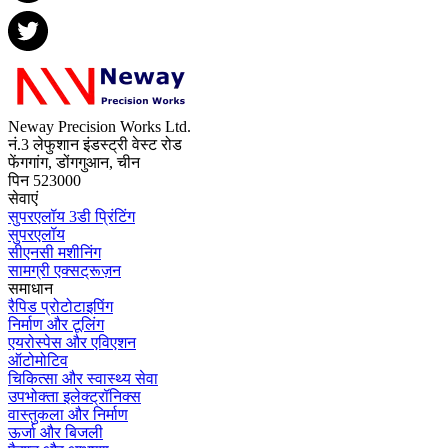
Neway Precision Works Ltd.
नं.3 लेफुशान इंडस्ट्री वेस्ट रोड
फेंगगांग, डोंगगुआन, चीन
पिन 523000
सेवाएं
सुपरएलॉय 3डी प्रिंटिंग
सुपरएलॉय
सीएनसी मशीनिंग
सामग्री एक्सट्रूज़न
समाधान
रैपिड प्रोटोटाइपिंग
निर्माण और टूलिंग
एयरोस्पेस और एविएशन
ऑटोमोटिव
चिकित्सा और स्वास्थ्य सेवा
उपभोक्ता इलेक्ट्रॉनिक्स
वास्तुकला और निर्माण
ऊर्जा और बिजली