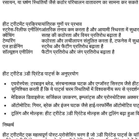
रसायन, या घर्षण स्थितियों जैसे कठोर परिचालन वातावरण का सामना कर सकते ह
हीट ट्रीटमेंट प्रक्रिया
यांत्रिक गुणों पर प्रभाव
स्ट्रेस-रिलीफ एनीलिंग
आंतरिक तनाव कम करता है और आयामी स्थिरता में सुधार
क्वेंचिंग
सतह की कठोरता और वियर प्रतिरोध बढ़ाता है
टेम्परिंग
कठोरता और लचीलापन संतुलित करता है, टफनेस में सुधा
एज हार्डनिंग
स्ट्रेंथ और फैटीग प्रतिरोध बढ़ाता है
सॉल्यूशन एनीलिंग
फैटीग प्रतिरोध और जंग प्रतिरोध बढ़ाता है
हीट ट्रीटेड 3डी प्रिंटेड पार्ट्स के अनुप्रयोग
एयरोस्पेस
: टरबाइन ब्लेड, संरचनात्मक घटक और एग्जॉस्ट सिस्टम जैसे हीट ट्र
सुनिश्चित करती हैं कि ये पार्ट्स चरम स्थितियों में विश्वसनीय रूप से प्रदर
मेडिकल डिवाइसेज
: सर्जिकल उपकरण, इम्प्लांट्स और प्रोस्थेटिक्स अक्सर यां
ऑटोमोटिव
: गियर, ब्रेक और इंजन घटक जैसे हाई-परफॉर्मेंस ऑटोमोटिव पार्ट
टूलिंग और मोल्ड्स
: हीट ट्रीटेड 3डी प्रिंटेड मोल्ड्स और टूलिंग बढ़ा हुआ 
निष्कर्ष
हीट ट्रीटमेंट एक महत्वपूर्ण पोस्ट-प्रोसेसिंग चरण है जो 3डी प्रिंटेड पार्ट्