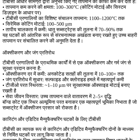
टीबीसी आधार सामग्री द्वारा अनुभव किए गए तापमान को काफी कम कर देती है:
• तापमान कम करने की क्षमता: 100–300°C (कोटिंग मोटाई और सिस्टम
डिज़ाइन के आधार पर)
• टीबीसी प्रणालियों का विशिष्ट संचालन तापमान: 1100–1200°C तक
• सिरेमिक कोटिंग मोटाई: 100–500 μm
• तापीय चालकता में कमी: धातु सब्सट्रेट्स की तुलना में 70–90% तक
यह घटकों को आंतरिक रूप से संरचनात्मक अखंडता बनाए रखते हुए उच्च बाहरी
तापमान पर संचालित करने की अनुमति देता है।
ऑक्सीकरण और जंग प्रतिरोध
टीबीसी प्रणालियों के प्राथमिक कार्यों में से एक ऑक्सीकरण और गर्म जंग से
सुरक्षा प्रदान करना है:
• ऑक्सीकरण दर में कमी: अनकोटेड सतहों की तुलना में 10–100× तक
• जंग प्रतिरोध में सुधार: सल्फाइड और क्लोराइड हमले में महत्वपूर्ण कमी
• टीजीओ परत स्थिरता: ~1–10 μm पर सुरक्षात्मक ऑक्साइड मोटाई बनाए
रखती है
• सेवा जीवन विस्तार: उच्च तापमान वाले वातावरण में 2–5× वृद्धि
बॉन्ड कोट एक स्थिर अल्यूमिना परत बनाकर एक महत्वपूर्ण भूमिका निभाता है जो
सब्सट्रेट में ऑक्सीजन प्रसार को रोकता है।
कास्टिंग और एडिटिव मैन्युफैक्चरिंग घटकों के लिए टीबीसी
टीबीसी का व्यापक रूप से कास्टिंग और एडिटिव मैन्युफैक्चरिंग दोनों के माध्यम
से निर्मित घटकों पर लागू किया जाता है।