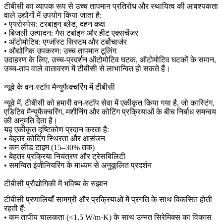
टीबीसी का व्यापक रूप से उच्च तापमान प्रतिरोध और स्थायित्व की आवश्यकता
वाले उद्योगों में उपयोग किया जाता है:
• एयरोस्पेस: टरबाइन ब्लेड, दहन कक्ष
• बिजली उत्पादन: गैस टर्बाइन और हीट एक्सचेंजर
• ऑटोमोटिव: एग्जॉस्ट सिस्टम और टर्बोचार्जर
• औद्योगिक उपकरण: उच्च तापमान टूलिंग
उदाहरण के लिए, उच्च-प्रदर्शन ऑटोमोटिव घटक,
ऑटोमोटिव घटकों
के समान,
उच्च-ताप वाले वातावरण में टीबीसी से लाभान्वित हो सकते हैं।
न्यूवे के वन-स्टॉप मैन्युफैक्चरिंग में टीबीसी
न्यूवे में, टीबीसी को हमारी
वन-स्टॉप सेवा
में एकीकृत किया गया है, जो कास्टिंग,
एडिटिव मैन्युफैक्चरिंग, मशीनिंग और कोटिंग प्रक्रियाओं के बीच निर्बाध समन्वय
की अनुमति देता है।
यह एकीकृत दृष्टिकोण प्रदान करता है:
• बेहतर कोटिंग स्थिरता और आसंजन
• कम लीड टाइम (15–30% तक)
• बेहतर प्रक्रिया नियंत्रण और ट्रेसबिलिटी
• समन्वित इंजीनियरिंग के माध्यम से अनुकूलित प्रदर्शन
टीबीसी प्रौद्योगिकी में भविष्य के रुझान
टीबीसी प्रणालियाँ सामग्री और प्रक्रियाओं में प्रगति के साथ विकसित होती
रहती हैं:
• कम तापीय चालकता (<1.5 W/m·K) के साथ उन्नत सिरेमिक्स का विकास