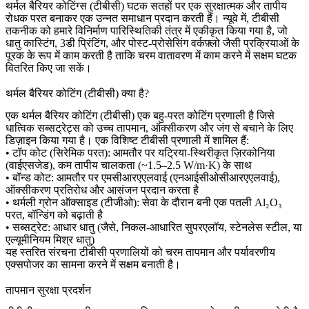
थर्मल बैरियर कोटिंग्स (टीबीसी) घटक सतहों पर एक सुरक्षात्मक और तापीय
रोधक परत बनाकर एक उन्नत समाधान प्रदान करती हैं। न्यूवे में, टीबीसी
तकनीक को हमारे विनिर्माण पारिस्थितिकी तंत्र में एकीकृत किया गया है, जो
धातु कास्टिंग
,
3डी प्रिंटिंग
, और पोस्ट-प्रोसेसिंग वर्कफ़्लो जैसी प्रक्रियाओं के
पूरक के रूप में काम करती है ताकि चरम वातावरण में काम करने में सक्षम घटक
वितरित किए जा सकें।
थर्मल बैरियर कोटिंग (टीबीसी) क्या है?
एक थर्मल बैरियर कोटिंग (टीबीसी) एक बहु-परत कोटिंग प्रणाली है जिसे
धात्विक सब्सट्रेट्स को उच्च तापमान, ऑक्सीकरण और जंग से बचाने के लिए
डिज़ाइन किया गया है। एक विशिष्ट टीबीसी प्रणाली में शामिल हैं:
•
टॉप कोट (सिरेमिक परत):
आमतौर पर यट्रिया-स्थिरीकृत ज़िरकोनिया
(वाईएसजेड), कम तापीय चालकता (~1.5–2.5 W/m·K) के साथ
•
बॉन्ड कोट:
आमतौर पर एमसीआरएएलवाई (एनआईसीओसीआरएएलवाई),
ऑक्सीकरण प्रतिरोध और आसंजन प्रदान करता है
•
थर्मली ग्रोन ऑक्साइड (टीजीओ):
सेवा के दौरान बनी एक पतली Al₂O₃
परत, बॉन्डिंग को बढ़ाती है
•
सब्सट्रेट:
आधार धातु (जैसे, निकल-आधारित सुपरएलॉय, स्टेनलेस स्टील, या
एल्यूमीनियम मिश्र धातु)
यह स्तरित संरचना टीबीसी प्रणालियों को चरम तापमान और पर्यावरणीय
एक्सपोजर का सामना करने में सक्षम बनाती है।
तापमान सुरक्षा प्रदर्शन