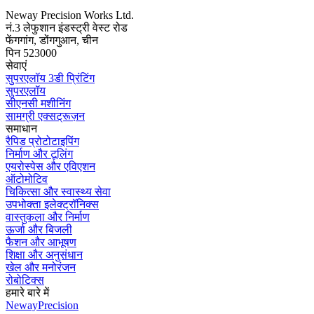
Neway Precision Works Ltd.
नं.3 लेफुशान इंडस्ट्री वेस्ट रोड
फेंगगांग, डोंगगुआन, चीन
पिन 523000
सेवाएं
सुपरएलॉय 3डी प्रिंटिंग
सुपरएलॉय
सीएनसी मशीनिंग
सामग्री एक्सट्रूज़न
समाधान
रैपिड प्रोटोटाइपिंग
निर्माण और टूलिंग
एयरोस्पेस और एविएशन
ऑटोमोटिव
चिकित्सा और स्वास्थ्य सेवा
उपभोक्ता इलेक्ट्रॉनिक्स
वास्तुकला और निर्माण
ऊर्जा और बिजली
फैशन और आभूषण
शिक्षा और अनुसंधान
खेल और मनोरंजन
रोबोटिक्स
हमारे बारे में
NewayPrecision