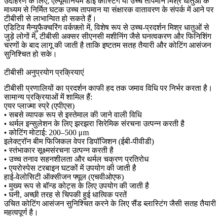
उदाहरण के लिए,
एल्यूमीनियम डाई कास्टिंग
या उच्च तापमान मिश्र धातुओं के
माध्यम से निर्मित घटक उच्च तापमान या संक्षारक वातावरण के संपर्क में आने पर
टीबीसी से लाभान्वित हो सकते हैं।
एडिटिव मैन्युफैक्चरिंग वर्कफ़्लो में, विशेष रूप से उच्च-प्रदर्शन मिश्र धातुओं से
जुड़े लोगों में, टीबीसी अक्सर
सीएनसी मशीनिंग
जैसे घनत्वकरण और फिनिशिंग
चरणों के बाद लागू की जाती है ताकि इष्टतम सतह तैयारी और कोटिंग आसंजन
सुनिश्चित हो सके।
टीबीसी अनुप्रयोग प्रक्रियाएं
टीबीसी प्रणालियों का प्रदर्शन काफी हद तक जमाव विधि पर निर्भर करता है।
सामान्य प्रक्रियाओं में शामिल हैं:
एयर प्लाज्मा स्प्रे (एपीएस)
• सबसे व्यापक रूप से इस्तेमाल की जाने वाली विधि
• थर्मल इन्सुलेशन के लिए झरझरा सिरेमिक संरचना उत्पन्न करती है
• कोटिंग मोटाई: 200–500 μm
इलेक्ट्रॉन बीम फिजिकल वेपर डिपॉजिशन (ईबी-पीवीडी)
• स्तंभाकार सूक्ष्मसंरचना उत्पन्न करती है
• उच्च तनाव सहनशीलता और थर्मल चक्रण प्रतिरोध
• एयरोस्पेस टरबाइन घटकों में उपयोग की जाती है
हाई-वेलोसिटी ऑक्सीजन फ्यूल (एचवीओएफ)
• मुख्य रूप से बॉन्ड कोट्स के लिए उपयोग की जाती है
• घनी, अच्छी तरह से चिपकी हुई धात्विक परतें
उचित कोटिंग आसंजन सुनिश्चित करने के लिए
सैंड ब्लास्टिंग
जैसी सतह तैयारी
महत्वपूर्ण है।