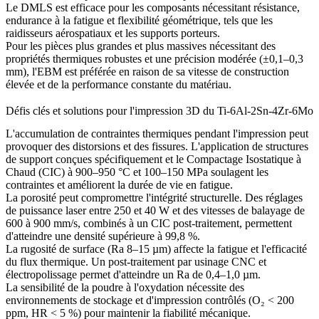
Le
DMLS
est efficace pour les composants nécessitant résistance,
endurance à la fatigue et flexibilité géométrique, tels que les
raidisseurs aérospatiaux et les supports porteurs.
Pour les pièces plus grandes et plus massives nécessitant des
propriétés thermiques robustes et une précision modérée (±0,1–0,3
mm), l'
EBM
est préférée en raison de sa vitesse de construction
élevée et de la performance constante du matériau.
Défis clés et solutions pour l'impression 3D du Ti-6Al-2Sn-4Zr-6Mo
L'accumulation de contraintes thermiques pendant l'impression peut
provoquer des distorsions et des fissures. L'application de
structures
de support
conçues spécifiquement et le
Compactage Isostatique à
Chaud (CIC)
à 900–950 °C et 100–150 MPa soulagent les
contraintes et améliorent la durée de vie en fatigue.
La porosité peut compromettre l'intégrité structurelle. Des réglages
de puissance laser entre 250 et 40 W et des vitesses de balayage de
600 à 900 mm/s, combinés à un CIC post-traitement, permettent
d'atteindre une densité supérieure à 99,8 %.
La rugosité de surface (Ra 8–15 µm) affecte la fatigue et l'efficacité
du flux thermique. Un post-traitement par
usinage CNC
et
électropolissage
permet d'atteindre un Ra de 0,4–1,0 µm.
La sensibilité de la poudre à l'oxydation nécessite des
environnements de stockage et d'impression contrôlés (O₂ < 200
ppm, HR < 5 %) pour maintenir la fiabilité mécanique.