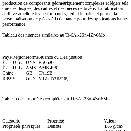
production de composants géométriquement complexes et légers tels
que des disques, des cadres et des pièces de tuyère. La fabrication
additive améliore les performances, réduit le poids et permet la
personnalisation de pièces à la demande pour des applications haute
performance.
Tableau des nuances similaires au Ti-6Al-2Sn-4Zr-6Mo
Pays/Région
Norme
Nuance ou Désignation
États-Unis
UNS
R56620
États-Unis
AMS
AMS 4981
Chine
GB
TA19B
Russie
GOST
VT22 (variante)
Tableau des propriétés complètes du Ti-6Al-2Sn-4Zr-6Mo
Catégorie
Propriété
Valeur
Propriétés physiques
Densité
4,65 g/cm³