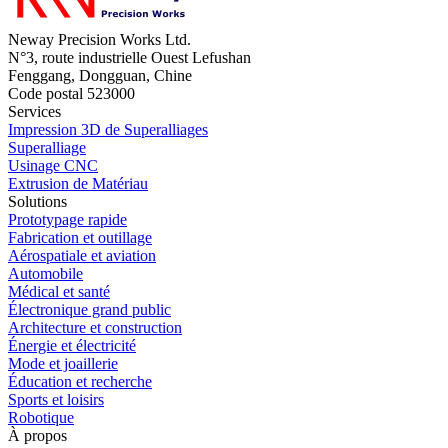
Neway Precision Works Ltd.
N°3, route industrielle Ouest Lefushan
Fenggang, Dongguan, Chine
Code postal 523000
Services
Impression 3D de Superalliages
Superalliage
Usinage CNC
Extrusion de Matériau
Solutions
Prototypage rapide
Fabrication et outillage
Aérospatiale et aviation
Automobile
Médical et santé
Électronique grand public
Architecture et construction
Énergie et électricité
Mode et joaillerie
Éducation et recherche
Sports et loisirs
Robotique
À propos