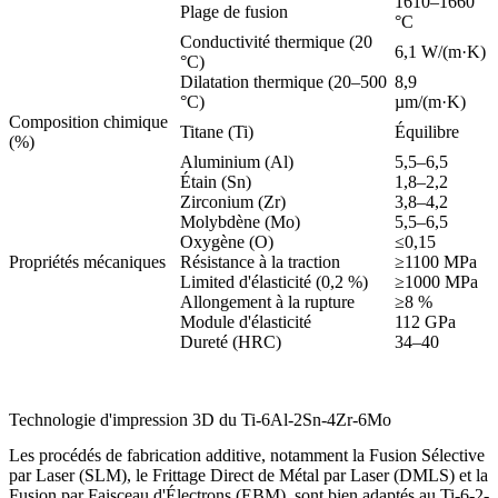
1610–1660
Plage de fusion
°C
Conductivité thermique (20
6,1 W/(m·K)
°C)
Dilatation thermique (20–500
8,9
°C)
µm/(m·K)
Composition chimique
Titane (Ti)
Équilibre
(%)
Aluminium (Al)
5,5–6,5
Étain (Sn)
1,8–2,2
Zirconium (Zr)
3,8–4,2
Molybdène (Mo)
5,5–6,5
Oxygène (O)
≤0,15
Propriétés mécaniques
Résistance à la traction
≥1100 MPa
Limited d'élasticité (0,2 %)
≥1000 MPa
Allongement à la rupture
≥8 %
Module d'élasticité
112 GPa
Dureté (HRC)
34–40
Technologie d'impression 3D du Ti-6Al-2Sn-4Zr-6Mo
Les procédés de fabrication additive, notamment la Fusion Sélective
par Laser (SLM), le Frittage Direct de Métal par Laser (DMLS) et la
Fusion par Faisceau d'Électrons (EBM), sont bien adaptés au Ti-6-2-