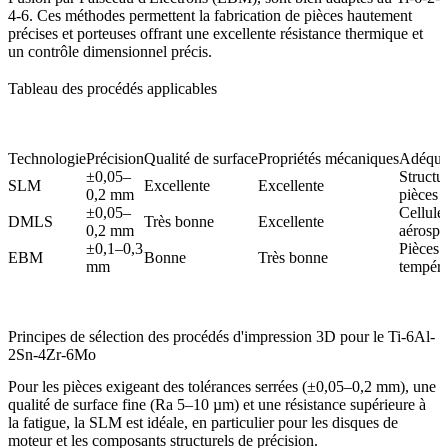
4-6. Ces méthodes permettent la fabrication de pièces hautement
précises et porteuses offrant une excellente résistance thermique et
un contrôle dimensionnel précis.
Tableau des procédés applicables
Technologie
Précision
Qualité de surface
Propriétés mécaniques
Adéquat
±0,05–
Structur
SLM
Excellente
Excellente
0,2 mm
pièces 
±0,05–
Cellule
DMLS
Très bonne
Excellente
0,2 mm
aérospa
±0,1–0,3
Pièces 
EBM
Bonne
Très bonne
mm
tempéra
Principes de sélection des procédés d'impression 3D pour le Ti-6Al-
2Sn-4Zr-6Mo
Pour les pièces exigeant des tolérances serrées (±0,05–0,2 mm), une
qualité de surface fine (Ra 5–10 µm) et une résistance supérieure à
la fatigue, la
SLM
est idéale, en particulier pour les disques de
moteur et les composants structurels de précision.