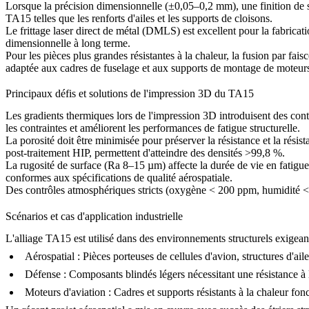
Lorsque la précision dimensionnelle (±0,05–0,2 mm), une finition de 
TA15 telles que les renforts d'ailes et les supports de cloisons.
Le
frittage laser direct de métal (DMLS)
est excellent pour la fabricati
dimensionnelle à long terme.
Pour les pièces plus grandes résistantes à la chaleur, la
fusion par fais
adaptée aux cadres de fuselage et aux supports de montage de moteur
Principaux défis et solutions de l'impression 3D du TA15
Les gradients thermiques lors de l'impression 3D introduisent des cont
les contraintes et améliorent les performances de fatigue structurelle.
La porosité doit être minimisée pour préserver la résistance et la r
post-traitement HIP, permettent d'atteindre des densités >99,8 %.
La rugosité de surface (Ra 8–15 µm) affecte la durée de vie en fatigue
conformes aux spécifications de qualité aérospatiale.
Des contrôles atmosphériques stricts (oxygène < 200 ppm, humidité < 5
Scénarios et cas d'application industrielle
L'alliage TA15 est utilisé dans des environnements structurels exigeant
Aérospatial :
Pièces porteuses de cellules d'avion, structures d'ail
Défense :
Composants blindés légers nécessitant une résistance à l
Moteurs d'aviation :
Cadres et supports résistants à la chaleur fon