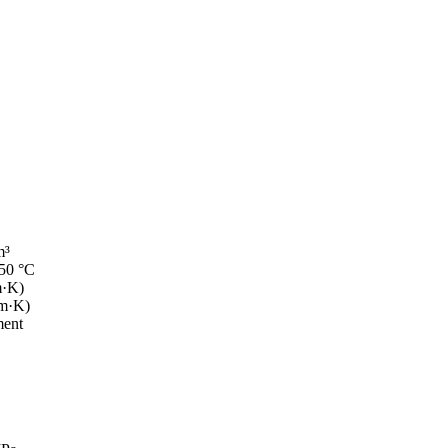
m³
50 °C
m·K)
(m·K)
ent