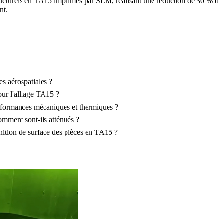
structurels en TA15 imprimés par SLM, réalisant une réduction de 30 %
nt.
es aérospatiales ?
our l'alliage TA15 ?
formances mécaniques et thermiques ?
omment sont-ils atténués ?
finition de surface des pièces en TA15 ?