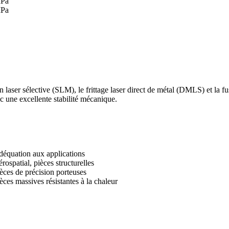
MPa
MPa
on laser sélective (SLM), le frittage laser direct de métal (DMLS) et la
c une excellente stabilité mécanique.
équation aux applications
rospatial, pièces structurelles
èces de précision porteuses
èces massives résistantes à la chaleur