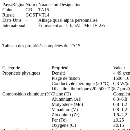
Pays/Région
Norme
Nuance ou Désignation
Chine
GB
TA15
Russie
GOST
VT14
États-Unis
–
Alliage quasi-alpha personnalisé
International
–
Équivalent au Ti-6.5Al-1Mo-1V-2Zr
Tableau des propriétés complètes du TA15
Catégorie
Propriété
Valeur
Propriétés physiques
Densité
4,49 g/c
Plage de fusion
1600–16
Conductivité thermique (20 °C)
6,3 W/(
Dilatation thermique (20–500 °C)
8,7 µm/
Composition chimique (%)
Titane (Ti)
Complém
Aluminium (Al)
6,3–6,8
Molybdène (Mo)
0,8–1,2
Vanadium (V)
0,8–1,2
Zirconium (Zr)
1,8–2,2
Fer (Fe)
≤0,25
Oxygène (O)
≤0,15