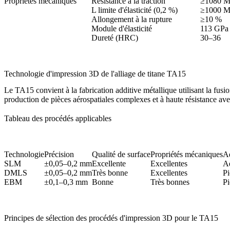
Propriétés mécaniques
Résistance à la traction
≥1080 
L limite d'élasticité (0,2 %)
≥1000 
Allongement à la rupture
≥10 %
Module d'élasticité
113 GPa
Dureté (HRC)
30–36
Technologie d'impression 3D de l'alliage de titane TA15
Le TA15 convient à la fabrication additive métallique utilisant la fusi
production de pièces aérospatiales complexes et à haute résistance ave
Tableau des procédés applicables
Technologie
Précision
Qualité de surface
Propriétés mécaniques
Ad
SLM
±0,05–0,2 mm
Excellente
Excellentes
Aé
DMLS
±0,05–0,2 mm
Très bonne
Excellentes
Pi
EBM
±0,1–0,3 mm
Bonne
Très bonnes
Pi
Principes de sélection des procédés d'impression 3D pour le TA15