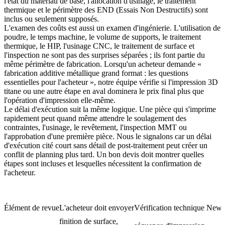
l'état du matériau de base, l'allocation d'usinage, le traitement
thermique et le périmètre des END (Essais Non Destructifs) sont
inclus ou seulement supposés.
L'examen des coûts est aussi un examen d'ingénierie. L'utilisation de
poudre, le temps machine, le volume de supports, le traitement
thermique, le HIP, l'usinage CNC, le traitement de surface et
l'inspection ne sont pas des surprises séparées ; ils font partie du
même périmètre de fabrication. Lorsqu'un acheteur demande «
fabrication additive métallique grand format : les questions
essentielles pour l'acheteur », notre équipe vérifie si l'
impression 3D
titane
ou une autre étape en aval dominera le prix final plus que
l'opération d'impression elle-même.
Le délai d'exécution suit la même logique. Une pièce qui s'imprime
rapidement peut quand même attendre le soulagement des
contraintes, l'usinage, le revêtement, l'inspection MMT ou
l'approbation d'une première pièce. Nous le signalons car un délai
d'exécution cité court sans détail de post-traitement peut créer un
conflit de planning plus tard. Un bon devis doit montrer quelles
étapes sont incluses et lesquelles nécessitent la confirmation de
l'acheteur.
Élément de revue
L'acheteur doit envoyer
Vérification technique New
finition de surface,