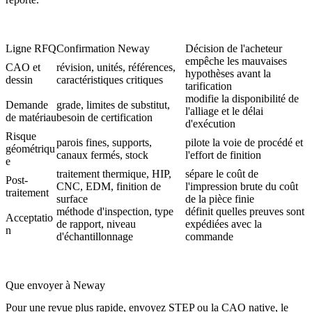
Ligne RFQ
Confirmation Neway
Décision de l'acheteur
empêche les mauvaises
CAO et
révision, unités, références,
hypothèses avant la
dessin
caractéristiques critiques
tarification
modifie la disponibilité de
Demande
grade, limites de substitut,
l'alliage et le délai
de matériau
besoin de certification
d'exécution
Risque
parois fines, supports,
pilote la voie de procédé et
géométriqu
canaux fermés, stock
l'effort de finition
e
traitement thermique, HIP,
sépare le coût de
Post-
CNC, EDM, finition de
l'impression brute du coût
traitement
surface
de la pièce finie
méthode d'inspection, type
définit quelles preuves sont
Acceptatio
de rapport, niveau
expédiées avec la
n
d'échantillonnage
commande
Que envoyer à Neway
Pour une revue plus rapide, envoyez STEP ou la CAO native, le