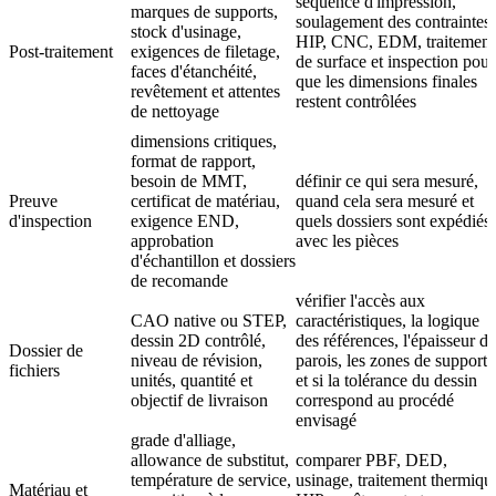
séquence d'impression,
marques de supports,
soulagement des contraintes,
stock d'usinage,
HIP, CNC, EDM, traitement
Post-traitement
exigences de filetage,
de surface et inspection pour
faces d'étanchéité,
que les dimensions finales
revêtement et attentes
restent contrôlées
de nettoyage
dimensions critiques,
format de rapport,
besoin de MMT,
définir ce qui sera mesuré,
Preuve
certificat de matériau,
quand cela sera mesuré et
d'inspection
exigence END,
quels dossiers sont expédiés
approbation
avec les pièces
d'échantillon et dossiers
de recomande
vérifier l'accès aux
CAO native ou STEP,
caractéristiques, la logique
dessin 2D contrôlé,
des références, l'épaisseur de
Dossier de
niveau de révision,
parois, les zones de supports
fichiers
unités, quantité et
et si la tolérance du dessin
objectif de livraison
correspond au procédé
envisagé
grade d'alliage,
allowance de substitut,
comparer PBF, DED,
température de service,
usinage, traitement thermiqu
Matériau et