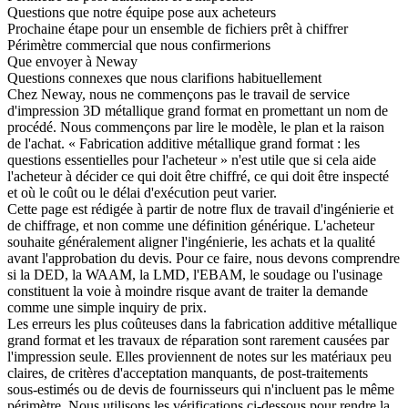
Questions que notre équipe pose aux acheteurs
Prochaine étape pour un ensemble de fichiers prêt à chiffrer
Périmètre commercial que nous confirmerions
Que envoyer à Neway
Questions connexes que nous clarifions habituellement
Chez Neway, nous ne commençons pas le travail de
service
d'impression 3D métallique grand format
en promettant un nom de
procédé. Nous commençons par lire le modèle, le plan et la raison
de l'achat. « Fabrication additive métallique grand format : les
questions essentielles pour l'acheteur » n'est utile que si cela aide
l'acheteur à décider ce qui doit être chiffré, ce qui doit être inspecté
et où le coût ou le délai d'exécution peut varier.
Cette page est rédigée à partir de notre flux de travail d'ingénierie et
de chiffrage, et non comme une définition générique. L'acheteur
souhaite généralement aligner l'ingénierie, les achats et la qualité
avant l'approbation du devis. Pour ce faire, nous devons comprendre
si la DED, la WAAM, la LMD, l'EBAM, le soudage ou l'usinage
constituent la voie à moindre risque avant de traiter la demande
comme une simple inquiry de prix.
Les erreurs les plus coûteuses dans la fabrication additive métallique
grand format et les travaux de réparation sont rarement causées par
l'impression seule. Elles proviennent de notes sur les matériaux peu
claires, de critères d'acceptation manquants, de post-traitements
sous-estimés ou de devis de fournisseurs qui n'incluent pas le même
périmètre. Nous utilisons les vérifications ci-dessous pour rendre la