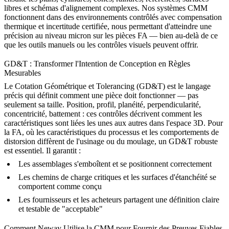
libres et schémas d'alignement complexes. Nos systèmes CMM
fonctionnent dans des environnements contrôlés avec compensation
thermique et incertitude certifiée, nous permettant d'atteindre une
précision au niveau micron sur les pièces FA — bien au-delà de ce
que les outils manuels ou les contrôles visuels peuvent offrir.
GD&T : Transformer l'Intention de Conception en Règles
Mesurables
Le Cotation Géométrique et Tolerancing (GD&T) est le langage
précis qui définit comment une pièce doit fonctionner — pas
seulement sa taille. Position, profil, planéité, perpendicularité,
concentricité, battement : ces contrôles décrivent comment les
caractéristiques sont liées les unes aux autres dans l'espace 3D. Pour
la FA, où les caractéristiques du processus et les comportements de
distorsion diffèrent de l'usinage ou du moulage, un GD&T robuste
est essentiel. Il garantit :
Les assemblages s'emboîtent et se positionnent correctement
Les chemins de charge critiques et les surfaces d'étanchéité se
comportent comme conçu
Les fournisseurs et les acheteurs partagent une définition claire
et testable de "acceptable"
Comment Neway Utilise la CMM pour Fournir des Preuves Fiables