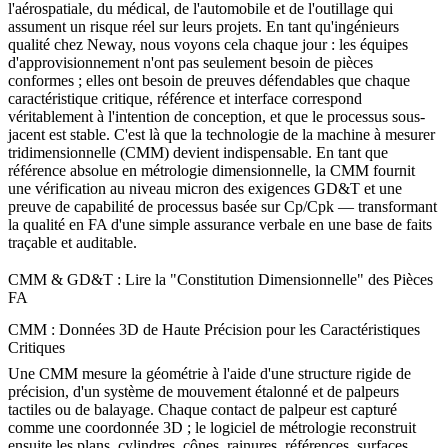
l'aérospatiale, du médical, de l'automobile et de l'outillage qui
assument un risque réel sur leurs projets. En tant qu'ingénieurs
qualité chez Neway, nous voyons cela chaque jour : les équipes
d'approvisionnement n'ont pas seulement besoin de pièces
conformes ; elles ont besoin de preuves défendables que chaque
caractéristique critique, référence et interface correspond
véritablement à l'intention de conception, et que le processus sous-
jacent est stable. C'est là que la technologie de la machine à mesurer
tridimensionnelle (CMM) devient indispensable. En tant que
référence absolue en métrologie dimensionnelle, la CMM fournit
une vérification au niveau micron des exigences GD&T et une
preuve de capabilité de processus basée sur Cp/Cpk — transformant
la qualité en FA d'une simple assurance verbale en une base de faits
traçable et auditable.
CMM & GD&T : Lire la "Constitution Dimensionnelle" des Pièces
FA
CMM : Données 3D de Haute Précision pour les Caractéristiques
Critiques
Une CMM mesure la géométrie à l'aide d'une structure rigide de
précision, d'un système de mouvement étalonné et de palpeurs
tactiles ou de balayage. Chaque contact de palpeur est capturé
comme une coordonnée 3D ; le logiciel de métrologie reconstruit
ensuite les plans, cylindres, cônes, rainures, références, surfaces