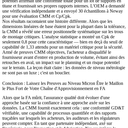
potentiel affirmait une conformité totale pour un lot de supports en
titane et fournissait ses propres rapports internes. L'OEM a demandé
une vérification indépendante et a envoyé 30 échantillons à Neway
pour une évaluation CMM et Cp/Cpk.
Nos résultats racontaient une histoire différente. Alors que les
dimensions linéaires de base étaient pour la plupart dans la tolérance,
la CMM a révélé une erreur positionnelle systématique sur les trous
de montage critiques. L'analyse statistique a montré un Cpk de
seulement 0,8 pour cette caractéristique — bien en deçà du seuil de
capabilité de 1,33 attendu pour un matériel critique pour la sécurité.
Armé de preuves CMM objectives, l'acheteur a disqualifié le
fournisseur avant d'entrer en production de volume, évitant ainsi des
retouches en aval, un impact sur le planning et un risque potentiel
sur le terrain. La leçon était claire : les données de niveau métrologie
ne sont pas un luxe ; c'est un bouclier.
Conclusion : Laissez les Preuves au Niveau Micron Être le Maillon
le Plus Fort de Votre Chaîne d'Approvisionnement en FA
Alors que la FA mûrit, l'assurance qualité doit évoluer d'une
approche basée sur la confiance à une approche axée sur les
données. La CMM fournit exactement cela : une conformité GD&T
vérifiable, une capabilité de processus quantifiée et des rapports
traçables sur lesquels les acheteurs, les auditeurs et les régulateurs
peuvent compter. En tant que partenaire indépendant, axé sur