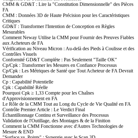
CMM & GD&T : Lire la "Constitution Dimensionnelle" des Pièces
FA
CMM : Données 3D de Haute Précision pour les Caractéristiques
Critiques
GD&T : Transformer l'Intention de Conception en Règles
Mesurables
Comment Neway Utilise la CMM pour Fournir des Preuves Fiables
aux Acheteurs de FA
Vérification au Niveau Micron : Au-delà des Pieds à Coulisse et des
Contrôles Visuels
Conformité GD&T Complète : Pas Seulement "Taille OK"
Cp/Cpk : Transformer les Mesures en Confiance Processus
Cp/Cpk : Les Métriques de Santé que Tout Acheteur de FA Devrait
Demander
Cp : Capabilité Potentielle
Cpk : Capabilité Réelle
Pourquoi Cpk ≥ 1,33 Compte pour les Chaînes
d'Approvisionnement en FA
Le Rôle de la CMM Tout au Long du Cycle de Vie Qualité en FA
Contrôle Premier Article : Le Verdict Final
Échantillonnage Continu et Surveillance des Processus
Validation de l'Outillage, des Montages & de la Finition
Comment la CMM Fonctionne avec d'Autres Technologies de
Mesure & END
"Surface vs. Points" : Synergie avec le Scan 3D