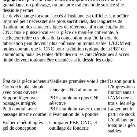
grenaillage, un polissage, ou un autre
traitement de surface
si le
dessin le permet.
Le devis change lorsque l'accès à l'usinage est difficile. Un boîtier
imprimé peut nécessiter des plots sacrificiels, des languettes de
fixation, ou des caractéristiques de référence afin que l'opération
CNC finale puisse localiser la pièce de manière cohérente. Si
l'acheteur retire ces plots de la conception trop tôt, la voie de
fabrication peut devenir plus coûteuse ou moins stable. L'EDM est
moins courant que la CNC pour la finition typique de la PBF en
aluminium, mais les fentes difficiles ou les caractéristiques à accès
limité doivent toujours être discutées si le dessin les exige.
État de la pièce acheteur
Meilleure première voie à citer
Raison pour laq
Couvercle plat simple
L'impression aj
Usinage CNC aluminium
avec trous ouverts
finition sans a
Support léger avec
PBF aluminium plus CNC
L'AM crée la f
bossages intégrés
sélective
trous, les siège
Petit conduit avec
PBF aluminium avec examen
La géométrie int
passage interne courbe
d'évacuation de la poudre
partir de stock 
L'outillage peu
Boîtier répétitif après
Comparer PBF, CNC, et
lorsque la géom
gel de conception
outillage de fonderie
stables.