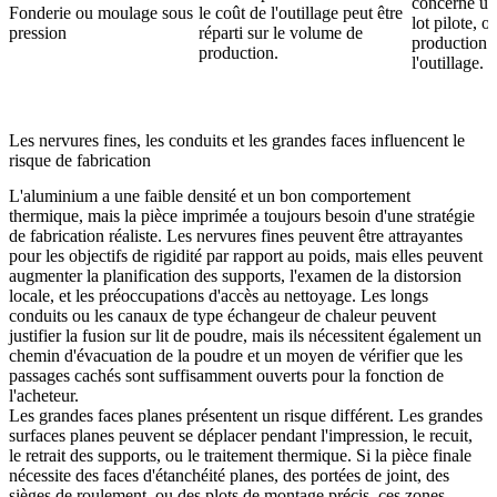
concerne un
Fonderie ou moulage sous
le coût de l'outillage peut être
lot pilote, o
pression
réparti sur le volume de
production 
production.
l'outillage.
Les nervures fines, les conduits et les grandes faces influencent le
risque de fabrication
L'aluminium a une faible densité et un bon comportement
thermique, mais la pièce imprimée a toujours besoin d'une stratégie
de fabrication réaliste. Les nervures fines peuvent être attrayantes
pour les objectifs de rigidité par rapport au poids, mais elles peuvent
augmenter la planification des supports, l'examen de la distorsion
locale, et les préoccupations d'accès au nettoyage. Les longs
conduits ou les canaux de type échangeur de chaleur peuvent
justifier la fusion sur lit de poudre, mais ils nécessitent également un
chemin d'évacuation de la poudre et un moyen de vérifier que les
passages cachés sont suffisamment ouverts pour la fonction de
l'acheteur.
Les grandes faces planes présentent un risque différent. Les grandes
surfaces planes peuvent se déplacer pendant l'impression, le recuit,
le retrait des supports, ou le traitement thermique. Si la pièce finale
nécessite des faces d'étanchéité planes, des portées de joint, des
sièges de roulement, ou des plots de montage précis, ces zones