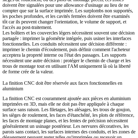
doivent être signalées pour une allowance d'usinage au lieu de ne
compter que sur la surface imprimée. Les surplombs non supportés,
les poches profondes, et les cavités fermées doivent être examinés
tôt car ils peuvent changer l'orientation, le volume de support, et
l'accès au post-traitement.
Les boîtiers et les couvercles légers nécessitent souvent une décision
partagée : imprimer la géométrie intégrée, puis usiner les interfaces
fonctionnelles. Les conduits nécessitent une décision différente :
imprimer le chemin d'écoulement, puis définir comment l'acheteur
acceptera la propreté interne ou l'état des passages. Les supports
nécessitent une autre décision : protéger le chemin de charge et les
trous de montage tout en utilisant l'AM uniquement là où la liberté
de forme crée de la valeur.
La finition CNC doit être réservée aux faces fonctionnelles en
aluminium
La finition CNC est couramment ajoutée aux pièces en aluminium
imprimées en 3D, mais elle ne doit pas être appliquée à chaque
surface sans raison. Les filetages, les alésages, les trous de goujon,
les sièges de roulement, les faces d'étanchéité, les plots de référence,
les faces de montage planes, et les fentes de précision nécessitent
généralement un usinage postérieur. Les nervures décoratives, les
parois sans contact, les surfaces internes des conduits, et les zones de
dégagement peuvent rester telles qu'imprimées ou recevoir un