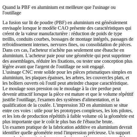
Quand la PBF en aluminium est meilleure que l'usinage ou
l'outillage
La fusion sur lit de poudre (PBF) en aluminium est généralement
envisagée lorsque le modèle CAO présente des caractéristiques qui
créent de la valeur manufacturière : réduction de poids de type
treillis, conduits courbes, bossages de montage intégrés, passages de
refroidissement internes, nervures fines, ou consolidation de pièces.
Dans ces cas, l'acheteur n'achète pas seulement une ébauche en
aluminium. L'acheteur paie pour une géométrie qui peut supprimer
des assemblages, réduire les fixations, ou tester une conception plus
légère avant que l'argent de l'outillage ne soit engagé.
L'usinage CNC reste solide pour les pièces prismatiques simples en
aluminium, les plaques épaisses, les arbres, les couvercles plats, et
les boîtiers ouverts où l'outil peut atteindre chaque caractéristique.
Le moulage sous pression ou le moulage à la cire perdue peut
devenir attractif lorsque la pièce est mature et que le volume répétitif
justifie l'outillage, l'examen des systèmes d'alimentation, et la
qualification de la coulée. L'impression 3D en aluminium se situe
entre ces voies : utile pour les prototypes complexes, les lots pilotes,
et les lots de production répétitifs à faible volume où la géométrie est
plus importante que le coût le plus bas de l'ébauche brute.
Un examen pratique de la fabrication additive en aluminium devrait
identifier quelle géométrie rend l'impression précieuse. Un support