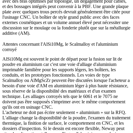
avec des bras optimisés par topologie, un dégagement pour câbles,
et des bossages intégrés peut convenir à la PBF. Une grande plaque
plate avec quelques trous percés devrait généralement être citée pour
l'usinage CNC. Un boîtier de style grand public avec des faces
externes cosmétiques et un volume annuel élevé peut nécessiter une
discussion sur le moulage ou la fonderie plutôt que sur la métallurgie
additive (AM).
Attentes concernant l'AlSi10Mg, le Scalmalloy et l'aluminium
corroyé
AlSi10Mg
est souvent le point de départ pour la fusion sur lit de
poudre en aluminium car c'est une voie d'alliage d'aluminium
imprimable familière pour les supports légers, les boîtiers, les
conduits, et les prototypes fonctionnels. Les voies de type
Scalmalloy ou AlMgScZr peuvent être discutées lorsque l'acheteur a
besoin d'une voie d'AM en aluminium léger à plus haute résistance,
sous réserve de la disponibilité des matériaux et d'un examen
technique. Les alliages corroyés tels que le 6061 et le 7075 ne
doivent pas être supposés s'imprimer avec le même comportement
qu'ils ont en usinage CNC.
L'acheteur ne doit pas écrire seulement « aluminium » sur la RFQ.
L'alliage change la disponibilité de la poudre, l'examen du traitement
thermique, la finition de surface, le comportement en CNC, et les
dossiers d'inspection. Si le dessin est encore flexible, Neway peut