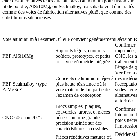
citer des alternatives telles que
alliages d'aluminium pour fusion sur
lit de poudre
, AlSi10Mg, ou
Scalmalloy
, mais ils doivent être traités
comme des voies de fabrication alternatives plutôt que comme des
substitutions silencieuses.
Voie aluminium à l'examen
Où elle convient généralement
Décision RF
Confirmer le
Supports légers, conduits,
imprimées, l
PBF AlSi10Mg
boîtiers, prototypes, et petits
CNC, les at
lots avec géométrie intégrée.
traitement t
l'étape de qu
Vérifier la d
Concepts d'aluminium léger à
des matéria
PBF Scalmalloy / type
plus haute résistance où la
l'acceptatio
AlMgScZr
voie matérielle fait partie de
si des lignes
l'examen de conception.
alternatives
autorisées.
Blocs simples, plaques,
Confirmer si
couvercles, arbres, et pièces
interne ou l
CNC 6061 ou 7075
nécessitant une grande
poids nécess
précision usinée sur des
l'impression
caractéristiques accessibles.
Décider si 
Pièces répétitives matures où