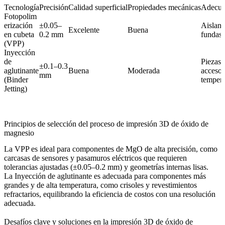
Tecnología
Precisión
Calidad superficial
Propiedades mecánicas
Adecuac
Fotopolim
erización
±0.05–
Aislante
Excelente
Buena
en cubeta
0.2 mm
fundas
(VPP)
Inyección
de
Piezas 
±0.1–0.3
aglutinante
Buena
Moderada
accesor
mm
(Binder
tempera
Jetting)
Principios de selección del proceso de impresión 3D de óxido de
magnesio
La
VPP
es ideal para componentes de MgO de alta precisión, como
carcasas de sensores y pasamuros eléctricos que requieren
tolerancias ajustadas (±0.05–0.2 mm) y geometrías internas lisas.
La
Inyección de aglutinante
es adecuada para componentes más
grandes y de alta temperatura, como crisoles y revestimientos
refractarios, equilibrando la eficiencia de costos con una resolución
adecuada.
Desafíos clave y soluciones en la impresión 3D de óxido de