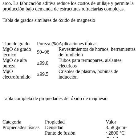
arco. La fabricación aditiva reduce los costos de utillaje y permite la
producción bajo demanda de estructuras refractarias complejas.
Tabla de grados similares de óxido de magnesio
Tipo de grado
Pureza (%)
Aplicaciones típicas
MgO de grado
Revestimientos de hornos, herramientas
90–96
técnico
de fundición
MgO de alta
Tubos para termopares, aislantes
≥99.0
pureza
eléctricos
MgO
Crisoles de plasma, bobinas de
≥99.5
electrofundido
inducción
Tabla completa de propiedades del óxido de magnesio
Categoría
Propiedad
Valor
Propiedades físicas
Densidad
3.58 g/cm³
Punto de fusión
~2800 °C