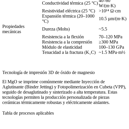
40–60
Conductividad térmica (25 °C)
W/(m·K)
Resistividad eléctrica (25 °C)
>10¹⁴ Ω·cm
Expansión térmica (20–1000
10.5 µm/(m·K)
°C)
Propiedades
Dureza (Mohs)
~5.5
mecánicas
Resistencia a la flexión
70–120 MPa
Resistencia a la compresión
≥300 MPa
Módulo de elasticidad
100–130 GPa
Tenacidad a la fractura (K₁C)
~1.5 MPa·m½
Tecnología de impresión 3D de óxido de magnesio
El MgO se imprime comúnmente mediante Inyección de
Aglutinante (Binder Jetting) y Fotopolimerización en Cubeta (VPP),
seguido de desaglutinado y sinterizado a alta temperatura. Estas
tecnologías permiten la producción personalizada de piezas
cerámicas térmicamente robustas y eléctricamente aislantes.
Tabla de procesos aplicables