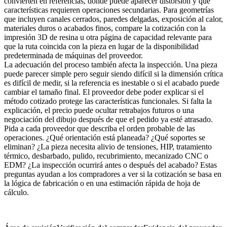
convierten en referencias, dónde puede aparecer distorsión y qué
características requieren operaciones secundarias. Para geometrías
que incluyen canales cerrados, paredes delgadas, exposición al calor,
materiales duros o acabados finos, compare la cotización con
la
impresión 3D de resina
u otra página de capacidad relevante para
que la ruta coincida con la pieza en lugar de la disponibilidad
predeterminada de máquinas del proveedor.
La adecuación del proceso también afecta la inspección. Una pieza
puede parecer simple pero seguir siendo difícil si la dimensión crítica
es difícil de medir, si la referencia es inestable o si el acabado puede
cambiar el tamaño final. El proveedor debe poder explicar si el
método cotizado protege las características funcionales. Si falta la
explicación, el precio puede ocultar retrabajos futuros o una
negociación del dibujo después de que el pedido ya esté atrasado.
Pida a cada proveedor que describa el orden probable de las
operaciones. ¿Qué orientación está planeada? ¿Qué soportes se
eliminan? ¿La pieza necesita alivio de tensiones, HIP, tratamiento
térmico, desbarbado, pulido, recubrimiento, mecanizado CNC o
EDM? ¿La inspección ocurrirá antes o después del acabado? Estas
preguntas ayudan a los compradores a ver si la cotización se basa en
la lógica de fabricación o en una estimación rápida de hoja de
cálculo.