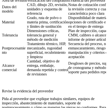
Área de revisión
Verificación del comprador
Evidencia del proveedor a 
CAD, dibujo 2D, revisión,
Notas de cotización conf
Datos del
unidades y esquema de
la revisión correcta y cual
modelo
referencia
característica poco clara
Grado, ruta de polvo o
Disponibilidad de material
Material
materia prima, certificación
opciones de certificado e
y límites de sustitución
en el tiempo de entrega
Dimensiones críticas,
Plan de inspección, capac
Tolerancia
tolerancia general y
CMM, calibres o alcance 
método de medición
informe de primer artículo
Tratamiento térmico, HIP,
Secuencia del proceso, no
Postprocesamie
mecanizado, rugosidad
enmascaramiento, riesgo 
nto
superficial, recubrimiento
manipulación y criterios d
y limpieza
aceptación
Cantidad, objetivo de
Desgloses de precios, sup
Alcance
entrega, embalaje,
de cronograma y método 
comercial
demanda repetida y control
soporte para pedidos repe
de revisiones
Revise la evidencia del proveedor
Pida al proveedor que explique trabajos similares, equipos de
inspección, abastecimiento de materiales, soporte de
postprocesamiento y cómo se manejan las piezas no conformes. Para