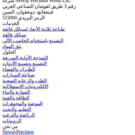
شركة Neway Precision Works Ltd.
رقم 3 طريق لفوشان الصناعي الغربي
فينغغانغ، دونغقوان، الصين
الرمز البريدي 523000
الخدمات
طباعة ثلاثية الأبعاد لسبائك فائقة
سبائك فائقة
التصنيع باستخدام الحاسب الآلي
بثق المواد
الحلول
النمذجة الأولية السريعة
التصنيع وتصنيع الأدوات
الطيران والفضاء
صناعة السيارات
الطب والرعاية الصحية
الإلكترونيات الاستهلاكية
العمارة والبناء
الطاقة والقوة
الموضة والمجوهرات
التعليم والبحث
الرياضة والترفيه
الروبوتات
من نحن
NewayPrecision