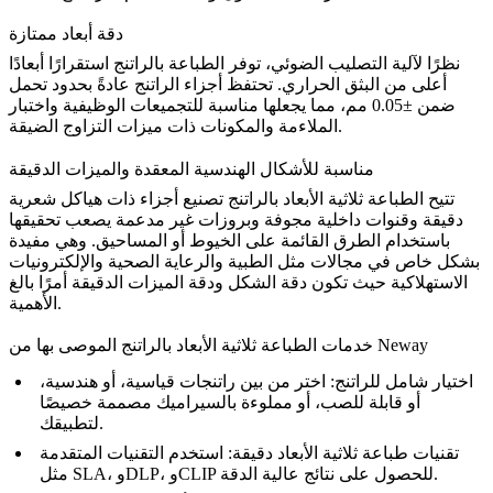
دقة أبعاد ممتازة
نظرًا لآلية التصليب الضوئي، توفر الطباعة بالراتنج استقرارًا أبعادًا
أعلى من البثق الحراري. تحتفظ أجزاء الراتنج عادةً بحدود تحمل
ضمن ±0.05 مم، مما يجعلها مناسبة للتجميعات الوظيفية واختبار
الملاءمة والمكونات ذات ميزات التزاوج الضيقة.
مناسبة للأشكال الهندسية المعقدة والميزات الدقيقة
تتيح الطباعة ثلاثية الأبعاد بالراتنج تصنيع أجزاء ذات هياكل شعرية
دقيقة وقنوات داخلية مجوفة وبروزات غير مدعمة يصعب تحقيقها
باستخدام الطرق القائمة على الخيوط أو المساحيق. وهي مفيدة
بشكل خاص في مجالات مثل
الطبية والرعاية الصحية
و
الإلكترونيات
الاستهلاكية
حيث تكون دقة الشكل ودقة الميزات الدقيقة أمرًا بالغ
الأهمية.
خدمات الطباعة ثلاثية الأبعاد بالراتنج الموصى بها من Neway
اختيار شامل للراتنج: اختر من بين راتنجات
قياسية
، أو
هندسية
،
أو
قابلة للصب
، أو
مملوءة بالسيراميك
مصممة خصيصًا
لتطبيقك.
تقنيات طباعة ثلاثية الأبعاد دقيقة: استخدم التقنيات المتقدمة
للحصول على نتائج عالية الدقة.
CLIP
، و
DLP
، و
SLA
مثل