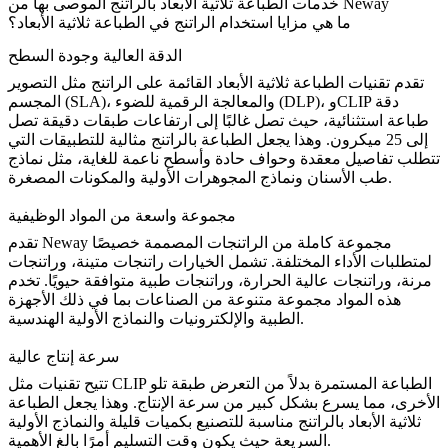
خدمات الطباعة ثلاثية الأبعاد بالراتنج الموصى بها من Neway
ما هي مزايا استخدام الراتنج في الطباعة ثلاثية الأبعاد؟
الدقة العالية وجودة السطح
تقدم تقنيات الطباعة ثلاثية الأبعاد القائمة على الراتنج مثل
التصوير
دقة
CLIP
، و
المعالجة الرقمية للضوء (DLP)
، و
المجسم (SLA)
طباعة استثنائية، حيث تصل غالبًا إلى ارتفاعات طبقات دقيقة تصل
إلى 25 ميكرون. وهذا يجعل الطباعة بالراتنج مثالية للتطبيقات التي
تتطلب تفاصيل معقدة وحواف حادة وأسطح ناعمة للغاية، مثل نماذج
طب الأسنان ونماذج المجوهرات الأولية والمكونات المصغرة.
مجموعة واسعة من المواد الوظيفية
تقدم Neway مجموعة كاملة من
الراتنجات
المصممة خصيصًا
لمتطلبات الأداء المختلفة. تشمل الخيارات
راتنجات متينة
، و
راتنجات
مرنة
، و
راتنجات عالية الحرارة
، و
راتنجات طبية متوافقة حيويًا
. تخدم
هذه المواد مجموعة متنوعة من الصناعات بما في ذلك الأجهزة
الطبية والإلكترونيات والنماذج الأولية الهندسية.
سرعة إنتاج عالية
الطباعة المستمرة بدلاً من التعرض طبقة تلو
CLIP
تتيح تقنيات مثل
الأخرى، مما يسرع بشكل كبير من سرعة الإنتاج. وهذا يجعل الطباعة
ثلاثية الأبعاد بالراتنج مناسبة للتصنيع بكميات قليلة والنماذج الأولية
السريعة حيث يكون وقت التسليم أمرًا بالغ الأهمية.