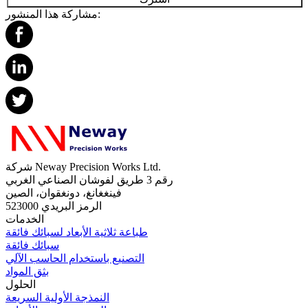
مشاركة هذا المنشور:
شركة Neway Precision Works Ltd.
رقم 3 طريق لفوشان الصناعي الغربي
فينغغانغ، دونغقوان، الصين
الرمز البريدي 523000
الخدمات
طباعة ثلاثية الأبعاد لسبائك فائقة
سبائك فائقة
التصنيع باستخدام الحاسب الآلي
بثق المواد
الحلول
النمذجة الأولية السريعة