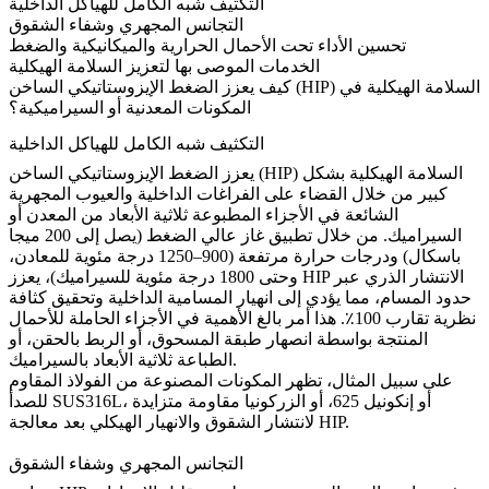
التكثيف شبه الكامل للهياكل الداخلية
التجانس المجهري وشفاء الشقوق
تحسين الأداء تحت الأحمال الحرارية والميكانيكية والضغط
الخدمات الموصى بها لتعزيز السلامة الهيكلية
كيف يعزز الضغط الإيزوستاتيكي الساخن (HIP) السلامة الهيكلية في
المكونات المعدنية أو السيراميكية؟
التكثيف شبه الكامل للهياكل الداخلية
يعزز الضغط الإيزوستاتيكي الساخن (HIP) السلامة الهيكلية بشكل
كبير من خلال القضاء على الفراغات الداخلية والعيوب المجهرية
الشائعة في الأجزاء المطبوعة ثلاثية الأبعاد من المعدن أو
السيراميك. من خلال تطبيق غاز عالي الضغط (يصل إلى 200 ميجا
باسكال) ودرجات حرارة مرتفعة (900–1250 درجة مئوية للمعادن،
وحتى 1800 درجة مئوية للسيراميك)، يعزز HIP الانتشار الذري عبر
حدود المسام، مما يؤدي إلى انهيار المسامية الداخلية وتحقيق كثافة
نظرية تقارب 100٪. هذا أمر بالغ الأهمية في الأجزاء الحاملة للأحمال
المنتجة بواسطة
انصهار طبقة المسحوق
، أو
الربط بالحقن
، أو
.
الطباعة ثلاثية الأبعاد بالسيراميك
على سبيل المثال، تظهر المكونات المصنوعة من
الفولاذ المقاوم
، أو
إنكونيل 625
، أو
الزركونيا
مقاومة متزايدة
للصدأ SUS316L
لانتشار الشقوق والانهيار الهيكلي بعد معالجة HIP.
التجانس المجهري وشفاء الشقوق