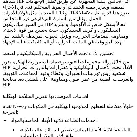
يساهم HIP في تجانس البنية المجهرية عن طريق تقليل الإجهادات
المتبقية وتعزيز تنقية الحبيبات أو نموها المتحكم فيه. في الأجزاء
، يعزز هذا قدرة نقل
Ti-6Al-4V
أو
فولاذ الأدوات H13
المعدنية مثل
الحمل ويقلل من السلوك الميكانيكي غير المتجانس.
في السيراميك، يكون HIP فعالاً بشكل خاص لـ
الألومينا
، و
نيتريد
السيليكون
، و
كربيد السيليكون
، حيث يحسن من قوة الانحناء،
ومقاومة الصدمات الحرارية، ويزيل العيوب المرتبطة بالتلبيد التي
تهدد الموثوقية في البيئات الحرارية أو الميكانيكية عالية الإجهاد.
تحسين الأداء تحت الأحمال الحرارية والميكانيكية والضغط
من خلال إزالة مجموعات العيوب وضمان استمرارية الهيكل، يعزز
HIP الأداء تحت الأحمال الميكانيكية والاهتزازات والدورات الحرارية.
تستفيد ريش توربينات الطيران، وغطاء وقود المفاعلات النووية،
والغرسات الطبية من عمر أطول ومقاومة أعلى للفشل بعد معالجة
HIP.
الخدمات الموصى بها لتعزيز السلامة الهيكلية
تقدم Neway حلولاً متكاملة لتعظيم الموثوقية الهيكلية في المكونات
الحرجة:
خدمات الطباعة ثلاثية الأبعاد الخاصة بالمواد:
الطباعة ثلاثية الأبعاد للمعادن
: تغطي السبائك عالية الأداء،
والفولاذ، والمكونات التيتانية.